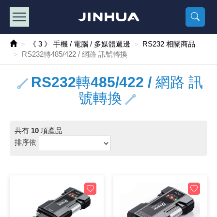
產品目錄
《2
《 
《
《 1 》 Arduino /樹莓派 /其他開發板
樹莓派、專屬配
馬達/齒輪
手機 / 平
風扇 / 
數位光纖
HDMI 傳
車用DC t
DC5V US
SMD 電阻 
電晶體-2S
燒錄器系
放大器IC
錶頭
各式保險絲
SSR 固
工業開關
2P端子線
端子台 / 
世界各國
工業用電
電池盒
烙鐵
各式鉗子
接點清潔
塑膠透明
彩色攝影機
電話插頭 /
2孔電源
2P AC電
訂制品
《 3 》 手機 / 電腦 / 多媒體週邊
RS232 相關商品
RS232轉485/422 / 網路 訊號轉換
《 2 》 實習套件 / 馬達 / 太陽能
Arduino
智能車/機
記憶卡 / 
風扇網
光纖接頭
HDMI / 
汽車電子
DC12V/2
電阻板 / 
電晶體-2S
IC轉接座
微控制IC
錶頭分流
磁鐵(強力、
小型PCB
近接開關/
1.0mm 
配線快速
AC 插頭 /
LED電源
電池收納
烙鐵頭/復
剝線/壓接
除塵清潔
塑膠萬用
DVR數位
電信測試
3孔電源
3P AC電
福利品
RS232轉485/422 / 網路 訊
《 3 》 手機 / 電腦 / 多媒體週邊
主板擴充/
電源升降
Display
風扇 調速
光纖工具
HDMI 中
大同電鍋
聖誕燈 / 
臥式碳膜
電晶體-2S
轉接板
記憶IC
各類儀錶
手機維修
汽車繼電
行程開關/
1.25mm
紮線帶 / 
開關 / 門鈴
家用USB
碳鋅電池
烙鐵週邊
剝皮工具
層膜保護劑
鋁質防水
探測器/內
電話相關
2孔電源
DC電源線
出清品
號轉換
《 4 》 散熱風扇 / 散熱片(膏) / 水冷散熱器
藍芽 / WI
太陽能 /
USB 測試
散熱片
影像擷取
調光器 /
COB燈
臥式水泥
電晶體-2S
DIP IC測
邏輯IC
指針三用
歐洲夾 / 
功率繼電
洛克開關
1.27mm
熱縮套管 
DC 插頭 /
AC to A
鹼性電池
焊錫絲/錫
各式鑷子
除銹潤滑
工具包
彩色液晶
電話用線
3孔電源
實驗用線
共有
10
項產品
《 5 》 光纖網路線 / 相關工具配件
開關 / 鍵
自動化控
藍芽傳輸器
導熱貼片(
影音(光纖)
家用溫濕
植物燈
光敏電阻
電晶體-2S
訊號轉換
數字電錶 
電瓶夾/工
Omron
按鈕開關
1.5mm 
接線頭 / 
EC-5/S
AC to 
電池測試
拆焊工具
螺絲起子 /
潤滑劑
工具包+
監視系統
家用對講
中繼延長
漆包線
排序依
《 6 》 影音線 / HDMI / 耳機線 / 廣播器材
麥克風/語
聲音擴大
網路攝影
散熱膏
CATV有
定時器 / 
DC12 車
熱敏電阻
電晶體-2S
數據&通
Clamp 鉤
測試鉤
大功率繼
搖頭開關
2.0mm 
壓著端子
金屬接頭
AC to 
Ni-MH 
IC 夾 / I
各式板手
螺絲固定劑
鋁質手提
監視器用線
無線對講
動力延長
PVC電纜
《 7 》 家用 /車用電子產品、生活用品、RO配件
光電/紅外
各類 套件 
USB 週
水冷散熱
影像 / US
電視 / 
指示燈
鉑電阻測
電晶體-2N
功率偵測
溫度計 / 
測試PIN/短
磁簧繼電
輕觸開關
2.5mm 
配線標誌 
防水 / 
AC工業
無線電話
錫爐/錫爐
各式尺規 
瞬間膠/黏
塑膠手提
RG58A/
漏電保護插
電工法規
《 8 》 LED / 燈泡 / 照明設備
循跡 / 測
時鐘機芯 
網路週邊(
麥克風 /
無線電源
各式燈泡 / 
VR可變電
電晶體-C
光耦合器
低阻計 / 
焊片/焊針
通電延時
金屬開關
2.54mm
固定座 / 
軍規接頭
傳統低壓
Ni-CD 
助焊用品
調整棒
除膠劑
金屬機箱
電鍋線
PVC控制