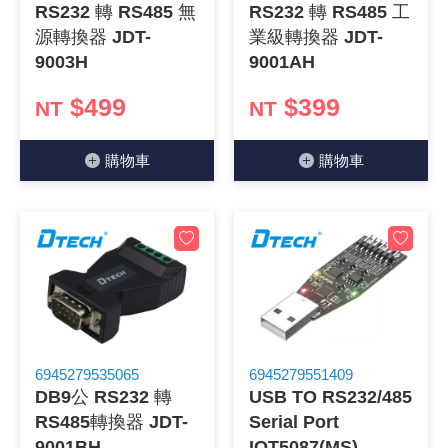
RS232 轉 RS485 無
RS232 轉 RS485 工
《18》 端子台 / 配線器材類
光耦合/繼
電腦電源
金屬皮膜
電晶體-
絕緣粒/電
斷電保護
6.3φ 2
TNC 插頭 
支架/電路
鎚子/刷子
壓接用排線
源轉換器 JDT-
業級轉換器 JDT-
9003H
9001AH
《19》 插頭 / 插座
馬達控制模
介面卡 / 
金電容(法
其他規格電
雲母片 / 
動力押扣
安德森接頭
PAL/FM
蝕刻設備
封口機
$499
$399
NT
NT
《20》 變壓器/ 電源轉換 / 電源濾波
雷射模組
鍵盤 / 滑
固態電容
TRIAC 
偏光膜 / 
腳踏開關
連接器端子
SMA 插頭 
電池點焊
手機維修/
購物⾞
購物⾞
《21》 電池 / 電池收納盒 / 充電器
條碼讀取
AC啟動電容
SCR 單
AC無熔絲
壓排IC座
SMB/SSM
PCB 修
《22》 焊接工具 / PCB板
可調電容
光電晶體 
DC12~2
D型連接
MCX 插頭 
ESD防靜
《23》 手工具 / 電動工具
電阻型電
發光二極體 
鑰匙開關
G57連接
CC4/CDM
安全眼鏡/
《24》 各類噴劑 / 固定劑
工型電感
紅外線 發射
鍵盤開關
金手指連
磁棒 / 夾
6945279535065
6945279551409
《25》 零件盒 / 萬用盒 / 工具箱
鐵粉芯
七段顯示器 /
滾珠震動
牛角連接
迷你鋸 / 
DB9公 RS232 轉
USB TO RS232/485
RS485轉換器 JDT-
Serial Port
《26》 錄影監視系統
Bead
二極體
水銀開關
DIN / mi
各式膠帶
9001BH
IOT5087(MS)