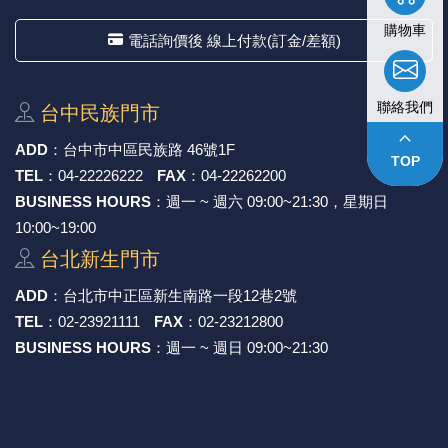
購物車
電話詢價後 線上付款(訂金/差額)
聯絡我們
台中⺠族⾨市
keyboard_arrow_up
ADD
：
台中市中區⺠族路 46號1F
TOP
TEL
：
04-22226222
FAX
：
04-22262200
BUSINESS HOURS
：週一 ~ 週六 09:00~21:30，星期日
10:00~19:00
台北新⽣⾨市
ADD
：
台北市中正區新⽣南路⼀段12巷2號
TEL
：
02-23921111
FAX
：
02-23212800
BUSINESS HOURS
：週一 ~ 週日 09:00~21:30