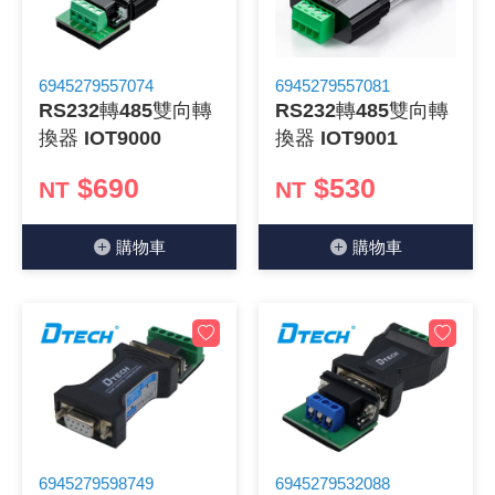
《 9 》 電阻 / 電容 / 電感
GPS/角
萬用測試儀
網路接頭 /
耳機套
來客告知
燈座 / 轉
SVR半固
電晶體-TI
類比開關
測距儀
探針
數字顯示 
微動開關
3.96mm
電纜固定
音源 插頭 /
AC to D
鋰充電電池
烙鐵清潔
刀具/研磨
環氧樹脂(固
平行電源
《10》 電晶體 / 二極體 / 震盪器
壓力 / 彎
技能檢定
USB / RJ
電視壁掛架
電捲門遙
LED 控制
線繞電阻(
電晶體-IR
介面驅動/接
照度計 / 
製具固定
斷電延時
溫度開關
7.5 / 5.
護線套(環)
香蕉插頭 /
可調式直
各類電池
烙鐵架/焊
放大鏡/數
金屬亮光膏
耐熱矽膠
6945279557074
6945279557081
RS232轉485雙向轉
RS232轉485雙向轉
換器 IOT9000
換器 IOT9001
《11》 測試IC座 / IC轉接座 / IC燒錄器
溫度 / 溼
其他配件
DVI 相關
喇叭 / 週
有線 / 無
冷光線 / 
排阻
電晶體-IRF
檢相計
銅柱/塑膠
閃爍繼電
線上開關 
5.08mm
隔離柱 / 
S端子/RCA
AVR 交
鈕扣電池 
電木PC板
刻磨機/電
瓦斯罐
同軸電纜
$690
$530
NT
NT
《12》 積體電路IC(特殊或門市無貨可另詢)
氣體感測
STEAM 
VGA 相
耳機收納
霧化器 / 
投射燈 / 
火花消除
電晶體-IRF
轉速計 / 
支架/腳墊
繼電器插座 
磁簧開關
3.0mm Mi
夾線套 / 
喇叭 接線座
UPS 不
一次鋰電
電腦纖維
電動起子
塑鋼土
訊號傳輸
購物⾞
購物⾞
《13》 電子儀表 / 測試棒
生醫模組
RS232 
保鮮膜
感應式照
電解電容
電晶體-BC
示波器 / 
旋鈕
波段開關
EL-1.3
壓條 / 配
IC 腳座
線上濾波器
鉛酸(免加
感光電路
電動起子
其他用途
影音信號
《14》 電子零配件 / 保險絲 / 磁鐵 (強力、磁條)
電壓/霍爾
電腦訊號
生活用品
陶瓷電容
電晶體-BD
其他特殊
微調器、
指撥開關 /
1.58φ 
BNC 插頭 
突波吸收
電池轉換
麵包板 / 
電熱風槍
發燒喇叭
《15》 繼電器 / SSR / 繼電器插座
顯示 / L
D型接頭 連
RO逆滲
麥拉電容
電晶體-BS
蜂鳴器/警
滑動開關
2.0φ 空
F 插頭 / 
避雷管 /
吸煙器/吸
熱熔膠槍 /
麥克風線
《16》 開關 / 無熔絲開關 / 漏電斷路器
蜂鳴 / 音效
SATA 連
鉭質電容
電晶體-MJ
熱電致冷
按式開關
2.8mm 
M(UHF) 
導電銀漆筆
繞線/退線
隔離擴張
《17》 電腦連接器 / 各式連接器
訊號產生
硬碟、顯卡
積層電容
電晶體-MP
MCH高
電源切換
4.2φ 5
N 插頭 / 
瓦斯噴火
各式萬力
電話線材/
6945279598749
6945279532088