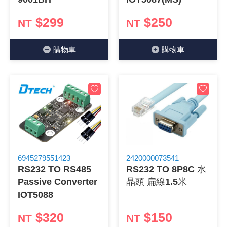
《27》 電話用品 / 接頭 / 對講機
穩壓(稽納
吊扇開關
USB 連接
溶劑瓶
$299
$250
NT
NT
《28》 電源延長線 / 分接插座
瞬間電壓
電話琴鍵
USB連接
引線器 / 
購物⾞
購物⾞
《29》 各類線材
橋式整流
復位開關
HDMI 連
數字磅秤 
《30》 訂制品 / 福利品 / 出清品
石英振盪
滑鼠滾輪
SIM / SD
超音波清
陶瓷諧振
SATA / I
手沖床機
陶瓷濾波器 
FPC 軟
6945279551423
2420000073541
RS232 TO RS485
RS232 TO 8P8C 水
Passive Converter
晶頭 扁線1.5米
IOT5088
$320
$150
NT
NT