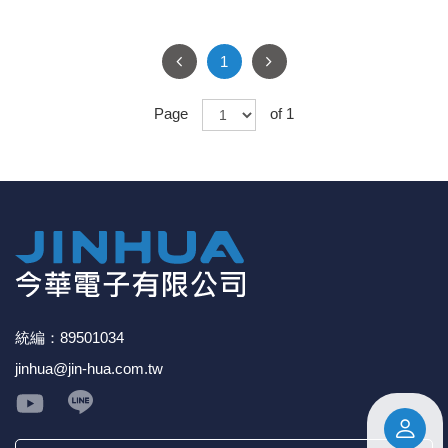
《27》 電話用品 / 接頭 / 對講機
穩壓(稽納
吊扇開關
USB 連接
溶劑瓶
1
《28》 電源延長線 / 分接插座
瞬間電壓
電話琴鍵
USB連接
引線器 / 
Page
of 1
《29》 各類線材
橋式整流
復位開關
HDMI 連
數字磅秤 
《30》 訂制品 / 福利品 / 出清品
石英振盪
滑鼠滾輪
SIM / SD
超音波清
陶瓷諧振
SATA / I
手沖床機
陶瓷濾波器 
FPC 軟
統編：89501034
jinhua@jin-hua.com.tw