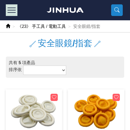
產品目錄
《2
《 
《
《 1 》 Arduino /樹莓派 /其他開發板
樹莓派、專屬配
馬達/齒輪
手機 / 平
風扇 / 
數位光纖
HDMI 傳
車用DC t
DC5V US
SMD 電阻 
電晶體-2S
燒錄器系
放大器IC
錶頭
各式保險絲
SSR 固
工業開關
2P端子線
端子台 / 
世界各國
工業用電
電池盒
烙鐵
各式鉗子
接點清潔
塑膠透明
彩色攝影機
電話插頭 /
2孔電源
2P AC電
訂制品
《23》 手工具 / 電動工具
安全眼鏡/指套
《 2 》 實習套件 / 馬達 / 太陽能
Arduino
智能車/機
記憶卡 / 
風扇網
光纖接頭
HDMI / 
汽車電子
DC12V/2
電阻板 / 
電晶體-2S
IC轉接座
微控制IC
錶頭分流
磁鐵(強力、
小型PCB
近接開關/
1.0mm 
配線快速
AC 插頭 /
LED電源
電池收納
烙鐵頭/復
剝線/壓接
除塵清潔
塑膠萬用
DVR數位
電信測試
3孔電源
3P AC電
福利品
安全眼鏡/指套
《 3 》 手機 / 電腦 / 多媒體週邊
主板擴充/
電源升降
Display
風扇 調速
光纖工具
HDMI 中
大同電鍋
聖誕燈 / 
臥式碳膜
電晶體-2S
轉接板
記憶IC
各類儀錶
手機維修
汽車繼電
行程開關/
1.25mm
紮線帶 / 
開關 / 門鈴
家用USB
碳鋅電池
烙鐵週邊
剝皮工具
層膜保護劑
鋁質防水
探測器/內
電話相關
2孔電源
DC電源線
出清品
共有
5
項產品
《 4 》 散熱風扇 / 散熱片(膏) / 水冷散熱器
藍芽 / WI
太陽能 /
USB 測試
散熱片
影像擷取
調光器 /
COB燈
臥式水泥
電晶體-2S
DIP IC測
邏輯IC
指針三用
歐洲夾 / 
功率繼電
洛克開關
1.27mm
熱縮套管 
DC 插頭 /
AC to A
鹼性電池
焊錫絲/錫
各式鑷子
除銹潤滑
工具包
彩色液晶
電話用線
3孔電源
實驗用線
排序依
《 5 》 光纖網路線 / 相關工具配件
開關 / 鍵
自動化控
藍芽傳輸器
導熱貼片(
影音(光纖)
家用溫濕
植物燈
光敏電阻
電晶體-2S
訊號轉換
數字電錶 
電瓶夾/工
Omron
按鈕開關
1.5mm 
接線頭 / 
EC-5/S
AC to 
電池測試
拆焊工具
螺絲起子 /
潤滑劑
工具包+
監視系統
家用對講
中繼延長
漆包線
《 6 》 影音線 / HDMI / 耳機線 / 廣播器材
麥克風/語
聲音擴大
網路攝影
散熱膏
CATV有
定時器 / 
DC12 車
熱敏電阻
電晶體-2S
數據&通
Clamp 鉤
測試鉤
大功率繼
搖頭開關
2.0mm 
壓著端子
金屬接頭
AC to 
Ni-MH 
IC 夾 / I
各式板手
螺絲固定劑
鋁質手提
監視器用線
無線對講
動力延長
PVC電纜
《 7 》 家用 /車用電子產品、生活用品、RO配件
光電/紅外
各類 套件 
USB 週
水冷散熱
影像 / US
電視 / 
指示燈
鉑電阻測
電晶體-2N
功率偵測
溫度計 / 
測試PIN/短
磁簧繼電
輕觸開關
2.5mm 
配線標誌 
防水 / 
AC工業
無線電話
錫爐/錫爐
各式尺規 
瞬間膠/黏
塑膠手提
RG58A/
漏電保護插
電工法規
《 8 》 LED / 燈泡 / 照明設備
循跡 / 測
時鐘機芯 
網路週邊(
麥克風 /
無線電源
各式燈泡 / 
VR可變電
電晶體-C
光耦合器
低阻計 / 
焊片/焊針
通電延時
金屬開關
2.54mm
固定座 / 
軍規接頭
傳統低壓
Ni-CD 
助焊用品
調整棒
除膠劑
金屬機箱
電鍋線
PVC控制