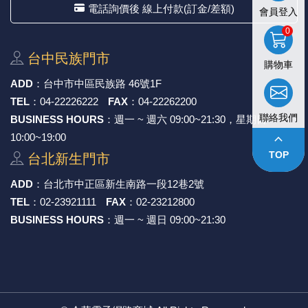
電話詢價後 線上付款(訂金/差額)
會員登入
0
台中⺠族⾨市
購物車
ADD
：
台中市中區⺠族路 46號1F
TEL
：
04-22226222
FAX
：
04-22262200
聯絡我們
BUSINESS HOURS
：週一 ~ 週六 09:00~21:30，星期日
keyboard_arrow_up
10:00~19:00
TOP
台北新⽣⾨市
ADD
：
台北市中正區新⽣南路⼀段12巷2號
TEL
：
02-23921111
FAX
：
02-23212800
BUSINESS HOURS
：週一 ~ 週日 09:00~21:30