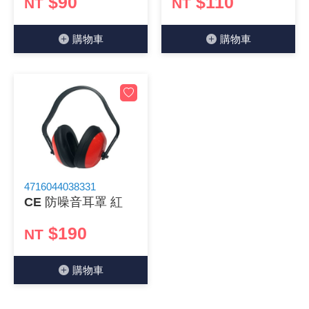
$90
$110
NT
NT
《18》 端子台 / 配線器材類
光耦合/繼
電腦電源
金屬皮膜
電晶體-
絕緣粒/電
斷電保護
6.3φ 2
TNC 插頭 
支架/電路
鎚子/刷子
壓接用排線
購物⾞
購物⾞
《19》 插頭 / 插座
馬達控制模
介面卡 / 
金電容(法
其他規格電
雲母片 / 
動力押扣
安德森接頭
PAL/FM
蝕刻設備
封口機
《20》 變壓器/ 電源轉換 / 電源濾波
雷射模組
鍵盤 / 滑
固態電容
TRIAC 
偏光膜 / 
腳踏開關
連接器端子
SMA 插頭 
電池點焊
手機維修/
《21》 電池 / 電池收納盒 / 充電器
條碼讀取
AC啟動電容
SCR 單
AC無熔絲
壓排IC座
SMB/SSM
PCB 修
《22》 焊接工具 / PCB板
可調電容
光電晶體 
DC12~2
D型連接
MCX 插頭 
ESD防靜
4716044038331
《23》 手工具 / 電動工具
電阻型電
發光二極體 
鑰匙開關
G57連接
CC4/CDM
安全眼鏡/
CE 防噪音耳罩 紅
《24》 各類噴劑 / 固定劑
工型電感
紅外線 發射
鍵盤開關
金手指連
磁棒 / 夾
$190
NT
《25》 零件盒 / 萬用盒 / 工具箱
鐵粉芯
七段顯示器 /
滾珠震動
牛角連接
迷你鋸 / 
購物⾞
《26》 錄影監視系統
Bead
二極體
水銀開關
DIN / mi
各式膠帶