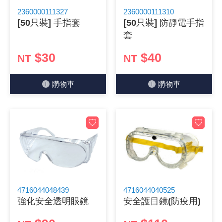
2360000111327
2360000111310
《 9 》 電阻 / 電容 / 電感
GPS/角
萬用測試儀
網路接頭 /
耳機套
來客告知
燈座 / 轉
SVR半固
電晶體-TI
類比開關
測距儀
探針
數字顯示 
微動開關
3.96mm
電纜固定
音源 插頭 /
AC to D
鋰充電電池
烙鐵清潔
刀具/研磨
環氧樹脂(固
平行電源
[50只裝] 手指套
[50只裝] 防靜電手指
套
《10》 電晶體 / 二極體 / 震盪器
壓力 / 彎
技能檢定
USB / RJ
電視壁掛架
電捲門遙
LED 控制
線繞電阻(
電晶體-IR
介面驅動/接
照度計 / 
製具固定
斷電延時
溫度開關
7.5 / 5.
護線套(環)
香蕉插頭 /
可調式直
各類電池
烙鐵架/焊
放大鏡/數
金屬亮光膏
耐熱矽膠
$30
$40
NT
NT
《11》 測試IC座 / IC轉接座 / IC燒錄器
溫度 / 溼
其他配件
DVI 相關
喇叭 / 週
有線 / 無
冷光線 / 
排阻
電晶體-IRF
檢相計
銅柱/塑膠
閃爍繼電
線上開關 
5.08mm
隔離柱 / 
S端子/RCA
AVR 交
鈕扣電池 
電木PC板
刻磨機/電
瓦斯罐
同軸電纜
購物⾞
購物⾞
《12》 積體電路IC(特殊或門市無貨可另詢)
氣體感測
STEAM 
VGA 相
耳機收納
霧化器 / 
投射燈 / 
火花消除
電晶體-IRF
轉速計 / 
支架/腳墊
繼電器插座 
磁簧開關
3.0mm Mi
夾線套 / 
喇叭 接線座
UPS 不
一次鋰電
電腦纖維
電動起子
塑鋼土
訊號傳輸
《13》 電子儀表 / 測試棒
生醫模組
RS232 
保鮮膜
感應式照
電解電容
電晶體-BC
示波器 / 
旋鈕
波段開關
EL-1.3
壓條 / 配
IC 腳座
線上濾波器
鉛酸(免加
感光電路
電動起子
其他用途
影音信號
《14》 電子零配件 / 保險絲 / 磁鐵 (強力、磁條)
電壓/霍爾
電腦訊號
生活用品
陶瓷電容
電晶體-BD
其他特殊
微調器、
指撥開關 /
1.58φ 
BNC 插頭 
突波吸收
電池轉換
麵包板 / 
電熱風槍
發燒喇叭
《15》 繼電器 / SSR / 繼電器插座
顯示 / L
D型接頭 連
RO逆滲
麥拉電容
電晶體-BS
蜂鳴器/警
滑動開關
2.0φ 空
F 插頭 / 
避雷管 /
吸煙器/吸
熱熔膠槍 /
麥克風線
《16》 開關 / 無熔絲開關 / 漏電斷路器
蜂鳴 / 音效
SATA 連
鉭質電容
電晶體-MJ
熱電致冷
按式開關
2.8mm 
M(UHF) 
導電銀漆筆
繞線/退線
隔離擴張
4716044048439
4716044040525
強化安全透明眼鏡
安全護目鏡(防疫用)
《17》 電腦連接器 / 各式連接器
訊號產生
硬碟、顯卡
積層電容
電晶體-MP
MCH高
電源切換
4.2φ 5
N 插頭 / 
瓦斯噴火
各式萬力
電話線材/