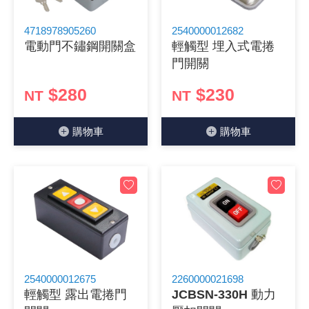
《 9 》 電阻 / 電容 / 電感
GPS/角
萬用測試儀
網路接頭 /
耳機套
來客告知
燈座 / 轉
SVR半固
電晶體-TI
類比開關
測距儀
探針
數字顯示 
微動開關
3.96mm
電纜固定
音源 插頭 /
AC to D
鋰充電電池
烙鐵清潔
刀具/研磨
環氧樹脂(固
平行電源
4718978905260
2540000012682
電動門不鏽鋼開關盒
輕觸型 埋入式電捲
《10》 電晶體 / 二極體 / 震盪器
壓力 / 彎
技能檢定
USB / RJ
電視壁掛架
電捲門遙
LED 控制
線繞電阻(
電晶體-IR
介面驅動/接
照度計 / 
製具固定
斷電延時
溫度開關
7.5 / 5.
護線套(環)
香蕉插頭 /
可調式直
各類電池
烙鐵架/焊
放大鏡/數
金屬亮光膏
耐熱矽膠
門開關
《11》 測試IC座 / IC轉接座 / IC燒錄器
溫度 / 溼
其他配件
DVI 相關
喇叭 / 週
有線 / 無
冷光線 / 
排阻
電晶體-IRF
檢相計
銅柱/塑膠
閃爍繼電
線上開關 
5.08mm
隔離柱 / 
S端子/RCA
AVR 交
鈕扣電池 
電木PC板
刻磨機/電
瓦斯罐
同軸電纜
$280
$230
NT
NT
《12》 積體電路IC(特殊或門市無貨可另詢)
氣體感測
STEAM 
VGA 相
耳機收納
霧化器 / 
投射燈 / 
火花消除
電晶體-IRF
轉速計 / 
支架/腳墊
繼電器插座 
磁簧開關
3.0mm Mi
夾線套 / 
喇叭 接線座
UPS 不
一次鋰電
電腦纖維
電動起子
塑鋼土
訊號傳輸
購物⾞
購物⾞
《13》 電子儀表 / 測試棒
生醫模組
RS232 
保鮮膜
感應式照
電解電容
電晶體-BC
示波器 / 
旋鈕
波段開關
EL-1.3
壓條 / 配
IC 腳座
線上濾波器
鉛酸(免加
感光電路
電動起子
其他用途
影音信號
《14》 電子零配件 / 保險絲 / 磁鐵 (強力、磁條)
電壓/霍爾
電腦訊號
生活用品
陶瓷電容
電晶體-BD
其他特殊
微調器、
指撥開關 /
1.58φ 
BNC 插頭 
突波吸收
電池轉換
麵包板 / 
電熱風槍
發燒喇叭
《15》 繼電器 / SSR / 繼電器插座
顯示 / L
D型接頭 連
RO逆滲
麥拉電容
電晶體-BS
蜂鳴器/警
滑動開關
2.0φ 空
F 插頭 / 
避雷管 /
吸煙器/吸
熱熔膠槍 /
麥克風線
《16》 開關 / 無熔絲開關 / 漏電斷路器
蜂鳴 / 音效
SATA 連
鉭質電容
電晶體-MJ
熱電致冷
按式開關
2.8mm 
M(UHF) 
導電銀漆筆
繞線/退線
隔離擴張
2540000012675
2260000021698
輕觸型 露出電捲門
JCBSN-330H 動力
《17》 電腦連接器 / 各式連接器
訊號產生
硬碟、顯卡
積層電容
電晶體-MP
MCH高
電源切換
4.2φ 5
N 插頭 / 
瓦斯噴火
各式萬力
電話線材/