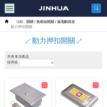
產品目錄
《2
《 
《
《 1 》 Arduino /樹莓派 /其他開發板
樹莓派、專屬配
馬達/齒輪
手機 / 平
風扇 / 
數位光纖
HDMI 傳
車用DC t
DC5V US
SMD 電阻 
電晶體-2S
燒錄器系
放大器IC
錶頭
各式保險絲
SSR 固
工業開關
2P端子線
端子台 / 
世界各國
工業用電
電池盒
烙鐵
各式鉗子
接點清潔
塑膠透明
彩色攝影機
電話插頭 /
2孔電源
2P AC電
訂制品
《16》 開關 / 無熔絲開關 / 漏電斷路器
動力押扣開關
《 2 》 實習套件 / 馬達 / 太陽能
Arduino
智能車/機
記憶卡 / 
風扇網
光纖接頭
HDMI / 
汽車電子
DC12V/2
電阻板 / 
電晶體-2S
IC轉接座
微控制IC
錶頭分流
磁鐵(強力、
小型PCB
近接開關/
1.0mm 
配線快速
AC 插頭 /
LED電源
電池收納
烙鐵頭/復
剝線/壓接
除塵清潔
塑膠萬用
DVR數位
電信測試
3孔電源
3P AC電
福利品
動力押扣開關
《 3 》 手機 / 電腦 / 多媒體週邊
主板擴充/
電源升降
Display
風扇 調速
光纖工具
HDMI 中
大同電鍋
聖誕燈 / 
臥式碳膜
電晶體-2S
轉接板
記憶IC
各類儀錶
手機維修
汽車繼電
行程開關/
1.25mm
紮線帶 / 
開關 / 門鈴
家用USB
碳鋅電池
烙鐵週邊
剝皮工具
層膜保護劑
鋁質防水
探測器/內
電話相關
2孔電源
DC電源線
出清品
《 4 》 散熱風扇 / 散熱片(膏) / 水冷散熱器
藍芽 / WI
太陽能 /
USB 測試
散熱片
影像擷取
調光器 /
COB燈
臥式水泥
電晶體-2S
DIP IC測
邏輯IC
指針三用
歐洲夾 / 
功率繼電
洛克開關
1.27mm
熱縮套管 
DC 插頭 /
AC to A
鹼性電池
焊錫絲/錫
各式鑷子
除銹潤滑
工具包
彩色液晶
電話用線
3孔電源
實驗用線
共有
8
項產品
排序依
《 5 》 光纖網路線 / 相關工具配件
開關 / 鍵
自動化控
藍芽傳輸器
導熱貼片(
影音(光纖)
家用溫濕
植物燈
光敏電阻
電晶體-2S
訊號轉換
數字電錶 
電瓶夾/工
Omron
按鈕開關
1.5mm 
接線頭 / 
EC-5/S
AC to 
電池測試
拆焊工具
螺絲起子 /
潤滑劑
工具包+
監視系統
家用對講
中繼延長
漆包線
《 6 》 影音線 / HDMI / 耳機線 / 廣播器材
麥克風/語
聲音擴大
網路攝影
散熱膏
CATV有
定時器 / 
DC12 車
熱敏電阻
電晶體-2S
數據&通
Clamp 鉤
測試鉤
大功率繼
搖頭開關
2.0mm 
壓著端子
金屬接頭
AC to 
Ni-MH 
IC 夾 / I
各式板手
螺絲固定劑
鋁質手提
監視器用線
無線對講
動力延長
PVC電纜
《 7 》 家用 /車用電子產品、生活用品、RO配件
光電/紅外
各類 套件 
USB 週
水冷散熱
影像 / US
電視 / 
指示燈
鉑電阻測
電晶體-2N
功率偵測
溫度計 / 
測試PIN/短
磁簧繼電
輕觸開關
2.5mm 
配線標誌 
防水 / 
AC工業
無線電話
錫爐/錫爐
各式尺規 
瞬間膠/黏
塑膠手提
RG58A/
漏電保護插
電工法規
《 8 》 LED / 燈泡 / 照明設備
循跡 / 測
時鐘機芯 
網路週邊(
麥克風 /
無線電源
各式燈泡 / 
VR可變電
電晶體-C
光耦合器
低阻計 / 
焊片/焊針
通電延時
金屬開關
2.54mm
固定座 / 
軍規接頭
傳統低壓
Ni-CD 
助焊用品
調整棒
除膠劑
金屬機箱
電鍋線
PVC控制