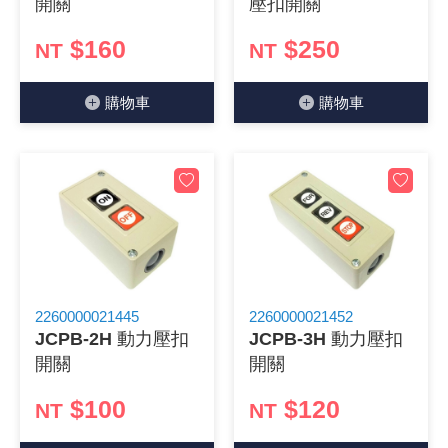
開關
壓扣開關
《18》 端子台 / 配線器材類
光耦合/繼
電腦電源
金屬皮膜
電晶體-
絕緣粒/電
斷電保護
6.3φ 2
TNC 插頭 
支架/電路
鎚子/刷子
壓接用排線
$160
$250
NT
NT
《19》 插頭 / 插座
馬達控制模
介面卡 / 
金電容(法
其他規格電
雲母片 / 
動力押扣
安德森接頭
PAL/FM
蝕刻設備
封口機
購物⾞
購物⾞
《20》 變壓器/ 電源轉換 / 電源濾波
雷射模組
鍵盤 / 滑
固態電容
TRIAC 
偏光膜 / 
腳踏開關
連接器端子
SMA 插頭 
電池點焊
手機維修/
《21》 電池 / 電池收納盒 / 充電器
條碼讀取
AC啟動電容
SCR 單
AC無熔絲
壓排IC座
SMB/SSM
PCB 修
《22》 焊接工具 / PCB板
可調電容
光電晶體 
DC12~2
D型連接
MCX 插頭 
ESD防靜
《23》 手工具 / 電動工具
電阻型電
發光二極體 
鑰匙開關
G57連接
CC4/CDM
安全眼鏡/
2260000021445
2260000021452
《24》 各類噴劑 / 固定劑
工型電感
紅外線 發射
鍵盤開關
金手指連
磁棒 / 夾
JCPB-2H 動力壓扣
JCPB-3H 動力壓扣
開關
開關
《25》 零件盒 / 萬用盒 / 工具箱
鐵粉芯
七段顯示器 /
滾珠震動
牛角連接
迷你鋸 / 
$100
$120
NT
NT
《26》 錄影監視系統
Bead
二極體
水銀開關
DIN / mi
各式膠帶