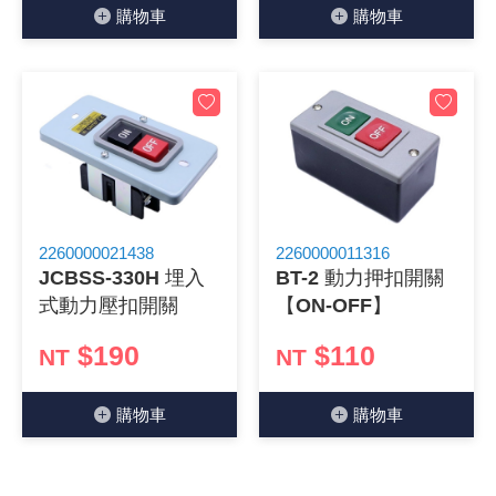
購物⾞
購物⾞
《27》 電話用品 / 接頭 / 對講機
穩壓(稽納
吊扇開關
USB 連接
溶劑瓶
《28》 電源延長線 / 分接插座
瞬間電壓
電話琴鍵
USB連接
引線器 / 
《29》 各類線材
橋式整流
復位開關
HDMI 連
數字磅秤 
《30》 訂制品 / 福利品 / 出清品
石英振盪
滑鼠滾輪
SIM / SD
超音波清
2260000021438
2260000011316
陶瓷諧振
SATA / I
手沖床機
JCBSS-330H 埋入
BT-2 動力押扣開關
式動力壓扣開關
【ON-OFF】
陶瓷濾波器 
FPC 軟
$190
$110
NT
NT
購物⾞
購物⾞