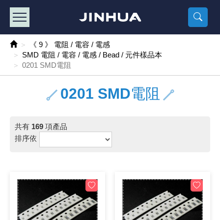
產品目錄
《2
《 
《
《 1 》 Arduino /樹莓派 /其他開發板
樹莓派、專屬配
馬達/齒輪
手機 / 平
風扇 / 
數位光纖
HDMI 傳
車用DC t
DC5V US
SMD 電阻 
電晶體-2S
燒錄器系
放大器IC
錶頭
各式保險絲
SSR 固
工業開關
2P端子線
端子台 / 
世界各國
工業用電
電池盒
烙鐵
各式鉗子
接點清潔
塑膠透明
彩色攝影機
電話插頭 /
2孔電源
2P AC電
訂制品
《 9 》 電阻 / 電容 / 電感
SMD 電阻 / 電容 / 電感 / Bead / 元件樣品本
《 2 》 實習套件 / 馬達 / 太陽能
Arduino
智能車/機
記憶卡 / 
風扇網
光纖接頭
HDMI / 
汽車電子
DC12V/2
電阻板 / 
電晶體-2S
IC轉接座
微控制IC
錶頭分流
磁鐵(強力、
小型PCB
近接開關/
1.0mm 
配線快速
AC 插頭 /
LED電源
電池收納
烙鐵頭/復
剝線/壓接
除塵清潔
塑膠萬用
DVR數位
電信測試
3孔電源
3P AC電
福利品
0201 SMD電阻
《 3 》 手機 / 電腦 / 多媒體週邊
主板擴充/
電源升降
Display
風扇 調速
光纖工具
HDMI 中
大同電鍋
聖誕燈 / 
臥式碳膜
電晶體-2S
轉接板
記憶IC
各類儀錶
手機維修
汽車繼電
行程開關/
1.25mm
紮線帶 / 
開關 / 門鈴
家用USB
碳鋅電池
烙鐵週邊
剝皮工具
層膜保護劑
鋁質防水
探測器/內
電話相關
2孔電源
DC電源線
出清品
0201 SMD電阻
《 4 》 散熱風扇 / 散熱片(膏) / 水冷散熱器
藍芽 / WI
太陽能 /
USB 測試
散熱片
影像擷取
調光器 /
COB燈
臥式水泥
電晶體-2S
DIP IC測
邏輯IC
指針三用
歐洲夾 / 
功率繼電
洛克開關
1.27mm
熱縮套管 
DC 插頭 /
AC to A
鹼性電池
焊錫絲/錫
各式鑷子
除銹潤滑
工具包
彩色液晶
電話用線
3孔電源
實驗用線
共有
169
項產品
《 5 》 光纖網路線 / 相關工具配件
開關 / 鍵
自動化控
藍芽傳輸器
導熱貼片(
影音(光纖)
家用溫濕
植物燈
光敏電阻
電晶體-2S
訊號轉換
數字電錶 
電瓶夾/工
Omron
按鈕開關
1.5mm 
接線頭 / 
EC-5/S
AC to 
電池測試
拆焊工具
螺絲起子 /
潤滑劑
工具包+
監視系統
家用對講
中繼延長
漆包線
排序依
《 6 》 影音線 / HDMI / 耳機線 / 廣播器材
麥克風/語
聲音擴大
網路攝影
散熱膏
CATV有
定時器 / 
DC12 車
熱敏電阻
電晶體-2S
數據&通
Clamp 鉤
測試鉤
大功率繼
搖頭開關
2.0mm 
壓著端子
金屬接頭
AC to 
Ni-MH 
IC 夾 / I
各式板手
螺絲固定劑
鋁質手提
監視器用線
無線對講
動力延長
PVC電纜
《 7 》 家用 /車用電子產品、生活用品、RO配件
光電/紅外
各類 套件 
USB 週
水冷散熱
影像 / US
電視 / 
指示燈
鉑電阻測
電晶體-2N
功率偵測
溫度計 / 
測試PIN/短
磁簧繼電
輕觸開關
2.5mm 
配線標誌 
防水 / 
AC工業
無線電話
錫爐/錫爐
各式尺規 
瞬間膠/黏
塑膠手提
RG58A/
漏電保護插
電工法規
《 8 》 LED / 燈泡 / 照明設備
循跡 / 測
時鐘機芯 
網路週邊(
麥克風 /
無線電源
各式燈泡 / 
VR可變電
電晶體-C
光耦合器
低阻計 / 
焊片/焊針
通電延時
金屬開關
2.54mm
固定座 / 
軍規接頭
傳統低壓
Ni-CD 
助焊用品
調整棒
除膠劑
金屬機箱
電鍋線
PVC控制