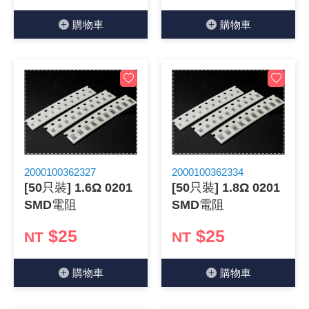
《27》 電話用品 / 接頭 / 對講機
穩壓(稽納
吊扇開關
USB 連接
溶劑瓶
購物⾞
購物⾞
《28》 電源延長線 / 分接插座
瞬間電壓
電話琴鍵
USB連接
引線器 / 
《29》 各類線材
橋式整流
復位開關
HDMI 連
數字磅秤 
《30》 訂制品 / 福利品 / 出清品
石英振盪
滑鼠滾輪
SIM / SD
超音波清
陶瓷諧振
SATA / I
手沖床機
2000100362327
2000100362334
[50只裝] 1.6Ω 0201
[50只裝] 1.8Ω 0201
陶瓷濾波器 
FPC 軟
SMD電阻
SMD電阻
$25
$25
NT
NT
購物⾞
購物⾞