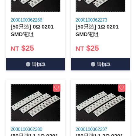
《 9 》 電阻 / 電容 / 電感
GPS/角
萬用測試儀
網路接頭 /
耳機套
來客告知
燈座 / 轉
SVR半固
電晶體-TI
類比開關
測距儀
探針
數字顯示 
微動開關
3.96mm
電纜固定
音源 插頭 /
AC to D
鋰充電電池
烙鐵清潔
刀具/研磨
環氧樹脂(固
平行電源
2000100362266
2000100362273
《10》 電晶體 / 二極體 / 震盪器
壓力 / 彎
技能檢定
USB / RJ
電視壁掛架
電捲門遙
LED 控制
線繞電阻(
電晶體-IR
介面驅動/接
照度計 / 
製具固定
斷電延時
溫度開關
7.5 / 5.
護線套(環)
香蕉插頭 /
可調式直
各類電池
烙鐵架/焊
放大鏡/數
金屬亮光膏
耐熱矽膠
[50只裝] 0Ω 0201
[50只裝] 1Ω 0201
SMD電阻
SMD電阻
《11》 測試IC座 / IC轉接座 / IC燒錄器
溫度 / 溼
其他配件
DVI 相關
喇叭 / 週
有線 / 無
冷光線 / 
排阻
電晶體-IRF
檢相計
銅柱/塑膠
閃爍繼電
線上開關 
5.08mm
隔離柱 / 
S端子/RCA
AVR 交
鈕扣電池 
電木PC板
刻磨機/電
瓦斯罐
同軸電纜
$25
$25
NT
NT
《12》 積體電路IC(特殊或門市無貨可另詢)
氣體感測
STEAM 
VGA 相
耳機收納
霧化器 / 
投射燈 / 
火花消除
電晶體-IRF
轉速計 / 
支架/腳墊
繼電器插座 
磁簧開關
3.0mm Mi
夾線套 / 
喇叭 接線座
UPS 不
一次鋰電
電腦纖維
電動起子
塑鋼土
訊號傳輸
購物⾞
購物⾞
《13》 電子儀表 / 測試棒
生醫模組
RS232 
保鮮膜
感應式照
電解電容
電晶體-BC
示波器 / 
旋鈕
波段開關
EL-1.3
壓條 / 配
IC 腳座
線上濾波器
鉛酸(免加
感光電路
電動起子
其他用途
影音信號
《14》 電子零配件 / 保險絲 / 磁鐵 (強力、磁條)
電壓/霍爾
電腦訊號
生活用品
陶瓷電容
電晶體-BD
其他特殊
微調器、
指撥開關 /
1.58φ 
BNC 插頭 
突波吸收
電池轉換
麵包板 / 
電熱風槍
發燒喇叭
《15》 繼電器 / SSR / 繼電器插座
顯示 / L
D型接頭 連
RO逆滲
麥拉電容
電晶體-BS
蜂鳴器/警
滑動開關
2.0φ 空
F 插頭 / 
避雷管 /
吸煙器/吸
熱熔膠槍 /
麥克風線
《16》 開關 / 無熔絲開關 / 漏電斷路器
蜂鳴 / 音效
SATA 連
鉭質電容
電晶體-MJ
熱電致冷
按式開關
2.8mm 
M(UHF) 
導電銀漆筆
繞線/退線
隔離擴張
2000100362280
2000100362297
《17》 電腦連接器 / 各式連接器
訊號產生
硬碟、顯卡
積層電容
電晶體-MP
MCH高
電源切換
4.2φ 5
N 插頭 / 
瓦斯噴火
各式萬力
電話線材/