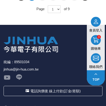
Page
of 9
會員登入
0
購物車
統編：89501034
聯絡我們
jinhua@jin-hua.com.tw
keyboard_arrow_up
TOP
電話詢價後 線上付款(訂金/差額)