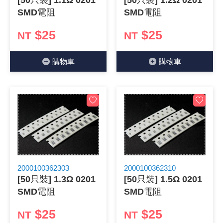
[50只裝] 1.1Ω 0201
[50只裝] 1.2Ω 0201
SMD電阻
SMD電阻
《18》 端子台 / 配線器材類
光耦合/繼
電腦電源
金屬皮膜
電晶體-
絕緣粒/電
斷電保護
6.3φ 2
TNC 插頭 
支架/電路
鎚子/刷子
壓接用排線
$25
$25
NT
NT
《19》 插頭 / 插座
馬達控制模
介面卡 / 
金電容(法
其他規格電
雲母片 / 
動力押扣
安德森接頭
PAL/FM
蝕刻設備
封口機
購物⾞
購物⾞
《20》 變壓器/ 電源轉換 / 電源濾波
雷射模組
鍵盤 / 滑
固態電容
TRIAC 
偏光膜 / 
腳踏開關
連接器端子
SMA 插頭 
電池點焊
手機維修/
《21》 電池 / 電池收納盒 / 充電器
條碼讀取
AC啟動電容
SCR 單
AC無熔絲
壓排IC座
SMB/SSM
PCB 修
《22》 焊接工具 / PCB板
可調電容
光電晶體 
DC12~2
D型連接
MCX 插頭 
ESD防靜
《23》 手工具 / 電動工具
電阻型電
發光二極體 
鑰匙開關
G57連接
CC4/CDM
安全眼鏡/
《24》 各類噴劑 / 固定劑
工型電感
紅外線 發射
鍵盤開關
金手指連
磁棒 / 夾
2000100362303
2000100362310
[50只裝] 1.3Ω 0201
[50只裝] 1.5Ω 0201
《25》 零件盒 / 萬用盒 / 工具箱
鐵粉芯
七段顯示器 /
滾珠震動
牛角連接
迷你鋸 / 
SMD電阻
SMD電阻
$25
$25
《26》 錄影監視系統
NT
NT
Bead
二極體
水銀開關
DIN / mi
各式膠帶