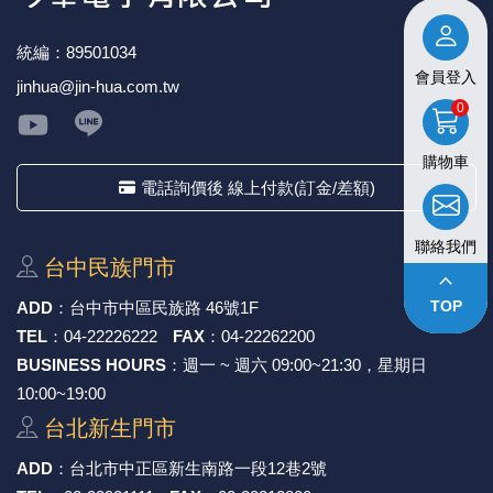
統編：89501034
會員登入
jinhua@jin-hua.com.tw
0
購物車
電話詢價後 線上付款(訂金/差額)
聯絡我們
台中⺠族⾨市
keyboard_arrow_up
TOP
ADD
：
台中市中區⺠族路 46號1F
TEL
：
04-22226222
FAX
：
04-22262200
BUSINESS HOURS
：週一 ~ 週六 09:00~21:30，星期日
10:00~19:00
台北新⽣⾨市
ADD
：
台北市中正區新⽣南路⼀段12巷2號