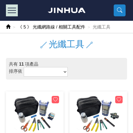
產品目錄
《2
《 
《
《 1 》 Arduino /樹莓派 /其他開發板
樹莓派、專屬配
馬達/齒輪
手機 / 平
風扇 / 
數位光纖
HDMI 傳
車用DC t
DC5V US
SMD 電阻 
電晶體-2S
燒錄器系
放大器IC
錶頭
各式保險絲
SSR 固
工業開關
2P端子線
端子台 / 
世界各國
工業用電
電池盒
烙鐵
各式鉗子
接點清潔
塑膠透明
彩色攝影機
電話插頭 /
2孔電源
2P AC電
訂制品
《 5 》 光纖網路線 / 相關工具配件
光纖工具
《 2 》 實習套件 / 馬達 / 太陽能
Arduino
智能車/機
記憶卡 / 
風扇網
光纖接頭
HDMI / 
汽車電子
DC12V/2
電阻板 / 
電晶體-2S
IC轉接座
微控制IC
錶頭分流
磁鐵(強力、
小型PCB
近接開關/
1.0mm 
配線快速
AC 插頭 /
LED電源
電池收納
烙鐵頭/復
剝線/壓接
除塵清潔
塑膠萬用
DVR數位
電信測試
3孔電源
3P AC電
福利品
光纖工具
《 3 》 手機 / 電腦 / 多媒體週邊
主板擴充/
電源升降
Display
風扇 調速
光纖工具
HDMI 中
大同電鍋
聖誕燈 / 
臥式碳膜
電晶體-2S
轉接板
記憶IC
各類儀錶
手機維修
汽車繼電
行程開關/
1.25mm
紮線帶 / 
開關 / 門鈴
家用USB
碳鋅電池
烙鐵週邊
剝皮工具
層膜保護劑
鋁質防水
探測器/內
電話相關
2孔電源
DC電源線
出清品
共有
11
項產品
《 4 》 散熱風扇 / 散熱片(膏) / 水冷散熱器
藍芽 / WI
太陽能 /
USB 測試
散熱片
影像擷取
調光器 /
COB燈
臥式水泥
電晶體-2S
DIP IC測
邏輯IC
指針三用
歐洲夾 / 
功率繼電
洛克開關
1.27mm
熱縮套管 
DC 插頭 /
AC to A
鹼性電池
焊錫絲/錫
各式鑷子
除銹潤滑
工具包
彩色液晶
電話用線
3孔電源
實驗用線
排序依
《 5 》 光纖網路線 / 相關工具配件
開關 / 鍵
自動化控
藍芽傳輸器
導熱貼片(
影音(光纖)
家用溫濕
植物燈
光敏電阻
電晶體-2S
訊號轉換
數字電錶 
電瓶夾/工
Omron
按鈕開關
1.5mm 
接線頭 / 
EC-5/S
AC to 
電池測試
拆焊工具
螺絲起子 /
潤滑劑
工具包+
監視系統
家用對講
中繼延長
漆包線
《 6 》 影音線 / HDMI / 耳機線 / 廣播器材
麥克風/語
聲音擴大
網路攝影
散熱膏
CATV有
定時器 / 
DC12 車
熱敏電阻
電晶體-2S
數據&通
Clamp 鉤
測試鉤
大功率繼
搖頭開關
2.0mm 
壓著端子
金屬接頭
AC to 
Ni-MH 
IC 夾 / I
各式板手
螺絲固定劑
鋁質手提
監視器用線
無線對講
動力延長
PVC電纜
《 7 》 家用 /車用電子產品、生活用品、RO配件
光電/紅外
各類 套件 
USB 週
水冷散熱
影像 / US
電視 / 
指示燈
鉑電阻測
電晶體-2N
功率偵測
溫度計 / 
測試PIN/短
磁簧繼電
輕觸開關
2.5mm 
配線標誌 
防水 / 
AC工業
無線電話
錫爐/錫爐
各式尺規 
瞬間膠/黏
塑膠手提
RG58A/
漏電保護插
電工法規
《 8 》 LED / 燈泡 / 照明設備
循跡 / 測
時鐘機芯 
網路週邊(
麥克風 /
無線電源
各式燈泡 / 
VR可變電
電晶體-C
光耦合器
低阻計 / 
焊片/焊針
通電延時
金屬開關
2.54mm
固定座 / 
軍規接頭
傳統低壓
Ni-CD 
助焊用品
調整棒
除膠劑
金屬機箱
電鍋線
PVC控制