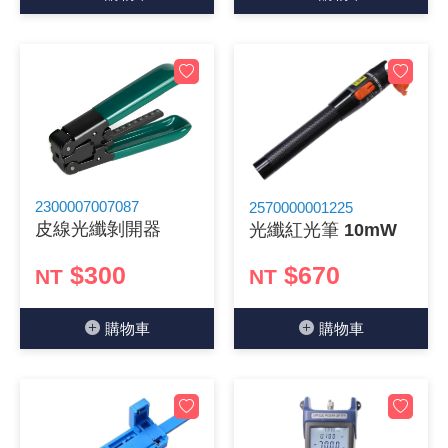
《27》 電話用品 / 接頭 / 對講機
穩壓(稽納
吊扇開關
USB 連接
溶劑瓶
《28》 電源延長線 / 分接插座
瞬間電壓
電話琴鍵
USB連接
引線器 / 
《29》 各類線材
橋式整流
復位開關
HDMI 連
數字磅秤 
《30》 訂制品 / 福利品 / 出清品
石英振盪
滑鼠滾輪
SIM / SD
超音波清
2300007007087
2570000001225
皮線光纖剝開器
光纖紅光筆 10mW
陶瓷諧振
SATA / I
手沖床機
$300
$670
NT
NT
陶瓷濾波器 
FPC 軟
購物⾞
購物⾞