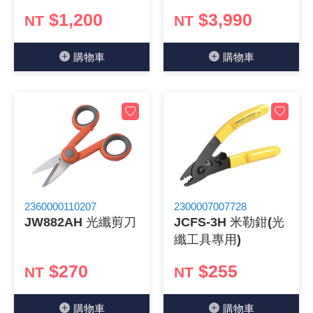
$1,200
$3,990
NT
NT
《18》 端子台 / 配線器材類
光耦合/繼
電腦電源
金屬皮膜
電晶體-
絕緣粒/電
斷電保護
6.3φ 2
TNC 插頭 
支架/電路
鎚子/刷子
壓接用排線
《19》 插頭 / 插座
馬達控制模
介面卡 / 
金電容(法
其他規格電
雲母片 / 
動力押扣
安德森接頭
PAL/FM
蝕刻設備
封口機
購物⾞
購物⾞
《20》 變壓器/ 電源轉換 / 電源濾波
雷射模組
鍵盤 / 滑
固態電容
TRIAC 
偏光膜 / 
腳踏開關
連接器端子
SMA 插頭 
電池點焊
手機維修/
《21》 電池 / 電池收納盒 / 充電器
條碼讀取
AC啟動電容
SCR 單
AC無熔絲
壓排IC座
SMB/SSM
PCB 修
《22》 焊接工具 / PCB板
可調電容
光電晶體 
DC12~2
D型連接
MCX 插頭 
ESD防靜
《23》 手工具 / 電動工具
電阻型電
發光二極體 
鑰匙開關
G57連接
CC4/CDM
安全眼鏡/
2360000110207
2300007007728
JW882AH 光纖剪刀
JCFS-3H 米勒鉗(光
《24》 各類噴劑 / 固定劑
工型電感
紅外線 發射
鍵盤開關
金手指連
磁棒 / 夾
纖工具專用)
《25》 零件盒 / 萬用盒 / 工具箱
鐵粉芯
七段顯示器 /
滾珠震動
牛角連接
迷你鋸 / 
$270
$255
NT
NT
《26》 錄影監視系統
Bead
二極體
水銀開關
DIN / mi
各式膠帶
購物⾞
購物⾞