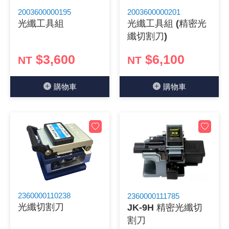
2003600000195
2003600000201
《 9 》 電阻 / 電容 / 電感
GPS/角
萬用測試儀
網路接頭 /
耳機套
來客告知
燈座 / 轉
SVR半固
電晶體-TI
類比開關
測距儀
探針
數字顯示 
微動開關
3.96mm
電纜固定
音源 插頭 /
AC to D
鋰充電電池
烙鐵清潔
刀具/研磨
環氧樹脂(固
平行電源
光纖工具組
光纖工具組 (精密光
纖切割刀)
《10》 電晶體 / 二極體 / 震盪器
壓力 / 彎
技能檢定
USB / RJ
電視壁掛架
電捲門遙
LED 控制
線繞電阻(
電晶體-IR
介面驅動/接
照度計 / 
製具固定
斷電延時
溫度開關
7.5 / 5.
護線套(環)
香蕉插頭 /
可調式直
各類電池
烙鐵架/焊
放大鏡/數
金屬亮光膏
耐熱矽膠
$3,600
$6,100
NT
NT
《11》 測試IC座 / IC轉接座 / IC燒錄器
溫度 / 溼
其他配件
DVI 相關
喇叭 / 週
有線 / 無
冷光線 / 
排阻
電晶體-IRF
檢相計
銅柱/塑膠
閃爍繼電
線上開關 
5.08mm
隔離柱 / 
S端子/RCA
AVR 交
鈕扣電池 
電木PC板
刻磨機/電
瓦斯罐
同軸電纜
購物⾞
購物⾞
《12》 積體電路IC(特殊或門市無貨可另詢)
氣體感測
STEAM 
VGA 相
耳機收納
霧化器 / 
投射燈 / 
火花消除
電晶體-IRF
轉速計 / 
支架/腳墊
繼電器插座 
磁簧開關
3.0mm Mi
夾線套 / 
喇叭 接線座
UPS 不
一次鋰電
電腦纖維
電動起子
塑鋼土
訊號傳輸
《13》 電子儀表 / 測試棒
生醫模組
RS232 
保鮮膜
感應式照
電解電容
電晶體-BC
示波器 / 
旋鈕
波段開關
EL-1.3
壓條 / 配
IC 腳座
線上濾波器
鉛酸(免加
感光電路
電動起子
其他用途
影音信號
《14》 電子零配件 / 保險絲 / 磁鐵 (強力、磁條)
電壓/霍爾
電腦訊號
生活用品
陶瓷電容
電晶體-BD
其他特殊
微調器、
指撥開關 /
1.58φ 
BNC 插頭 
突波吸收
電池轉換
麵包板 / 
電熱風槍
發燒喇叭
《15》 繼電器 / SSR / 繼電器插座
顯示 / L
D型接頭 連
RO逆滲
麥拉電容
電晶體-BS
蜂鳴器/警
滑動開關
2.0φ 空
F 插頭 / 
避雷管 /
吸煙器/吸
熱熔膠槍 /
麥克風線
《16》 開關 / 無熔絲開關 / 漏電斷路器
蜂鳴 / 音效
SATA 連
鉭質電容
電晶體-MJ
熱電致冷
按式開關
2.8mm 
M(UHF) 
導電銀漆筆
繞線/退線
隔離擴張
2360000110238
2360000111785
光纖切割刀
JK-9H 精密光纖切
《17》 電腦連接器 / 各式連接器
訊號產生
硬碟、顯卡
積層電容
電晶體-MP
MCH高
電源切換
4.2φ 5
N 插頭 / 
瓦斯噴火
各式萬力
電話線材/
割刀