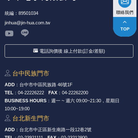
聯絡我們
統編：89501034
keyboard_arrow_up
jinhua@jin-hua.com.tw
TOP
電話詢價後 線上付款(訂金/差額)
台中⺠族⾨市
ADD
：
台中市中區⺠族路 46號1F
TEL
：
04-22226222
FAX
：
04-22262200
BUSINESS HOURS
：週一 ~ 週六 09:00~21:30，星期日
10:00~19:00
台北新⽣⾨市
ADD
：
台北市中正區新⽣南路⼀段12巷2號
TEL
：
02-23921111
FAX
：
02-23212800