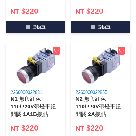
《27》 電話用品 / 接頭 / 對講機
$220
$220
穩壓(稽納
吊扇開關
USB 連接
溶劑瓶
NT
NT
《28》 電源延長線 / 分接插座
瞬間電壓
電話琴鍵
USB連接
引線器 / 
購物⾞
購物⾞
《29》 各類線材
橋式整流
復位開關
HDMI 連
數字磅秤 
《30》 訂制品 / 福利品 / 出清品
石英振盪
滑鼠滾輪
SIM / SD
超音波清
陶瓷諧振
SATA / I
手沖床機
陶瓷濾波器 
FPC 軟
2260000022831
2260000022855
N1 無段紅色
N2 無段紅色
110/220V帶燈平鈕
110/220V帶燈平鈕
開關 1A1B接點
開關 2A接點
$220
$220
NT
NT