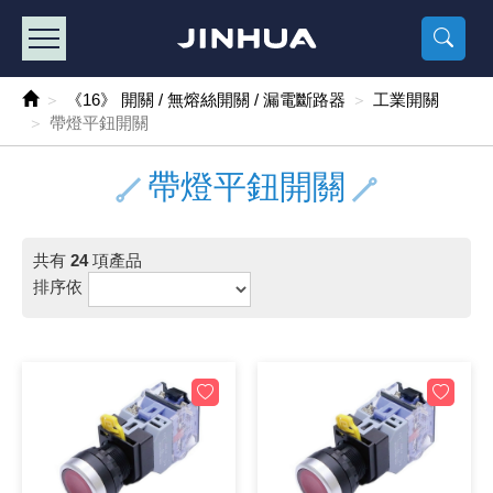
產品目錄
《2
《 
《
《 1 》 Arduino /樹莓派 /其他開發板
樹莓派、專屬配
馬達/齒輪
手機 / 平
風扇 / 
數位光纖
HDMI 傳
車用DC t
DC5V US
SMD 電阻 
電晶體-2S
燒錄器系
放大器IC
錶頭
各式保險絲
SSR 固
工業開關
2P端子線
端子台 / 
世界各國
工業用電
電池盒
烙鐵
各式鉗子
接點清潔
塑膠透明
彩色攝影機
電話插頭 /
2孔電源
2P AC電
訂制品
《16》 開關 / 無熔絲開關 / 漏電斷路器
工業開關
帶燈平鈕開關
《 2 》 實習套件 / 馬達 / 太陽能
Arduino
智能車/機
記憶卡 / 
風扇網
光纖接頭
HDMI / 
汽車電子
DC12V/2
電阻板 / 
電晶體-2S
IC轉接座
微控制IC
錶頭分流
磁鐵(強力、
小型PCB
近接開關/
1.0mm 
配線快速
AC 插頭 /
LED電源
電池收納
烙鐵頭/復
剝線/壓接
除塵清潔
塑膠萬用
DVR數位
電信測試
3孔電源
3P AC電
福利品
帶燈平鈕開關
《 3 》 手機 / 電腦 / 多媒體週邊
主板擴充/
電源升降
Display
風扇 調速
光纖工具
HDMI 中
大同電鍋
聖誕燈 / 
臥式碳膜
電晶體-2S
轉接板
記憶IC
各類儀錶
手機維修
汽車繼電
行程開關/
1.25mm
紮線帶 / 
開關 / 門鈴
家用USB
碳鋅電池
烙鐵週邊
剝皮工具
層膜保護劑
鋁質防水
探測器/內
電話相關
2孔電源
DC電源線
出清品
《 4 》 散熱風扇 / 散熱片(膏) / 水冷散熱器
藍芽 / WI
太陽能 /
USB 測試
散熱片
影像擷取
調光器 /
COB燈
臥式水泥
電晶體-2S
DIP IC測
邏輯IC
指針三用
歐洲夾 / 
功率繼電
洛克開關
1.27mm
熱縮套管 
DC 插頭 /
AC to A
鹼性電池
焊錫絲/錫
各式鑷子
除銹潤滑
工具包
彩色液晶
電話用線
3孔電源
實驗用線
共有
24
項產品
排序依
《 5 》 光纖網路線 / 相關工具配件
開關 / 鍵
自動化控
藍芽傳輸器
導熱貼片(
影音(光纖)
家用溫濕
植物燈
光敏電阻
電晶體-2S
訊號轉換
數字電錶 
電瓶夾/工
Omron
按鈕開關
1.5mm 
接線頭 / 
EC-5/S
AC to 
電池測試
拆焊工具
螺絲起子 /
潤滑劑
工具包+
監視系統
家用對講
中繼延長
漆包線
《 6 》 影音線 / HDMI / 耳機線 / 廣播器材
麥克風/語
聲音擴大
網路攝影
散熱膏
CATV有
定時器 / 
DC12 車
熱敏電阻
電晶體-2S
數據&通
Clamp 鉤
測試鉤
大功率繼
搖頭開關
2.0mm 
壓著端子
金屬接頭
AC to 
Ni-MH 
IC 夾 / I
各式板手
螺絲固定劑
鋁質手提
監視器用線
無線對講
動力延長
PVC電纜
《 7 》 家用 /車用電子產品、生活用品、RO配件
光電/紅外
各類 套件 
USB 週
水冷散熱
影像 / US
電視 / 
指示燈
鉑電阻測
電晶體-2N
功率偵測
溫度計 / 
測試PIN/短
磁簧繼電
輕觸開關
2.5mm 
配線標誌 
防水 / 
AC工業
無線電話
錫爐/錫爐
各式尺規 
瞬間膠/黏
塑膠手提
RG58A/
漏電保護插
電工法規
《 8 》 LED / 燈泡 / 照明設備
循跡 / 測
時鐘機芯 
網路週邊(
麥克風 /
無線電源
各式燈泡 / 
VR可變電
電晶體-C
光耦合器
低阻計 / 
焊片/焊針
通電延時
金屬開關
2.54mm
固定座 / 
軍規接頭
傳統低壓
Ni-CD 
助焊用品
調整棒
除膠劑
金屬機箱
電鍋線
PVC控制