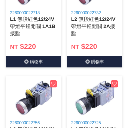
《 9 》 電阻 / 電容 / 電感
GPS/角
萬用測試儀
網路接頭 /
耳機套
來客告知
燈座 / 轉
SVR半固
電晶體-TI
類比開關
測距儀
探針
數字顯示 
微動開關
3.96mm
電纜固定
音源 插頭 /
AC to D
鋰充電電池
烙鐵清潔
刀具/研磨
環氧樹脂(固
平行電源
2260000022718
2260000022732
L1 無段紅色12/24V
L2 無段紅色12/24V
《10》 電晶體 / 二極體 / 震盪器
壓力 / 彎
技能檢定
USB / RJ
電視壁掛架
電捲門遙
LED 控制
線繞電阻(
電晶體-IR
介面驅動/接
照度計 / 
製具固定
斷電延時
溫度開關
7.5 / 5.
護線套(環)
香蕉插頭 /
可調式直
各類電池
烙鐵架/焊
放大鏡/數
金屬亮光膏
耐熱矽膠
帶燈平鈕開關 1A1B
帶燈平鈕開關 2A接
接點
點
《11》 測試IC座 / IC轉接座 / IC燒錄器
溫度 / 溼
其他配件
DVI 相關
喇叭 / 週
有線 / 無
冷光線 / 
排阻
電晶體-IRF
檢相計
銅柱/塑膠
閃爍繼電
線上開關 
5.08mm
隔離柱 / 
S端子/RCA
AVR 交
鈕扣電池 
電木PC板
刻磨機/電
瓦斯罐
同軸電纜
$220
$220
NT
NT
《12》 積體電路IC(特殊或門市無貨可另詢)
氣體感測
STEAM 
VGA 相
耳機收納
霧化器 / 
投射燈 / 
火花消除
電晶體-IRF
轉速計 / 
支架/腳墊
繼電器插座 
磁簧開關
3.0mm Mi
夾線套 / 
喇叭 接線座
UPS 不
一次鋰電
電腦纖維
電動起子
塑鋼土
訊號傳輸
購物⾞
購物⾞
《13》 電子儀表 / 測試棒
生醫模組
RS232 
保鮮膜
感應式照
電解電容
電晶體-BC
示波器 / 
旋鈕
波段開關
EL-1.3
壓條 / 配
IC 腳座
線上濾波器
鉛酸(免加
感光電路
電動起子
其他用途
影音信號
《14》 電子零配件 / 保險絲 / 磁鐵 (強力、磁條)
電壓/霍爾
電腦訊號
生活用品
陶瓷電容
電晶體-BD
其他特殊
微調器、
指撥開關 /
1.58φ 
BNC 插頭 
突波吸收
電池轉換
麵包板 / 
電熱風槍
發燒喇叭
《15》 繼電器 / SSR / 繼電器插座
顯示 / L
D型接頭 連
RO逆滲
麥拉電容
電晶體-BS
蜂鳴器/警
滑動開關
2.0φ 空
F 插頭 / 
避雷管 /
吸煙器/吸
熱熔膠槍 /
麥克風線
《16》 開關 / 無熔絲開關 / 漏電斷路器
蜂鳴 / 音效
SATA 連
鉭質電容
電晶體-MJ
熱電致冷
按式開關
2.8mm 
M(UHF) 
導電銀漆筆
繞線/退線
隔離擴張
《17》 電腦連接器 / 各式連接器
訊號產生
硬碟、顯卡
積層電容
電晶體-MP
MCH高
電源切換
4.2φ 5
N 插頭 / 
瓦斯噴火
各式萬力
電話線材/
2260000022756
2260000022725