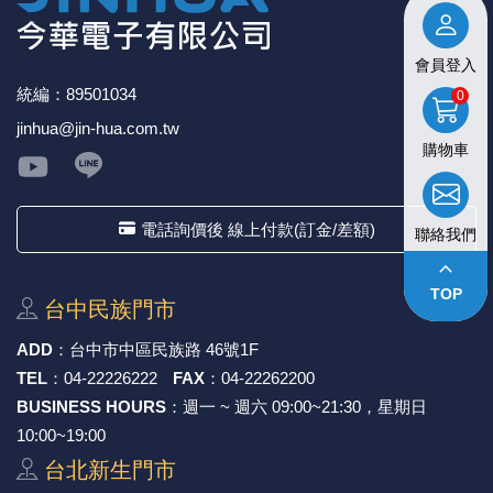
會員登入
統編：89501034
0
jinhua@jin-hua.com.tw
購物車
電話詢價後 線上付款(訂金/差額)
聯絡我們
keyboard_arrow_up
TOP
台中⺠族⾨市
ADD
：
台中市中區⺠族路 46號1F
TEL
：
04-22226222
FAX
：
04-22262200
BUSINESS HOURS
：週一 ~ 週六 09:00~21:30，星期日
10:00~19:00
台北新⽣⾨市