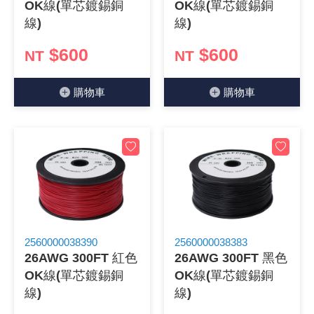
OK線(單芯鍍錫銅
OK線(單芯鍍錫銅
《18》 端子台 / 配線器材類
光耦合/繼
電腦電源
金屬皮膜
電晶體-
絕緣粒/電
斷電保護
6.3φ 2
TNC 插頭 
支架/電路
鎚子/刷子
壓接用排線
線)
線)
$600
$600
NT
NT
《19》 插頭 / 插座
馬達控制模
介面卡 / 
金電容(法
其他規格電
雲母片 / 
動力押扣
安德森接頭
PAL/FM
蝕刻設備
封口機
《20》 變壓器/ 電源轉換 / 電源濾波
雷射模組
鍵盤 / 滑
固態電容
TRIAC 
偏光膜 / 
腳踏開關
連接器端子
SMA 插頭 
電池點焊
手機維修/
購物⾞
購物⾞
《21》 電池 / 電池收納盒 / 充電器
條碼讀取
AC啟動電容
SCR 單
AC無熔絲
壓排IC座
SMB/SSM
PCB 修
《22》 焊接工具 / PCB板
可調電容
光電晶體 
DC12~2
D型連接
MCX 插頭 
ESD防靜
《23》 手工具 / 電動工具
電阻型電
發光二極體 
鑰匙開關
G57連接
CC4/CDM
安全眼鏡/
《24》 各類噴劑 / 固定劑
工型電感
紅外線 發射
鍵盤開關
金手指連
磁棒 / 夾
2560000038390
2560000038383
26AWG 300FT 紅色
26AWG 300FT 黑色
《25》 零件盒 / 萬用盒 / 工具箱
鐵粉芯
七段顯示器 /
滾珠震動
牛角連接
迷你鋸 / 
OK線(單芯鍍錫銅
OK線(單芯鍍錫銅
線)
線)
《26》 錄影監視系統
Bead
二極體
水銀開關
DIN / mi
各式膠帶