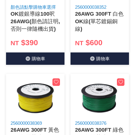
顏色請點擊購物車選擇
2560000038352
《 9 》 電阻 / 電容 / 電感
GPS/角
萬用測試儀
網路接頭 /
耳機套
來客告知
燈座 / 轉
SVR半固
電晶體-TI
類比開關
測距儀
探針
數字顯示 
微動開關
3.96mm
電纜固定
音源 插頭 /
AC to D
鋰充電電池
烙鐵清潔
刀具/研磨
環氧樹脂(固
平行電源
OK鍍銀導線100呎
26AWG 300FT 白色
26AWG(顏色請註明,
OK線(單芯鍍錫銅
《10》 電晶體 / 二極體 / 震盪器
壓力 / 彎
技能檢定
USB / RJ
電視壁掛架
電捲門遙
LED 控制
線繞電阻(
電晶體-IR
介面驅動/接
照度計 / 
製具固定
斷電延時
溫度開關
7.5 / 5.
護線套(環)
香蕉插頭 /
可調式直
各類電池
烙鐵架/焊
放大鏡/數
金屬亮光膏
耐熱矽膠
否則一律隨機出貨)
線)
《11》 測試IC座 / IC轉接座 / IC燒錄器
溫度 / 溼
其他配件
DVI 相關
喇叭 / 週
有線 / 無
冷光線 / 
排阻
電晶體-IRF
檢相計
銅柱/塑膠
閃爍繼電
線上開關 
5.08mm
隔離柱 / 
S端子/RCA
AVR 交
鈕扣電池 
電木PC板
刻磨機/電
瓦斯罐
同軸電纜
$390
$600
NT
NT
《12》 積體電路IC(特殊或門市無貨可另詢)
氣體感測
STEAM 
VGA 相
耳機收納
霧化器 / 
投射燈 / 
火花消除
電晶體-IRF
轉速計 / 
支架/腳墊
繼電器插座 
磁簧開關
3.0mm Mi
夾線套 / 
喇叭 接線座
UPS 不
一次鋰電
電腦纖維
電動起子
塑鋼土
訊號傳輸
購物⾞
購物⾞
《13》 電子儀表 / 測試棒
生醫模組
RS232 
保鮮膜
感應式照
電解電容
電晶體-BC
示波器 / 
旋鈕
波段開關
EL-1.3
壓條 / 配
IC 腳座
線上濾波器
鉛酸(免加
感光電路
電動起子
其他用途
影音信號
《14》 電子零配件 / 保險絲 / 磁鐵 (強力、磁條)
電壓/霍爾
電腦訊號
生活用品
陶瓷電容
電晶體-BD
其他特殊
微調器、
指撥開關 /
1.58φ 
BNC 插頭 
突波吸收
電池轉換
麵包板 / 
電熱風槍
發燒喇叭
《15》 繼電器 / SSR / 繼電器插座
顯示 / L
D型接頭 連
RO逆滲
麥拉電容
電晶體-BS
蜂鳴器/警
滑動開關
2.0φ 空
F 插頭 / 
避雷管 /
吸煙器/吸
熱熔膠槍 /
麥克風線
《16》 開關 / 無熔絲開關 / 漏電斷路器
蜂鳴 / 音效
SATA 連
鉭質電容
電晶體-MJ
熱電致冷
按式開關
2.8mm 
M(UHF) 
導電銀漆筆
繞線/退線
隔離擴張
2560000038369
2560000038376
《17》 電腦連接器 / 各式連接器
訊號產生
硬碟、顯卡
積層電容
電晶體-MP
MCH高
電源切換
4.2φ 5
N 插頭 / 
瓦斯噴火
各式萬力
電話線材/
26AWG 300FT 黃色
26AWG 300FT 綠色