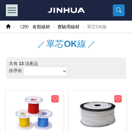
產品目錄
《2
《 
《
《 1 》 Arduino /樹莓派 /其他開發板
樹莓派、專屬配
馬達/齒輪
手機 / 平
風扇 / 
數位光纖
HDMI 傳
車用DC t
DC5V US
SMD 電阻 
電晶體-2S
燒錄器系
放大器IC
錶頭
各式保險絲
SSR 固
工業開關
2P端子線
端子台 / 
世界各國
工業用電
電池盒
烙鐵
各式鉗子
接點清潔
塑膠透明
彩色攝影機
電話插頭 /
2孔電源
2P AC電
訂制品
《29》 各類線材
實驗用線材
單芯OK線
《 2 》 實習套件 / 馬達 / 太陽能
Arduino
智能車/機
記憶卡 / 
風扇網
光纖接頭
HDMI / 
汽車電子
DC12V/2
電阻板 / 
電晶體-2S
IC轉接座
微控制IC
錶頭分流
磁鐵(強力、
小型PCB
近接開關/
1.0mm 
配線快速
AC 插頭 /
LED電源
電池收納
烙鐵頭/復
剝線/壓接
除塵清潔
塑膠萬用
DVR數位
電信測試
3孔電源
3P AC電
福利品
單芯OK線
《 3 》 手機 / 電腦 / 多媒體週邊
主板擴充/
電源升降
Display
風扇 調速
光纖工具
HDMI 中
大同電鍋
聖誕燈 / 
臥式碳膜
電晶體-2S
轉接板
記憶IC
各類儀錶
手機維修
汽車繼電
行程開關/
1.25mm
紮線帶 / 
開關 / 門鈴
家用USB
碳鋅電池
烙鐵週邊
剝皮工具
層膜保護劑
鋁質防水
探測器/內
電話相關
2孔電源
DC電源線
出清品
共有
13
項產品
《 4 》 散熱風扇 / 散熱片(膏) / 水冷散熱器
藍芽 / WI
太陽能 /
USB 測試
散熱片
影像擷取
調光器 /
COB燈
臥式水泥
電晶體-2S
DIP IC測
邏輯IC
指針三用
歐洲夾 / 
功率繼電
洛克開關
1.27mm
熱縮套管 
DC 插頭 /
AC to A
鹼性電池
焊錫絲/錫
各式鑷子
除銹潤滑
工具包
彩色液晶
電話用線
3孔電源
實驗用線
排序依
《 5 》 光纖網路線 / 相關工具配件
開關 / 鍵
自動化控
藍芽傳輸器
導熱貼片(
影音(光纖)
家用溫濕
植物燈
光敏電阻
電晶體-2S
訊號轉換
數字電錶 
電瓶夾/工
Omron
按鈕開關
1.5mm 
接線頭 / 
EC-5/S
AC to 
電池測試
拆焊工具
螺絲起子 /
潤滑劑
工具包+
監視系統
家用對講
中繼延長
漆包線
《 6 》 影音線 / HDMI / 耳機線 / 廣播器材
麥克風/語
聲音擴大
網路攝影
散熱膏
CATV有
定時器 / 
DC12 車
熱敏電阻
電晶體-2S
數據&通
Clamp 鉤
測試鉤
大功率繼
搖頭開關
2.0mm 
壓著端子
金屬接頭
AC to 
Ni-MH 
IC 夾 / I
各式板手
螺絲固定劑
鋁質手提
監視器用線
無線對講
動力延長
PVC電纜
《 7 》 家用 /車用電子產品、生活用品、RO配件
光電/紅外
各類 套件 
USB 週
水冷散熱
影像 / US
電視 / 
指示燈
鉑電阻測
電晶體-2N
功率偵測
溫度計 / 
測試PIN/短
磁簧繼電
輕觸開關
2.5mm 
配線標誌 
防水 / 
AC工業
無線電話
錫爐/錫爐
各式尺規 
瞬間膠/黏
塑膠手提
RG58A/
漏電保護插
電工法規
《 8 》 LED / 燈泡 / 照明設備
循跡 / 測
時鐘機芯 
網路週邊(
麥克風 /
無線電源
各式燈泡 / 
VR可變電
電晶體-C
光耦合器
低阻計 / 
焊片/焊針
通電延時
金屬開關
2.54mm
固定座 / 
軍規接頭
傳統低壓
Ni-CD 
助焊用品
調整棒
除膠劑
金屬機箱
電鍋線
PVC控制