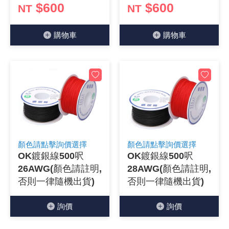
$600
$600
NT
NT
《27》 電話用品 / 接頭 / 對講機
穩壓(稽納
吊扇開關
USB 連接
溶劑瓶
購物⾞
購物⾞
《28》 電源延長線 / 分接插座
瞬間電壓
電話琴鍵
USB連接
引線器 / 
《29》 各類線材
橋式整流
復位開關
HDMI 連
數字磅秤 
《30》 訂制品 / 福利品 / 出清品
石英振盪
滑鼠滾輪
SIM / SD
超音波清
陶瓷諧振
SATA / I
手沖床機
陶瓷濾波器 
FPC 軟
顏色請點擊詢價選擇
顏色請點擊詢價選擇
OK鍍銀線500呎
OK鍍銀線500呎
26AWG(顏色請註明,
28AWG(顏色請註明,
否則一律隨機出貨)
否則一律隨機出貨)
詢價
詢價