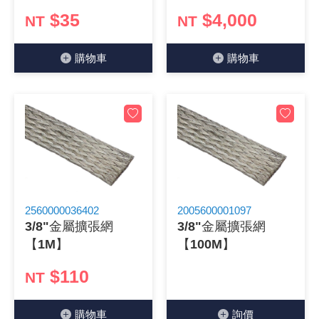
$35
$4,000
NT
NT
《18》 端子台 / 配線器材類
光耦合/繼
電腦電源
金屬皮膜
電晶體-
絕緣粒/電
斷電保護
6.3φ 2
TNC 插頭 
支架/電路
鎚子/刷子
壓接用排線
《19》 插頭 / 插座
馬達控制模
介面卡 / 
金電容(法
其他規格電
雲母片 / 
動力押扣
安德森接頭
PAL/FM
蝕刻設備
封口機
購物⾞
購物⾞
《20》 變壓器/ 電源轉換 / 電源濾波
雷射模組
鍵盤 / 滑
固態電容
TRIAC 
偏光膜 / 
腳踏開關
連接器端子
SMA 插頭 
電池點焊
手機維修/
《21》 電池 / 電池收納盒 / 充電器
條碼讀取
AC啟動電容
SCR 單
AC無熔絲
壓排IC座
SMB/SSM
PCB 修
《22》 焊接工具 / PCB板
可調電容
光電晶體 
DC12~2
D型連接
MCX 插頭 
ESD防靜
《23》 手工具 / 電動工具
電阻型電
發光二極體 
鑰匙開關
G57連接
CC4/CDM
安全眼鏡/
2560000036402
2005600001097
3/8"金屬擴張網
3/8"金屬擴張網
《24》 各類噴劑 / 固定劑
工型電感
紅外線 發射
鍵盤開關
金手指連
磁棒 / 夾
【1M】
【100M】
《25》 零件盒 / 萬用盒 / 工具箱
鐵粉芯
七段顯示器 /
滾珠震動
牛角連接
迷你鋸 / 
$110
NT
《26》 錄影監視系統
Bead
二極體
水銀開關
DIN / mi
各式膠帶
購物⾞
詢價