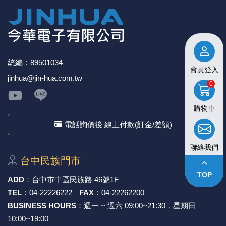
統編：89501034
會員登入
jinhua@jin-hua.com.tw
0
購物車
電話詢價後 線上付款(訂金/差額)
聯絡我們
台中⺠族⾨市
keyboard_arrow_up
TOP
ADD
：
台中市中區⺠族路 46號1F
TEL
：
04-22226222
FAX
：
04-22262200
BUSINESS HOURS
：週一 ~ 週六 09:00~21:30，星期日
10:00~19:00