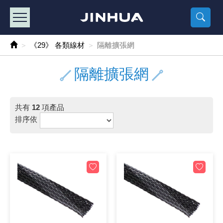
產品目錄
《2
《 
《
《 1 》 Arduino /樹莓派 /其他開發板
樹莓派、專屬配
馬達/齒輪
手機 / 平
風扇 / 
數位光纖
HDMI 傳
車用DC t
DC5V US
SMD 電阻 
電晶體-2S
燒錄器系
放大器IC
錶頭
各式保險絲
SSR 固
工業開關
2P端子線
端子台 / 
世界各國
工業用電
電池盒
烙鐵
各式鉗子
接點清潔
塑膠透明
彩色攝影機
電話插頭 /
2孔電源
2P AC電
訂制品
《29》 各類線材
隔離擴張網
《 2 》 實習套件 / 馬達 / 太陽能
Arduino
智能車/機
記憶卡 / 
風扇網
光纖接頭
HDMI / 
汽車電子
DC12V/2
電阻板 / 
電晶體-2S
IC轉接座
微控制IC
錶頭分流
磁鐵(強力、
小型PCB
近接開關/
1.0mm 
配線快速
AC 插頭 /
LED電源
電池收納
烙鐵頭/復
剝線/壓接
除塵清潔
塑膠萬用
DVR數位
電信測試
3孔電源
3P AC電
福利品
隔離擴張網
《 3 》 手機 / 電腦 / 多媒體週邊
主板擴充/
電源升降
Display
風扇 調速
光纖工具
HDMI 中
大同電鍋
聖誕燈 / 
臥式碳膜
電晶體-2S
轉接板
記憶IC
各類儀錶
手機維修
汽車繼電
行程開關/
1.25mm
紮線帶 / 
開關 / 門鈴
家用USB
碳鋅電池
烙鐵週邊
剝皮工具
層膜保護劑
鋁質防水
探測器/內
電話相關
2孔電源
DC電源線
出清品
共有
12
項產品
《 4 》 散熱風扇 / 散熱片(膏) / 水冷散熱器
藍芽 / WI
太陽能 /
USB 測試
散熱片
影像擷取
調光器 /
COB燈
臥式水泥
電晶體-2S
DIP IC測
邏輯IC
指針三用
歐洲夾 / 
功率繼電
洛克開關
1.27mm
熱縮套管 
DC 插頭 /
AC to A
鹼性電池
焊錫絲/錫
各式鑷子
除銹潤滑
工具包
彩色液晶
電話用線
3孔電源
實驗用線
排序依
《 5 》 光纖網路線 / 相關工具配件
開關 / 鍵
自動化控
藍芽傳輸器
導熱貼片(
影音(光纖)
家用溫濕
植物燈
光敏電阻
電晶體-2S
訊號轉換
數字電錶 
電瓶夾/工
Omron
按鈕開關
1.5mm 
接線頭 / 
EC-5/S
AC to 
電池測試
拆焊工具
螺絲起子 /
潤滑劑
工具包+
監視系統
家用對講
中繼延長
漆包線
《 6 》 影音線 / HDMI / 耳機線 / 廣播器材
麥克風/語
聲音擴大
網路攝影
散熱膏
CATV有
定時器 / 
DC12 車
熱敏電阻
電晶體-2S
數據&通
Clamp 鉤
測試鉤
大功率繼
搖頭開關
2.0mm 
壓著端子
金屬接頭
AC to 
Ni-MH 
IC 夾 / I
各式板手
螺絲固定劑
鋁質手提
監視器用線
無線對講
動力延長
PVC電纜
《 7 》 家用 /車用電子產品、生活用品、RO配件
光電/紅外
各類 套件 
USB 週
水冷散熱
影像 / US
電視 / 
指示燈
鉑電阻測
電晶體-2N
功率偵測
溫度計 / 
測試PIN/短
磁簧繼電
輕觸開關
2.5mm 
配線標誌 
防水 / 
AC工業
無線電話
錫爐/錫爐
各式尺規 
瞬間膠/黏
塑膠手提
RG58A/
漏電保護插
電工法規
《 8 》 LED / 燈泡 / 照明設備
循跡 / 測
時鐘機芯 
網路週邊(
麥克風 /
無線電源
各式燈泡 / 
VR可變電
電晶體-C
光耦合器
低阻計 / 
焊片/焊針
通電延時
金屬開關
2.54mm
固定座 / 
軍規接頭
傳統低壓
Ni-CD 
助焊用品
調整棒
除膠劑
金屬機箱
電鍋線
PVC控制