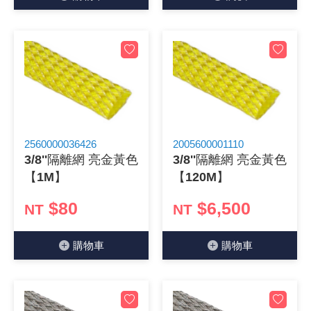
《27》 電話用品 / 接頭 / 對講機
穩壓(稽納
吊扇開關
USB 連接
溶劑瓶
《28》 電源延長線 / 分接插座
瞬間電壓
電話琴鍵
USB連接
引線器 / 
《29》 各類線材
橋式整流
復位開關
HDMI 連
數字磅秤 
《30》 訂制品 / 福利品 / 出清品
石英振盪
滑鼠滾輪
SIM / SD
超音波清
2560000036426
2005600001110
3/8''隔離網 亮金黃色
3/8''隔離網 亮金黃色
陶瓷諧振
SATA / I
手沖床機
【1M】
【120M】
陶瓷濾波器 
FPC 軟
$80
$6,500
NT
NT
購物⾞
購物⾞