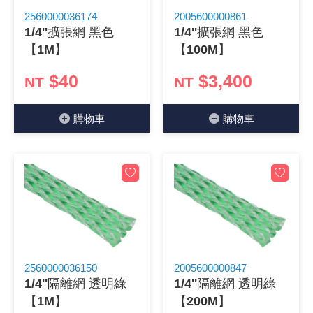
2560000036174
2005600000861
《 9 》 電阻 / 電容 / 電感
GPS/角
萬用測試儀
網路接頭 /
耳機套
來客告知
燈座 / 轉
SVR半固
電晶體-TI
類比開關
測距儀
探針
數字顯示 
微動開關
3.96mm
電纜固定
音源 插頭 /
AC to D
鋰充電電池
烙鐵清潔
刀具/研磨
環氧樹脂(固
平行電源
1/4''擴張網 黑色
1/4''擴張網 黑色
【1M】
【100M】
《10》 電晶體 / 二極體 / 震盪器
壓力 / 彎
技能檢定
USB / RJ
電視壁掛架
電捲門遙
LED 控制
線繞電阻(
電晶體-IR
介面驅動/接
照度計 / 
製具固定
斷電延時
溫度開關
7.5 / 5.
護線套(環)
香蕉插頭 /
可調式直
各類電池
烙鐵架/焊
放大鏡/數
金屬亮光膏
耐熱矽膠
$40
$3,400
NT
NT
《11》 測試IC座 / IC轉接座 / IC燒錄器
溫度 / 溼
其他配件
DVI 相關
喇叭 / 週
有線 / 無
冷光線 / 
排阻
電晶體-IRF
檢相計
銅柱/塑膠
閃爍繼電
線上開關 
5.08mm
隔離柱 / 
S端子/RCA
AVR 交
鈕扣電池 
電木PC板
刻磨機/電
瓦斯罐
同軸電纜
購物⾞
購物⾞
《12》 積體電路IC(特殊或門市無貨可另詢)
氣體感測
STEAM 
VGA 相
耳機收納
霧化器 / 
投射燈 / 
火花消除
電晶體-IRF
轉速計 / 
支架/腳墊
繼電器插座 
磁簧開關
3.0mm Mi
夾線套 / 
喇叭 接線座
UPS 不
一次鋰電
電腦纖維
電動起子
塑鋼土
訊號傳輸
《13》 電子儀表 / 測試棒
生醫模組
RS232 
保鮮膜
感應式照
電解電容
電晶體-BC
示波器 / 
旋鈕
波段開關
EL-1.3
壓條 / 配
IC 腳座
線上濾波器
鉛酸(免加
感光電路
電動起子
其他用途
影音信號
《14》 電子零配件 / 保險絲 / 磁鐵 (強力、磁條)
電壓/霍爾
電腦訊號
生活用品
陶瓷電容
電晶體-BD
其他特殊
微調器、
指撥開關 /
1.58φ 
BNC 插頭 
突波吸收
電池轉換
麵包板 / 
電熱風槍
發燒喇叭
《15》 繼電器 / SSR / 繼電器插座
顯示 / L
D型接頭 連
RO逆滲
麥拉電容
電晶體-BS
蜂鳴器/警
滑動開關
2.0φ 空
F 插頭 / 
避雷管 /
吸煙器/吸
熱熔膠槍 /
麥克風線
《16》 開關 / 無熔絲開關 / 漏電斷路器
蜂鳴 / 音效
SATA 連
鉭質電容
電晶體-MJ
熱電致冷
按式開關
2.8mm 
M(UHF) 
導電銀漆筆
繞線/退線
隔離擴張
2560000036150
2005600000847
1/4''隔離網 透明綠
1/4''隔離網 透明綠
《17》 電腦連接器 / 各式連接器
訊號產生
硬碟、顯卡
積層電容
電晶體-MP
MCH高
電源切換
4.2φ 5
N 插頭 / 
瓦斯噴火
各式萬力
電話線材/
【1M】
【200M】