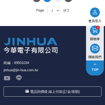
Page
of 2
會員登入
0
購物車
聯絡我們
統編：89501034
keyboard_arrow_up
TOP
jinhua@jin-hua.com.tw
電話詢價後 線上付款(訂金/差額)