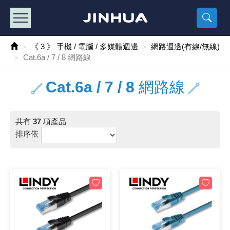
產品目錄
《2
《 
《
《 1 》 Arduino /樹莓派 /其他開發板
樹莓派、專屬配
馬達/齒輪
手機 / 平
風扇 / 
數位光纖
HDMI 傳
車用DC t
DC5V US
SMD 電阻 
電晶體-2S
燒錄器系
放大器IC
錶頭
各式保險絲
SSR 固
工業開關
2P端子線
端子台 / 
世界各國
工業用電
電池盒
烙鐵
各式鉗子
接點清潔
塑膠透明
彩色攝影機
電話插頭 /
2孔電源
2P AC電
訂制品
《 3 》 手機 / 電腦 / 多媒體週邊
網路週邊(有線/無線)
Cat.6a / 7 / 8 網路線
《 2 》 實習套件 / 馬達 / 太陽能
Arduino
智能車/機
記憶卡 / 
風扇網
光纖接頭
HDMI / 
汽車電子
DC12V/2
電阻板 / 
電晶體-2S
IC轉接座
微控制IC
錶頭分流
磁鐵(強力、
小型PCB
近接開關/
1.0mm 
配線快速
AC 插頭 /
LED電源
電池收納
烙鐵頭/復
剝線/壓接
除塵清潔
塑膠萬用
DVR數位
電信測試
3孔電源
3P AC電
福利品
Cat.6a / 7 / 8 網路線
《 3 》 手機 / 電腦 / 多媒體週邊
主板擴充/
電源升降
Display
風扇 調速
光纖工具
HDMI 中
大同電鍋
聖誕燈 / 
臥式碳膜
電晶體-2S
轉接板
記憶IC
各類儀錶
手機維修
汽車繼電
行程開關/
1.25mm
紮線帶 / 
開關 / 門鈴
家用USB
碳鋅電池
烙鐵週邊
剝皮工具
層膜保護劑
鋁質防水
探測器/內
電話相關
2孔電源
DC電源線
出清品
《 4 》 散熱風扇 / 散熱片(膏) / 水冷散熱器
藍芽 / WI
太陽能 /
USB 測試
散熱片
影像擷取
調光器 /
COB燈
臥式水泥
電晶體-2S
DIP IC測
邏輯IC
指針三用
歐洲夾 / 
功率繼電
洛克開關
1.27mm
熱縮套管 
DC 插頭 /
AC to A
鹼性電池
焊錫絲/錫
各式鑷子
除銹潤滑
工具包
彩色液晶
電話用線
3孔電源
實驗用線
共有
37
項產品
排序依
《 5 》 光纖網路線 / 相關工具配件
開關 / 鍵
自動化控
藍芽傳輸器
導熱貼片(
影音(光纖)
家用溫濕
植物燈
光敏電阻
電晶體-2S
訊號轉換
數字電錶 
電瓶夾/工
Omron
按鈕開關
1.5mm 
接線頭 / 
EC-5/S
AC to 
電池測試
拆焊工具
螺絲起子 /
潤滑劑
工具包+
監視系統
家用對講
中繼延長
漆包線
《 6 》 影音線 / HDMI / 耳機線 / 廣播器材
麥克風/語
聲音擴大
網路攝影
散熱膏
CATV有
定時器 / 
DC12 車
熱敏電阻
電晶體-2S
數據&通
Clamp 鉤
測試鉤
大功率繼
搖頭開關
2.0mm 
壓著端子
金屬接頭
AC to 
Ni-MH 
IC 夾 / I
各式板手
螺絲固定劑
鋁質手提
監視器用線
無線對講
動力延長
PVC電纜
《 7 》 家用 /車用電子產品、生活用品、RO配件
光電/紅外
各類 套件 
USB 週
水冷散熱
影像 / US
電視 / 
指示燈
鉑電阻測
電晶體-2N
功率偵測
溫度計 / 
測試PIN/短
磁簧繼電
輕觸開關
2.5mm 
配線標誌 
防水 / 
AC工業
無線電話
錫爐/錫爐
各式尺規 
瞬間膠/黏
塑膠手提
RG58A/
漏電保護插
電工法規
《 8 》 LED / 燈泡 / 照明設備
循跡 / 測
時鐘機芯 
網路週邊(
麥克風 /
無線電源
各式燈泡 / 
VR可變電
電晶體-C
光耦合器
低阻計 / 
焊片/焊針
通電延時
金屬開關
2.54mm
固定座 / 
軍規接頭
傳統低壓
Ni-CD 
助焊用品
調整棒
除膠劑
金屬機箱
電鍋線
PVC控制