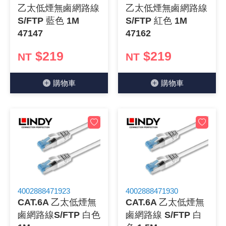
乙太低煙無鹵網路線
乙太低煙無鹵網路線
《27》 電話用品 / 接頭 / 對講機
穩壓(稽納
吊扇開關
USB 連接
溶劑瓶
S/FTP 藍色 1M
S/FTP 紅色 1M
47147
47162
《28》 電源延長線 / 分接插座
瞬間電壓
電話琴鍵
USB連接
引線器 / 
$219
$219
NT
NT
《29》 各類線材
橋式整流
復位開關
HDMI 連
數字磅秤 
購物⾞
購物⾞
《30》 訂制品 / 福利品 / 出清品
石英振盪
滑鼠滾輪
SIM / SD
超音波清
陶瓷諧振
SATA / I
手沖床機
陶瓷濾波器 
FPC 軟
4002888471923
4002888471930
CAT.6A 乙太低煙無
CAT.6A 乙太低煙無
鹵網路線S/FTP 白色
鹵網路線 S/FTP 白