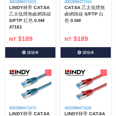
4002888471619
4002888471916
LINDY林帝 CAT.6A
CAT.6A 乙太低煙無
《18》 端子台 / 配線器材類
光耦合/繼
電腦電源
金屬皮膜
電晶體-
絕緣粒/電
斷電保護
6.3φ 2
TNC 插頭 
支架/電路
鎚子/刷子
壓接用排線
乙太低煙無鹵網路線
鹵網路線 S/FTP 白
S/FTP 紅色 0.5M
色 0.5M
《19》 插頭 / 插座
馬達控制模
介面卡 / 
金電容(法
其他規格電
雲母片 / 
動力押扣
安德森接頭
PAL/FM
蝕刻設備
封口機
47161
《20》 變壓器/ 電源轉換 / 電源濾波
雷射模組
鍵盤 / 滑
固態電容
TRIAC 
偏光膜 / 
腳踏開關
連接器端子
SMA 插頭 
電池點焊
手機維修/
$189
$189
NT
NT
《21》 電池 / 電池收納盒 / 充電器
條碼讀取
AC啟動電容
SCR 單
AC無熔絲
壓排IC座
SMB/SSM
PCB 修
購物⾞
購物⾞
《22》 焊接工具 / PCB板
可調電容
光電晶體 
DC12~2
D型連接
MCX 插頭 
ESD防靜
《23》 手工具 / 電動工具
電阻型電
發光二極體 
鑰匙開關
G57連接
CC4/CDM
安全眼鏡/
《24》 各類噴劑 / 固定劑
工型電感
紅外線 發射
鍵盤開關
金手指連
磁棒 / 夾
《25》 零件盒 / 萬用盒 / 工具箱
鐵粉芯
七段顯示器 /
滾珠震動
牛角連接
迷你鋸 / 
4002888471473
4002888471626
《26》 錄影監視系統
Bead
二極體
水銀開關
DIN / mi
各式膠帶
LINDY林帝 CAT.6A
LINDY林帝 CAT.6A