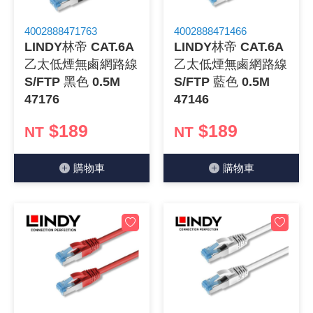
《 9 》 電阻 / 電容 / 電感
GPS/角
萬用測試儀
網路接頭 /
耳機套
來客告知
燈座 / 轉
SVR半固
電晶體-TI
類比開關
測距儀
探針
數字顯示 
微動開關
3.96mm
電纜固定
音源 插頭 /
AC to D
鋰充電電池
烙鐵清潔
刀具/研磨
環氧樹脂(固
平行電源
4002888471763
4002888471466
LINDY林帝 CAT.6A
LINDY林帝 CAT.6A
《10》 電晶體 / 二極體 / 震盪器
壓力 / 彎
技能檢定
USB / RJ
電視壁掛架
電捲門遙
LED 控制
線繞電阻(
電晶體-IR
介面驅動/接
照度計 / 
製具固定
斷電延時
溫度開關
7.5 / 5.
護線套(環)
香蕉插頭 /
可調式直
各類電池
烙鐵架/焊
放大鏡/數
金屬亮光膏
耐熱矽膠
乙太低煙無鹵網路線
乙太低煙無鹵網路線
S/FTP 黑色 0.5M
S/FTP 藍色 0.5M
《11》 測試IC座 / IC轉接座 / IC燒錄器
溫度 / 溼
其他配件
DVI 相關
喇叭 / 週
有線 / 無
冷光線 / 
排阻
電晶體-IRF
檢相計
銅柱/塑膠
閃爍繼電
線上開關 
5.08mm
隔離柱 / 
S端子/RCA
AVR 交
鈕扣電池 
電木PC板
刻磨機/電
瓦斯罐
同軸電纜
47176
47146
《12》 積體電路IC(特殊或門市無貨可另詢)
氣體感測
STEAM 
VGA 相
耳機收納
霧化器 / 
投射燈 / 
火花消除
電晶體-IRF
轉速計 / 
支架/腳墊
繼電器插座 
磁簧開關
3.0mm Mi
夾線套 / 
喇叭 接線座
UPS 不
一次鋰電
電腦纖維
電動起子
塑鋼土
訊號傳輸
$189
$189
NT
NT
《13》 電子儀表 / 測試棒
生醫模組
RS232 
保鮮膜
感應式照
電解電容
電晶體-BC
示波器 / 
旋鈕
波段開關
EL-1.3
壓條 / 配
IC 腳座
線上濾波器
鉛酸(免加
感光電路
電動起子
其他用途
影音信號
購物⾞
購物⾞
《14》 電子零配件 / 保險絲 / 磁鐵 (強力、磁條)
電壓/霍爾
電腦訊號
生活用品
陶瓷電容
電晶體-BD
其他特殊
微調器、
指撥開關 /
1.58φ 
BNC 插頭 
突波吸收
電池轉換
麵包板 / 
電熱風槍
發燒喇叭
《15》 繼電器 / SSR / 繼電器插座
顯示 / L
D型接頭 連
RO逆滲
麥拉電容
電晶體-BS
蜂鳴器/警
滑動開關
2.0φ 空
F 插頭 / 
避雷管 /
吸煙器/吸
熱熔膠槍 /
麥克風線
《16》 開關 / 無熔絲開關 / 漏電斷路器
蜂鳴 / 音效
SATA 連
鉭質電容
電晶體-MJ
熱電致冷
按式開關
2.8mm 
M(UHF) 
導電銀漆筆
繞線/退線
隔離擴張
《17》 電腦連接器 / 各式連接器
訊號產生
硬碟、顯卡
積層電容
電晶體-MP
MCH高
電源切換
4.2φ 5
N 插頭 / 
瓦斯噴火
各式萬力
電話線材/