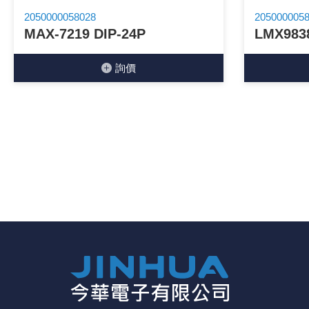
2050000058028
205000005
《27》 電話用品 / 接頭 / 對講機
MAX-7219 DIP-24P
LMX983
《28》 電源延長線 / 分接插座
詢價
《29》 各類線材
《30》 訂制品 / 福利品 / 出清品