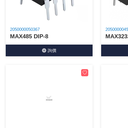
《18》 端子台 / 配線器材類
《19》 插頭 / 插座
2050000050367
205000004
MAX485 DIP-8
MAX323
《20》 變壓器/ 電源轉換 / 電源濾波
詢價
《21》 電池 / 電池收納盒 / 充電器
《22》 焊接工具 / PCB板
《23》 手工具 / 電動工具
《24》 各類噴劑 / 固定劑
《25》 零件盒 / 萬用盒 / 工具箱
《26》 錄影監視系統