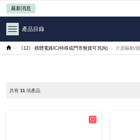
產品目錄
最新消息
《 1 》 Arduino /樹莓派 /其他開發板
產品目錄
《 2 》 實習套件 / 馬達 / 太陽能
《12》 積體電路IC(特殊或門市無貨可另詢)
介面驅動/接
《 3 》 手機 / 電腦 / 多媒體週邊
《 4 》 散熱風扇 / 散熱片(膏) / 水冷散熱器
《 5 》 光纖網路線 / 相關工具配件
共有
11
項產品
《 6 》 影音線 / HDMI / 耳機線 / 廣播器材
《 7 》 家用 /車用電子產品、生活用品、RO配件
《 8 》 LED / 燈泡 / 照明設備