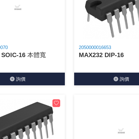
GPS/角度/速度/高度模組
萬用測試儀 / 示波器
網路接頭 / 面板 / 護套
耳機套
來客告知器/警報器相關商品
燈座 / 轉換座
SVR半固定可調電阻
電晶體-TIP 系列
類比開關&多工選擇積體電路
測距儀
探針
數字顯示 循環/延時繼電器
微動開關
3.96mm 連接器
電纜固定頭
音源 插頭 / 插座 / 轉接頭 / 面板
AC to DC 變壓器 / 配件
鋰充電電池 / 模組
烙鐵清潔用品
刀具/研磨工具
環氧樹脂(固化劑) / UV固化劑
平行電源線
壓力 / 彎曲模組
技能檢定套件
USB / RJ45 / RS232 切換器
電視壁掛架 / 喇叭架
電捲門遙控器
LED 控制器 / 調光器
線繞電阻(瓷管電阻)(可訂製)
電晶體-IRF 系列
介面驅動/接收 IC
照度計 / 噪音計
製具固定扣
斷電延時繼電器
溫度開關
7.5 / 5.0mm 連接器
護線套(環) / 扣式塞頭 / 電源線扣
香蕉插頭 / 插座 / 博士端子
可調式直流電源供應器
各類電池充電器
烙鐵架/焊錫架
放大鏡/數位顯微鏡
金屬亮光膏/劑
耐熱矽膠電線
溫度 / 溼度 / 液體模組
其他配件
DVI 相關商品
喇叭 / 週邊商品
有線 / 無線門鈴
冷光線 / 驅動器
排阻
電晶體-IRFD/IRFR/IRFS
檢相計
銅柱/塑膠柱/螺絲/墊片/O型圈
閃爍繼電器
線上開關 / 排風扇開關
5.08mm 大4P連接器
隔離柱 / 鉚釘
S端子/RCA 插頭 / 插座 / 轉接頭
AVR 交流穩壓器
鈕扣電池 / 助聽器電池
電木PC板
刻磨機/電鑽/鑽頭
瓦斯罐
同軸電纜線
9070
2050000016653
 SOIC-16 本體寬
MAX232 DIP-16
氣體感測模組
STEAM 科學實驗
VGA 相關商品
耳機收納
霧化器 / 霧化片
投射燈 / 工作燈 / 軌道燈
火花消除器
電晶體-IRFP/IRFU/IRFZ
轉速計 / 風速計
支架/腳墊
繼電器插座 / 配件 / 工具
磁簧開關
3.0mm Mini Fit連接器
夾線套 / 扭線環
喇叭 接線座 / 戰車座
UPS 不斷電系統
一次鋰電池
電腦纖維萬用板
電動起子
塑鋼土
訊號傳輸電纜線
生醫模組
RS232 相關商品
保鮮膜
感應式照明相關商品
電解電容
電晶體-BC/雙極BJT 系列
示波器 / 熱像儀
旋鈕
波段開關
EL-1.3空中接頭連接器
壓條 / 配線槽 / 線槽剪刀
IC 腳座
線上濾波器 / 電源濾波器
鉛酸(免加水)充電電池
感光電路板
電動起子頭
其他用途噴劑
影音信號線
詢價
詢價
電壓/霍爾電流模組
電腦訊號轉換器
生活用品
陶瓷電容
電晶體-BD/BDT/BF 系列
其他特殊儀錶
微調器、刻度盤
指撥開關 / BCD / 編碼器
1.58φ 空中接頭連接器
BNC 插頭 / 插座 / 轉接頭
突波吸收器
電池轉換套筒
麵包板 / 跳線盒 / 供電電源板
電熱風槍
發燒喇叭線
顯示 / LED燈 模組
D型接頭 連接線 / 轉接頭
RO逆滲透週邊配件
麥拉電容
電晶體-BS/BUxx系列
蜂鳴器/警報器
滑動開關
2.0φ 空中接頭連接器
F 插頭 / 插座 / 轉接頭
避雷管 / 陶瓷氣體放電管
吸煙器/吸煙儀
熱熔膠槍 / 膠條
麥克風線
蜂鳴 / 音效 / MP3 模組
SATA 連接線 / 轉接頭
鉭質電容
電晶體-MJ/MJE/MJH 系列
熱電致冷晶片
按式開關
2.8mm 車用連接器
M(UHF) 插頭 / 插座 / 轉接頭
導電銀漆筆/膠/貼片/飛線補點焊片
繞線/退線筆
隔離擴張網
訊號產生模組
硬碟、顯卡支撐架 / 外接盒 / 軟碟機
積層電容
電晶體-MPSA 系列
MCH高溫陶瓷加熱片
電源切換開關
4.2φ 5016空中接頭連接器
N 插頭 / 插座 / 轉接頭
瓦斯噴火槍
各式萬力夾
電話線材/跳線