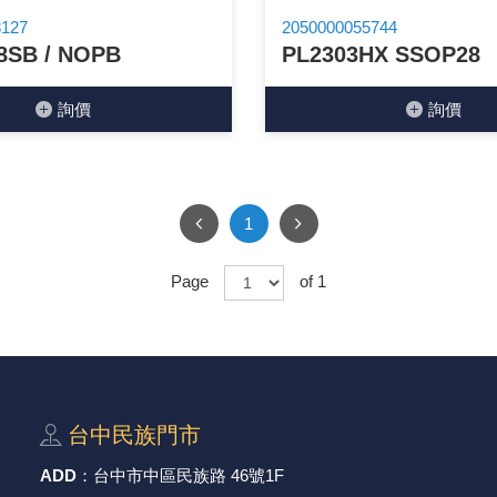
8127
2050000055744
穩壓(稽納)二極體
吊扇開關
USB 連接器
溶劑瓶
8SB / NOPB
PL2303HX SSOP28
瞬間電壓抑制二極管
電話琴鍵式開關/門扣開關
USB連接器帶PC板
引線器 / 穿線器
詢價
詢價
橋式整流器
復位開關
HDMI 連接器
數字磅秤 / 行李秤
石英振盪晶體
滑鼠滾輪編碼開關
SIM / SD / TF卡 連接器
超音波清洗器
1
陶瓷諧振器
SATA / IEEE 1394 連接器
手沖床機台
Page
of 1
陶瓷濾波器 / 鑒頻器 / 陷波器
FPC 軟排線座
台中⺠族⾨市
ADD
：
台中市中區⺠族路 46號1F