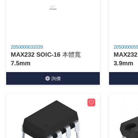
《 9 》 電阻 / 電容 / 電感
《10》 電晶體 / 二極體 / 震盪器
《11》 測試IC座 / IC轉接座 / IC燒錄器
2050000033339
205000005
MAX232 SOIC-16 本體寬
MAX232
《12》 積體電路IC(特殊或門市無貨可另詢)
7.5mm
3.9mm
《13》 電子儀表 / 測試棒
詢價
《14》 電子零配件 / 保險絲 / 磁鐵 (強力、磁條)
《15》 繼電器 / SSR / 繼電器插座
《16》 開關 / 無熔絲開關 / 漏電斷路器
《17》 電腦連接器 / 各式連接器