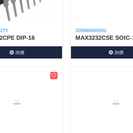
光耦合/繼電器/MOS觸發開關 模組
電腦電源供應器/相關配件
金屬皮膜電容
電晶體-電磁爐晶體系列
絕緣粒/電晶體插座
斷電保護開關
6.3φ 250汽車連接器
TNC 插頭 / 插座 / 轉接頭
支架/電路板夾具/BGA萬用鋼網
鎚子/刷子
壓接用排線 / 軟排線
馬達控制模組(不含馬達)
介面卡 / 擴充卡
金電容(法拉電容)
其他規格電晶體TR
雲母片 / 矽膠片
動力押扣開關
安德森接頭 / 航空連接器
PAL/FME 轉接頭
蝕刻設備
封口機
9279
2050000049262
2CPE DIP-16
MAX3232CSE SOIC-
雷射模組
鍵盤 / 滑鼠 / 電腦週邊
固態電容
TRIAC 雙向閘流體
偏光膜 / 反射片
腳踏開關
連接器端子退PIN器
SMA 插頭 / 插座 / 轉接頭 / 線材
電池點焊配件
手機維修/鐘錶工具
詢價
詢價
條碼讀取機
AC啟動電容 / 運轉電容 / MKP(薄膜)電容
SCR 單向直流閘流體
AC無熔絲開關 / 漏電斷路器 / 電磁接觸器
壓排IC座
SMB/SSMB/SMC 插頭 / 插座 / 轉接頭
PCB 修護工具
可調電容
光電晶體 / 光電開關
DC12~24V 點火過載保護開關
D型連接器
MCX 插頭 / 插座 / 轉接頭
ESD防靜電週邊
電阻型電感
發光二極體 (LED) / 配件
鑰匙開關
G57連接器
CC4/CDMA 插頭 / 插座
安全眼鏡/指套
工型電感
紅外線 發射/接收 LED
鍵盤開關
金手指連接器
磁棒 / 夾棒
鐵粉芯
七段顯示器 / 點矩陣 / LED Bar
滾珠震動開關
牛角連接器
迷你鋸 / 絲鋸架
Bead
二極體
水銀開關
DIN / mini DIN 連接器
各式膠帶