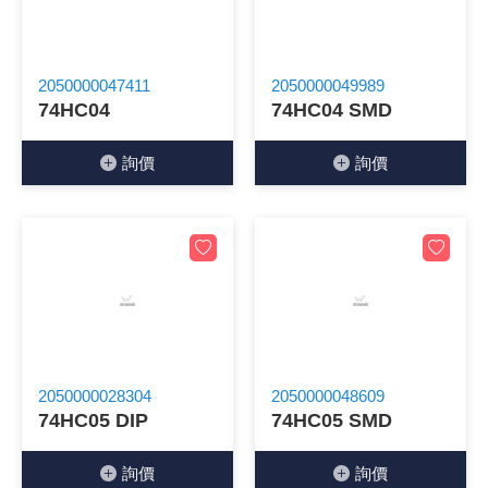
《27》 電話用品 / 接頭 / 對講機
穩壓(稽納
吊扇開關
USB 連接
溶劑瓶
2050000047411
2050000049989
《28》 電源延長線 / 分接插座
瞬間電壓
電話琴鍵
USB連接
引線器 / 
74HC04
74HC04 SMD
《29》 各類線材
橋式整流
復位開關
HDMI 連
數字磅秤 
詢價
詢價
《30》 訂制品 / 福利品 / 出清品
石英振盪
滑鼠滾輪
SIM / SD
超音波清
陶瓷諧振
SATA / I
手沖床機
陶瓷濾波器 
FPC 軟
2050000028304
2050000048609
74HC05 DIP
74HC05 SMD
詢價
詢價