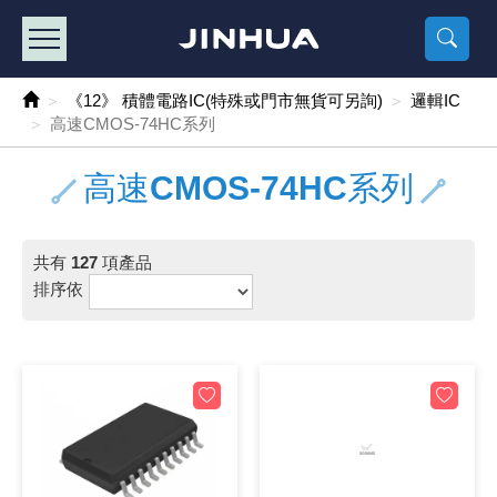
產品目錄
《2
《 
《
《 1 》 Arduino /樹莓派 /其他開發板
樹莓派、專屬配
馬達/齒輪
手機 / 平
風扇 / 
數位光纖
HDMI 傳
車用DC t
DC5V US
SMD 電阻 
電晶體-2S
燒錄器系
放大器IC
錶頭
各式保險絲
SSR 固
工業開關
2P端子線
端子台 / 
世界各國
工業用電
電池盒
烙鐵
各式鉗子
接點清潔
塑膠透明
彩色攝影機
電話插頭 /
2孔電源
2P AC電
訂制品
《12》 積體電路IC(特殊或門市無貨可另詢)
邏輯IC
高速CMOS-74HC系列
《 2 》 實習套件 / 馬達 / 太陽能
Arduino
智能車/機
記憶卡 / 
風扇網
光纖接頭
HDMI / 
汽車電子
DC12V/2
電阻板 / 
電晶體-2S
IC轉接座
微控制IC
錶頭分流
磁鐵(強力、
小型PCB
近接開關/
1.0mm 
配線快速
AC 插頭 /
LED電源
電池收納
烙鐵頭/復
剝線/壓接
除塵清潔
塑膠萬用
DVR數位
電信測試
3孔電源
3P AC電
福利品
高速CMOS-74HC系列
《 3 》 手機 / 電腦 / 多媒體週邊
主板擴充/
電源升降
Display
風扇 調速
光纖工具
HDMI 中
大同電鍋
聖誕燈 / 
臥式碳膜
電晶體-2S
轉接板
記憶IC
各類儀錶
手機維修
汽車繼電
行程開關/
1.25mm
紮線帶 / 
開關 / 門鈴
家用USB
碳鋅電池
烙鐵週邊
剝皮工具
層膜保護劑
鋁質防水
探測器/內
電話相關
2孔電源
DC電源線
出清品
《 4 》 散熱風扇 / 散熱片(膏) / 水冷散熱器
藍芽 / WI
太陽能 /
USB 測試
散熱片
影像擷取
調光器 /
COB燈
臥式水泥
電晶體-2S
DIP IC測
邏輯IC
指針三用
歐洲夾 / 
功率繼電
洛克開關
1.27mm
熱縮套管 
DC 插頭 /
AC to A
鹼性電池
焊錫絲/錫
各式鑷子
除銹潤滑
工具包
彩色液晶
電話用線
3孔電源
實驗用線
共有
127
項產品
排序依
《 5 》 光纖網路線 / 相關工具配件
開關 / 鍵
自動化控
藍芽傳輸器
導熱貼片(
影音(光纖)
家用溫濕
植物燈
光敏電阻
電晶體-2S
訊號轉換
數字電錶 
電瓶夾/工
Omron
按鈕開關
1.5mm 
接線頭 / 
EC-5/S
AC to 
電池測試
拆焊工具
螺絲起子 /
潤滑劑
工具包+
監視系統
家用對講
中繼延長
漆包線
《 6 》 影音線 / HDMI / 耳機線 / 廣播器材
麥克風/語
聲音擴大
網路攝影
散熱膏
CATV有
定時器 / 
DC12 車
熱敏電阻
電晶體-2S
數據&通
Clamp 鉤
測試鉤
大功率繼
搖頭開關
2.0mm 
壓著端子
金屬接頭
AC to 
Ni-MH 
IC 夾 / I
各式板手
螺絲固定劑
鋁質手提
監視器用線
無線對講
動力延長
PVC電纜
《 7 》 家用 /車用電子產品、生活用品、RO配件
光電/紅外
各類 套件 
USB 週
水冷散熱
影像 / US
電視 / 
指示燈
鉑電阻測
電晶體-2N
功率偵測
溫度計 / 
測試PIN/短
磁簧繼電
輕觸開關
2.5mm 
配線標誌 
防水 / 
AC工業
無線電話
錫爐/錫爐
各式尺規 
瞬間膠/黏
塑膠手提
RG58A/
漏電保護插
電工法規
《 8 》 LED / 燈泡 / 照明設備
循跡 / 測
時鐘機芯 
網路週邊(
麥克風 /
無線電源
各式燈泡 / 
VR可變電
電晶體-C
光耦合器
低阻計 / 
焊片/焊針
通電延時
金屬開關
2.54mm
固定座 / 
軍規接頭
傳統低壓
Ni-CD 
助焊用品
調整棒
除膠劑
金屬機箱
電鍋線
PVC控制