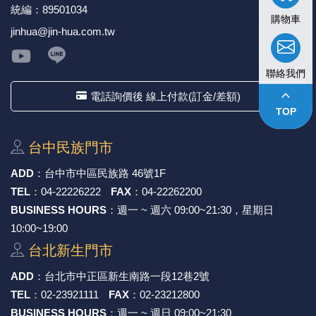
統編：89501034
購物車
jinhua@jin-hua.com.tw
聯絡我們
keyboard_arrow_up
電話詢價後 線上付款(訂金/差額)
TOP
台中⺠族⾨市
ADD
：
台中市中區⺠族路 46號1F
TEL
：
04-22226222
FAX
：
04-22262200
BUSINESS HOURS
：週一 ~ 週六 09:00~21:30，星期日
10:00~19:00
台北新⽣⾨市
ADD
：
台北市中正區新⽣南路⼀段12巷2號
TEL
：
02-23921111
FAX
：
02-23212800
BUSINESS HOURS
：週一 ~ 週日 09:00~21:30