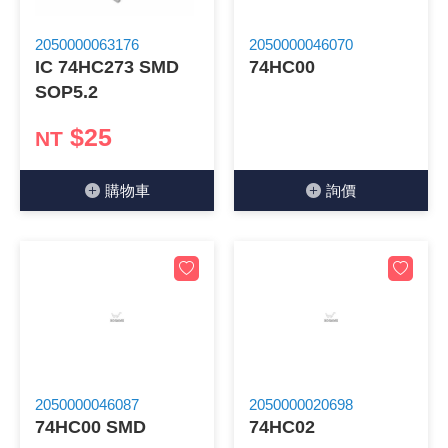
《 9 》 電阻 / 電容 / 電感
GPS/角
萬用測試儀
網路接頭 /
耳機套
來客告知
燈座 / 轉
SVR半固
電晶體-TI
類比開關
測距儀
探針
數字顯示 
微動開關
3.96mm
電纜固定
音源 插頭 /
AC to D
鋰充電電池
烙鐵清潔
刀具/研磨
環氧樹脂(固
平行電源
2050000063176
2050000046070
IC 74HC273 SMD
74HC00
《10》 電晶體 / 二極體 / 震盪器
壓力 / 彎
技能檢定
USB / RJ
電視壁掛架
電捲門遙
LED 控制
線繞電阻(
電晶體-IR
介面驅動/接
照度計 / 
製具固定
斷電延時
溫度開關
7.5 / 5.
護線套(環)
香蕉插頭 /
可調式直
各類電池
烙鐵架/焊
放大鏡/數
金屬亮光膏
耐熱矽膠
SOP5.2
《11》 測試IC座 / IC轉接座 / IC燒錄器
溫度 / 溼
其他配件
DVI 相關
喇叭 / 週
有線 / 無
冷光線 / 
排阻
電晶體-IRF
檢相計
銅柱/塑膠
閃爍繼電
線上開關 
5.08mm
隔離柱 / 
S端子/RCA
AVR 交
鈕扣電池 
電木PC板
刻磨機/電
瓦斯罐
同軸電纜
$25
NT
《12》 積體電路IC(特殊或門市無貨可另詢)
氣體感測
STEAM 
VGA 相
耳機收納
霧化器 / 
投射燈 / 
火花消除
電晶體-IRF
轉速計 / 
支架/腳墊
繼電器插座 
磁簧開關
3.0mm Mi
夾線套 / 
喇叭 接線座
UPS 不
一次鋰電
電腦纖維
電動起子
塑鋼土
訊號傳輸
購物⾞
詢價
《13》 電子儀表 / 測試棒
生醫模組
RS232 
保鮮膜
感應式照
電解電容
電晶體-BC
示波器 / 
旋鈕
波段開關
EL-1.3
壓條 / 配
IC 腳座
線上濾波器
鉛酸(免加
感光電路
電動起子
其他用途
影音信號
《14》 電子零配件 / 保險絲 / 磁鐵 (強力、磁條)
電壓/霍爾
電腦訊號
生活用品
陶瓷電容
電晶體-BD
其他特殊
微調器、
指撥開關 /
1.58φ 
BNC 插頭 
突波吸收
電池轉換
麵包板 / 
電熱風槍
發燒喇叭
《15》 繼電器 / SSR / 繼電器插座
顯示 / L
D型接頭 連
RO逆滲
麥拉電容
電晶體-BS
蜂鳴器/警
滑動開關
2.0φ 空
F 插頭 / 
避雷管 /
吸煙器/吸
熱熔膠槍 /
麥克風線
《16》 開關 / 無熔絲開關 / 漏電斷路器
蜂鳴 / 音效
SATA 連
鉭質電容
電晶體-MJ
熱電致冷
按式開關
2.8mm 
M(UHF) 
導電銀漆筆
繞線/退線
隔離擴張
2050000046087
2050000020698
74HC00 SMD
74HC02
《17》 電腦連接器 / 各式連接器
訊號產生
硬碟、顯卡
積層電容
電晶體-MP
MCH高
電源切換
4.2φ 5
N 插頭 / 
瓦斯噴火
各式萬力
電話線材/