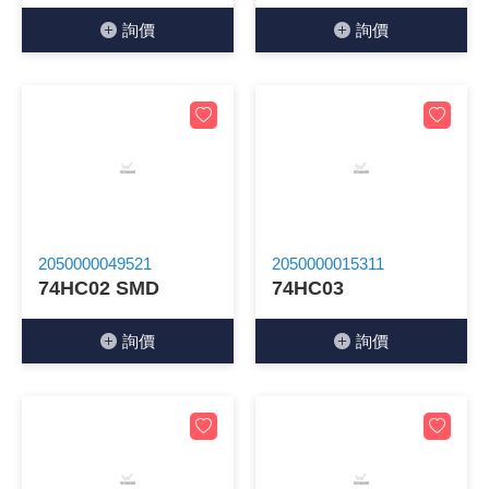
詢價
詢價
《18》 端子台 / 配線器材類
光耦合/繼
電腦電源
金屬皮膜
電晶體-
絕緣粒/電
斷電保護
6.3φ 2
TNC 插頭 
支架/電路
鎚子/刷子
壓接用排線
《19》 插頭 / 插座
馬達控制模
介面卡 / 
金電容(法
其他規格電
雲母片 / 
動力押扣
安德森接頭
PAL/FM
蝕刻設備
封口機
《20》 變壓器/ 電源轉換 / 電源濾波
雷射模組
鍵盤 / 滑
固態電容
TRIAC 
偏光膜 / 
腳踏開關
連接器端子
SMA 插頭 
電池點焊
手機維修/
《21》 電池 / 電池收納盒 / 充電器
條碼讀取
AC啟動電容
SCR 單
AC無熔絲
壓排IC座
SMB/SSM
PCB 修
《22》 焊接工具 / PCB板
可調電容
光電晶體 
DC12~2
D型連接
MCX 插頭 
ESD防靜
2050000049521
2050000015311
74HC02 SMD
74HC03
《23》 手工具 / 電動工具
電阻型電
發光二極體 
鑰匙開關
G57連接
CC4/CDM
安全眼鏡/
詢價
詢價
《24》 各類噴劑 / 固定劑
工型電感
紅外線 發射
鍵盤開關
金手指連
磁棒 / 夾
《25》 零件盒 / 萬用盒 / 工具箱
鐵粉芯
七段顯示器 /
滾珠震動
牛角連接
迷你鋸 / 
《26》 錄影監視系統
Bead
二極體
水銀開關
DIN / mi
各式膠帶