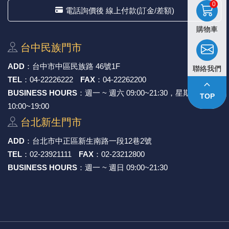
0
電話詢價後 線上付款(訂金/差額)
購物車
台中⺠族⾨市
ADD
：
台中市中區⺠族路 46號1F
聯絡我們
TEL
：
04-22226222
FAX
：
04-22262200
keyboard_arrow_up
BUSINESS HOURS
：週一 ~ 週六 09:00~21:30，星期日
TOP
10:00~19:00
台北新⽣⾨市
ADD
：
台北市中正區新⽣南路⼀段12巷2號
TEL
：
02-23921111
FAX
：
02-23212800
BUSINESS HOURS
：週一 ~ 週日 09:00~21:30