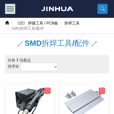
產品目錄
《2
《 
《
《 1 》 Arduino /樹莓派 /其他開發板
樹莓派、專屬配
馬達/齒輪
手機 / 平
風扇 / 
數位光纖
HDMI 傳
車用DC t
DC5V US
SMD 電阻 
電晶體-2S
燒錄器系
放大器IC
錶頭
各式保險絲
SSR 固
工業開關
2P端子線
端子台 / 
世界各國
工業用電
電池盒
烙鐵
各式鉗子
接點清潔
塑膠透明
彩色攝影機
電話插頭 /
2孔電源
2P AC電
訂制品
《22》 焊接工具 / PCB板
拆焊工具
SMD拆焊工具/配件
《 2 》 實習套件 / 馬達 / 太陽能
Arduino
智能車/機
記憶卡 / 
風扇網
光纖接頭
HDMI / 
汽車電子
DC12V/2
電阻板 / 
電晶體-2S
IC轉接座
微控制IC
錶頭分流
磁鐵(強力、
小型PCB
近接開關/
1.0mm 
配線快速
AC 插頭 /
LED電源
電池收納
烙鐵頭/復
剝線/壓接
除塵清潔
塑膠萬用
DVR數位
電信測試
3孔電源
3P AC電
福利品
SMD拆焊工具/配件
《 3 》 手機 / 電腦 / 多媒體週邊
主板擴充/
電源升降
Display
風扇 調速
光纖工具
HDMI 中
大同電鍋
聖誕燈 / 
臥式碳膜
電晶體-2S
轉接板
記憶IC
各類儀錶
手機維修
汽車繼電
行程開關/
1.25mm
紮線帶 / 
開關 / 門鈴
家用USB
碳鋅電池
烙鐵週邊
剝皮工具
層膜保護劑
鋁質防水
探測器/內
電話相關
2孔電源
DC電源線
出清品
《 4 》 散熱風扇 / 散熱片(膏) / 水冷散熱器
藍芽 / WI
太陽能 /
USB 測試
散熱片
影像擷取
調光器 /
COB燈
臥式水泥
電晶體-2S
DIP IC測
邏輯IC
指針三用
歐洲夾 / 
功率繼電
洛克開關
1.27mm
熱縮套管 
DC 插頭 /
AC to A
鹼性電池
焊錫絲/錫
各式鑷子
除銹潤滑
工具包
彩色液晶
電話用線
3孔電源
實驗用線
共有
7
項產品
排序依
《 5 》 光纖網路線 / 相關工具配件
開關 / 鍵
自動化控
藍芽傳輸器
導熱貼片(
影音(光纖)
家用溫濕
植物燈
光敏電阻
電晶體-2S
訊號轉換
數字電錶 
電瓶夾/工
Omron
按鈕開關
1.5mm 
接線頭 / 
EC-5/S
AC to 
電池測試
拆焊工具
螺絲起子 /
潤滑劑
工具包+
監視系統
家用對講
中繼延長
漆包線
《 6 》 影音線 / HDMI / 耳機線 / 廣播器材
麥克風/語
聲音擴大
網路攝影
散熱膏
CATV有
定時器 / 
DC12 車
熱敏電阻
電晶體-2S
數據&通
Clamp 鉤
測試鉤
大功率繼
搖頭開關
2.0mm 
壓著端子
金屬接頭
AC to 
Ni-MH 
IC 夾 / I
各式板手
螺絲固定劑
鋁質手提
監視器用線
無線對講
動力延長
PVC電纜
《 7 》 家用 /車用電子產品、生活用品、RO配件
光電/紅外
各類 套件 
USB 週
水冷散熱
影像 / US
電視 / 
指示燈
鉑電阻測
電晶體-2N
功率偵測
溫度計 / 
測試PIN/短
磁簧繼電
輕觸開關
2.5mm 
配線標誌 
防水 / 
AC工業
無線電話
錫爐/錫爐
各式尺規 
瞬間膠/黏
塑膠手提
RG58A/
漏電保護插
電工法規
《 8 》 LED / 燈泡 / 照明設備
循跡 / 測
時鐘機芯 
網路週邊(
麥克風 /
無線電源
各式燈泡 / 
VR可變電
電晶體-C
光耦合器
低阻計 / 
焊片/焊針
通電延時
金屬開關
2.54mm
固定座 / 
軍規接頭
傳統低壓
Ni-CD 
助焊用品
調整棒
除膠劑
金屬機箱
電鍋線
PVC控制