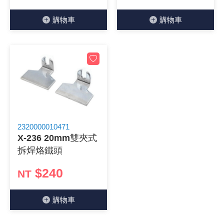
《27》 電話用品 / 接頭 / 對講機
穩壓(稽納
吊扇開關
USB 連接
溶劑瓶
購物⾞
購物⾞
《28》 電源延長線 / 分接插座
瞬間電壓
電話琴鍵
USB連接
引線器 / 
《29》 各類線材
橋式整流
復位開關
HDMI 連
數字磅秤 
《30》 訂制品 / 福利品 / 出清品
石英振盪
滑鼠滾輪
SIM / SD
超音波清
陶瓷諧振
SATA / I
手沖床機
2320000010471
X-236 20mm雙夾式
陶瓷濾波器 
FPC 軟
拆焊烙鐵頭
$240
NT
購物⾞