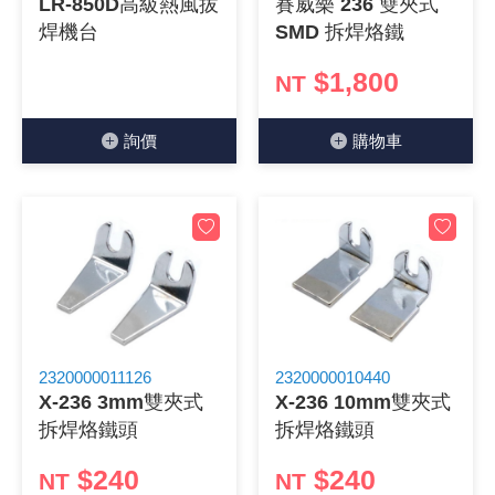
LR-850D高級熱風拔
賽威樂 236 雙夾式
焊機台
SMD 拆焊烙鐵
《18》 端子台 / 配線器材類
光耦合/繼
電腦電源
金屬皮膜
電晶體-
絕緣粒/電
斷電保護
6.3φ 2
TNC 插頭 
支架/電路
鎚子/刷子
壓接用排線
$1,800
NT
《19》 插頭 / 插座
馬達控制模
介面卡 / 
金電容(法
其他規格電
雲母片 / 
動力押扣
安德森接頭
PAL/FM
蝕刻設備
封口機
詢價
購物⾞
《20》 變壓器/ 電源轉換 / 電源濾波
雷射模組
鍵盤 / 滑
固態電容
TRIAC 
偏光膜 / 
腳踏開關
連接器端子
SMA 插頭 
電池點焊
手機維修/
《21》 電池 / 電池收納盒 / 充電器
條碼讀取
AC啟動電容
SCR 單
AC無熔絲
壓排IC座
SMB/SSM
PCB 修
《22》 焊接工具 / PCB板
可調電容
光電晶體 
DC12~2
D型連接
MCX 插頭 
ESD防靜
《23》 手工具 / 電動工具
電阻型電
發光二極體 
鑰匙開關
G57連接
CC4/CDM
安全眼鏡/
《24》 各類噴劑 / 固定劑
工型電感
紅外線 發射
鍵盤開關
金手指連
磁棒 / 夾
2320000011126
2320000010440
X-236 3mm雙夾式
X-236 10mm雙夾式
《25》 零件盒 / 萬用盒 / 工具箱
鐵粉芯
七段顯示器 /
滾珠震動
牛角連接
迷你鋸 / 
拆焊烙鐵頭
拆焊烙鐵頭
《26》 錄影監視系統
$240
$240
Bead
二極體
水銀開關
DIN / mi
各式膠帶
NT
NT