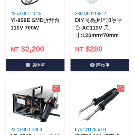
《 9 》 電阻 / 電容 / 電感
GPS/角
萬用測試儀
網路接頭 /
耳機套
來客告知
燈座 / 轉
SVR半固
電晶體-TI
類比開關
測距儀
探針
數字顯示 
微動開關
3.96mm
電纜固定
音源 插頭 /
AC to D
鋰充電電池
烙鐵清潔
刀具/研磨
環氧樹脂(固
平行電源
2360000111549
2360000113642
YI-858E SMD拆焊台
DIY簡易拆焊加熱平
《10》 電晶體 / 二極體 / 震盪器
壓力 / 彎
技能檢定
USB / RJ
電視壁掛架
電捲門遙
LED 控制
線繞電阻(
電晶體-IR
介面驅動/接
照度計 / 
製具固定
斷電延時
溫度開關
7.5 / 5.
護線套(環)
香蕉插頭 /
可調式直
各類電池
烙鐵架/焊
放大鏡/數
金屬亮光膏
耐熱矽膠
110V 700W
台 AC110V 尺
寸:120mm*70mm
《11》 測試IC座 / IC轉接座 / IC燒錄器
溫度 / 溼
其他配件
DVI 相關
喇叭 / 週
有線 / 無
冷光線 / 
排阻
電晶體-IRF
檢相計
銅柱/塑膠
閃爍繼電
線上開關 
5.08mm
隔離柱 / 
S端子/RCA
AVR 交
鈕扣電池 
電木PC板
刻磨機/電
瓦斯罐
同軸電纜
$2,200
$280
NT
NT
《12》 積體電路IC(特殊或門市無貨可另詢)
氣體感測
STEAM 
VGA 相
耳機收納
霧化器 / 
投射燈 / 
火花消除
電晶體-IRF
轉速計 / 
支架/腳墊
繼電器插座 
磁簧開關
3.0mm Mi
夾線套 / 
喇叭 接線座
UPS 不
一次鋰電
電腦纖維
電動起子
塑鋼土
訊號傳輸
購物⾞
購物⾞
《13》 電子儀表 / 測試棒
生醫模組
RS232 
保鮮膜
感應式照
電解電容
電晶體-BC
示波器 / 
旋鈕
波段開關
EL-1.3
壓條 / 配
IC 腳座
線上濾波器
鉛酸(免加
感光電路
電動起子
其他用途
影音信號
《14》 電子零配件 / 保險絲 / 磁鐵 (強力、磁條)
電壓/霍爾
電腦訊號
生活用品
陶瓷電容
電晶體-BD
其他特殊
微調器、
指撥開關 /
1.58φ 
BNC 插頭 
突波吸收
電池轉換
麵包板 / 
電熱風槍
發燒喇叭
《15》 繼電器 / SSR / 繼電器插座
顯示 / L
D型接頭 連
RO逆滲
麥拉電容
電晶體-BS
蜂鳴器/警
滑動開關
2.0φ 空
F 插頭 / 
避雷管 /
吸煙器/吸
熱熔膠槍 /
麥克風線
《16》 開關 / 無熔絲開關 / 漏電斷路器
蜂鳴 / 音效
SATA 連
鉭質電容
電晶體-MJ
熱電致冷
按式開關
2.8mm 
M(UHF) 
導電銀漆筆
繞線/退線
隔離擴張
《17》 電腦連接器 / 各式連接器
訊號產生
硬碟、顯卡
積層電容
電晶體-MP
MCH高
電源切換
4.2φ 5
N 插頭 / 
瓦斯噴火
各式萬力
電話線材/
2320000013458
0794311236004