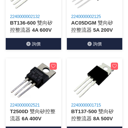
《27》 電話用品 / 接頭 / 對講機
穩壓(稽納
吊扇開關
USB 連接
溶劑瓶
2240000002132
2240000002125
BT136-600 雙向矽
AC05DGM 雙向矽
《28》 電源延長線 / 分接插座
瞬間電壓
電話琴鍵
USB連接
引線器 / 
控整流器 4A 600V
控整流器 5A 200V
《29》 各類線材
橋式整流
復位開關
HDMI 連
數字磅秤 
詢價
詢價
《30》 訂制品 / 福利品 / 出清品
石英振盪
滑鼠滾輪
SIM / SD
超音波清
陶瓷諧振
SATA / I
手沖床機
陶瓷濾波器 
FPC 軟
2240000002521
2240000001715
T2500D 雙向矽控整
BT137-500 雙向矽
流器 6A 400V
控整流器 8A 500V