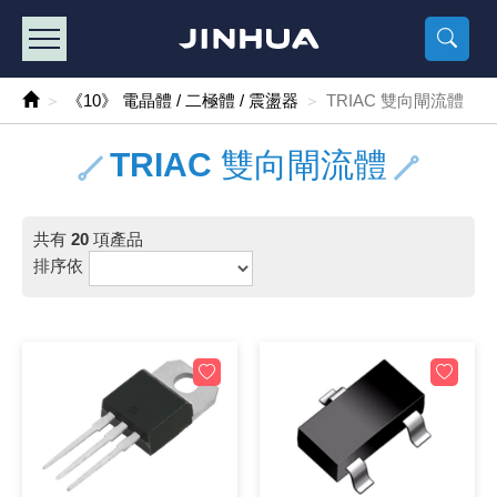
產品目錄
《2
《 
《
《 1 》 Arduino /樹莓派 /其他開發板
樹莓派、專屬配
馬達/齒輪
手機 / 平
風扇 / 
數位光纖
HDMI 傳
車用DC t
DC5V US
SMD 電阻 
電晶體-2S
燒錄器系
放大器IC
錶頭
各式保險絲
SSR 固
工業開關
2P端子線
端子台 / 
世界各國
工業用電
電池盒
烙鐵
各式鉗子
接點清潔
塑膠透明
彩色攝影機
電話插頭 /
2孔電源
2P AC電
訂制品
《10》 電晶體 / 二極體 / 震盪器
TRIAC 雙向閘流體
《 2 》 實習套件 / 馬達 / 太陽能
Arduino
智能車/機
記憶卡 / 
風扇網
光纖接頭
HDMI / 
汽車電子
DC12V/2
電阻板 / 
電晶體-2S
IC轉接座
微控制IC
錶頭分流
磁鐵(強力、
小型PCB
近接開關/
1.0mm 
配線快速
AC 插頭 /
LED電源
電池收納
烙鐵頭/復
剝線/壓接
除塵清潔
塑膠萬用
DVR數位
電信測試
3孔電源
3P AC電
福利品
TRIAC 雙向閘流體
《 3 》 手機 / 電腦 / 多媒體週邊
主板擴充/
電源升降
Display
風扇 調速
光纖工具
HDMI 中
大同電鍋
聖誕燈 / 
臥式碳膜
電晶體-2S
轉接板
記憶IC
各類儀錶
手機維修
汽車繼電
行程開關/
1.25mm
紮線帶 / 
開關 / 門鈴
家用USB
碳鋅電池
烙鐵週邊
剝皮工具
層膜保護劑
鋁質防水
探測器/內
電話相關
2孔電源
DC電源線
出清品
共有
20
項產品
《 4 》 散熱風扇 / 散熱片(膏) / 水冷散熱器
藍芽 / WI
太陽能 /
USB 測試
散熱片
影像擷取
調光器 /
COB燈
臥式水泥
電晶體-2S
DIP IC測
邏輯IC
指針三用
歐洲夾 / 
功率繼電
洛克開關
1.27mm
熱縮套管 
DC 插頭 /
AC to A
鹼性電池
焊錫絲/錫
各式鑷子
除銹潤滑
工具包
彩色液晶
電話用線
3孔電源
實驗用線
排序依
《 5 》 光纖網路線 / 相關工具配件
開關 / 鍵
自動化控
藍芽傳輸器
導熱貼片(
影音(光纖)
家用溫濕
植物燈
光敏電阻
電晶體-2S
訊號轉換
數字電錶 
電瓶夾/工
Omron
按鈕開關
1.5mm 
接線頭 / 
EC-5/S
AC to 
電池測試
拆焊工具
螺絲起子 /
潤滑劑
工具包+
監視系統
家用對講
中繼延長
漆包線
《 6 》 影音線 / HDMI / 耳機線 / 廣播器材
麥克風/語
聲音擴大
網路攝影
散熱膏
CATV有
定時器 / 
DC12 車
熱敏電阻
電晶體-2S
數據&通
Clamp 鉤
測試鉤
大功率繼
搖頭開關
2.0mm 
壓著端子
金屬接頭
AC to 
Ni-MH 
IC 夾 / I
各式板手
螺絲固定劑
鋁質手提
監視器用線
無線對講
動力延長
PVC電纜
《 7 》 家用 /車用電子產品、生活用品、RO配件
光電/紅外
各類 套件 
USB 週
水冷散熱
影像 / US
電視 / 
指示燈
鉑電阻測
電晶體-2N
功率偵測
溫度計 / 
測試PIN/短
磁簧繼電
輕觸開關
2.5mm 
配線標誌 
防水 / 
AC工業
無線電話
錫爐/錫爐
各式尺規 
瞬間膠/黏
塑膠手提
RG58A/
漏電保護插
電工法規
《 8 》 LED / 燈泡 / 照明設備
循跡 / 測
時鐘機芯 
網路週邊(
麥克風 /
無線電源
各式燈泡 / 
VR可變電
電晶體-C
光耦合器
低阻計 / 
焊片/焊針
通電延時
金屬開關
2.54mm
固定座 / 
軍規接頭
傳統低壓
Ni-CD 
助焊用品
調整棒
除膠劑
金屬機箱
電鍋線
PVC控制