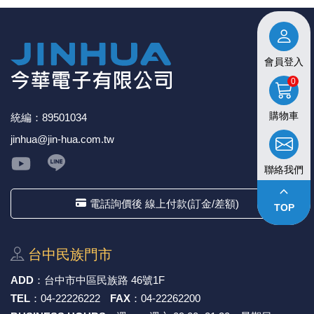
會員登入
0
購物車
統編：89501034
jinhua@jin-hua.com.tw
聯絡我們
keyboard_arrow_up
電話詢價後 線上付款(訂金/差額)
TOP
台中⺠族⾨市
ADD
：
台中市中區⺠族路 46號1F
TEL
：
04-22226222
FAX
：
04-22262200