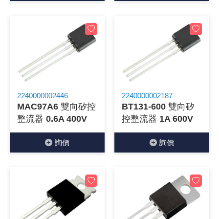
《18》 端子台 / 配線器材類
光耦合/繼
電腦電源
金屬皮膜
電晶體-
絕緣粒/電
斷電保護
6.3φ 2
TNC 插頭 
支架/電路
鎚子/刷子
壓接用排線
《19》 插頭 / 插座
馬達控制模
介面卡 / 
金電容(法
其他規格電
雲母片 / 
動力押扣
安德森接頭
PAL/FM
蝕刻設備
封口機
《20》 變壓器/ 電源轉換 / 電源濾波
雷射模組
鍵盤 / 滑
固態電容
TRIAC 
偏光膜 / 
腳踏開關
連接器端子
SMA 插頭 
電池點焊
手機維修/
《21》 電池 / 電池收納盒 / 充電器
條碼讀取
AC啟動電容
SCR 單
AC無熔絲
壓排IC座
SMB/SSM
PCB 修
2240000002446
2240000002187
MAC97A6 雙向矽控
BT131-600 雙向矽
《22》 焊接工具 / PCB板
可調電容
光電晶體 
DC12~2
D型連接
MCX 插頭 
ESD防靜
整流器 0.6A 400V
控整流器 1A 600V
《23》 手工具 / 電動工具
電阻型電
發光二極體 
鑰匙開關
G57連接
CC4/CDM
安全眼鏡/
詢價
詢價
《24》 各類噴劑 / 固定劑
工型電感
紅外線 發射
鍵盤開關
金手指連
磁棒 / 夾
《25》 零件盒 / 萬用盒 / 工具箱
鐵粉芯
七段顯示器 /
滾珠震動
牛角連接
迷你鋸 / 
《26》 錄影監視系統
Bead
二極體
水銀開關
DIN / mi
各式膠帶