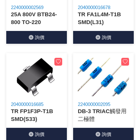
2240000002569
2040000016678
《 9 》 電阻 / 電容 / 電感
GPS/角
萬用測試儀
網路接頭 /
耳機套
來客告知
燈座 / 轉
SVR半固
電晶體-TI
類比開關
測距儀
探針
數字顯示 
微動開關
3.96mm
電纜固定
音源 插頭 /
AC to D
鋰充電電池
烙鐵清潔
刀具/研磨
環氧樹脂(固
平行電源
25A 800V BTB24-
TR FA1L4M-T1B
800 TO-220
SMD(L31)
《10》 電晶體 / 二極體 / 震盪器
壓力 / 彎
技能檢定
USB / RJ
電視壁掛架
電捲門遙
LED 控制
線繞電阻(
電晶體-IR
介面驅動/接
照度計 / 
製具固定
斷電延時
溫度開關
7.5 / 5.
護線套(環)
香蕉插頭 /
可調式直
各類電池
烙鐵架/焊
放大鏡/數
金屬亮光膏
耐熱矽膠
詢價
詢價
《11》 測試IC座 / IC轉接座 / IC燒錄器
溫度 / 溼
其他配件
DVI 相關
喇叭 / 週
有線 / 無
冷光線 / 
排阻
電晶體-IRF
檢相計
銅柱/塑膠
閃爍繼電
線上開關 
5.08mm
隔離柱 / 
S端子/RCA
AVR 交
鈕扣電池 
電木PC板
刻磨機/電
瓦斯罐
同軸電纜
《12》 積體電路IC(特殊或門市無貨可另詢)
氣體感測
STEAM 
VGA 相
耳機收納
霧化器 / 
投射燈 / 
火花消除
電晶體-IRF
轉速計 / 
支架/腳墊
繼電器插座 
磁簧開關
3.0mm Mi
夾線套 / 
喇叭 接線座
UPS 不
一次鋰電
電腦纖維
電動起子
塑鋼土
訊號傳輸
《13》 電子儀表 / 測試棒
生醫模組
RS232 
保鮮膜
感應式照
電解電容
電晶體-BC
示波器 / 
旋鈕
波段開關
EL-1.3
壓條 / 配
IC 腳座
線上濾波器
鉛酸(免加
感光電路
電動起子
其他用途
影音信號
《14》 電子零配件 / 保險絲 / 磁鐵 (強力、磁條)
電壓/霍爾
電腦訊號
生活用品
陶瓷電容
電晶體-BD
其他特殊
微調器、
指撥開關 /
1.58φ 
BNC 插頭 
突波吸收
電池轉換
麵包板 / 
電熱風槍
發燒喇叭
《15》 繼電器 / SSR / 繼電器插座
顯示 / L
D型接頭 連
RO逆滲
麥拉電容
電晶體-BS
蜂鳴器/警
滑動開關
2.0φ 空
F 插頭 / 
避雷管 /
吸煙器/吸
熱熔膠槍 /
麥克風線
2040000016685
2240000002095
TR FP1F3P-T1B
DB-3 TRIAC觸發用
《16》 開關 / 無熔絲開關 / 漏電斷路器
蜂鳴 / 音效
SATA 連
鉭質電容
電晶體-MJ
熱電致冷
按式開關
2.8mm 
M(UHF) 
導電銀漆筆
繞線/退線
隔離擴張
SMD(S33)
二極體
《17》 電腦連接器 / 各式連接器
訊號產生
硬碟、顯卡
積層電容
電晶體-MP
MCH高
電源切換
4.2φ 5
N 插頭 / 
瓦斯噴火
各式萬力
電話線材/
詢價
詢價