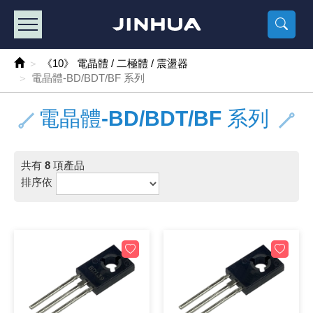
產品目錄
《2
《 
《
《 1 》 Arduino /樹莓派 /其他開發板
樹莓派、專屬配
馬達/齒輪
手機 / 平
風扇 / 
數位光纖
HDMI 傳
車用DC t
DC5V US
SMD 電阻 
電晶體-2S
燒錄器系
放大器IC
錶頭
各式保險絲
SSR 固
工業開關
2P端子線
端子台 / 
世界各國
工業用電
電池盒
烙鐵
各式鉗子
接點清潔
塑膠透明
彩色攝影機
電話插頭 /
2孔電源
2P AC電
訂制品
《10》 電晶體 / 二極體 / 震盪器
電晶體-BD/BDT/BF 系列
《 2 》 實習套件 / 馬達 / 太陽能
Arduino
智能車/機
記憶卡 / 
風扇網
光纖接頭
HDMI / 
汽車電子
DC12V/2
電阻板 / 
電晶體-2S
IC轉接座
微控制IC
錶頭分流
磁鐵(強力、
小型PCB
近接開關/
1.0mm 
配線快速
AC 插頭 /
LED電源
電池收納
烙鐵頭/復
剝線/壓接
除塵清潔
塑膠萬用
DVR數位
電信測試
3孔電源
3P AC電
福利品
電晶體-BD/BDT/BF 系列
《 3 》 手機 / 電腦 / 多媒體週邊
主板擴充/
電源升降
Display
風扇 調速
光纖工具
HDMI 中
大同電鍋
聖誕燈 / 
臥式碳膜
電晶體-2S
轉接板
記憶IC
各類儀錶
手機維修
汽車繼電
行程開關/
1.25mm
紮線帶 / 
開關 / 門鈴
家用USB
碳鋅電池
烙鐵週邊
剝皮工具
層膜保護劑
鋁質防水
探測器/內
電話相關
2孔電源
DC電源線
出清品
《 4 》 散熱風扇 / 散熱片(膏) / 水冷散熱器
藍芽 / WI
太陽能 /
USB 測試
散熱片
影像擷取
調光器 /
COB燈
臥式水泥
電晶體-2S
DIP IC測
邏輯IC
指針三用
歐洲夾 / 
功率繼電
洛克開關
1.27mm
熱縮套管 
DC 插頭 /
AC to A
鹼性電池
焊錫絲/錫
各式鑷子
除銹潤滑
工具包
彩色液晶
電話用線
3孔電源
實驗用線
共有
8
項產品
排序依
《 5 》 光纖網路線 / 相關工具配件
開關 / 鍵
自動化控
藍芽傳輸器
導熱貼片(
影音(光纖)
家用溫濕
植物燈
光敏電阻
電晶體-2S
訊號轉換
數字電錶 
電瓶夾/工
Omron
按鈕開關
1.5mm 
接線頭 / 
EC-5/S
AC to 
電池測試
拆焊工具
螺絲起子 /
潤滑劑
工具包+
監視系統
家用對講
中繼延長
漆包線
《 6 》 影音線 / HDMI / 耳機線 / 廣播器材
麥克風/語
聲音擴大
網路攝影
散熱膏
CATV有
定時器 / 
DC12 車
熱敏電阻
電晶體-2S
數據&通
Clamp 鉤
測試鉤
大功率繼
搖頭開關
2.0mm 
壓著端子
金屬接頭
AC to 
Ni-MH 
IC 夾 / I
各式板手
螺絲固定劑
鋁質手提
監視器用線
無線對講
動力延長
PVC電纜
《 7 》 家用 /車用電子產品、生活用品、RO配件
光電/紅外
各類 套件 
USB 週
水冷散熱
影像 / US
電視 / 
指示燈
鉑電阻測
電晶體-2N
功率偵測
溫度計 / 
測試PIN/短
磁簧繼電
輕觸開關
2.5mm 
配線標誌 
防水 / 
AC工業
無線電話
錫爐/錫爐
各式尺規 
瞬間膠/黏
塑膠手提
RG58A/
漏電保護插
電工法規
《 8 》 LED / 燈泡 / 照明設備
循跡 / 測
時鐘機芯 
網路週邊(
麥克風 /
無線電源
各式燈泡 / 
VR可變電
電晶體-C
光耦合器
低阻計 / 
焊片/焊針
通電延時
金屬開關
2.54mm
固定座 / 
軍規接頭
傳統低壓
Ni-CD 
助焊用品
調整棒
除膠劑
金屬機箱
電鍋線
PVC控制