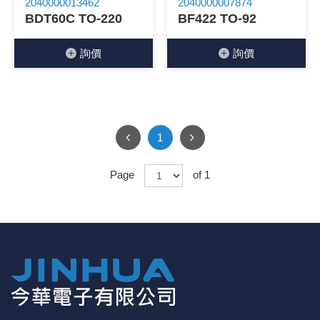
2040000013462
2040000007874
BDT60C TO-220
BF422 TO-92
《27》 電話用品 / 接頭 / 對講機
穩壓(稽納
吊扇開關
USB 連接
溶劑瓶
詢價
詢價
《28》 電源延長線 / 分接插座
瞬間電壓
電話琴鍵
USB連接
引線器 / 
《29》 各類線材
橋式整流
復位開關
HDMI 連
數字磅秤 
《30》 訂制品 / 福利品 / 出清品
石英振盪
滑鼠滾輪
SIM / SD
超音波清
1
陶瓷諧振
SATA / I
手沖床機
Page
of 1
陶瓷濾波器 
FPC 軟