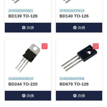
《 9 》 電阻 / 電容 / 電感
GPS/角
萬用測試儀
網路接頭 /
耳機套
來客告知
燈座 / 轉
SVR半固
電晶體-TI
類比開關
測距儀
探針
數字顯示 
微動開關
3.96mm
電纜固定
音源 插頭 /
AC to D
鋰充電電池
烙鐵清潔
刀具/研磨
環氧樹脂(固
平行電源
2040000005801
2040000005818
BD139 TO-126
BD140 TO-126
《10》 電晶體 / 二極體 / 震盪器
壓力 / 彎
技能檢定
USB / RJ
電視壁掛架
電捲門遙
LED 控制
線繞電阻(
電晶體-IR
介面驅動/接
照度計 / 
製具固定
斷電延時
溫度開關
7.5 / 5.
護線套(環)
香蕉插頭 /
可調式直
各類電池
烙鐵架/焊
放大鏡/數
金屬亮光膏
耐熱矽膠
詢價
詢價
《11》 測試IC座 / IC轉接座 / IC燒錄器
溫度 / 溼
其他配件
DVI 相關
喇叭 / 週
有線 / 無
冷光線 / 
排阻
電晶體-IRF
檢相計
銅柱/塑膠
閃爍繼電
線上開關 
5.08mm
隔離柱 / 
S端子/RCA
AVR 交
鈕扣電池 
電木PC板
刻磨機/電
瓦斯罐
同軸電纜
《12》 積體電路IC(特殊或門市無貨可另詢)
氣體感測
STEAM 
VGA 相
耳機收納
霧化器 / 
投射燈 / 
火花消除
電晶體-IRF
轉速計 / 
支架/腳墊
繼電器插座 
磁簧開關
3.0mm Mi
夾線套 / 
喇叭 接線座
UPS 不
一次鋰電
電腦纖維
電動起子
塑鋼土
訊號傳輸
《13》 電子儀表 / 測試棒
生醫模組
RS232 
保鮮膜
感應式照
電解電容
電晶體-BC
示波器 / 
旋鈕
波段開關
EL-1.3
壓條 / 配
IC 腳座
線上濾波器
鉛酸(免加
感光電路
電動起子
其他用途
影音信號
《14》 電子零配件 / 保險絲 / 磁鐵 (強力、磁條)
電壓/霍爾
電腦訊號
生活用品
陶瓷電容
電晶體-BD
其他特殊
微調器、
指撥開關 /
1.58φ 
BNC 插頭 
突波吸收
電池轉換
麵包板 / 
電熱風槍
發燒喇叭
《15》 繼電器 / SSR / 繼電器插座
顯示 / L
D型接頭 連
RO逆滲
麥拉電容
電晶體-BS
蜂鳴器/警
滑動開關
2.0φ 空
F 插頭 / 
避雷管 /
吸煙器/吸
熱熔膠槍 /
麥克風線
2040000006839
2040000009908
BD244 TO-220
BD679 TO-126
《16》 開關 / 無熔絲開關 / 漏電斷路器
蜂鳴 / 音效
SATA 連
鉭質電容
電晶體-MJ
熱電致冷
按式開關
2.8mm 
M(UHF) 
導電銀漆筆
繞線/退線
隔離擴張
詢價
詢價
《17》 電腦連接器 / 各式連接器
訊號產生
硬碟、顯卡
積層電容
電晶體-MP
MCH高
電源切換
4.2φ 5
N 插頭 / 
瓦斯噴火
各式萬力
電話線材/