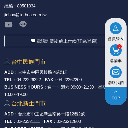
統編：89501034
jinhua@jin-hua.com.tw
會員登入
電話詢價後 線上付款(訂金/差額)
0
購物車
台中⺠族⾨市
ADD
：
台中市中區⺠族路 46號1F
TEL
：
04-22226222
FAX
：
04-22262200
聯絡我們
BUSINESS HOURS
：週一 ~ 週六 09:00~21:30，星期日
keyboard_arrow_up
10:00~19:00
TOP
台北新⽣⾨市
ADD
：
台北市中正區新⽣南路⼀段12巷2號
TEL
：
02-23921111
FAX
：
02-23212800