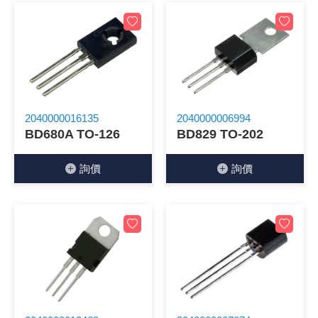
《18》 端子台 / 配線器材類
光耦合/繼
電腦電源
金屬皮膜
電晶體-
絕緣粒/電
斷電保護
6.3φ 2
TNC 插頭 
支架/電路
鎚子/刷子
壓接用排線
《19》 插頭 / 插座
馬達控制模
介面卡 / 
金電容(法
其他規格電
雲母片 / 
動力押扣
安德森接頭
PAL/FM
蝕刻設備
封口機
《20》 變壓器/ 電源轉換 / 電源濾波
雷射模組
鍵盤 / 滑
固態電容
TRIAC 
偏光膜 / 
腳踏開關
連接器端子
SMA 插頭 
電池點焊
手機維修/
2040000016135
2040000006994
《21》 電池 / 電池收納盒 / 充電器
條碼讀取
AC啟動電容
SCR 單
AC無熔絲
壓排IC座
SMB/SSM
PCB 修
BD680A TO-126
BD829 TO-202
《22》 焊接工具 / PCB板
可調電容
光電晶體 
DC12~2
D型連接
MCX 插頭 
ESD防靜
詢價
詢價
《23》 手工具 / 電動工具
電阻型電
發光二極體 
鑰匙開關
G57連接
CC4/CDM
安全眼鏡/
《24》 各類噴劑 / 固定劑
工型電感
紅外線 發射
鍵盤開關
金手指連
磁棒 / 夾
《25》 零件盒 / 萬用盒 / 工具箱
鐵粉芯
七段顯示器 /
滾珠震動
牛角連接
迷你鋸 / 
《26》 錄影監視系統
Bead
二極體
水銀開關
DIN / mi
各式膠帶