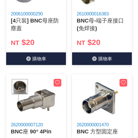
《 9 》 電阻 / 電容 / 電感
GPS/角
萬用測試儀
網路接頭 /
耳機套
來客告知
燈座 / 轉
SVR半固
電晶體-TI
類比開關
測距儀
探針
數字顯示 
微動開關
3.96mm
電纜固定
音源 插頭 /
AC to D
鋰充電電池
烙鐵清潔
刀具/研磨
環氧樹脂(固
平行電源
2006100000290
2610000016383
[4只裝] BNC母座防
BNC母-端子座接口
《10》 電晶體 / 二極體 / 震盪器
壓力 / 彎
技能檢定
USB / RJ
電視壁掛架
電捲門遙
LED 控制
線繞電阻(
電晶體-IR
介面驅動/接
照度計 / 
製具固定
斷電延時
溫度開關
7.5 / 5.
護線套(環)
香蕉插頭 /
可調式直
各類電池
烙鐵架/焊
放大鏡/數
金屬亮光膏
耐熱矽膠
塵蓋
(免焊接)
《11》 測試IC座 / IC轉接座 / IC燒錄器
溫度 / 溼
其他配件
DVI 相關
喇叭 / 週
有線 / 無
冷光線 / 
排阻
電晶體-IRF
檢相計
銅柱/塑膠
閃爍繼電
線上開關 
5.08mm
隔離柱 / 
S端子/RCA
AVR 交
鈕扣電池 
電木PC板
刻磨機/電
瓦斯罐
同軸電纜
$20
$20
NT
NT
《12》 積體電路IC(特殊或門市無貨可另詢)
氣體感測
STEAM 
VGA 相
耳機收納
霧化器 / 
投射燈 / 
火花消除
電晶體-IRF
轉速計 / 
支架/腳墊
繼電器插座 
磁簧開關
3.0mm Mi
夾線套 / 
喇叭 接線座
UPS 不
一次鋰電
電腦纖維
電動起子
塑鋼土
訊號傳輸
購物⾞
購物⾞
《13》 電子儀表 / 測試棒
生醫模組
RS232 
保鮮膜
感應式照
電解電容
電晶體-BC
示波器 / 
旋鈕
波段開關
EL-1.3
壓條 / 配
IC 腳座
線上濾波器
鉛酸(免加
感光電路
電動起子
其他用途
影音信號
《14》 電子零配件 / 保險絲 / 磁鐵 (強力、磁條)
電壓/霍爾
電腦訊號
生活用品
陶瓷電容
電晶體-BD
其他特殊
微調器、
指撥開關 /
1.58φ 
BNC 插頭 
突波吸收
電池轉換
麵包板 / 
電熱風槍
發燒喇叭
《15》 繼電器 / SSR / 繼電器插座
顯示 / L
D型接頭 連
RO逆滲
麥拉電容
電晶體-BS
蜂鳴器/警
滑動開關
2.0φ 空
F 插頭 / 
避雷管 /
吸煙器/吸
熱熔膠槍 /
麥克風線
《16》 開關 / 無熔絲開關 / 漏電斷路器
蜂鳴 / 音效
SATA 連
鉭質電容
電晶體-MJ
熱電致冷
按式開關
2.8mm 
M(UHF) 
導電銀漆筆
繞線/退線
隔離擴張
2620000007120
2620000001470
BNC座 90° 4Pin
BNC 方型固定座
《17》 電腦連接器 / 各式連接器
訊號產生
硬碟、顯卡
積層電容
電晶體-MP
MCH高
電源切換
4.2φ 5
N 插頭 / 
瓦斯噴火
各式萬力
電話線材/