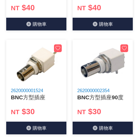
$40
$40
NT
NT
《18》 端子台 / 配線器材類
光耦合/繼
電腦電源
金屬皮膜
電晶體-
絕緣粒/電
斷電保護
6.3φ 2
TNC 插頭 
支架/電路
鎚子/刷子
壓接用排線
購物⾞
購物⾞
《19》 插頭 / 插座
馬達控制模
介面卡 / 
金電容(法
其他規格電
雲母片 / 
動力押扣
安德森接頭
PAL/FM
蝕刻設備
封口機
《20》 變壓器/ 電源轉換 / 電源濾波
雷射模組
鍵盤 / 滑
固態電容
TRIAC 
偏光膜 / 
腳踏開關
連接器端子
SMA 插頭 
電池點焊
手機維修/
《21》 電池 / 電池收納盒 / 充電器
條碼讀取
AC啟動電容
SCR 單
AC無熔絲
壓排IC座
SMB/SSM
PCB 修
《22》 焊接工具 / PCB板
可調電容
光電晶體 
DC12~2
D型連接
MCX 插頭 
ESD防靜
《23》 手工具 / 電動工具
電阻型電
發光二極體 
鑰匙開關
G57連接
CC4/CDM
安全眼鏡/
2620000001524
2620000002354
BNC方型插座
BNC方型插座90度
《24》 各類噴劑 / 固定劑
工型電感
紅外線 發射
鍵盤開關
金手指連
磁棒 / 夾
$30
$30
NT
NT
《25》 零件盒 / 萬用盒 / 工具箱
鐵粉芯
七段顯示器 /
滾珠震動
牛角連接
迷你鋸 / 
購物⾞
購物⾞
《26》 錄影監視系統
Bead
二極體
水銀開關
DIN / mi
各式膠帶