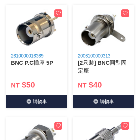
《27》 電話用品 / 接頭 / 對講機
穩壓(稽納
吊扇開關
USB 連接
溶劑瓶
《28》 電源延長線 / 分接插座
瞬間電壓
電話琴鍵
USB連接
引線器 / 
《29》 各類線材
橋式整流
復位開關
HDMI 連
數字磅秤 
2610000016369
2006100000313
《30》 訂制品 / 福利品 / 出清品
石英振盪
滑鼠滾輪
SIM / SD
超音波清
BNC P.C插座 5P
[2只裝] BNC圓型固
定座
陶瓷諧振
SATA / I
手沖床機
$50
$40
NT
NT
陶瓷濾波器 
FPC 軟
購物⾞
購物⾞