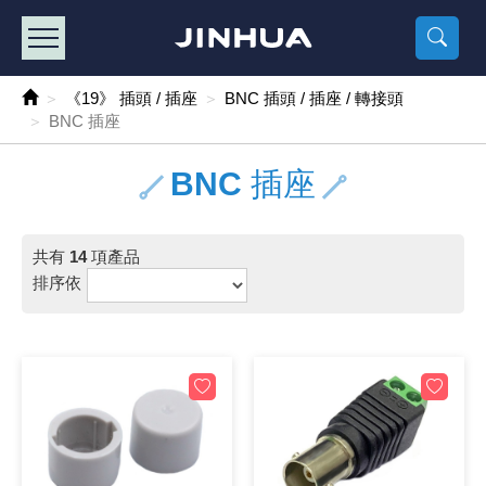
產品目錄
《2
《 
《
《 1 》 Arduino /樹莓派 /其他開發板
樹莓派、專屬配
馬達/齒輪
手機 / 平
風扇 / 
數位光纖
HDMI 傳
車用DC t
DC5V US
SMD 電阻 
電晶體-2S
燒錄器系
放大器IC
錶頭
各式保險絲
SSR 固
工業開關
2P端子線
端子台 / 
世界各國
工業用電
電池盒
烙鐵
各式鉗子
接點清潔
塑膠透明
彩色攝影機
電話插頭 /
2孔電源
2P AC電
訂制品
《19》 插頭 / 插座
BNC 插頭 / 插座 / 轉接頭
BNC 插座
《 2 》 實習套件 / 馬達 / 太陽能
Arduino
智能車/機
記憶卡 / 
風扇網
光纖接頭
HDMI / 
汽車電子
DC12V/2
電阻板 / 
電晶體-2S
IC轉接座
微控制IC
錶頭分流
磁鐵(強力、
小型PCB
近接開關/
1.0mm 
配線快速
AC 插頭 /
LED電源
電池收納
烙鐵頭/復
剝線/壓接
除塵清潔
塑膠萬用
DVR數位
電信測試
3孔電源
3P AC電
福利品
BNC 插座
《 3 》 手機 / 電腦 / 多媒體週邊
主板擴充/
電源升降
Display
風扇 調速
光纖工具
HDMI 中
大同電鍋
聖誕燈 / 
臥式碳膜
電晶體-2S
轉接板
記憶IC
各類儀錶
手機維修
汽車繼電
行程開關/
1.25mm
紮線帶 / 
開關 / 門鈴
家用USB
碳鋅電池
烙鐵週邊
剝皮工具
層膜保護劑
鋁質防水
探測器/內
電話相關
2孔電源
DC電源線
出清品
《 4 》 散熱風扇 / 散熱片(膏) / 水冷散熱器
藍芽 / WI
太陽能 /
USB 測試
散熱片
影像擷取
調光器 /
COB燈
臥式水泥
電晶體-2S
DIP IC測
邏輯IC
指針三用
歐洲夾 / 
功率繼電
洛克開關
1.27mm
熱縮套管 
DC 插頭 /
AC to A
鹼性電池
焊錫絲/錫
各式鑷子
除銹潤滑
工具包
彩色液晶
電話用線
3孔電源
實驗用線
共有
14
項產品
排序依
《 5 》 光纖網路線 / 相關工具配件
開關 / 鍵
自動化控
藍芽傳輸器
導熱貼片(
影音(光纖)
家用溫濕
植物燈
光敏電阻
電晶體-2S
訊號轉換
數字電錶 
電瓶夾/工
Omron
按鈕開關
1.5mm 
接線頭 / 
EC-5/S
AC to 
電池測試
拆焊工具
螺絲起子 /
潤滑劑
工具包+
監視系統
家用對講
中繼延長
漆包線
《 6 》 影音線 / HDMI / 耳機線 / 廣播器材
麥克風/語
聲音擴大
網路攝影
散熱膏
CATV有
定時器 / 
DC12 車
熱敏電阻
電晶體-2S
數據&通
Clamp 鉤
測試鉤
大功率繼
搖頭開關
2.0mm 
壓著端子
金屬接頭
AC to 
Ni-MH 
IC 夾 / I
各式板手
螺絲固定劑
鋁質手提
監視器用線
無線對講
動力延長
PVC電纜
《 7 》 家用 /車用電子產品、生活用品、RO配件
光電/紅外
各類 套件 
USB 週
水冷散熱
影像 / US
電視 / 
指示燈
鉑電阻測
電晶體-2N
功率偵測
溫度計 / 
測試PIN/短
磁簧繼電
輕觸開關
2.5mm 
配線標誌 
防水 / 
AC工業
無線電話
錫爐/錫爐
各式尺規 
瞬間膠/黏
塑膠手提
RG58A/
漏電保護插
電工法規
《 8 》 LED / 燈泡 / 照明設備
循跡 / 測
時鐘機芯 
網路週邊(
麥克風 /
無線電源
各式燈泡 / 
VR可變電
電晶體-C
光耦合器
低阻計 / 
焊片/焊針
通電延時
金屬開關
2.54mm
固定座 / 
軍規接頭
傳統低壓
Ni-CD 
助焊用品
調整棒
除膠劑
金屬機箱
電鍋線
PVC控制