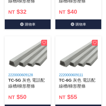
線槽/梯形壓條
線槽/梯形壓條
《18》 端子台 / 配線器材類
光耦合/繼
電腦電源
金屬皮膜
電晶體-
絕緣粒/電
斷電保護
6.3φ 2
TNC 插頭 
支架/電路
鎚子/刷子
壓接用排線
$32
$40
NT
NT
《19》 插頭 / 插座
馬達控制模
介面卡 / 
金電容(法
其他規格電
雲母片 / 
動力押扣
安德森接頭
PAL/FM
蝕刻設備
封口機
購物⾞
購物⾞
《20》 變壓器/ 電源轉換 / 電源濾波
雷射模組
鍵盤 / 滑
固態電容
TRIAC 
偏光膜 / 
腳踏開關
連接器端子
SMA 插頭 
電池點焊
手機維修/
《21》 電池 / 電池收納盒 / 充電器
條碼讀取
AC啟動電容
SCR 單
AC無熔絲
壓排IC座
SMB/SSM
PCB 修
《22》 焊接工具 / PCB板
可調電容
光電晶體 
DC12~2
D型連接
MCX 插頭 
ESD防靜
《23》 手工具 / 電動工具
電阻型電
發光二極體 
鑰匙開關
G57連接
CC4/CDM
安全眼鏡/
2220000609128
2220000609111
《24》 各類噴劑 / 固定劑
工型電感
紅外線 發射
鍵盤開關
金手指連
磁棒 / 夾
TC-5G 灰色 電話配
TC-6G 灰色 電話配
線槽/梯形壓條
線槽/梯形壓條
《25》 零件盒 / 萬用盒 / 工具箱
鐵粉芯
七段顯示器 /
滾珠震動
牛角連接
迷你鋸 / 
$50
$55
NT
NT
《26》 錄影監視系統
Bead
二極體
水銀開關
DIN / mi
各式膠帶