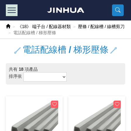
產品目錄
《2
《 
《
《 1 》 Arduino /樹莓派 /其他開發板
樹莓派、專屬配
馬達/齒輪
手機 / 平
風扇 / 
數位光纖
HDMI 傳
車用DC t
DC5V US
SMD 電阻 
電晶體-2S
燒錄器系
放大器IC
錶頭
各式保險絲
SSR 固
工業開關
2P端子線
端子台 / 
世界各國
工業用電
電池盒
烙鐵
各式鉗子
接點清潔
塑膠透明
彩色攝影機
電話插頭 /
2孔電源
2P AC電
訂制品
《18》 端子台 / 配線器材類
壓條 / 配線槽 / 線槽剪刀
電話配線槽 / 梯形壓條
《 2 》 實習套件 / 馬達 / 太陽能
Arduino
智能車/機
記憶卡 / 
風扇網
光纖接頭
HDMI / 
汽車電子
DC12V/2
電阻板 / 
電晶體-2S
IC轉接座
微控制IC
錶頭分流
磁鐵(強力、
小型PCB
近接開關/
1.0mm 
配線快速
AC 插頭 /
LED電源
電池收納
烙鐵頭/復
剝線/壓接
除塵清潔
塑膠萬用
DVR數位
電信測試
3孔電源
3P AC電
福利品
電話配線槽 / 梯形壓條
《 3 》 手機 / 電腦 / 多媒體週邊
主板擴充/
電源升降
Display
風扇 調速
光纖工具
HDMI 中
大同電鍋
聖誕燈 / 
臥式碳膜
電晶體-2S
轉接板
記憶IC
各類儀錶
手機維修
汽車繼電
行程開關/
1.25mm
紮線帶 / 
開關 / 門鈴
家用USB
碳鋅電池
烙鐵週邊
剝皮工具
層膜保護劑
鋁質防水
探測器/內
電話相關
2孔電源
DC電源線
出清品
《 4 》 散熱風扇 / 散熱片(膏) / 水冷散熱器
藍芽 / WI
太陽能 /
USB 測試
散熱片
影像擷取
調光器 /
COB燈
臥式水泥
電晶體-2S
DIP IC測
邏輯IC
指針三用
歐洲夾 / 
功率繼電
洛克開關
1.27mm
熱縮套管 
DC 插頭 /
AC to A
鹼性電池
焊錫絲/錫
各式鑷子
除銹潤滑
工具包
彩色液晶
電話用線
3孔電源
實驗用線
共有
18
項產品
排序依
《 5 》 光纖網路線 / 相關工具配件
開關 / 鍵
自動化控
藍芽傳輸器
導熱貼片(
影音(光纖)
家用溫濕
植物燈
光敏電阻
電晶體-2S
訊號轉換
數字電錶 
電瓶夾/工
Omron
按鈕開關
1.5mm 
接線頭 / 
EC-5/S
AC to 
電池測試
拆焊工具
螺絲起子 /
潤滑劑
工具包+
監視系統
家用對講
中繼延長
漆包線
《 6 》 影音線 / HDMI / 耳機線 / 廣播器材
麥克風/語
聲音擴大
網路攝影
散熱膏
CATV有
定時器 / 
DC12 車
熱敏電阻
電晶體-2S
數據&通
Clamp 鉤
測試鉤
大功率繼
搖頭開關
2.0mm 
壓著端子
金屬接頭
AC to 
Ni-MH 
IC 夾 / I
各式板手
螺絲固定劑
鋁質手提
監視器用線
無線對講
動力延長
PVC電纜
《 7 》 家用 /車用電子產品、生活用品、RO配件
光電/紅外
各類 套件 
USB 週
水冷散熱
影像 / US
電視 / 
指示燈
鉑電阻測
電晶體-2N
功率偵測
溫度計 / 
測試PIN/短
磁簧繼電
輕觸開關
2.5mm 
配線標誌 
防水 / 
AC工業
無線電話
錫爐/錫爐
各式尺規 
瞬間膠/黏
塑膠手提
RG58A/
漏電保護插
電工法規
《 8 》 LED / 燈泡 / 照明設備
循跡 / 測
時鐘機芯 
網路週邊(
麥克風 /
無線電源
各式燈泡 / 
VR可變電
電晶體-C
光耦合器
低阻計 / 
焊片/焊針
通電延時
金屬開關
2.54mm
固定座 / 
軍規接頭
傳統低壓
Ni-CD 
助焊用品
調整棒
除膠劑
金屬機箱
電鍋線
PVC控制