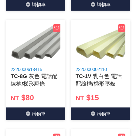
購物⾞
購物⾞
《27》 電話用品 / 接頭 / 對講機
穩壓(稽納
吊扇開關
USB 連接
溶劑瓶
《28》 電源延長線 / 分接插座
瞬間電壓
電話琴鍵
USB連接
引線器 / 
《29》 各類線材
橋式整流
復位開關
HDMI 連
數字磅秤 
《30》 訂制品 / 福利品 / 出清品
石英振盪
滑鼠滾輪
SIM / SD
超音波清
2220000613415
2220000002110
陶瓷諧振
SATA / I
手沖床機
TC-8G 灰色 電話配
TC-1V 乳白色 電話
線槽/梯形壓條
配線槽/梯形壓條
陶瓷濾波器 
FPC 軟
$80
$15
NT
NT
購物⾞
購物⾞