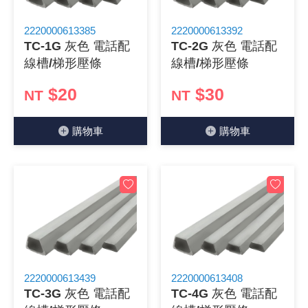
《 9 》 電阻 / 電容 / 電感
GPS/角
萬用測試儀
網路接頭 /
耳機套
來客告知
燈座 / 轉
SVR半固
電晶體-TI
類比開關
測距儀
探針
數字顯示 
微動開關
3.96mm
電纜固定
音源 插頭 /
AC to D
鋰充電電池
烙鐵清潔
刀具/研磨
環氧樹脂(固
平行電源
2220000613385
2220000613392
TC-1G 灰色 電話配
TC-2G 灰色 電話配
《10》 電晶體 / 二極體 / 震盪器
壓力 / 彎
技能檢定
USB / RJ
電視壁掛架
電捲門遙
LED 控制
線繞電阻(
電晶體-IR
介面驅動/接
照度計 / 
製具固定
斷電延時
溫度開關
7.5 / 5.
護線套(環)
香蕉插頭 /
可調式直
各類電池
烙鐵架/焊
放大鏡/數
金屬亮光膏
耐熱矽膠
線槽/梯形壓條
線槽/梯形壓條
《11》 測試IC座 / IC轉接座 / IC燒錄器
溫度 / 溼
其他配件
DVI 相關
喇叭 / 週
有線 / 無
冷光線 / 
排阻
電晶體-IRF
檢相計
銅柱/塑膠
閃爍繼電
線上開關 
5.08mm
隔離柱 / 
S端子/RCA
AVR 交
鈕扣電池 
電木PC板
刻磨機/電
瓦斯罐
同軸電纜
$20
$30
NT
NT
《12》 積體電路IC(特殊或門市無貨可另詢)
氣體感測
STEAM 
VGA 相
耳機收納
霧化器 / 
投射燈 / 
火花消除
電晶體-IRF
轉速計 / 
支架/腳墊
繼電器插座 
磁簧開關
3.0mm Mi
夾線套 / 
喇叭 接線座
UPS 不
一次鋰電
電腦纖維
電動起子
塑鋼土
訊號傳輸
購物⾞
購物⾞
《13》 電子儀表 / 測試棒
生醫模組
RS232 
保鮮膜
感應式照
電解電容
電晶體-BC
示波器 / 
旋鈕
波段開關
EL-1.3
壓條 / 配
IC 腳座
線上濾波器
鉛酸(免加
感光電路
電動起子
其他用途
影音信號
《14》 電子零配件 / 保險絲 / 磁鐵 (強力、磁條)
電壓/霍爾
電腦訊號
生活用品
陶瓷電容
電晶體-BD
其他特殊
微調器、
指撥開關 /
1.58φ 
BNC 插頭 
突波吸收
電池轉換
麵包板 / 
電熱風槍
發燒喇叭
《15》 繼電器 / SSR / 繼電器插座
顯示 / L
D型接頭 連
RO逆滲
麥拉電容
電晶體-BS
蜂鳴器/警
滑動開關
2.0φ 空
F 插頭 / 
避雷管 /
吸煙器/吸
熱熔膠槍 /
麥克風線
《16》 開關 / 無熔絲開關 / 漏電斷路器
蜂鳴 / 音效
SATA 連
鉭質電容
電晶體-MJ
熱電致冷
按式開關
2.8mm 
M(UHF) 
導電銀漆筆
繞線/退線
隔離擴張
2220000613439
2220000613408
TC-3G 灰色 電話配
TC-4G 灰色 電話配
《17》 電腦連接器 / 各式連接器
訊號產生
硬碟、顯卡
積層電容
電晶體-MP
MCH高
電源切換
4.2φ 5
N 插頭 / 
瓦斯噴火
各式萬力
電話線材/