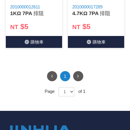
2010000012611
2010000017289
《 9 》 電阻 / 電容 / 電感
GPS/角
萬用測試儀
網路接頭 /
耳機套
來客告知
燈座 / 轉
SVR半固
電晶體-TI
類比開關
測距儀
探針
數字顯示 
微動開關
3.96mm
電纜固定
音源 插頭 /
AC to D
鋰充電電池
烙鐵清潔
刀具/研磨
環氧樹脂(固
平行電源
1KΩ 7PA 排阻
4.7KΩ 7PA 排阻
《10》 電晶體 / 二極體 / 震盪器
壓力 / 彎
技能檢定
USB / RJ
電視壁掛架
電捲門遙
LED 控制
線繞電阻(
電晶體-IR
介面驅動/接
照度計 / 
製具固定
斷電延時
溫度開關
7.5 / 5.
護線套(環)
香蕉插頭 /
可調式直
各類電池
烙鐵架/焊
放大鏡/數
金屬亮光膏
耐熱矽膠
$5
$5
NT
NT
《11》 測試IC座 / IC轉接座 / IC燒錄器
溫度 / 溼
其他配件
DVI 相關
喇叭 / 週
有線 / 無
冷光線 / 
排阻
電晶體-IRF
檢相計
銅柱/塑膠
閃爍繼電
線上開關 
5.08mm
隔離柱 / 
S端子/RCA
AVR 交
鈕扣電池 
電木PC板
刻磨機/電
瓦斯罐
同軸電纜
購物⾞
購物⾞
《12》 積體電路IC(特殊或門市無貨可另詢)
氣體感測
STEAM 
VGA 相
耳機收納
霧化器 / 
投射燈 / 
火花消除
電晶體-IRF
轉速計 / 
支架/腳墊
繼電器插座 
磁簧開關
3.0mm Mi
夾線套 / 
喇叭 接線座
UPS 不
一次鋰電
電腦纖維
電動起子
塑鋼土
訊號傳輸
《13》 電子儀表 / 測試棒
生醫模組
RS232 
保鮮膜
感應式照
電解電容
電晶體-BC
示波器 / 
旋鈕
波段開關
EL-1.3
壓條 / 配
IC 腳座
線上濾波器
鉛酸(免加
感光電路
電動起子
其他用途
影音信號
1
《14》 電子零配件 / 保險絲 / 磁鐵 (強力、磁條)
電壓/霍爾
電腦訊號
生活用品
陶瓷電容
電晶體-BD
其他特殊
微調器、
指撥開關 /
1.58φ 
BNC 插頭 
突波吸收
電池轉換
麵包板 / 
電熱風槍
發燒喇叭
Page
of 1
《15》 繼電器 / SSR / 繼電器插座
顯示 / L
D型接頭 連
RO逆滲
麥拉電容
電晶體-BS
蜂鳴器/警
滑動開關
2.0φ 空
F 插頭 / 
避雷管 /
吸煙器/吸
熱熔膠槍 /
麥克風線
《16》 開關 / 無熔絲開關 / 漏電斷路器
蜂鳴 / 音效
SATA 連
鉭質電容
電晶體-MJ
熱電致冷
按式開關
2.8mm 
M(UHF) 
導電銀漆筆
繞線/退線
隔離擴張
《17》 電腦連接器 / 各式連接器
訊號產生
硬碟、顯卡
積層電容
電晶體-MP
MCH高
電源切換
4.2φ 5
N 插頭 / 
瓦斯噴火
各式萬力
電話線材/