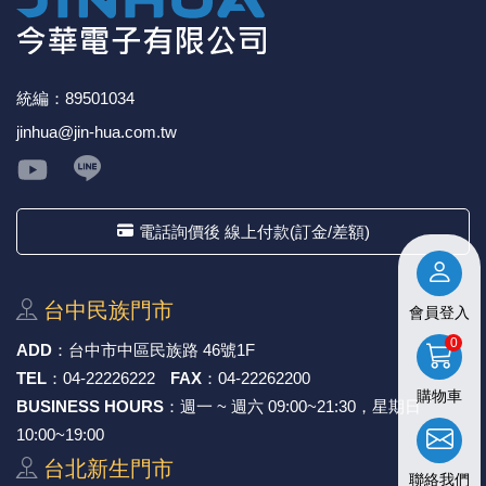
《18》 端子台 / 配線器材類
光耦合/繼
電腦電源
金屬皮膜
電晶體-
絕緣粒/電
斷電保護
6.3φ 2
TNC 插頭 
支架/電路
鎚子/刷子
壓接用排線
《19》 插頭 / 插座
馬達控制模
介面卡 / 
金電容(法
其他規格電
雲母片 / 
動力押扣
安德森接頭
PAL/FM
蝕刻設備
封口機
統編：89501034
jinhua@jin-hua.com.tw
《20》 變壓器/ 電源轉換 / 電源濾波
雷射模組
鍵盤 / 滑
固態電容
TRIAC 
偏光膜 / 
腳踏開關
連接器端子
SMA 插頭 
電池點焊
手機維修/
《21》 電池 / 電池收納盒 / 充電器
條碼讀取
AC啟動電容
SCR 單
AC無熔絲
壓排IC座
SMB/SSM
PCB 修
電話詢價後 線上付款(訂金/差額)
《22》 焊接工具 / PCB板
可調電容
光電晶體 
DC12~2
D型連接
MCX 插頭 
ESD防靜
《23》 手工具 / 電動工具
電阻型電
發光二極體 
鑰匙開關
G57連接
CC4/CDM
安全眼鏡/
台中⺠族⾨市
會員登入
0
ADD
：
台中市中區⺠族路 46號1F
《24》 各類噴劑 / 固定劑
工型電感
紅外線 發射
鍵盤開關
金手指連
磁棒 / 夾
TEL
：
04-22226222
FAX
：
04-22262200
購物車
BUSINESS HOURS
：週一 ~ 週六 09:00~21:30，星期日
《25》 零件盒 / 萬用盒 / 工具箱
鐵粉芯
七段顯示器 /
滾珠震動
牛角連接
迷你鋸 / 
10:00~19:00
《26》 錄影監視系統
Bead
二極體
水銀開關
DIN / mi
各式膠帶
台北新⽣⾨市
聯絡我們