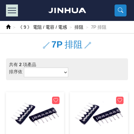
產品目錄
《2
《 
《
《 1 》 Arduino /樹莓派 /其他開發板
樹莓派、專屬配
馬達/齒輪
手機 / 平
風扇 / 
數位光纖
HDMI 傳
車用DC t
DC5V US
SMD 電阻 
電晶體-2S
燒錄器系
放大器IC
錶頭
各式保險絲
SSR 固
工業開關
2P端子線
端子台 / 
世界各國
工業用電
電池盒
烙鐵
各式鉗子
接點清潔
塑膠透明
彩色攝影機
電話插頭 /
2孔電源
2P AC電
訂制品
《 9 》 電阻 / 電容 / 電感
排阻
7P 排阻
《 2 》 實習套件 / 馬達 / 太陽能
Arduino
智能車/機
記憶卡 / 
風扇網
光纖接頭
HDMI / 
汽車電子
DC12V/2
電阻板 / 
電晶體-2S
IC轉接座
微控制IC
錶頭分流
磁鐵(強力、
小型PCB
近接開關/
1.0mm 
配線快速
AC 插頭 /
LED電源
電池收納
烙鐵頭/復
剝線/壓接
除塵清潔
塑膠萬用
DVR數位
電信測試
3孔電源
3P AC電
福利品
7P 排阻
《 3 》 手機 / 電腦 / 多媒體週邊
主板擴充/
電源升降
Display
風扇 調速
光纖工具
HDMI 中
大同電鍋
聖誕燈 / 
臥式碳膜
電晶體-2S
轉接板
記憶IC
各類儀錶
手機維修
汽車繼電
行程開關/
1.25mm
紮線帶 / 
開關 / 門鈴
家用USB
碳鋅電池
烙鐵週邊
剝皮工具
層膜保護劑
鋁質防水
探測器/內
電話相關
2孔電源
DC電源線
出清品
共有
2
項產品
《 4 》 散熱風扇 / 散熱片(膏) / 水冷散熱器
藍芽 / WI
太陽能 /
USB 測試
散熱片
影像擷取
調光器 /
COB燈
臥式水泥
電晶體-2S
DIP IC測
邏輯IC
指針三用
歐洲夾 / 
功率繼電
洛克開關
1.27mm
熱縮套管 
DC 插頭 /
AC to A
鹼性電池
焊錫絲/錫
各式鑷子
除銹潤滑
工具包
彩色液晶
電話用線
3孔電源
實驗用線
排序依
《 5 》 光纖網路線 / 相關工具配件
開關 / 鍵
自動化控
藍芽傳輸器
導熱貼片(
影音(光纖)
家用溫濕
植物燈
光敏電阻
電晶體-2S
訊號轉換
數字電錶 
電瓶夾/工
Omron
按鈕開關
1.5mm 
接線頭 / 
EC-5/S
AC to 
電池測試
拆焊工具
螺絲起子 /
潤滑劑
工具包+
監視系統
家用對講
中繼延長
漆包線
《 6 》 影音線 / HDMI / 耳機線 / 廣播器材
麥克風/語
聲音擴大
網路攝影
散熱膏
CATV有
定時器 / 
DC12 車
熱敏電阻
電晶體-2S
數據&通
Clamp 鉤
測試鉤
大功率繼
搖頭開關
2.0mm 
壓著端子
金屬接頭
AC to 
Ni-MH 
IC 夾 / I
各式板手
螺絲固定劑
鋁質手提
監視器用線
無線對講
動力延長
PVC電纜
《 7 》 家用 /車用電子產品、生活用品、RO配件
光電/紅外
各類 套件 
USB 週
水冷散熱
影像 / US
電視 / 
指示燈
鉑電阻測
電晶體-2N
功率偵測
溫度計 / 
測試PIN/短
磁簧繼電
輕觸開關
2.5mm 
配線標誌 
防水 / 
AC工業
無線電話
錫爐/錫爐
各式尺規 
瞬間膠/黏
塑膠手提
RG58A/
漏電保護插
電工法規
《 8 》 LED / 燈泡 / 照明設備
循跡 / 測
時鐘機芯 
網路週邊(
麥克風 /
無線電源
各式燈泡 / 
VR可變電
電晶體-C
光耦合器
低阻計 / 
焊片/焊針
通電延時
金屬開關
2.54mm
固定座 / 
軍規接頭
傳統低壓
Ni-CD 
助焊用品
調整棒
除膠劑
金屬機箱
電鍋線
PVC控制