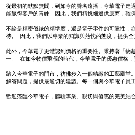
從最初的默默無聞，到如今的聲名遠播，今華電子走
《 9 》 電阻 / 電容 / 電感
能贏得客戶的青睞。因此，
我們
精挑細選供應商，確
《10》 電晶體 / 二極體 / 震盪器
不論是精密儀錶的精準度，還是電子零件的可靠性，
待。 因此，
我們
以專業的知識與熱忱的態度，提供全
《11》 測試IC座 / IC轉接座 / IC燒錄器
此外，今華電子更體認到價格的重要性。秉持著「物
《12》 積體電路IC(特殊或門市無貨可另詢)
一。 在如今物價飛漲的時代，今華電子的優惠價格，
《13》 電子儀表 / 測試棒
踏入今華電子的門市，彷彿步入一個精緻的工藝殿堂
解答問題，提供最適切的建議。每一個與今華電子員
《14》 電子零配件 / 保險絲 / 磁鐵 (強力、磁條)
歡迎蒞臨今華電子，體驗專業、親切與優惠的完美結
《15》 繼電器 / SSR / 繼電器插座
《16》 開關 / 無熔絲開關 / 漏電斷路器
《17》 電腦連接器 / 各式連接器