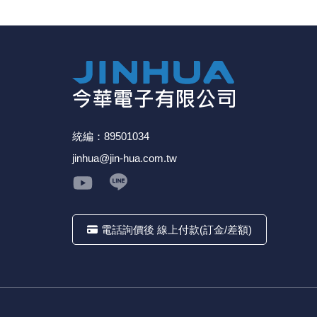
《18》 端子台 / 配線器材類
《19》 插頭 / 插座
《20》 變壓器/ 電源轉換 / 電源濾波
《21》 電池 / 電池收納盒 / 充電器
統編：89501034
jinhua@jin-hua.com.tw
《22》 焊接工具 / PCB板
《23》 手工具 / 電動工具
電話詢價後 線上付款(訂金/差額)
《24》 各類噴劑 / 固定劑
《25》 零件盒 / 萬用盒 / 工具箱
《26》 錄影監視系統