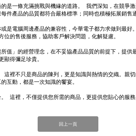
過的是一條充滿挑戰與機緣的道路。 我們深知，在競爭
GPS/角度/速度/高度模組
萬用測試儀 / 示波器
網路接頭 / 面板 / 護套
耳機套
來客告知器/警報器相關商品
燈座 / 轉換座
SVR半固定可調電阻
電晶體-TIP 系列
類比開關&多工選擇積體電路
測距儀
探針
數字顯示 循環/延時繼電器
微動開關
3.96mm 連接器
電纜固定頭
音源 插頭 / 插座 / 轉接頭 / 面板
AC to DC 變壓器 / 配件
鋰充電電池 / 模組
烙鐵清潔用品
刀具/研磨工具
環氧樹脂(固化劑) / UV固化劑
平行電源線
保每件產品的品質都符合嚴格標準；同時也積極拓展銷售
壓力 / 彎曲模組
技能檢定套件
USB / RJ45 / RS232 切換器
電視壁掛架 / 喇叭架
電捲門遙控器
LED 控制器 / 調光器
線繞電阻(瓷管電阻)(可訂製)
電晶體-IRF 系列
介面驅動/接收 IC
照度計 / 噪音計
製具固定扣
斷電延時繼電器
溫度開關
7.5 / 5.0mm 連接器
護線套(環) / 扣式塞頭 / 電源線扣
香蕉插頭 / 插座 / 博士端子
可調式直流電源供應器
各類電池充電器
烙鐵架/焊錫架
放大鏡/數位顯微鏡
金屬亮光膏/劑
耐熱矽膠電線
亦或是電腦周邊產品的兼容性，今華電子都力求做到最好
方位的售後服務，協助客戶解決問題，化解疑慮。
溫度 / 溼度 / 液體模組
其他配件
DVI 相關商品
喇叭 / 週邊商品
有線 / 無線門鈴
冷光線 / 驅動器
排阻
電晶體-IRFD/IRFR/IRFS
檢相計
銅柱/塑膠柱/螺絲/墊片/O型圈
閃爍繼電器
線上開關 / 排風扇開關
5.08mm 大4P連接器
隔離柱 / 鉚釘
S端子/RCA 插頭 / 插座 / 轉接頭
AVR 交流穩壓器
鈕扣電池 / 助聽器電池
電木PC板
刻磨機/電鑽/鑽頭
瓦斯罐
同軸電纜線
超所值」的經營理念，在不妥協產品品質的前提下，提供
氣體感測模組
STEAM 科學實驗
VGA 相關商品
耳機收納
霧化器 / 霧化片
投射燈 / 工作燈 / 軌道燈
火花消除器
電晶體-IRFP/IRFU/IRFZ
轉速計 / 風速計
支架/腳墊
繼電器插座 / 配件 / 工具
磁簧開關
3.0mm Mini Fit連接器
夾線套 / 扭線環
喇叭 接線座 / 戰車座
UPS 不斷電系統
一次鋰電池
電腦纖維萬用板
電動起子
塑鋼土
訊號傳輸電纜線
更顯得彌足珍貴。
生醫模組
RS232 相關商品
保鮮膜
感應式照明相關商品
電解電容
電晶體-BC/雙極BJT 系列
示波器 / 熱像儀
旋鈕
波段開關
EL-1.3空中接頭連接器
壓條 / 配線槽 / 線槽剪刀
IC 腳座
線上濾波器 / 電源濾波器
鉛酸(免加水)充電電池
感光電路板
電動起子頭
其他用途噴劑
影音信號線
。 這裡不只是商品的陳列，更是知識與熱情的交織。親
工的互動，都是一次知識的饗宴。
電壓/霍爾電流模組
電腦訊號轉換器
生活用品
陶瓷電容
電晶體-BD/BDT/BF 系列
其他特殊儀錶
微調器、刻度盤
指撥開關 / BCD / 編碼器
1.58φ 空中接頭連接器
BNC 插頭 / 插座 / 轉接頭
突波吸收器
電池轉換套筒
麵包板 / 跳線盒 / 供電電源板
電熱風槍
發燒喇叭線
合。 這裡，不僅提供您所需的商品，更提供您貼心的服務
顯示 / LED燈 模組
D型接頭 連接線 / 轉接頭
RO逆滲透週邊配件
麥拉電容
電晶體-BS/BUxx系列
蜂鳴器/警報器
滑動開關
2.0φ 空中接頭連接器
F 插頭 / 插座 / 轉接頭
避雷管 / 陶瓷氣體放電管
吸煙器/吸煙儀
熱熔膠槍 / 膠條
麥克風線
蜂鳴 / 音效 / MP3 模組
SATA 連接線 / 轉接頭
鉭質電容
電晶體-MJ/MJE/MJH 系列
熱電致冷晶片
按式開關
2.8mm 車用連接器
M(UHF) 插頭 / 插座 / 轉接頭
導電銀漆筆/膠/貼片/飛線補點焊片
繞線/退線筆
隔離擴張網
回上一頁
訊號產生模組
硬碟、顯卡支撐架 / 外接盒 / 軟碟機
積層電容
電晶體-MPSA 系列
MCH高溫陶瓷加熱片
電源切換開關
4.2φ 5016空中接頭連接器
N 插頭 / 插座 / 轉接頭
瓦斯噴火槍
各式萬力夾
電話線材/跳線