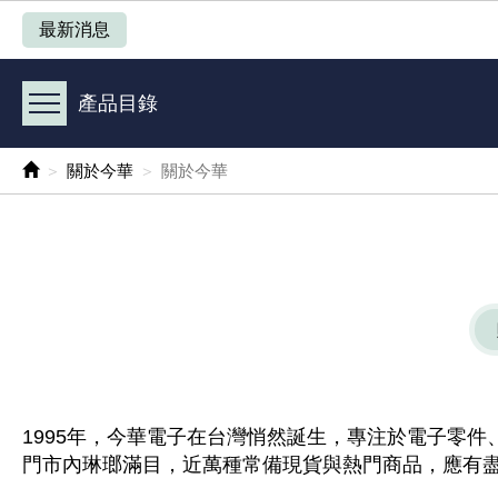
產品目錄
最新消息
《 1 》 Arduino /樹莓派 /其他開發板
產品目錄
《 2 》 實習套件 / 馬達 / 太陽能
關於今華
關於今華
《 3 》 手機 / 電腦 / 多媒體週邊
《 4 》 散熱風扇 / 散熱片(膏) / 水冷散熱器
《 5 》 光纖網路線 / 相關工具配件
《 6 》 影音線 / HDMI / 耳機線 / 廣播器材
《 7 》 家用 /車用電子產品、生活用品、RO配件
1995年，今華電子在台灣悄然誕生，專注於電子零
門市內琳瑯滿目，近萬種常備現貨與熱門商品，應有
《 8 》 LED / 燈泡 / 照明設備