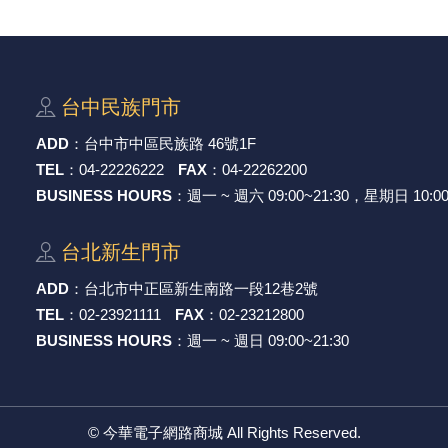
光耦合/繼電器/MOS觸發開關 模組
電腦電源供應器/相關配件
金屬皮膜電容
電晶體-電磁爐晶體系列
絕緣粒/電晶體插座
斷電保護開關
6.3φ 250汽車連接器
TNC 插頭 / 插座 / 轉接頭
支架/電路板夾具/BGA萬用鋼網
鎚子/刷子
壓接用排線 / 軟排線
馬達控制模組(不含馬達)
介面卡 / 擴充卡
金電容(法拉電容)
其他規格電晶體TR
雲母片 / 矽膠片
動力押扣開關
安德森接頭 / 航空連接器
PAL/FME 轉接頭
蝕刻設備
封口機
台中⺠族⾨市
雷射模組
鍵盤 / 滑鼠 / 電腦週邊
固態電容
TRIAC 雙向閘流體
偏光膜 / 反射片
腳踏開關
連接器端子退PIN器
SMA 插頭 / 插座 / 轉接頭 / 線材
電池點焊配件
手機維修/鐘錶工具
ADD
：
台中市中區⺠族路 46號1F
TEL
：
04-22226222
FAX
：
04-22262200
條碼讀取機
AC啟動電容 / 運轉電容 / MKP(薄膜)電容
SCR 單向直流閘流體
AC無熔絲開關 / 漏電斷路器 / 電磁接觸器
壓排IC座
SMB/SSMB/SMC 插頭 / 插座 / 轉接頭
PCB 修護工具
BUSINESS HOURS
：週一 ~ 週六 09:00~21:30，星期日 10:00
可調電容
光電晶體 / 光電開關
DC12~24V 點火過載保護開關
D型連接器
MCX 插頭 / 插座 / 轉接頭
ESD防靜電週邊
台北新⽣⾨市
電阻型電感
發光二極體 (LED) / 配件
鑰匙開關
G57連接器
CC4/CDMA 插頭 / 插座
安全眼鏡/指套
ADD
：
台北市中正區新⽣南路⼀段12巷2號
TEL
：
02-23921111
FAX
：
02-23212800
工型電感
紅外線 發射/接收 LED
鍵盤開關
金手指連接器
磁棒 / 夾棒
BUSINESS HOURS
：週一 ~ 週日 09:00~21:30
鐵粉芯
七段顯示器 / 點矩陣 / LED Bar
滾珠震動開關
牛角連接器
迷你鋸 / 絲鋸架
Bead
二極體
水銀開關
DIN / mini DIN 連接器
各式膠帶
©
今華電子網路商城
All Rights Reserved.