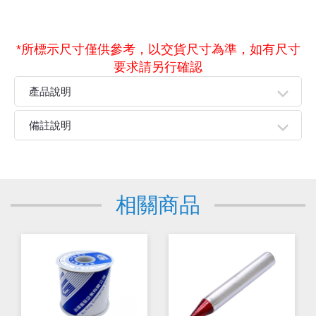
*所標示尺寸僅供參考，以交貨尺寸為準，如有尺寸
要求請另行確認
產品說明
● 是電子製作和電器維修的必備工具，主要用途是焊接元件
備註說明
及導線。
● 平時不用烙鐵的時候，要讓烙鐵頭上保持有一定量的錫，
親愛的顧客您好！
可避免其表面重新氧化。
下單前請先詳閱
【購物說明】
，訂單成立後表示100%同意
今華電子官網購物規範。商品可能因不同因素導致調價、
相關商品
停產、缺貨或延遲出貨等情況。本公司將保留是否接受訂
單的權利，不便之處敬請見諒。
★如要
【
前往門市
】
購買商品，可先來電詢問門市是否有
現貨，以免浪費您寶貴的時間。
★產品價格大幅波動，網站可能無法即時更新，所有訂單
均會以E-Mail確認訂單價格，未收到人員確認訂單之前請
勿自行匯款。
★ 電子零組件本公司同一產品可能有多供應商，每家供應