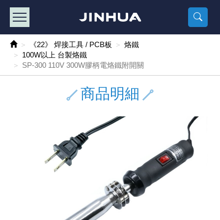
產品目錄
《2
《 
《
《 1 》 Arduino /樹莓派 /其他開發板
樹莓派、專屬配
馬達/齒輪
手機 / 平
風扇 / 
數位光纖
HDMI 傳
車用DC t
DC5V US
SMD 電阻 
電晶體-2S
燒錄器系
放大器IC
錶頭
各式保險絲
SSR 固
工業開關
2P端子線
端子台 / 
世界各國
工業用電
電池盒
烙鐵
各式鉗子
接點清潔
塑膠透明
彩色攝影機
電話插頭 /
2孔電源
2P AC電
訂制品
《22》 焊接工具 / PCB板
烙鐵
100W以上 台製烙鐵
《 2 》 實習套件 / 馬達 / 太陽能
Arduino
智能車/機
記憶卡 / 
風扇網
光纖接頭
HDMI / 
汽車電子
DC12V/2
電阻板 / 
電晶體-2S
IC轉接座
微控制IC
錶頭分流
磁鐵(強力、
小型PCB
近接開關/
1.0mm 
配線快速
AC 插頭 /
LED電源
電池收納
烙鐵頭/復
剝線/壓接
除塵清潔
塑膠萬用
DVR數位
電信測試
3孔電源
3P AC電
福利品
SP-300 110V 300W膠柄電烙鐵附開關
《 3 》 手機 / 電腦 / 多媒體週邊
主板擴充/
電源升降
Display
風扇 調速
光纖工具
HDMI 中
大同電鍋
聖誕燈 / 
臥式碳膜
電晶體-2S
轉接板
記憶IC
各類儀錶
手機維修
汽車繼電
行程開關/
1.25mm
紮線帶 / 
開關 / 門鈴
家用USB
碳鋅電池
烙鐵週邊
剝皮工具
層膜保護劑
鋁質防水
探測器/內
電話相關
2孔電源
DC電源線
出清品
商品明細
《 4 》 散熱風扇 / 散熱片(膏) / 水冷散熱器
藍芽 / WI
太陽能 /
USB 測試
散熱片
影像擷取
調光器 /
COB燈
臥式水泥
電晶體-2S
DIP IC測
邏輯IC
指針三用
歐洲夾 / 
功率繼電
洛克開關
1.27mm
熱縮套管 
DC 插頭 /
AC to A
鹼性電池
焊錫絲/錫
各式鑷子
除銹潤滑
工具包
彩色液晶
電話用線
3孔電源
實驗用線
《 5 》 光纖網路線 / 相關工具配件
開關 / 鍵
自動化控
藍芽傳輸器
導熱貼片(
影音(光纖)
家用溫濕
植物燈
光敏電阻
電晶體-2S
訊號轉換
數字電錶 
電瓶夾/工
Omron
按鈕開關
1.5mm 
接線頭 / 
EC-5/S
AC to 
電池測試
拆焊工具
螺絲起子 /
潤滑劑
工具包+
監視系統
家用對講
中繼延長
漆包線
《 6 》 影音線 / HDMI / 耳機線 / 廣播器材
麥克風/語
聲音擴大
網路攝影
散熱膏
CATV有
定時器 / 
DC12 車
熱敏電阻
電晶體-2S
數據&通
Clamp 鉤
測試鉤
大功率繼
搖頭開關
2.0mm 
壓著端子
金屬接頭
AC to 
Ni-MH 
IC 夾 / I
各式板手
螺絲固定劑
鋁質手提
監視器用線
無線對講
動力延長
PVC電纜
《 7 》 家用 /車用電子產品、生活用品、RO配件
光電/紅外
各類 套件 
USB 週
水冷散熱
影像 / US
電視 / 
指示燈
鉑電阻測
電晶體-2N
功率偵測
溫度計 / 
測試PIN/短
磁簧繼電
輕觸開關
2.5mm 
配線標誌 
防水 / 
AC工業
無線電話
錫爐/錫爐
各式尺規 
瞬間膠/黏
塑膠手提
RG58A/
漏電保護插
電工法規
《 8 》 LED / 燈泡 / 照明設備
循跡 / 測
時鐘機芯 
網路週邊(
麥克風 /
無線電源
各式燈泡 / 
VR可變電
電晶體-C
光耦合器
低阻計 / 
焊片/焊針
通電延時
金屬開關
2.54mm
固定座 / 
軍規接頭
傳統低壓
Ni-CD 
助焊用品
調整棒
除膠劑
金屬機箱
電鍋線
PVC控制