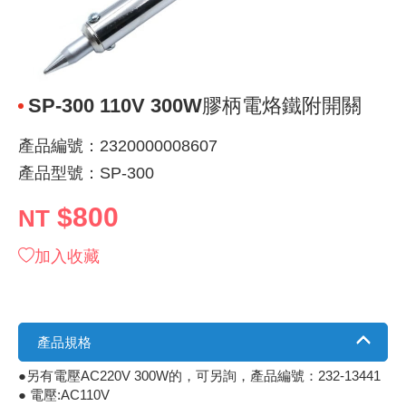
《 9 》 電阻 / 電容 / 電感
GPS/角
萬用測試儀
網路接頭 /
耳機套
來客告知
燈座 / 轉
SVR半固
電晶體-TI
類比開關
測距儀
探針
數字顯示 
微動開關
3.96mm
電纜固定
音源 插頭 /
AC to D
鋰充電電池
烙鐵清潔
刀具/研磨
環氧樹脂(固
平行電源
《10》 電晶體 / 二極體 / 震盪器
壓力 / 彎
技能檢定
USB / RJ
電視壁掛架
電捲門遙
LED 控制
線繞電阻(
電晶體-IR
介面驅動/接
照度計 / 
製具固定
斷電延時
溫度開關
7.5 / 5.
護線套(環)
香蕉插頭 /
可調式直
各類電池
烙鐵架/焊
放大鏡/數
金屬亮光膏
耐熱矽膠
SP-300 110V 300W膠柄電烙鐵附開關
《11》 測試IC座 / IC轉接座 / IC燒錄器
溫度 / 溼
其他配件
DVI 相關
喇叭 / 週
有線 / 無
冷光線 / 
排阻
電晶體-IRF
檢相計
銅柱/塑膠
閃爍繼電
線上開關 
5.08mm
隔離柱 / 
S端子/RCA
AVR 交
鈕扣電池 
電木PC板
刻磨機/電
瓦斯罐
同軸電纜
產品編號：2320000008607
《12》 積體電路IC(特殊或門市無貨可另詢)
氣體感測
STEAM 
VGA 相
耳機收納
霧化器 / 
投射燈 / 
火花消除
電晶體-IRF
轉速計 / 
支架/腳墊
繼電器插座 
磁簧開關
3.0mm Mi
夾線套 / 
喇叭 接線座
UPS 不
一次鋰電
電腦纖維
電動起子
塑鋼土
訊號傳輸
產品型號：SP-300
《13》 電子儀表 / 測試棒
生醫模組
RS232 
保鮮膜
感應式照
電解電容
電晶體-BC
示波器 / 
旋鈕
波段開關
EL-1.3
壓條 / 配
IC 腳座
線上濾波器
鉛酸(免加
感光電路
電動起子
其他用途
影音信號
$800
NT
《14》 電子零配件 / 保險絲 / 磁鐵 (強力、磁條)
電壓/霍爾
電腦訊號
生活用品
陶瓷電容
電晶體-BD
其他特殊
微調器、
指撥開關 /
1.58φ 
BNC 插頭 
突波吸收
電池轉換
麵包板 / 
電熱風槍
發燒喇叭
加入收藏
《15》 繼電器 / SSR / 繼電器插座
顯示 / L
D型接頭 連
RO逆滲
麥拉電容
電晶體-BS
蜂鳴器/警
滑動開關
2.0φ 空
F 插頭 / 
避雷管 /
吸煙器/吸
熱熔膠槍 /
麥克風線
《16》 開關 / 無熔絲開關 / 漏電斷路器
蜂鳴 / 音效
SATA 連
鉭質電容
電晶體-MJ
熱電致冷
按式開關
2.8mm 
M(UHF) 
導電銀漆筆
繞線/退線
隔離擴張
產品規格
●另有電壓AC220V 300W的，可另詢，產品編號：232-13441
《17》 電腦連接器 / 各式連接器
訊號產生
硬碟、顯卡
積層電容
電晶體-MP
MCH高
電源切換
4.2φ 5
N 插頭 / 
瓦斯噴火
各式萬力
電話線材/
● 電壓:AC110V