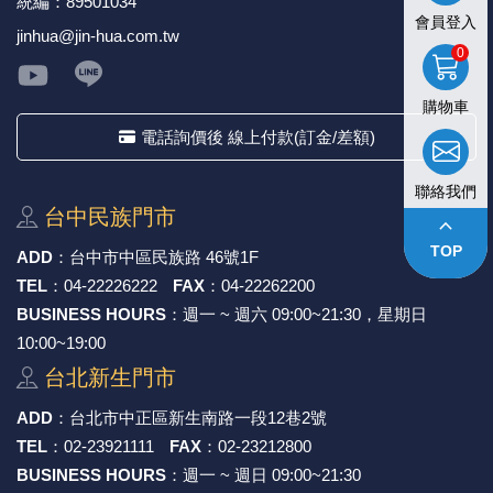
統編：89501034
會員登入
jinhua@jin-hua.com.tw
0
購物車
電話詢價後 線上付款(訂金/差額)
聯絡我們
台中⺠族⾨市
keyboard_arrow_up
TOP
ADD
：
台中市中區⺠族路 46號1F
TEL
：
04-22226222
FAX
：
04-22262200
BUSINESS HOURS
：週一 ~ 週六 09:00~21:30，星期日
10:00~19:00
台北新⽣⾨市
ADD
：
台北市中正區新⽣南路⼀段12巷2號
TEL
：
02-23921111
FAX
：
02-23212800
BUSINESS HOURS
：週一 ~ 週日 09:00~21:30