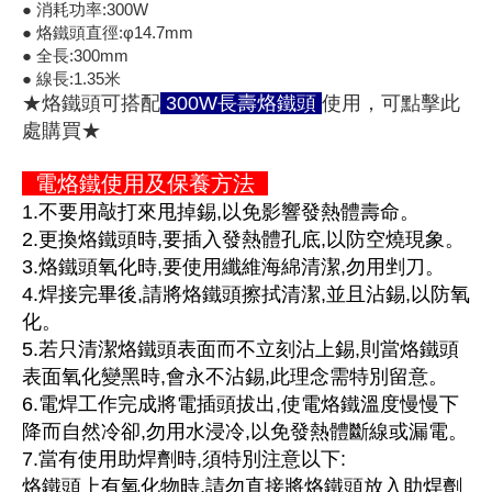
● 消耗功率:300W
《18》 端子台 / 配線器材類
光耦合/繼
電腦電源
金屬皮膜
電晶體-
絕緣粒/電
斷電保護
6.3φ 2
TNC 插頭 
支架/電路
鎚子/刷子
壓接用排線
● 烙鐵頭直徑:φ14.7mm
● 全長:300mm
● 線長:1.35米
《19》 插頭 / 插座
馬達控制模
介面卡 / 
金電容(法
其他規格電
雲母片 / 
動力押扣
安德森接頭
PAL/FM
蝕刻設備
封口機
★烙鐵頭可搭配
300W長壽烙鐵頭
使用，可點擊此
處購買★
《20》 變壓器/ 電源轉換 / 電源濾波
雷射模組
鍵盤 / 滑
固態電容
TRIAC 
偏光膜 / 
腳踏開關
連接器端子
SMA 插頭 
電池點焊
手機維修/
電烙鐵使用及保養方法
《21》 電池 / 電池收納盒 / 充電器
條碼讀取
AC啟動電容
SCR 單
AC無熔絲
壓排IC座
SMB/SSM
PCB 修
1.不要用敲打來甩掉錫,以免影響發熱體壽命。
2.更換烙鐵頭時,要插入發熱體孔底,以防空燒現象。
《22》 焊接工具 / PCB板
可調電容
光電晶體 
DC12~2
D型連接
MCX 插頭 
ESD防靜
3.烙鐵頭氧化時,要使用纖維海綿清潔,勿用剉刀。
4.焊接完畢後,請將烙鐵頭擦拭清潔,並且沾錫,以防氧
《23》 手工具 / 電動工具
電阻型電
發光二極體 
鑰匙開關
G57連接
CC4/CDM
安全眼鏡/
化。
5.若只清潔烙鐵頭表面而不立刻沾上錫,則當烙鐵頭
《24》 各類噴劑 / 固定劑
工型電感
紅外線 發射
鍵盤開關
金手指連
磁棒 / 夾
表面氧化變黑時,會永不沾錫,此理念需特別留意。
6.電焊工作完成將電插頭拔出,使電烙鐵溫度慢慢下
《25》 零件盒 / 萬用盒 / 工具箱
鐵粉芯
七段顯示器 /
滾珠震動
牛角連接
迷你鋸 / 
降而自然冷卻,勿用水浸冷,以免發熱體斷線或漏電。
7.當有使用助焊劑時,須特別注意以下:
《26》 錄影監視系統
Bead
二極體
水銀開關
DIN / mi
各式膠帶
烙鐵頭上有氧化物時,請勿直接將烙鐵頭放入助焊劑