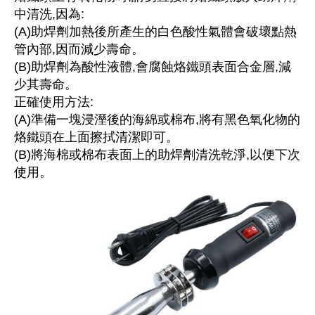
中清洗,因為:
《27》 電話用品 / 接頭 / 對講機
穩壓(稽納
吊扇開關
USB 連接
溶劑瓶
(A)助焊劑加熱後所產生的白色酸性氣體會破壞點熱
管內部,因而減少壽命。
《28》 電源延長線 / 分接插座
瞬間電壓
電話琴鍵
USB連接
引線器 / 
(B)助焊劑為酸性液體,會腐蝕烙鐵頭表面合金層,減
少其壽命。
《29》 各類線材
橋式整流
復位開關
HDMI 連
數字磅秤 
正確使用方法:
(A)準備一塊浸溼後的海綿或棉布,將有黑色氧化物的
《30》 訂制品 / 福利品 / 出清品
石英振盪
滑鼠滾輪
SIM / SD
超音波清
烙鐵頭在上面擦拭清潔即可。
(B)將海棉或棉布表面上的助焊劑清洗乾淨,以便下次
陶瓷諧振
SATA / I
手沖床機
使用。
陶瓷濾波器 
FPC 軟