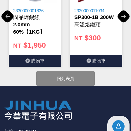
商的產品尺寸與產品配件可能會有差異，
網站上的尺寸圖
與產品配件『僅供參考』，出貨以門市現貨為主。
2330000001836
2320000011034
★ 購買後發票如有問題，請於7天內來電告知服務人
固品焊錫絲
SP300-1B 300W
Previous
Next
員
。
2.0mm
高溫烙鐵頭
60%【1KG】
$300
NT
$1,950
NT
購物⾞
購物⾞
回列表頁