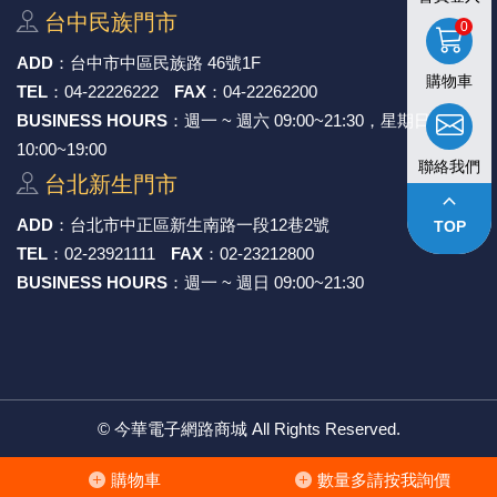
台中⺠族⾨市
0
ADD
：
台中市中區⺠族路 46號1F
購物車
TEL
：
04-22226222
FAX
：
04-22262200
BUSINESS HOURS
：週一 ~ 週六 09:00~21:30，星期日
10:00~19:00
聯絡我們
台北新⽣⾨市
keyboard_arrow_up
ADD
：
台北市中正區新⽣南路⼀段12巷2號
TOP
TEL
：
02-23921111
FAX
：
02-23212800
BUSINESS HOURS
：週一 ~ 週日 09:00~21:30
©
今華電子網路商城
All Rights Reserved.
購物⾞
數量多請按我詢價