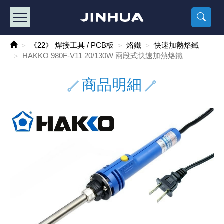
產品目錄
《2
《 
《
《 1 》 Arduino /樹莓派 /其他開發板
樹莓派、專屬配
馬達/齒輪
手機 / 平
風扇 / 
數位光纖
HDMI 傳
車用DC t
DC5V US
SMD 電阻 
電晶體-2S
燒錄器系
放大器IC
錶頭
各式保險絲
SSR 固
工業開關
2P端子線
端子台 / 
世界各國
工業用電
電池盒
烙鐵
各式鉗子
接點清潔
塑膠透明
彩色攝影機
電話插頭 /
2孔電源
2P AC電
訂制品
《22》 焊接工具 / PCB板
烙鐵
快速加熱烙鐵
HAKKO 980F-V11 20/130W 兩段式快速加熱烙鐵
《 2 》 實習套件 / 馬達 / 太陽能
Arduino
智能車/機
記憶卡 / 
風扇網
光纖接頭
HDMI / 
汽車電子
DC12V/2
電阻板 / 
電晶體-2S
IC轉接座
微控制IC
錶頭分流
磁鐵(強力、
小型PCB
近接開關/
1.0mm 
配線快速
AC 插頭 /
LED電源
電池收納
烙鐵頭/復
剝線/壓接
除塵清潔
塑膠萬用
DVR數位
電信測試
3孔電源
3P AC電
福利品
商品明細
《 3 》 手機 / 電腦 / 多媒體週邊
主板擴充/
電源升降
Display
風扇 調速
光纖工具
HDMI 中
大同電鍋
聖誕燈 / 
臥式碳膜
電晶體-2S
轉接板
記憶IC
各類儀錶
手機維修
汽車繼電
行程開關/
1.25mm
紮線帶 / 
開關 / 門鈴
家用USB
碳鋅電池
烙鐵週邊
剝皮工具
層膜保護劑
鋁質防水
探測器/內
電話相關
2孔電源
DC電源線
出清品
《 4 》 散熱風扇 / 散熱片(膏) / 水冷散熱器
藍芽 / WI
太陽能 /
USB 測試
散熱片
影像擷取
調光器 /
COB燈
臥式水泥
電晶體-2S
DIP IC測
邏輯IC
指針三用
歐洲夾 / 
功率繼電
洛克開關
1.27mm
熱縮套管 
DC 插頭 /
AC to A
鹼性電池
焊錫絲/錫
各式鑷子
除銹潤滑
工具包
彩色液晶
電話用線
3孔電源
實驗用線
《 5 》 光纖網路線 / 相關工具配件
開關 / 鍵
自動化控
藍芽傳輸器
導熱貼片(
影音(光纖)
家用溫濕
植物燈
光敏電阻
電晶體-2S
訊號轉換
數字電錶 
電瓶夾/工
Omron
按鈕開關
1.5mm 
接線頭 / 
EC-5/S
AC to 
電池測試
拆焊工具
螺絲起子 /
潤滑劑
工具包+
監視系統
家用對講
中繼延長
漆包線
《 6 》 影音線 / HDMI / 耳機線 / 廣播器材
麥克風/語
聲音擴大
網路攝影
散熱膏
CATV有
定時器 / 
DC12 車
熱敏電阻
電晶體-2S
數據&通
Clamp 鉤
測試鉤
大功率繼
搖頭開關
2.0mm 
壓著端子
金屬接頭
AC to 
Ni-MH 
IC 夾 / I
各式板手
螺絲固定劑
鋁質手提
監視器用線
無線對講
動力延長
PVC電纜
《 7 》 家用 /車用電子產品、生活用品、RO配件
光電/紅外
各類 套件 
USB 週
水冷散熱
影像 / US
電視 / 
指示燈
鉑電阻測
電晶體-2N
功率偵測
溫度計 / 
測試PIN/短
磁簧繼電
輕觸開關
2.5mm 
配線標誌 
防水 / 
AC工業
無線電話
錫爐/錫爐
各式尺規 
瞬間膠/黏
塑膠手提
RG58A/
漏電保護插
電工法規
《 8 》 LED / 燈泡 / 照明設備
循跡 / 測
時鐘機芯 
網路週邊(
麥克風 /
無線電源
各式燈泡 / 
VR可變電
電晶體-C
光耦合器
低阻計 / 
焊片/焊針
通電延時
金屬開關
2.54mm
固定座 / 
軍規接頭
傳統低壓
Ni-CD 
助焊用品
調整棒
除膠劑
金屬機箱
電鍋線
PVC控制