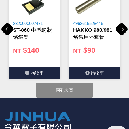
勿自行匯款。
★ 電子零組件本公司同一產品可能有多供應商，每家供應
商的產品尺寸與產品配件可能會有差異，
網站上的尺寸圖
與產品配件『僅供參考』，出貨以門市現貨為主。
2320000007471
4962615528446
★ 購買後發票如有問題，請於7天內來電告知服務人
ST-860 中型網狀
HAKKO 980/981
Previous
Next
員
。
烙鐵架
烙鐵用外套管
$140
$90
NT
NT
購物⾞
購物⾞
回列表頁