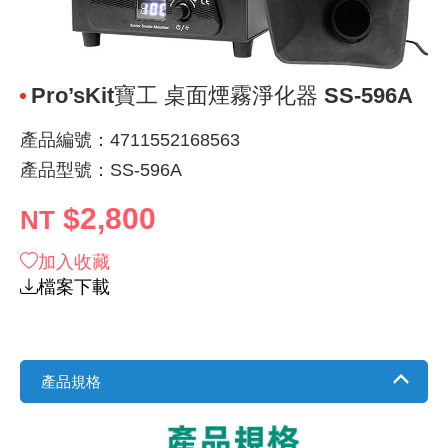
《 9 》 電阻 / 電容 / 電感
GPS/角
萬用測試儀
網路接頭 /
耳機套
來客告知
燈座 / 轉
SVR半固
電晶體-TI
類比開關
測距儀
探針
數字顯示 
微動開關
3.96mm
電纜固定
音源 插頭 /
AC to D
鋰充電電池
烙鐵清潔
刀具/研磨
環氧樹脂(固
平行電源
《10》 電晶體 / 二極體 / 震盪器
壓力 / 彎
技能檢定
USB / RJ
電視壁掛架
電捲門遙
LED 控制
線繞電阻(
電晶體-IR
介面驅動/接
照度計 / 
製具固定
斷電延時
溫度開關
7.5 / 5.
護線套(環)
香蕉插頭 /
可調式直
各類電池
烙鐵架/焊
放大鏡/數
金屬亮光膏
耐熱矽膠
Pro’sKit寶工 桌面煙霧淨化器 SS-596A
《11》 測試IC座 / IC轉接座 / IC燒錄器
溫度 / 溼
其他配件
DVI 相關
喇叭 / 週
有線 / 無
冷光線 / 
排阻
電晶體-IRF
檢相計
銅柱/塑膠
閃爍繼電
線上開關 
5.08mm
隔離柱 / 
S端子/RCA
AVR 交
鈕扣電池 
電木PC板
刻磨機/電
瓦斯罐
同軸電纜
產品編號：4711552168563
產品型號：SS-596A
《12》 積體電路IC(特殊或門市無貨可另詢)
氣體感測
STEAM 
VGA 相
耳機收納
霧化器 / 
投射燈 / 
火花消除
電晶體-IRF
轉速計 / 
支架/腳墊
繼電器插座 
磁簧開關
3.0mm Mi
夾線套 / 
喇叭 接線座
UPS 不
一次鋰電
電腦纖維
電動起子
塑鋼土
訊號傳輸
$2,800
NT
《13》 電子儀表 / 測試棒
生醫模組
RS232 
保鮮膜
感應式照
電解電容
電晶體-BC
示波器 / 
旋鈕
波段開關
EL-1.3
壓條 / 配
IC 腳座
線上濾波器
鉛酸(免加
感光電路
電動起子
其他用途
影音信號
加入收藏
《14》 電子零配件 / 保險絲 / 磁鐵 (強力、磁條)
電壓/霍爾
電腦訊號
生活用品
陶瓷電容
電晶體-BD
其他特殊
微調器、
指撥開關 /
1.58φ 
BNC 插頭 
突波吸收
電池轉換
麵包板 / 
電熱風槍
發燒喇叭
檔案下載
《15》 繼電器 / SSR / 繼電器插座
顯示 / L
D型接頭 連
RO逆滲
麥拉電容
電晶體-BS
蜂鳴器/警
滑動開關
2.0φ 空
F 插頭 / 
避雷管 /
吸煙器/吸
熱熔膠槍 /
麥克風線
《16》 開關 / 無熔絲開關 / 漏電斷路器
蜂鳴 / 音效
SATA 連
鉭質電容
電晶體-MJ
熱電致冷
按式開關
2.8mm 
M(UHF) 
導電銀漆筆
繞線/退線
隔離擴張
產品規格
《17》 電腦連接器 / 各式連接器
訊號產生
硬碟、顯卡
積層電容
電晶體-MP
MCH高
電源切換
4.2φ 5
N 插頭 / 
瓦斯噴火
各式萬力
電話線材/