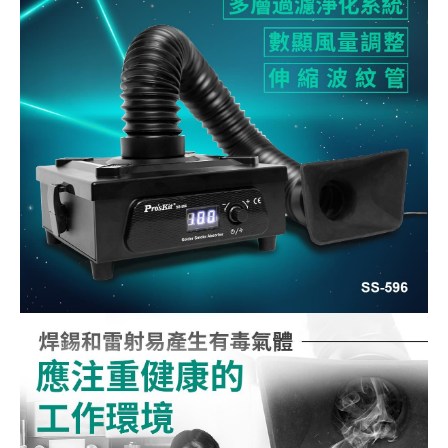
《27》 電話用品 / 接頭 / 對講機
穩壓(稽納
吊扇開關
USB 連接
溶劑瓶
《28》 電源延長線 / 分接插座
瞬間電壓
電話琴鍵
USB連接
引線器 / 
《29》 各類線材
橋式整流
復位開關
HDMI 連
數字磅秤 
《30》 訂制品 / 福利品 / 出清品
石英振盪
滑鼠滾輪
SIM / SD
超音波清
陶瓷諧振
SATA / I
手沖床機
陶瓷濾波器 
FPC 軟