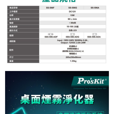
《18》 端子台 / 配線器材類
光耦合/繼
電腦電源
金屬皮膜
電晶體-
絕緣粒/電
斷電保護
6.3φ 2
TNC 插頭 
支架/電路
鎚子/刷子
壓接用排線
《19》 插頭 / 插座
馬達控制模
介面卡 / 
金電容(法
其他規格電
雲母片 / 
動力押扣
安德森接頭
PAL/FM
蝕刻設備
封口機
《20》 變壓器/ 電源轉換 / 電源濾波
雷射模組
鍵盤 / 滑
固態電容
TRIAC 
偏光膜 / 
腳踏開關
連接器端子
SMA 插頭 
電池點焊
手機維修/
《21》 電池 / 電池收納盒 / 充電器
條碼讀取
AC啟動電容
SCR 單
AC無熔絲
壓排IC座
SMB/SSM
PCB 修
《22》 焊接工具 / PCB板
可調電容
光電晶體 
DC12~2
D型連接
MCX 插頭 
ESD防靜
《23》 手工具 / 電動工具
電阻型電
發光二極體 
鑰匙開關
G57連接
CC4/CDM
安全眼鏡/
《24》 各類噴劑 / 固定劑
工型電感
紅外線 發射
鍵盤開關
金手指連
磁棒 / 夾
《25》 零件盒 / 萬用盒 / 工具箱
鐵粉芯
七段顯示器 /
滾珠震動
牛角連接
迷你鋸 / 
《26》 錄影監視系統
Bead
二極體
水銀開關
DIN / mi
各式膠帶