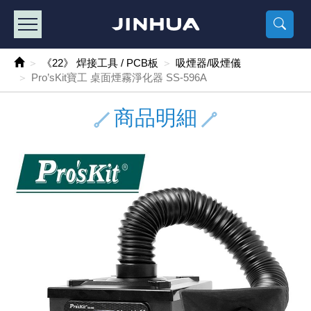
產品目錄
《2
《 
《
《 1 》 Arduino /樹莓派 /其他開發板
樹莓派、專屬配
馬達/齒輪
手機 / 平
風扇 / 
數位光纖
HDMI 傳
車用DC t
DC5V US
SMD 電阻 
電晶體-2S
燒錄器系
放大器IC
錶頭
各式保險絲
SSR 固
工業開關
2P端子線
端子台 / 
世界各國
工業用電
電池盒
烙鐵
各式鉗子
接點清潔
塑膠透明
彩色攝影機
電話插頭 /
2孔電源
2P AC電
訂制品
《22》 焊接工具 / PCB板
吸煙器/吸煙儀
Pro’sKit寶工 桌面煙霧淨化器 SS-596A
《 2 》 實習套件 / 馬達 / 太陽能
Arduino
智能車/機
記憶卡 / 
風扇網
光纖接頭
HDMI / 
汽車電子
DC12V/2
電阻板 / 
電晶體-2S
IC轉接座
微控制IC
錶頭分流
磁鐵(強力、
小型PCB
近接開關/
1.0mm 
配線快速
AC 插頭 /
LED電源
電池收納
烙鐵頭/復
剝線/壓接
除塵清潔
塑膠萬用
DVR數位
電信測試
3孔電源
3P AC電
福利品
商品明細
《 3 》 手機 / 電腦 / 多媒體週邊
主板擴充/
電源升降
Display
風扇 調速
光纖工具
HDMI 中
大同電鍋
聖誕燈 / 
臥式碳膜
電晶體-2S
轉接板
記憶IC
各類儀錶
手機維修
汽車繼電
行程開關/
1.25mm
紮線帶 / 
開關 / 門鈴
家用USB
碳鋅電池
烙鐵週邊
剝皮工具
層膜保護劑
鋁質防水
探測器/內
電話相關
2孔電源
DC電源線
出清品
《 4 》 散熱風扇 / 散熱片(膏) / 水冷散熱器
藍芽 / WI
太陽能 /
USB 測試
散熱片
影像擷取
調光器 /
COB燈
臥式水泥
電晶體-2S
DIP IC測
邏輯IC
指針三用
歐洲夾 / 
功率繼電
洛克開關
1.27mm
熱縮套管 
DC 插頭 /
AC to A
鹼性電池
焊錫絲/錫
各式鑷子
除銹潤滑
工具包
彩色液晶
電話用線
3孔電源
實驗用線
《 5 》 光纖網路線 / 相關工具配件
開關 / 鍵
自動化控
藍芽傳輸器
導熱貼片(
影音(光纖)
家用溫濕
植物燈
光敏電阻
電晶體-2S
訊號轉換
數字電錶 
電瓶夾/工
Omron
按鈕開關
1.5mm 
接線頭 / 
EC-5/S
AC to 
電池測試
拆焊工具
螺絲起子 /
潤滑劑
工具包+
監視系統
家用對講
中繼延長
漆包線
《 6 》 影音線 / HDMI / 耳機線 / 廣播器材
麥克風/語
聲音擴大
網路攝影
散熱膏
CATV有
定時器 / 
DC12 車
熱敏電阻
電晶體-2S
數據&通
Clamp 鉤
測試鉤
大功率繼
搖頭開關
2.0mm 
壓著端子
金屬接頭
AC to 
Ni-MH 
IC 夾 / I
各式板手
螺絲固定劑
鋁質手提
監視器用線
無線對講
動力延長
PVC電纜
《 7 》 家用 /車用電子產品、生活用品、RO配件
光電/紅外
各類 套件 
USB 週
水冷散熱
影像 / US
電視 / 
指示燈
鉑電阻測
電晶體-2N
功率偵測
溫度計 / 
測試PIN/短
磁簧繼電
輕觸開關
2.5mm 
配線標誌 
防水 / 
AC工業
無線電話
錫爐/錫爐
各式尺規 
瞬間膠/黏
塑膠手提
RG58A/
漏電保護插
電工法規
《 8 》 LED / 燈泡 / 照明設備
循跡 / 測
時鐘機芯 
網路週邊(
麥克風 /
無線電源
各式燈泡 / 
VR可變電
電晶體-C
光耦合器
低阻計 / 
焊片/焊針
通電延時
金屬開關
2.54mm
固定座 / 
軍規接頭
傳統低壓
Ni-CD 
助焊用品
調整棒
除膠劑
金屬機箱
電鍋線
PVC控制