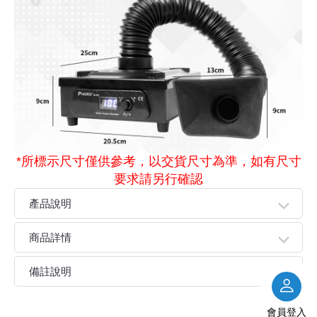
*所標示尺寸僅供參考，以交貨尺寸為準，如有尺寸
要求請另行確認​​​​​​​
產品說明
●配備多層過濾系統，設計用於快速淨化，非常適合焊接和
商品詳情
維護應用。
●可調節風扇轉速，範圍從10到100，LED顯示屏指示當前
備註說明
風扇轉速設置。
●配有可輕鬆調節長度和角度的柔性軟管。
親愛的顧客您好！
●空氣淨化器在低電壓下運行，確保了使用的安全性和可靠
會員登入