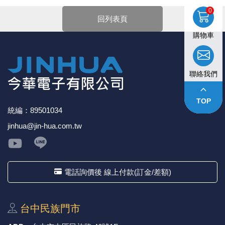
下單前請先詳閱
【購物說明】
，訂單成立後表示100%同意
性。
0
今華電子官網購物規範。商品可能因不同因素導致調價、
●多功能，可用於不同用途：過濾焊接工作或其他條件下産
回列表頁
停產、缺貨或延遲出貨等情況。本公司將保留是否接受訂
生的煙霧、灰塵和氣味。
單的權利，不便之處敬請見諒。
購物車
★如要
【
前往門市
】
購買商品，可先來電詢問門市是否有
現貨，以免浪費您寶貴的時間。
★產品價格大幅波動，網站可能無法即時更新，所有訂單
聯絡我們
均會以E-Mail確認訂單價格，未收到人員確認訂單之前請
勿自行匯款。
keyboard_arrow_up
★ 電子零組件本公司同一產品可能有多供應商，每家供應
TOP
商的產品尺寸與產品配件可能會有差異，
網站上的尺寸圖
統編：89501034
與產品配件『僅供參考』，出貨以門市現貨為主。
jinhua@jin-hua.com.tw
★ 購買後發票如有問題，請於7天內來電告知服務人
員
。
電話詢價後 線上付款(訂金/差額)
台中⺠族⾨市