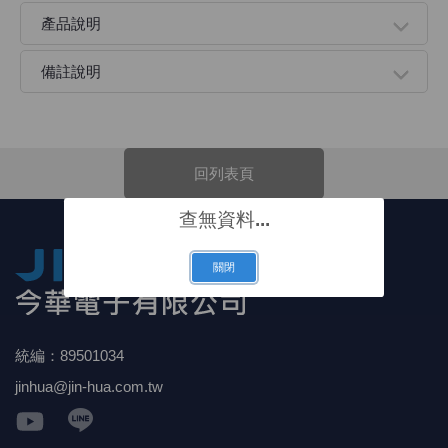
產品說明
《 9 》 電阻 / 電容 / 電感
GPS/角
萬用測試儀
網路接頭 /
耳機套
來客告知
燈座 / 轉
SVR半固
電晶體-TI
類比開關
測距儀
探針
數字顯示 
微動開關
3.96mm
電纜固定
音源 插頭 /
AC to D
鋰充電電池
烙鐵清潔
刀具/研磨
環氧樹脂(固
平行電源
備註說明
《10》 電晶體 / 二極體 / 震盪器
壓力 / 彎
技能檢定
USB / RJ
電視壁掛架
電捲門遙
LED 控制
線繞電阻(
電晶體-IR
介面驅動/接
照度計 / 
製具固定
斷電延時
溫度開關
7.5 / 5.
護線套(環)
香蕉插頭 /
可調式直
各類電池
烙鐵架/焊
放大鏡/數
金屬亮光膏
耐熱矽膠
《11》 測試IC座 / IC轉接座 / IC燒錄器
溫度 / 溼
其他配件
DVI 相關
喇叭 / 週
有線 / 無
冷光線 / 
排阻
電晶體-IRF
檢相計
銅柱/塑膠
閃爍繼電
線上開關 
5.08mm
隔離柱 / 
S端子/RCA
AVR 交
鈕扣電池 
電木PC板
刻磨機/電
瓦斯罐
同軸電纜
回列表頁
《12》 積體電路IC(特殊或門市無貨可另詢)
氣體感測
STEAM 
VGA 相
耳機收納
霧化器 / 
投射燈 / 
火花消除
電晶體-IRF
轉速計 / 
支架/腳墊
繼電器插座 
磁簧開關
3.0mm Mi
夾線套 / 
喇叭 接線座
UPS 不
一次鋰電
電腦纖維
電動起子
塑鋼土
訊號傳輸
查無資料...
《13》 電子儀表 / 測試棒
生醫模組
RS232 
保鮮膜
感應式照
電解電容
電晶體-BC
示波器 / 
旋鈕
波段開關
EL-1.3
壓條 / 配
IC 腳座
線上濾波器
鉛酸(免加
感光電路
電動起子
其他用途
影音信號
關閉
《14》 電子零配件 / 保險絲 / 磁鐵 (強力、磁條)
電壓/霍爾
電腦訊號
生活用品
陶瓷電容
電晶體-BD
其他特殊
微調器、
指撥開關 /
1.58φ 
BNC 插頭 
突波吸收
電池轉換
麵包板 / 
電熱風槍
發燒喇叭
《15》 繼電器 / SSR / 繼電器插座
顯示 / L
D型接頭 連
RO逆滲
麥拉電容
電晶體-BS
蜂鳴器/警
滑動開關
2.0φ 空
F 插頭 / 
避雷管 /
吸煙器/吸
熱熔膠槍 /
麥克風線
統編：89501034
《16》 開關 / 無熔絲開關 / 漏電斷路器
蜂鳴 / 音效
SATA 連
鉭質電容
電晶體-MJ
熱電致冷
按式開關
2.8mm 
M(UHF) 
導電銀漆筆
繞線/退線
隔離擴張
jinhua@jin-hua.com.tw
《17》 電腦連接器 / 各式連接器
訊號產生
硬碟、顯卡
積層電容
電晶體-MP
MCH高
電源切換
4.2φ 5
N 插頭 / 
瓦斯噴火
各式萬力
電話線材/