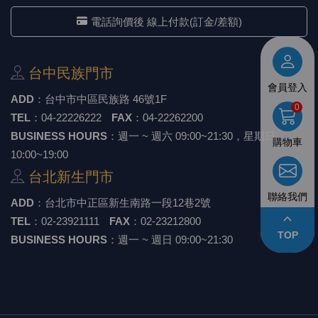
《18》 端子台 / 配線器材類
光耦合/繼
電腦電源
金屬皮膜
電晶體-
絕緣粒/電
斷電保護
6.3φ 2
TNC 插頭 
支架/電路
鎚子/刷子
壓接用排線
電話詢價後 線上付款(訂金/差額)
《19》 插頭 / 插座
馬達控制模
介面卡 / 
金電容(法
其他規格電
雲母片 / 
動力押扣
安德森接頭
PAL/FM
蝕刻設備
封口機
台中⺠族⾨市
會員登入
《20》 變壓器/ 電源轉換 / 電源濾波
雷射模組
鍵盤 / 滑
固態電容
TRIAC 
偏光膜 / 
腳踏開關
連接器端子
SMA 插頭 
電池點焊
手機維修/
ADD
：
台中市中區⺠族路 46號1F
0
TEL
：
04-22226222
FAX
：
04-22262200
《21》 電池 / 電池收納盒 / 充電器
條碼讀取
AC啟動電容
SCR 單
AC無熔絲
壓排IC座
SMB/SSM
PCB 修
BUSINESS HOURS
：週一 ~ 週六 09:00~21:30，星期日
購物車
10:00~19:00
《22》 焊接工具 / PCB板
可調電容
光電晶體 
DC12~2
D型連接
MCX 插頭 
ESD防靜
台北新⽣⾨市
聯絡我們
《23》 手工具 / 電動工具
電阻型電
發光二極體 
鑰匙開關
G57連接
CC4/CDM
安全眼鏡/
ADD
：
台北市中正區新⽣南路⼀段12巷2號
keyboard_arrow_up
TEL
：
02-23921111
FAX
：
02-23212800
《24》 各類噴劑 / 固定劑
工型電感
紅外線 發射
鍵盤開關
金手指連
磁棒 / 夾
TOP
BUSINESS HOURS
：週一 ~ 週日 09:00~21:30
《25》 零件盒 / 萬用盒 / 工具箱
鐵粉芯
七段顯示器 /
滾珠震動
牛角連接
迷你鋸 / 
《26》 錄影監視系統
Bead
二極體
水銀開關
DIN / mi
各式膠帶