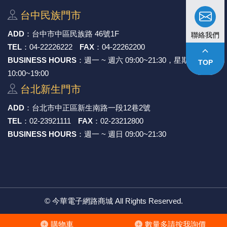
台中⺠族⾨市
ADD
：
台中市中區⺠族路 46號1F
聯絡我們
TEL
：
04-22226222
FAX
：
04-22262200
keyboard_arrow_up
BUSINESS HOURS
：週一 ~ 週六 09:00~21:30，星期日
TOP
10:00~19:00
台北新⽣⾨市
ADD
：
台北市中正區新⽣南路⼀段12巷2號
TEL
：
02-23921111
FAX
：
02-23212800
BUSINESS HOURS
：週一 ~ 週日 09:00~21:30
©
今華電子網路商城
All Rights Reserved.
購物⾞
數量多請按我詢價