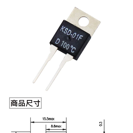
《27》 電話用品 / 接頭 / 對講機
穩壓(稽納
吊扇開關
USB 連接
溶劑瓶
《28》 電源延長線 / 分接插座
瞬間電壓
電話琴鍵
USB連接
引線器 / 
《29》 各類線材
橋式整流
復位開關
HDMI 連
數字磅秤 
《30》 訂制品 / 福利品 / 出清品
石英振盪
滑鼠滾輪
SIM / SD
超音波清
陶瓷諧振
SATA / I
手沖床機
陶瓷濾波器 
FPC 軟