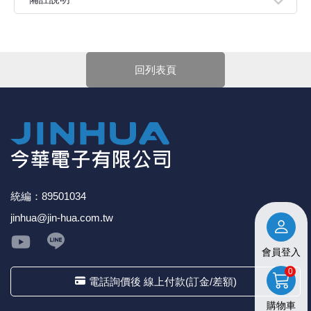
片成型。屬於溫度固定單刀單擲型雙金屬瞬動式溫度控制
器。採用 TO-220 標準封裝。
親愛的顧客您好！
●適用範圍：電氣設備、電子產品、儀器、儀表、電源、功
下單前請先詳閱
【購物說明】
，訂單成立後表示100%同意
放、家用電器及線路板中作溫控和過熱保護之用
今華電子官網購物規範。商品可能因不同因素導致調價、
回列表頁
●常閉型(溫度到100℃ OFF)
停產、缺貨或延遲出貨等情況。本公司將保留是否接受訂
● 自動復歸
單的權利，不便之處敬請見諒。
★如要
【
前往門市
】
購買商品，可先來電詢問門市是否有
現貨，以免浪費您寶貴的時間。
★產品價格大幅波動，網站可能無法即時更新，所有訂單
均會以E-Mail確認訂單價格，未收到人員確認訂單之前請
勿自行匯款。
★ 電子零組件本公司同一產品可能有多供應商，每家供應
商的產品尺寸與產品配件可能會有差異，
網站上的尺寸圖
統編：89501034
與產品配件『僅供參考』，出貨以門市現貨為主。
jinhua@jin-hua.com.tw
★ 購買後發票如有問題，請於7天內來電告知服務人
員
。
會員登入
0
電話詢價後 線上付款(訂金/差額)
購物車