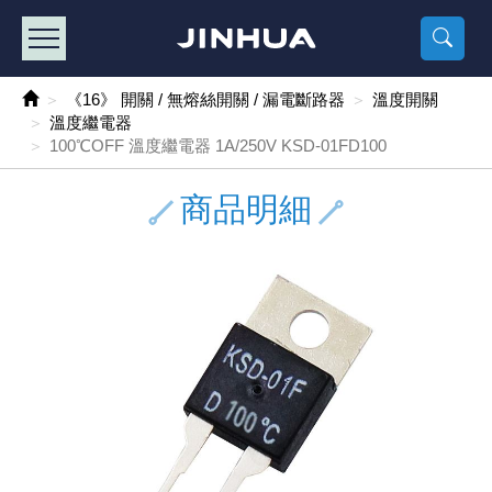
產品目錄
《2
《 
《
《 1 》 Arduino /樹莓派 /其他開發板
樹莓派、專屬配
馬達/齒輪
手機 / 平
風扇 / 
數位光纖
HDMI 傳
車用DC t
DC5V US
SMD 電阻 
電晶體-2S
燒錄器系
放大器IC
錶頭
各式保險絲
SSR 固
工業開關
2P端子線
端子台 / 
世界各國
工業用電
電池盒
烙鐵
各式鉗子
接點清潔
塑膠透明
彩色攝影機
電話插頭 /
2孔電源
2P AC電
訂制品
《16》 開關 / 無熔絲開關 / 漏電斷路器
溫度開關
溫度繼電器
《 2 》 實習套件 / 馬達 / 太陽能
Arduino
智能車/機
記憶卡 / 
風扇網
光纖接頭
HDMI / 
汽車電子
DC12V/2
電阻板 / 
電晶體-2S
IC轉接座
微控制IC
錶頭分流
磁鐵(強力、
小型PCB
近接開關/
1.0mm 
配線快速
AC 插頭 /
LED電源
電池收納
烙鐵頭/復
剝線/壓接
除塵清潔
塑膠萬用
DVR數位
電信測試
3孔電源
3P AC電
福利品
100℃OFF 溫度繼電器 1A/250V KSD-01FD100
《 3 》 手機 / 電腦 / 多媒體週邊
主板擴充/
電源升降
Display
風扇 調速
光纖工具
HDMI 中
大同電鍋
聖誕燈 / 
臥式碳膜
電晶體-2S
轉接板
記憶IC
各類儀錶
手機維修
汽車繼電
行程開關/
1.25mm
紮線帶 / 
開關 / 門鈴
家用USB
碳鋅電池
烙鐵週邊
剝皮工具
層膜保護劑
鋁質防水
探測器/內
電話相關
2孔電源
DC電源線
出清品
商品明細
《 4 》 散熱風扇 / 散熱片(膏) / 水冷散熱器
藍芽 / WI
太陽能 /
USB 測試
散熱片
影像擷取
調光器 /
COB燈
臥式水泥
電晶體-2S
DIP IC測
邏輯IC
指針三用
歐洲夾 / 
功率繼電
洛克開關
1.27mm
熱縮套管 
DC 插頭 /
AC to A
鹼性電池
焊錫絲/錫
各式鑷子
除銹潤滑
工具包
彩色液晶
電話用線
3孔電源
實驗用線
《 5 》 光纖網路線 / 相關工具配件
開關 / 鍵
自動化控
藍芽傳輸器
導熱貼片(
影音(光纖)
家用溫濕
植物燈
光敏電阻
電晶體-2S
訊號轉換
數字電錶 
電瓶夾/工
Omron
按鈕開關
1.5mm 
接線頭 / 
EC-5/S
AC to 
電池測試
拆焊工具
螺絲起子 /
潤滑劑
工具包+
監視系統
家用對講
中繼延長
漆包線
《 6 》 影音線 / HDMI / 耳機線 / 廣播器材
麥克風/語
聲音擴大
網路攝影
散熱膏
CATV有
定時器 / 
DC12 車
熱敏電阻
電晶體-2S
數據&通
Clamp 鉤
測試鉤
大功率繼
搖頭開關
2.0mm 
壓著端子
金屬接頭
AC to 
Ni-MH 
IC 夾 / I
各式板手
螺絲固定劑
鋁質手提
監視器用線
無線對講
動力延長
PVC電纜
《 7 》 家用 /車用電子產品、生活用品、RO配件
光電/紅外
各類 套件 
USB 週
水冷散熱
影像 / US
電視 / 
指示燈
鉑電阻測
電晶體-2N
功率偵測
溫度計 / 
測試PIN/短
磁簧繼電
輕觸開關
2.5mm 
配線標誌 
防水 / 
AC工業
無線電話
錫爐/錫爐
各式尺規 
瞬間膠/黏
塑膠手提
RG58A/
漏電保護插
電工法規
《 8 》 LED / 燈泡 / 照明設備
循跡 / 測
時鐘機芯 
網路週邊(
麥克風 /
無線電源
各式燈泡 / 
VR可變電
電晶體-C
光耦合器
低阻計 / 
焊片/焊針
通電延時
金屬開關
2.54mm
固定座 / 
軍規接頭
傳統低壓
Ni-CD 
助焊用品
調整棒
除膠劑
金屬機箱
電鍋線
PVC控制