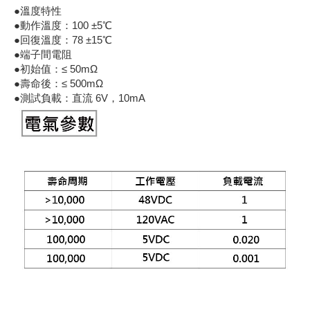
●溫度特性
《18》 端子台 / 配線器材類
光耦合/繼
電腦電源
金屬皮膜
電晶體-
絕緣粒/電
斷電保護
6.3φ 2
TNC 插頭 
支架/電路
鎚子/刷子
壓接用排線
●動作溫度：100 ±5℃
●回復溫度：78 ±15℃
《19》 插頭 / 插座
●端子間電阻
馬達控制模
介面卡 / 
金電容(法
其他規格電
雲母片 / 
動力押扣
安德森接頭
PAL/FM
蝕刻設備
封口機
●初始值：≤ 50mΩ
●壽命後：≤ 500mΩ
《20》 變壓器/ 電源轉換 / 電源濾波
雷射模組
鍵盤 / 滑
固態電容
TRIAC 
偏光膜 / 
腳踏開關
連接器端子
SMA 插頭 
電池點焊
手機維修/
●測試負載：直流 6V，10mA
《21》 電池 / 電池收納盒 / 充電器
條碼讀取
AC啟動電容
SCR 單
AC無熔絲
壓排IC座
SMB/SSM
PCB 修
《22》 焊接工具 / PCB板
可調電容
光電晶體 
DC12~2
D型連接
MCX 插頭 
ESD防靜
《23》 手工具 / 電動工具
電阻型電
發光二極體 
鑰匙開關
G57連接
CC4/CDM
安全眼鏡/
《24》 各類噴劑 / 固定劑
工型電感
紅外線 發射
鍵盤開關
金手指連
磁棒 / 夾
《25》 零件盒 / 萬用盒 / 工具箱
鐵粉芯
七段顯示器 /
滾珠震動
牛角連接
迷你鋸 / 
《26》 錄影監視系統
Bead
二極體
水銀開關
DIN / mi
各式膠帶