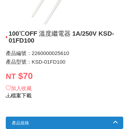
《 9 》 電阻 / 電容 / 電感
GPS/角
萬用測試儀
網路接頭 /
耳機套
來客告知
燈座 / 轉
SVR半固
電晶體-TI
類比開關
測距儀
探針
數字顯示 
微動開關
3.96mm
電纜固定
音源 插頭 /
AC to D
鋰充電電池
烙鐵清潔
刀具/研磨
環氧樹脂(固
平行電源
《10》 電晶體 / 二極體 / 震盪器
壓力 / 彎
技能檢定
USB / RJ
電視壁掛架
電捲門遙
LED 控制
線繞電阻(
電晶體-IR
介面驅動/接
照度計 / 
製具固定
斷電延時
溫度開關
7.5 / 5.
護線套(環)
香蕉插頭 /
可調式直
各類電池
烙鐵架/焊
放大鏡/數
金屬亮光膏
耐熱矽膠
100℃OFF 溫度繼電器 1A/250V KSD-
《11》 測試IC座 / IC轉接座 / IC燒錄器
溫度 / 溼
其他配件
DVI 相關
喇叭 / 週
有線 / 無
冷光線 / 
排阻
電晶體-IRF
檢相計
銅柱/塑膠
閃爍繼電
線上開關 
5.08mm
隔離柱 / 
S端子/RCA
AVR 交
鈕扣電池 
電木PC板
刻磨機/電
瓦斯罐
同軸電纜
01FD100
《12》 積體電路IC(特殊或門市無貨可另詢)
氣體感測
STEAM 
VGA 相
耳機收納
霧化器 / 
投射燈 / 
火花消除
電晶體-IRF
轉速計 / 
支架/腳墊
繼電器插座 
磁簧開關
3.0mm Mi
夾線套 / 
喇叭 接線座
UPS 不
一次鋰電
電腦纖維
電動起子
塑鋼土
訊號傳輸
產品編號：2260000025610
產品型號：KSD-01FD100
《13》 電子儀表 / 測試棒
生醫模組
RS232 
保鮮膜
感應式照
電解電容
電晶體-BC
示波器 / 
旋鈕
波段開關
EL-1.3
壓條 / 配
IC 腳座
線上濾波器
鉛酸(免加
感光電路
電動起子
其他用途
影音信號
$70
NT
《14》 電子零配件 / 保險絲 / 磁鐵 (強力、磁條)
電壓/霍爾
電腦訊號
生活用品
陶瓷電容
電晶體-BD
其他特殊
微調器、
指撥開關 /
1.58φ 
BNC 插頭 
突波吸收
電池轉換
麵包板 / 
電熱風槍
發燒喇叭
加入收藏
《15》 繼電器 / SSR / 繼電器插座
顯示 / L
D型接頭 連
RO逆滲
麥拉電容
電晶體-BS
蜂鳴器/警
滑動開關
2.0φ 空
F 插頭 / 
避雷管 /
吸煙器/吸
熱熔膠槍 /
麥克風線
檔案下載
《16》 開關 / 無熔絲開關 / 漏電斷路器
蜂鳴 / 音效
SATA 連
鉭質電容
電晶體-MJ
熱電致冷
按式開關
2.8mm 
M(UHF) 
導電銀漆筆
繞線/退線
隔離擴張
《17》 電腦連接器 / 各式連接器
產品規格
訊號產生
硬碟、顯卡
積層電容
電晶體-MP
MCH高
電源切換
4.2φ 5
N 插頭 / 
瓦斯噴火
各式萬力
電話線材/