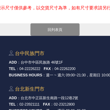
標示尺寸僅供參考，以交貨尺寸為準，如有尺寸要求請另
華電子官網購物規範。商品可能因不同因素導致調價、停產、缺貨或
到風扇葉片，造成葉片損壞或碰觸受傷，延長設備使用壽命。
回列表頁
，以免浪費您寶貴的時間。
-Mail確認訂單價格，未收到人員確認訂單之前請勿自行匯款。
產品尺寸與產品配件可能會有差異，
網站上的尺寸圖與產品配件『僅
台中⺠族⾨市
ADD
：
台中市中區⺠族路 46號1F
TEL
：
04-22226222
FAX
：
04-22262200
BUSINESS HOURS
：週一 ~ 週六 09:00~21:30，星期日 10:00
台北新⽣⾨市
ADD
：
台北市中正區新⽣南路⼀段12巷2號
TEL
：
02-23921111
FAX
：
02-23212800