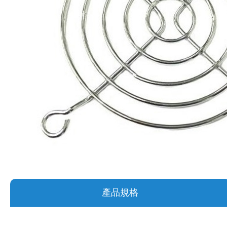
《 9 》 電阻 / 電容 / 電感
《10》 電晶體 / 二極體 / 震盪器
《11》 測試IC座 / IC轉接座 / IC燒錄器
《12》 積體電路IC(特殊或門市無貨可另詢)
《13》 電子儀表 / 測試棒
《14》 電子零配件 / 保險絲 / 磁鐵 (強力、磁條)
《15》 繼電器 / SSR / 繼電器插座
《16》 開關 / 無熔絲開關 / 漏電斷路器
產品規格
《17》 電腦連接器 / 各式連接器