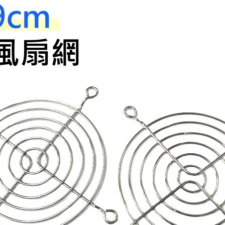
光耦合/繼電器/MOS觸發開關 模組
電腦電源供應器/相關配件
金屬皮膜電容
電晶體-電磁爐晶體系列
絕緣粒/電晶體插座
斷電保護開關
6.3φ 250汽車連接器
TNC 插頭 / 插座 / 轉接頭
支架/電路板夾具/BGA萬用鋼網
鎚子/刷子
壓接用排線 / 軟排線
馬達控制模組(不含馬達)
介面卡 / 擴充卡
金電容(法拉電容)
其他規格電晶體TR
雲母片 / 矽膠片
動力押扣開關
安德森接頭 / 航空連接器
PAL/FME 轉接頭
蝕刻設備
封口機
雷射模組
鍵盤 / 滑鼠 / 電腦週邊
固態電容
TRIAC 雙向閘流體
偏光膜 / 反射片
腳踏開關
連接器端子退PIN器
SMA 插頭 / 插座 / 轉接頭 / 線材
電池點焊配件
手機維修/鐘錶工具
條碼讀取機
AC啟動電容 / 運轉電容 / MKP(薄膜)電容
SCR 單向直流閘流體
AC無熔絲開關 / 漏電斷路器 / 電磁接觸器
壓排IC座
SMB/SSMB/SMC 插頭 / 插座 / 轉接頭
PCB 修護工具
可調電容
光電晶體 / 光電開關
DC12~24V 點火過載保護開關
D型連接器
MCX 插頭 / 插座 / 轉接頭
ESD防靜電週邊
電阻型電感
發光二極體 (LED) / 配件
鑰匙開關
G57連接器
CC4/CDMA 插頭 / 插座
安全眼鏡/指套
工型電感
紅外線 發射/接收 LED
鍵盤開關
金手指連接器
磁棒 / 夾棒
鐵粉芯
七段顯示器 / 點矩陣 / LED Bar
滾珠震動開關
牛角連接器
迷你鋸 / 絲鋸架
Bead
二極體
水銀開關
DIN / mini DIN 連接器
各式膠帶