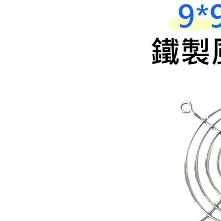
《18》 端子台 / 配線器材類
《19》 插頭 / 插座
《20》 變壓器/ 電源轉換 / 電源濾波
《21》 電池 / 電池收納盒 / 充電器
《22》 焊接工具 / PCB板
《23》 手工具 / 電動工具
《24》 各類噴劑 / 固定劑
《25》 零件盒 / 萬用盒 / 工具箱
《26》 錄影監視系統