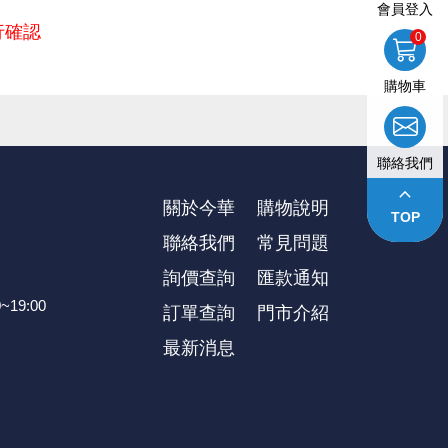
會員登入
行確認
0
延遲出貨等情況。本公司將保留是否接受訂單的權利，不便之處敬
購物車
聯絡我們
供參考』，出貨以門市現貨為主。
keyboard_arrow_up
關於今華
購物說明
TOP
聯絡我們
常見問題
詢價查詢
匯款通知
~19:00
訂單查詢
⾨市介紹
最新消息