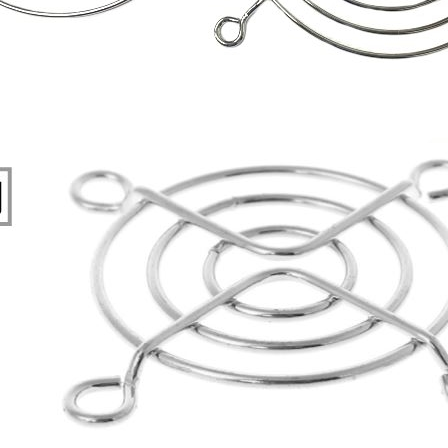
穩壓(稽納)二極體
吊扇開關
USB 連接器
溶劑瓶
瞬間電壓抑制二極管
電話琴鍵式開關/門扣開關
USB連接器帶PC板
引線器 / 穿線器
橋式整流器
復位開關
HDMI 連接器
數字磅秤 / 行李秤
石英振盪晶體
滑鼠滾輪編碼開關
SIM / SD / TF卡 連接器
超音波清洗器
陶瓷諧振器
SATA / IEEE 1394 連接器
手沖床機台
陶瓷濾波器 / 鑒頻器 / 陷波器
FPC 軟排線座