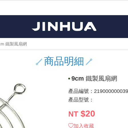
《11》 測試IC座 / IC轉接座 / IC燒錄器
《16》 開關 / 無熔絲開關 / 漏電斷路器
《 1 》 Arduino /樹莓派 /其他開發板
《20》 變壓器/ 電源轉換 / 電源濾波
《 5 》 光纖網路線 / 相關工具配件
《15》 繼電器 / SSR / 繼電器插座
《21》 電池 / 電池收納盒 / 充電器
《17》 電腦連接器 / 各式連接器
《 2 》 實習套件 / 馬達 / 太陽能
《 3 》 手機 / 電腦 / 多媒體週邊
《10》 電晶體 / 二極體 / 震盪器
《25》 零件盒 / 萬用盒 / 工具箱
《27》 電話用品 / 接頭 / 對講機
《30》 訂制品 / 福利品 / 出清品
《28》 電源延長線 / 分接插座
《 8 》 LED / 燈泡 / 照明設備
《18》 端子台 / 配線器材類
《22》 焊接工具 / PCB板
《13》 電子儀表 / 測試棒
《23》 手工具 / 電動工具
《24》 各類噴劑 / 固定劑
《 9 》 電阻 / 電容 / 電感
《26》 錄影監視系統
《19》 插頭 / 插座
《29》 各類線材
《 7 》 家用 /車用電子產品、生活用品、RO配件
《 6 》 影音線 / HDMI / 耳機線 / 廣播器材
《14》 電子零配件 / 保險絲 / 磁鐵 (強力、磁條)
《 4 》 散熱風扇 / 散熱片(膏) / 水冷散熱器
《12》 積體電路IC(特殊或門市無貨可另詢)
樹莓派、專屬配件 /Micro bit
馬達/齒輪/螺旋槳/調速器
手機 / 平板 / 電腦 相關商品
風扇 / 電腦散熱器
數位光纖線
HDMI 傳輸線 / 轉接頭
車用DC to AC電源轉換器
DC5V USB LED燈條
SMD 電阻 / 電容 / 電感 / Bead / 元件樣品本
電晶體-2SA 系列
燒錄器系列
放大器IC
錶頭
各式保險絲/保險絲座
SSR 固態繼電器
工業開關
2P端子線
端子台 / 接地銅排 / 短路片
世界各國電源轉換接頭
工業用電源供應器
電池盒
烙鐵
各式鉗子
接點清潔劑
塑膠透明零件盒
彩色攝影機 CCD
電話插頭 / 插座 / 轉接頭
2孔電源延長線
2P AC電源線
訂制品
Arduino 相容開發板
智能車/機械臂
記憶卡 / 隨身碟
風扇網
光纖接頭
HDMI / DVI 分配器 切換器
汽車電子周邊商品
DC12V/24V LED燈條 / 配件
電阻板 / 電容板
電晶體-2SB 系列
IC轉接座
微控制IC
錶頭分流器
磁鐵(強力、磁條) / 電磁閥
小型PCB繼電器
近接開關/光電開關
1.0mm 連接器
配線快速接頭
AC 插頭 / 插座 / 轉接頭
LED電源供應器
電池收納盒
烙鐵頭/復活膏
剝線/壓接工具
除塵清潔劑
塑膠萬用盒
DVR數位監視主機
電信測試用品
3孔電源延長線
3P AC電源線
福利品
cm 鐵製風扇網
主板擴充/電位轉換/時鐘模組
電源升降壓模組
DisplayPort 相關商品
風扇 調速器 / 周邊商品
光纖工具
HDMI 中繼 / 影音分離器
大同電鍋維修零件
聖誕燈 / 節慶燈
臥式碳膜電阻
電晶體-2SC 系列
轉接板
記憶IC
各類儀錶測試棒
手機維修用零件
汽車繼電器
行程開關/限動開關
1.25mm 連接器
紮線帶 / 捲束帶 / 魔帶 / 綁線帶
開關 / 門鈴 / AC插座 面板
家用USB手機充電器
碳鋅電池
烙鐵週邊配件
剝皮工具
層膜保護劑 / 絕緣膏
鋁質防水萬用盒
探測器/內視鏡
電話相關用品
2孔電源分接插座
DC電源線
出清品
商品明細
藍芽 / WIFI / RF通訊 模組
太陽能 / 風力發電 週邊
USB 測試器
散熱片
影像擷取器
調光器 / 電子控制開關
COB燈
臥式水泥電阻
電晶體-2SD 系列
DIP IC測試座
邏輯IC
指針三用電錶
歐洲夾 / 鱷魚夾 / 鱷魚夾線
功率繼電器
洛克開關
1.27mm 連接器/排針
熱縮套管 / 絕緣套管
DC 插頭 / 插座 / 轉接頭
AC to AC 電源模組
鹼性電池
焊錫絲/錫條/錫珠
各式鑷子
除銹潤滑劑
工具包
彩色液晶螢幕
電話用線
3孔電源分接插座
實驗用線材
9cm 鐵製風扇網
開關 / 鍵盤 模組
自動化控制模組
藍芽傳輸器、多媒體 / 音效卡
導熱貼片(散熱貼片)
影音(光纖)訊號轉換線 / 器
家用溫濕度計
植物燈
光敏電阻
電晶體-2SJ 系列
訊號轉換/控制積體電路
數字電錶 / 電容錶
電瓶夾/工作夾
Omron功率繼電器
按鈕開關
1.5mm 連接器
接線頭 / 接線夾
EC-5/SAE接頭 周邊商品
AC to AC 單向變壓器
電池測試器
拆焊工具
螺絲起子 / 起子組 / 充消磁器
潤滑劑
工具包+工具
監視系統周邊商品
家用對講機
中繼延長線
漆包線
產品編號：219000000039
麥克風/語音辨識
聲音擴大器模組
網路攝影機
散熱膏
CATV有線電視分配器
定時器 / 計時器 / 計步器
DC12 車用LED燈
熱敏電阻
電晶體-2SK 系列
數據&通信積體電路
Clamp 鉤錶
測試鉤
大功率繼電器
搖頭開關
2.0mm 連接器/排針
壓著端子
金屬接頭
AC to AC 雙向變壓器
Ni-MH 鎳氫充電電池
IC 夾 / IC 整腳器
各式板手
螺絲固定劑 / 急救膏
鋁質手提工具箱
監視器用線材(懶人線)
無線對講機配件
動力延長線
PVC電纜線/絕緣電子線
產品型號：
光電/紅外線/感測 模組
各類 套件 / LED燈光套件
USB 週邊相關商品
水冷散熱器及週邊
影像 / USB / 音源線材
電視 / 冷氣遙控器
指示燈
鉑電阻測溫體
電晶體-2N 系列
功率偵測積體電路
溫度計 / 溫溼度計 / 控制器
測試PIN/短路PIN(JUMP)
磁簧繼電器
輕觸開關
2.5mm 連接器
配線標誌 / 標誌銘牌
防水 / 無防水 公母連接器
AC工業用自耦升降壓變壓器
無線電話充電電池
錫爐/錫爐工具
各式尺規 / 水平儀
瞬間膠/黏著劑/針頭
塑膠手提工具箱
RG58A/U傳輸線
漏電保護插座 / 插座防塵蓋
電工法規配線線材
$20
NT
循跡 / 測距模組
時鐘機芯 / 時鐘套件
網路週邊(有線/無線)
麥克風 / 週邊商品
無線電源遙控器
各式燈泡 / 燈管(鹵素 / LED)
VR可變電阻
電晶體-CS 系列
光耦合器積體電路
低阻計 / 高阻計
焊片/焊針
通電延時繼電器
金屬開關
2.54mm 連接器/排針
固定座 / 固定鈕 / 固定夾
軍規接頭
傳統低壓變壓器
Ni-CD 鎳鎘充電電池
助焊用品
調整棒
除膠劑
金屬機箱
電鍋線
PVC控制電纜線
加入收藏