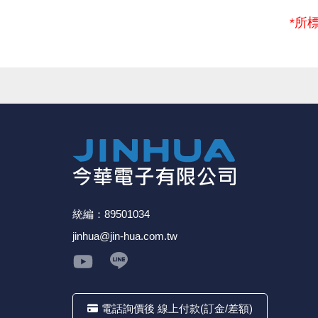
*所
● 金屬防護風扇鐵網，專為安全防護而設計。
親愛的顧客您好！
● 簡易安裝，標準的風扇螺絲孔，以便螺絲鎖固。
下單前請先詳閱
【購物說明】
，訂單成立後表示100%同意今
● 非常適合用在風扇進出風口。 有效防止外部異物或人體碰
請見諒。
★如要
【
前往門市
】
購買商品，可先來電詢問門市是否有現貨
★產品價格大幅波動，網站可能無法即時更新，所有訂單均會以E
★ 電子零組件本公司同一產品可能有多供應商，每家供應商的
★ 購買後發票如有問題，請於7天內來電告知服務人員
。
統編：89501034
jinhua@jin-hua.com.tw
電話詢價後 線上付款(訂金/差額)