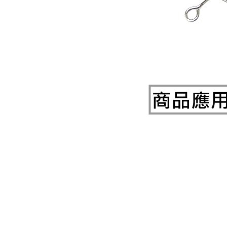
《27》 電話用品 / 接頭 / 對講機
《28》 電源延長線 / 分接插座
《29》 各類線材
《30》 訂制品 / 福利品 / 出清品