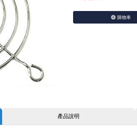
GPS/角度/速度/高度模組
萬用測試儀 / 示波器
網路接頭 / 面板 / 護套
耳機套
來客告知器/警報器相關商品
燈座 / 轉換座
SVR半固定可調電阻
電晶體-TIP 系列
類比開關&多工選擇積體電路
測距儀
探針
數字顯示 循環/延時繼電器
微動開關
3.96mm 連接器
電纜固定頭
音源 插頭 / 插座 / 轉接頭 / 面板
AC to DC 變壓器 / 配件
鋰充電電池 / 模組
烙鐵清潔用品
刀具/研磨工具
環氧樹脂(固化劑) / UV固化劑
平行電源線
購物⾞
壓力 / 彎曲模組
技能檢定套件
USB / RJ45 / RS232 切換器
電視壁掛架 / 喇叭架
電捲門遙控器
LED 控制器 / 調光器
線繞電阻(瓷管電阻)(可訂製)
電晶體-IRF 系列
介面驅動/接收 IC
照度計 / 噪音計
製具固定扣
斷電延時繼電器
溫度開關
7.5 / 5.0mm 連接器
護線套(環) / 扣式塞頭 / 電源線扣
香蕉插頭 / 插座 / 博士端子
可調式直流電源供應器
各類電池充電器
烙鐵架/焊錫架
放大鏡/數位顯微鏡
金屬亮光膏/劑
耐熱矽膠電線
溫度 / 溼度 / 液體模組
其他配件
DVI 相關商品
喇叭 / 週邊商品
有線 / 無線門鈴
冷光線 / 驅動器
排阻
電晶體-IRFD/IRFR/IRFS
檢相計
銅柱/塑膠柱/螺絲/墊片/O型圈
閃爍繼電器
線上開關 / 排風扇開關
5.08mm 大4P連接器
隔離柱 / 鉚釘
S端子/RCA 插頭 / 插座 / 轉接頭
AVR 交流穩壓器
鈕扣電池 / 助聽器電池
電木PC板
刻磨機/電鑽/鑽頭
瓦斯罐
同軸電纜線
氣體感測模組
STEAM 科學實驗
VGA 相關商品
耳機收納
霧化器 / 霧化片
投射燈 / 工作燈 / 軌道燈
火花消除器
電晶體-IRFP/IRFU/IRFZ
轉速計 / 風速計
支架/腳墊
繼電器插座 / 配件 / 工具
磁簧開關
3.0mm Mini Fit連接器
夾線套 / 扭線環
喇叭 接線座 / 戰車座
UPS 不斷電系統
一次鋰電池
電腦纖維萬用板
電動起子
塑鋼土
訊號傳輸電纜線
生醫模組
RS232 相關商品
保鮮膜
感應式照明相關商品
電解電容
電晶體-BC/雙極BJT 系列
示波器 / 熱像儀
旋鈕
波段開關
EL-1.3空中接頭連接器
壓條 / 配線槽 / 線槽剪刀
IC 腳座
線上濾波器 / 電源濾波器
鉛酸(免加水)充電電池
感光電路板
電動起子頭
其他用途噴劑
影音信號線
電壓/霍爾電流模組
電腦訊號轉換器
生活用品
陶瓷電容
電晶體-BD/BDT/BF 系列
其他特殊儀錶
微調器、刻度盤
指撥開關 / BCD / 編碼器
1.58φ 空中接頭連接器
BNC 插頭 / 插座 / 轉接頭
突波吸收器
電池轉換套筒
麵包板 / 跳線盒 / 供電電源板
電熱風槍
發燒喇叭線
顯示 / LED燈 模組
D型接頭 連接線 / 轉接頭
RO逆滲透週邊配件
麥拉電容
電晶體-BS/BUxx系列
蜂鳴器/警報器
滑動開關
2.0φ 空中接頭連接器
F 插頭 / 插座 / 轉接頭
避雷管 / 陶瓷氣體放電管
吸煙器/吸煙儀
熱熔膠槍 / 膠條
麥克風線
蜂鳴 / 音效 / MP3 模組
SATA 連接線 / 轉接頭
鉭質電容
電晶體-MJ/MJE/MJH 系列
熱電致冷晶片
按式開關
2.8mm 車用連接器
M(UHF) 插頭 / 插座 / 轉接頭
導電銀漆筆/膠/貼片/飛線補點焊片
繞線/退線筆
隔離擴張網
產品說明
訊號產生模組
硬碟、顯卡支撐架 / 外接盒 / 軟碟機
積層電容
電晶體-MPSA 系列
MCH高溫陶瓷加熱片
電源切換開關
4.2φ 5016空中接頭連接器
N 插頭 / 插座 / 轉接頭
瓦斯噴火槍
各式萬力夾
電話線材/跳線