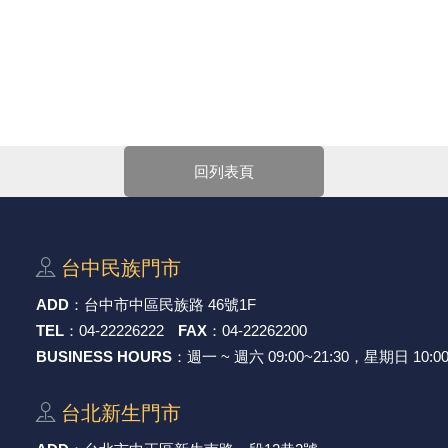
光耦合/繼電器/MOS觸發開關 模組
電腦電源供應器/相關配件
金屬皮膜電容
電晶體-電磁爐晶體系列
絕緣粒/電晶體插座
斷電保護開關
6.3φ 250汽車連接器
TNC 插頭 / 插座 / 轉接頭
支架/電路板夾具/BGA萬用鋼網
鎚子/刷子
壓接用排線 / 軟排線
馬達控制模組(不含馬達)
介面卡 / 擴充卡
金電容(法拉電容)
其他規格電晶體TR
雲母片 / 矽膠片
動力押扣開關
安德森接頭 / 航空連接器
PAL/FME 轉接頭
蝕刻設備
封口機
．抗干擾能力強，高頻特性好...等優點。可大大節約電路空間成本，
雷射模組
鍵盤 / 滑鼠 / 電腦週邊
固態電容
TRIAC 雙向閘流體
偏光膜 / 反射片
腳踏開關
連接器端子退PIN器
SMA 插頭 / 插座 / 轉接頭 / 線材
電池點焊配件
手機維修/鐘錶工具
華電子官網購物規範。商品可能因不同因素導致調價、停產、缺貨或
回列表頁
條碼讀取機
AC啟動電容 / 運轉電容 / MKP(薄膜)電容
SCR 單向直流閘流體
AC無熔絲開關 / 漏電斷路器 / 電磁接觸器
壓排IC座
SMB/SSMB/SMC 插頭 / 插座 / 轉接頭
PCB 修護工具
，以免浪費您寶貴的時間。
-Mail確認訂單價格，未收到人員確認訂單之前請勿自行匯款。
產品尺寸與產品配件可能會有差異，
網站上的尺寸圖與產品配件『僅
可調電容
光電晶體 / 光電開關
DC12~24V 點火過載保護開關
D型連接器
MCX 插頭 / 插座 / 轉接頭
ESD防靜電週邊
台中⺠族⾨市
電阻型電感
發光二極體 (LED) / 配件
鑰匙開關
G57連接器
CC4/CDMA 插頭 / 插座
安全眼鏡/指套
ADD
：
台中市中區⺠族路 46號1F
工型電感
紅外線 發射/接收 LED
鍵盤開關
金手指連接器
磁棒 / 夾棒
TEL
：
04-22226222
FAX
：
04-22262200
BUSINESS HOURS
：週一 ~ 週六 09:00~21:30，星期日 10:00
鐵粉芯
七段顯示器 / 點矩陣 / LED Bar
滾珠震動開關
牛角連接器
迷你鋸 / 絲鋸架
台北新⽣⾨市
Bead
二極體
水銀開關
DIN / mini DIN 連接器
各式膠帶