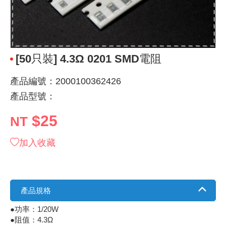
《 9 》 電阻 / 電容 / 電感
GPS/角
萬用測試儀
網路接頭 /
耳機套
來客告知
燈座 / 轉
SVR半固
電晶體-TI
類比開關
測距儀
探針
數字顯示 
微動開關
3.96mm
電纜固定
音源 插頭 /
AC to D
鋰充電電池
烙鐵清潔
刀具/研磨
環氧樹脂(固
平行電源
《10》 電晶體 / 二極體 / 震盪器
壓力 / 彎
技能檢定
USB / RJ
電視壁掛架
電捲門遙
LED 控制
線繞電阻(
電晶體-IR
介面驅動/接
照度計 / 
製具固定
斷電延時
溫度開關
7.5 / 5.
護線套(環)
香蕉插頭 /
可調式直
各類電池
烙鐵架/焊
放大鏡/數
金屬亮光膏
耐熱矽膠
[50只裝] 4.3Ω 0201 SMD電阻
《11》 測試IC座 / IC轉接座 / IC燒錄器
溫度 / 溼
其他配件
DVI 相關
喇叭 / 週
有線 / 無
冷光線 / 
排阻
電晶體-IRF
檢相計
銅柱/塑膠
閃爍繼電
線上開關 
5.08mm
隔離柱 / 
S端子/RCA
AVR 交
鈕扣電池 
電木PC板
刻磨機/電
瓦斯罐
同軸電纜
產品編號：2000100362426
《12》 積體電路IC(特殊或門市無貨可另詢)
氣體感測
STEAM 
VGA 相
耳機收納
霧化器 / 
投射燈 / 
火花消除
電晶體-IRF
轉速計 / 
支架/腳墊
繼電器插座 
磁簧開關
3.0mm Mi
夾線套 / 
喇叭 接線座
UPS 不
一次鋰電
電腦纖維
電動起子
塑鋼土
訊號傳輸
產品型號：
《13》 電子儀表 / 測試棒
生醫模組
RS232 
保鮮膜
感應式照
電解電容
電晶體-BC
示波器 / 
旋鈕
波段開關
EL-1.3
壓條 / 配
IC 腳座
線上濾波器
鉛酸(免加
感光電路
電動起子
其他用途
影音信號
$25
NT
《14》 電子零配件 / 保險絲 / 磁鐵 (強力、磁條)
電壓/霍爾
電腦訊號
生活用品
陶瓷電容
電晶體-BD
其他特殊
微調器、
指撥開關 /
1.58φ 
BNC 插頭 
突波吸收
電池轉換
麵包板 / 
電熱風槍
發燒喇叭
加入收藏
《15》 繼電器 / SSR / 繼電器插座
顯示 / L
D型接頭 連
RO逆滲
麥拉電容
電晶體-BS
蜂鳴器/警
滑動開關
2.0φ 空
F 插頭 / 
避雷管 /
吸煙器/吸
熱熔膠槍 /
麥克風線
《16》 開關 / 無熔絲開關 / 漏電斷路器
蜂鳴 / 音效
SATA 連
鉭質電容
電晶體-MJ
熱電致冷
按式開關
2.8mm 
M(UHF) 
導電銀漆筆
繞線/退線
隔離擴張
產品規格
●功率：1/20W
《17》 電腦連接器 / 各式連接器
訊號產生
硬碟、顯卡
積層電容
電晶體-MP
MCH高
電源切換
4.2φ 5
N 插頭 / 
瓦斯噴火
各式萬力
電話線材/
●阻值：4.3Ω