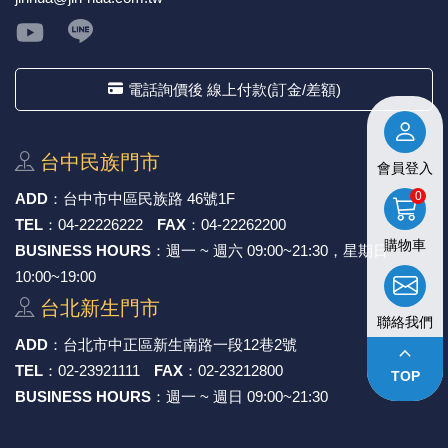
★ 購買後發票如有問題，請於7天內來電告知服務人
員
。
《27》 電話用品 / 接頭 / 對講機
穩壓(稽納
吊扇開關
USB 連接
溶劑瓶
《28》 電源延長線 / 分接插座
瞬間電壓
電話琴鍵
USB連接
引線器 / 
電話詢價後 線上付款(訂金/差額)
《29》 各類線材
橋式整流
復位開關
HDMI 連
數字磅秤 
台中⺠族⾨市
會員登入
《30》 訂制品 / 福利品 / 出清品
石英振盪
滑鼠滾輪
SIM / SD
超音波清
0
ADD
：
台中市中區⺠族路 46號1F
TEL
：
04-22226222
FAX
：
04-22262200
陶瓷諧振
SATA / I
手沖床機
購物車
BUSINESS HOURS
：週一 ~ 週六 09:00~21:30，星期日
10:00~19:00
陶瓷濾波器 
FPC 軟
台北新⽣⾨市
聯絡我們
ADD
：
台北市中正區新⽣南路⼀段12巷2號
keyboard_arrow_up
TEL
：
02-23921111
FAX
：
02-23212800
TOP
BUSINESS HOURS
：週一 ~ 週日 09:00~21:30