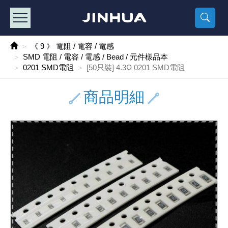
產品目錄
《2
《 
《
《 1 》 Arduino /樹莓派 /其他開發板
樹莓派、專屬配
馬達/齒輪
手機 / 平
風扇 / 
數位光纖
HDMI 傳
車用DC t
DC5V US
SMD 電阻 
電晶體-2S
燒錄器系
放大器IC
錶頭
各式保險絲
SSR 固
工業開關
2P端子線
端子台 / 
世界各國
工業用電
電池盒
烙鐵
各式鉗子
接點清潔
塑膠透明
彩色攝影機
電話插頭 /
2孔電源
2P AC電
訂制品
《 9 》 電阻 / 電容 / 電感
SMD 電阻 / 電容 / 電感 / Bead / 元件樣品本
《 2 》 實習套件 / 馬達 / 太陽能
Arduino
智能車/機
記憶卡 / 
風扇網
光纖接頭
HDMI / 
汽車電子
DC12V/2
電阻板 / 
電晶體-2S
IC轉接座
微控制IC
錶頭分流
磁鐵(強力、
小型PCB
近接開關/
1.0mm 
配線快速
AC 插頭 /
LED電源
電池收納
烙鐵頭/復
剝線/壓接
除塵清潔
塑膠萬用
DVR數位
電信測試
3孔電源
3P AC電
福利品
0201 SMD電阻
[50只裝] 4.3Ω 0201 SMD電阻
《 3 》 手機 / 電腦 / 多媒體週邊
主板擴充/
電源升降
Display
風扇 調速
光纖工具
HDMI 中
大同電鍋
聖誕燈 / 
臥式碳膜
電晶體-2S
轉接板
記憶IC
各類儀錶
手機維修
汽車繼電
行程開關/
1.25mm
紮線帶 / 
開關 / 門鈴
家用USB
碳鋅電池
烙鐵週邊
剝皮工具
層膜保護劑
鋁質防水
探測器/內
電話相關
2孔電源
DC電源線
出清品
商品明細
《 4 》 散熱風扇 / 散熱片(膏) / 水冷散熱器
藍芽 / WI
太陽能 /
USB 測試
散熱片
影像擷取
調光器 /
COB燈
臥式水泥
電晶體-2S
DIP IC測
邏輯IC
指針三用
歐洲夾 / 
功率繼電
洛克開關
1.27mm
熱縮套管 
DC 插頭 /
AC to A
鹼性電池
焊錫絲/錫
各式鑷子
除銹潤滑
工具包
彩色液晶
電話用線
3孔電源
實驗用線
《 5 》 光纖網路線 / 相關工具配件
開關 / 鍵
自動化控
藍芽傳輸器
導熱貼片(
影音(光纖)
家用溫濕
植物燈
光敏電阻
電晶體-2S
訊號轉換
數字電錶 
電瓶夾/工
Omron
按鈕開關
1.5mm 
接線頭 / 
EC-5/S
AC to 
電池測試
拆焊工具
螺絲起子 /
潤滑劑
工具包+
監視系統
家用對講
中繼延長
漆包線
《 6 》 影音線 / HDMI / 耳機線 / 廣播器材
麥克風/語
聲音擴大
網路攝影
散熱膏
CATV有
定時器 / 
DC12 車
熱敏電阻
電晶體-2S
數據&通
Clamp 鉤
測試鉤
大功率繼
搖頭開關
2.0mm 
壓著端子
金屬接頭
AC to 
Ni-MH 
IC 夾 / I
各式板手
螺絲固定劑
鋁質手提
監視器用線
無線對講
動力延長
PVC電纜
《 7 》 家用 /車用電子產品、生活用品、RO配件
光電/紅外
各類 套件 
USB 週
水冷散熱
影像 / US
電視 / 
指示燈
鉑電阻測
電晶體-2N
功率偵測
溫度計 / 
測試PIN/短
磁簧繼電
輕觸開關
2.5mm 
配線標誌 
防水 / 
AC工業
無線電話
錫爐/錫爐
各式尺規 
瞬間膠/黏
塑膠手提
RG58A/
漏電保護插
電工法規
《 8 》 LED / 燈泡 / 照明設備
循跡 / 測
時鐘機芯 
網路週邊(
麥克風 /
無線電源
各式燈泡 / 
VR可變電
電晶體-C
光耦合器
低阻計 / 
焊片/焊針
通電延時
金屬開關
2.54mm
固定座 / 
軍規接頭
傳統低壓
Ni-CD 
助焊用品
調整棒
除膠劑
金屬機箱
電鍋線
PVC控制