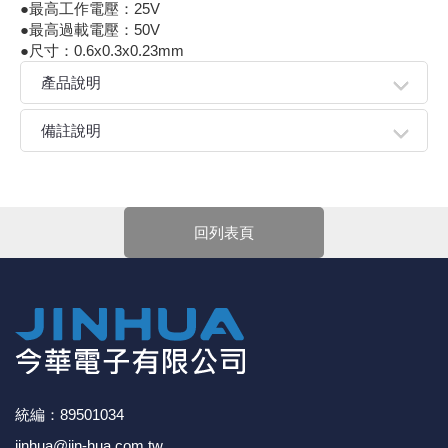
●最高工作電壓：25V
《18》 端子台 / 配線器材類
光耦合/繼
電腦電源
金屬皮膜
電晶體-
絕緣粒/電
斷電保護
6.3φ 2
TNC 插頭 
支架/電路
鎚子/刷子
壓接用排線
●最高過載電壓：50V
●尺寸：0.6x0.3x0.23mm
《19》 插頭 / 插座
馬達控制模
介面卡 / 
金電容(法
其他規格電
雲母片 / 
動力押扣
安德森接頭
PAL/FM
蝕刻設備
封口機
產品說明
《20》 變壓器/ 電源轉換 / 電源濾波
雷射模組
鍵盤 / 滑
固態電容
TRIAC 
偏光膜 / 
腳踏開關
連接器端子
SMA 插頭 
電池點焊
手機維修/
●俗稱貼片電阻；具有體積小、重量輕、安裝密度高，抗震
備註說明
性強．抗干擾能力強，高頻特性好...等優點。可大大節約電
路空間成本，使設計更精細化。
親愛的顧客您好！
《21》 電池 / 電池收納盒 / 充電器
條碼讀取
AC啟動電容
SCR 單
AC無熔絲
壓排IC座
SMB/SSM
PCB 修
下單前請先詳閱
【購物說明】
，訂單成立後表示100%同意
今華電子官網購物規範。商品可能因不同因素導致調價、
《22》 焊接工具 / PCB板
可調電容
光電晶體 
DC12~2
D型連接
MCX 插頭 
ESD防靜
回列表頁
停產、缺貨或延遲出貨等情況。本公司將保留是否接受訂
單的權利，不便之處敬請見諒。
《23》 手工具 / 電動工具
電阻型電
發光二極體 
鑰匙開關
G57連接
CC4/CDM
安全眼鏡/
★如要
【
前往門市
】
購買商品，可先來電詢問門市是否有
現貨，以免浪費您寶貴的時間。
★產品價格大幅波動，網站可能無法即時更新，所有訂單
《24》 各類噴劑 / 固定劑
工型電感
紅外線 發射
鍵盤開關
金手指連
磁棒 / 夾
均會以E-Mail確認訂單價格，未收到人員確認訂單之前請
勿自行匯款。
《25》 零件盒 / 萬用盒 / 工具箱
鐵粉芯
七段顯示器 /
滾珠震動
牛角連接
迷你鋸 / 
★ 電子零組件本公司同一產品可能有多供應商，每家供應
商的產品尺寸與產品配件可能會有差異，
網站上的尺寸圖
統編：89501034
《26》 錄影監視系統
Bead
二極體
水銀開關
DIN / mi
各式膠帶
與產品配件『僅供參考』，出貨以門市現貨為主。
jinhua@jin-hua.com.tw