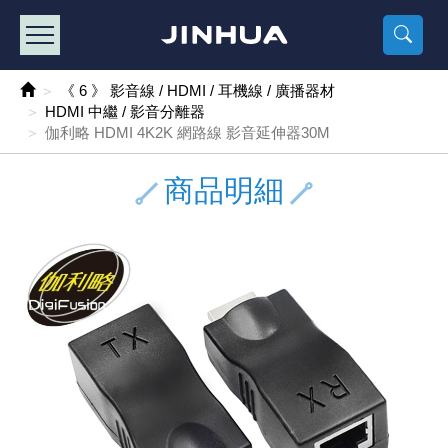
產品目錄
《2
《 
《
《 1 》 Arduino /樹莓派 /其他開發板
樹莓派、專屬配
馬達/齒輪
手機 / 平
風扇 / 
數位光纖
HDMI 傳
車用DC t
DC5V US
SMD 電阻 
電晶體-2S
燒錄器系
放大器IC
錶頭
各式保險絲
SSR 固
工業開關
2P端子線
端子台 / 
世界各國
工業用電
電池盒
烙鐵
各式鉗子
接點清潔
塑膠透明
彩色攝影機
電話插頭 /
2孔電源
2P AC電
訂制品
《 6 》 影音線 / HDMI / 耳機線 / 廣播器材
HDMI 中繼 / 影音分離器
《 2 》 實習套件 / 馬達 / 太陽能
Arduino
智能車/機
記憶卡 / 
風扇網
光纖接頭
HDMI / 
汽車電子
DC12V/2
電阻板 / 
電晶體-2S
IC轉接座
微控制IC
錶頭分流
磁鐵(強力、
小型PCB
近接開關/
1.0mm 
配線快速
AC 插頭 /
LED電源
電池收納
烙鐵頭/復
剝線/壓接
除塵清潔
塑膠萬用
DVR數位
電信測試
3孔電源
3P AC電
福利品
伽利略 HDMI 4K2K 網路線 影音延伸器30M
《 3 》 手機 / 電腦 / 多媒體週邊
主板擴充/
電源升降
Display
風扇 調速
光纖工具
HDMI 中
大同電鍋
聖誕燈 / 
臥式碳膜
電晶體-2S
轉接板
記憶IC
各類儀錶
手機維修
汽車繼電
行程開關/
1.25mm
紮線帶 / 
開關 / 門鈴
家用USB
碳鋅電池
烙鐵週邊
剝皮工具
層膜保護劑
鋁質防水
探測器/內
電話相關
2孔電源
DC電源線
出清品
商品明細
《 4 》 散熱風扇 / 散熱片(膏) / 水冷散熱器
藍芽 / WI
太陽能 /
USB 測試
散熱片
影像擷取
調光器 /
COB燈
臥式水泥
電晶體-2S
DIP IC測
邏輯IC
指針三用
歐洲夾 / 
功率繼電
洛克開關
1.27mm
熱縮套管 
DC 插頭 /
AC to A
鹼性電池
焊錫絲/錫
各式鑷子
除銹潤滑
工具包
彩色液晶
電話用線
3孔電源
實驗用線
《 5 》 光纖網路線 / 相關工具配件
開關 / 鍵
自動化控
藍芽傳輸器
導熱貼片(
影音(光纖)
家用溫濕
植物燈
光敏電阻
電晶體-2S
訊號轉換
數字電錶 
電瓶夾/工
Omron
按鈕開關
1.5mm 
接線頭 / 
EC-5/S
AC to 
電池測試
拆焊工具
螺絲起子 /
潤滑劑
工具包+
監視系統
家用對講
中繼延長
漆包線
《 6 》 影音線 / HDMI / 耳機線 / 廣播器材
麥克風/語
聲音擴大
網路攝影
散熱膏
CATV有
定時器 / 
DC12 車
熱敏電阻
電晶體-2S
數據&通
Clamp 鉤
測試鉤
大功率繼
搖頭開關
2.0mm 
壓著端子
金屬接頭
AC to 
Ni-MH 
IC 夾 / I
各式板手
螺絲固定劑
鋁質手提
監視器用線
無線對講
動力延長
PVC電纜
《 7 》 家用 /車用電子產品、生活用品、RO配件
光電/紅外
各類 套件 
USB 週
水冷散熱
影像 / US
電視 / 
指示燈
鉑電阻測
電晶體-2N
功率偵測
溫度計 / 
測試PIN/短
磁簧繼電
輕觸開關
2.5mm 
配線標誌 
防水 / 
AC工業
無線電話
錫爐/錫爐
各式尺規 
瞬間膠/黏
塑膠手提
RG58A/
漏電保護插
電工法規
《 8 》 LED / 燈泡 / 照明設備
循跡 / 測
時鐘機芯 
網路週邊(
麥克風 /
無線電源
各式燈泡 / 
VR可變電
電晶體-C
光耦合器
低阻計 / 
焊片/焊針
通電延時
金屬開關
2.54mm
固定座 / 
軍規接頭
傳統低壓
Ni-CD 
助焊用品
調整棒
除膠劑
金屬機箱
電鍋線
PVC控制