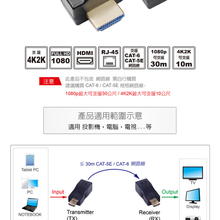
《27》 電話用品 / 接頭 / 對講機
穩壓(稽納
吊扇開關
USB 連接
溶劑瓶
《28》 電源延長線 / 分接插座
瞬間電壓
電話琴鍵
USB連接
引線器 / 
《29》 各類線材
橋式整流
復位開關
HDMI 連
數字磅秤 
《30》 訂制品 / 福利品 / 出清品
石英振盪
滑鼠滾輪
SIM / SD
超音波清
陶瓷諧振
SATA / I
手沖床機
陶瓷濾波器 
FPC 軟