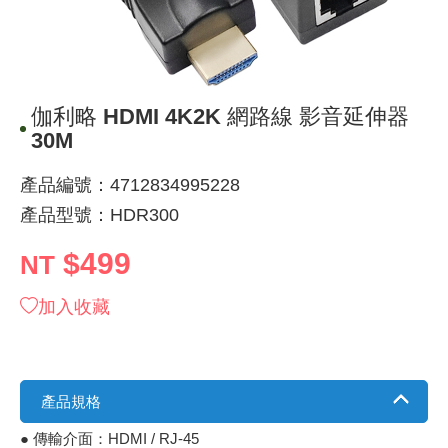
《 9 》 電阻 / 電容 / 電感
GPS/角
萬用測試儀
網路接頭 /
耳機套
來客告知
燈座 / 轉
SVR半固
電晶體-TI
類比開關
測距儀
探針
數字顯示 
微動開關
3.96mm
電纜固定
音源 插頭 /
AC to D
鋰充電電池
烙鐵清潔
刀具/研磨
環氧樹脂(固
平行電源
《10》 電晶體 / 二極體 / 震盪器
壓力 / 彎
技能檢定
USB / RJ
電視壁掛架
電捲門遙
LED 控制
線繞電阻(
電晶體-IR
介面驅動/接
照度計 / 
製具固定
斷電延時
溫度開關
7.5 / 5.
護線套(環)
香蕉插頭 /
可調式直
各類電池
烙鐵架/焊
放大鏡/數
金屬亮光膏
耐熱矽膠
伽利略 HDMI 4K2K 網路線 影音延伸器
《11》 測試IC座 / IC轉接座 / IC燒錄器
溫度 / 溼
其他配件
DVI 相關
喇叭 / 週
有線 / 無
冷光線 / 
排阻
電晶體-IRF
檢相計
銅柱/塑膠
閃爍繼電
線上開關 
5.08mm
隔離柱 / 
S端子/RCA
AVR 交
鈕扣電池 
電木PC板
刻磨機/電
瓦斯罐
同軸電纜
30M
《12》 積體電路IC(特殊或門市無貨可另詢)
氣體感測
STEAM 
VGA 相
耳機收納
霧化器 / 
投射燈 / 
火花消除
電晶體-IRF
轉速計 / 
支架/腳墊
繼電器插座 
磁簧開關
3.0mm Mi
夾線套 / 
喇叭 接線座
UPS 不
一次鋰電
電腦纖維
電動起子
塑鋼土
訊號傳輸
產品編號：4712834995228
產品型號：HDR300
《13》 電子儀表 / 測試棒
生醫模組
RS232 
保鮮膜
感應式照
電解電容
電晶體-BC
示波器 / 
旋鈕
波段開關
EL-1.3
壓條 / 配
IC 腳座
線上濾波器
鉛酸(免加
感光電路
電動起子
其他用途
影音信號
$499
NT
《14》 電子零配件 / 保險絲 / 磁鐵 (強力、磁條)
電壓/霍爾
電腦訊號
生活用品
陶瓷電容
電晶體-BD
其他特殊
微調器、
指撥開關 /
1.58φ 
BNC 插頭 
突波吸收
電池轉換
麵包板 / 
電熱風槍
發燒喇叭
加入收藏
《15》 繼電器 / SSR / 繼電器插座
顯示 / L
D型接頭 連
RO逆滲
麥拉電容
電晶體-BS
蜂鳴器/警
滑動開關
2.0φ 空
F 插頭 / 
避雷管 /
吸煙器/吸
熱熔膠槍 /
麥克風線
《16》 開關 / 無熔絲開關 / 漏電斷路器
蜂鳴 / 音效
SATA 連
鉭質電容
電晶體-MJ
熱電致冷
按式開關
2.8mm 
M(UHF) 
導電銀漆筆
繞線/退線
隔離擴張
產品規格
《17》 電腦連接器 / 各式連接器
訊號產生
硬碟、顯卡
積層電容
電晶體-MP
MCH高
電源切換
4.2φ 5
N 插頭 / 
瓦斯噴火
各式萬力
電話線材/
● 傳輸介面：HDMI / RJ-45