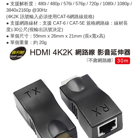
● 支援解析度：480i / 480p / 576i / 576p / 720p / 1080i / 1080p /
《18》 端子台 / 配線器材類
光耦合/繼
電腦電源
金屬皮膜
電晶體-
絕緣粒/電
斷電保護
6.3φ 2
TNC 插頭 
支架/電路
鎚子/刷子
壓接用排線
3840x2160p @30Hz
(4K2K 訊號輸入必須使用CAT-6網路線規格)
● 支援網路線材：支援 CAT-6 / CAT-5E 規格網路線：線材長
《19》 插頭 / 插座
馬達控制模
介面卡 / 
金電容(法
其他規格電
雲母片 / 
動力押扣
安德森接頭
PAL/FM
蝕刻設備
封口機
度≦30公尺(視輸出訊號決定)
● 單個尺寸：59mm x 26mm x 21mm (長x寬x高)
《20》 變壓器/ 電源轉換 / 電源濾波
雷射模組
鍵盤 / 滑
固態電容
TRIAC 
偏光膜 / 
腳踏開關
連接器端子
SMA 插頭 
電池點焊
手機維修/
● 單個重量：約 20g
《21》 電池 / 電池收納盒 / 充電器
條碼讀取
AC啟動電容
SCR 單
AC無熔絲
壓排IC座
SMB/SSM
PCB 修
《22》 焊接工具 / PCB板
可調電容
光電晶體 
DC12~2
D型連接
MCX 插頭 
ESD防靜
《23》 手工具 / 電動工具
電阻型電
發光二極體 
鑰匙開關
G57連接
CC4/CDM
安全眼鏡/
《24》 各類噴劑 / 固定劑
工型電感
紅外線 發射
鍵盤開關
金手指連
磁棒 / 夾
《25》 零件盒 / 萬用盒 / 工具箱
鐵粉芯
七段顯示器 /
滾珠震動
牛角連接
迷你鋸 / 
《26》 錄影監視系統
Bead
二極體
水銀開關
DIN / mi
各式膠帶