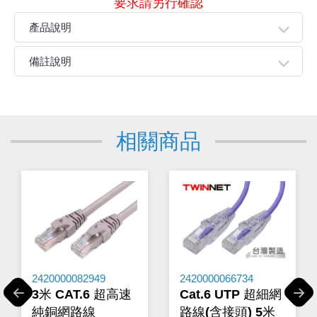
要求請另行確認
產品說明
● 支援4K2K@30Hz(必須使用Cat-6網路線規格) / 1080p 訊
備註說明
號輸入
● 支援IEEE-568B標準，利用網路線，可將訊號延長:
親愛的顧客您好！
● 1080p最大可支援30公尺 / 4K2K最大可支援10公尺
下單前請先詳閱
【購物說明】
，訂單成立後表示100%同意
● 支援 CAT-6 / CAT-5E 規格網路線：(需自行購買)
今華電子官網購物規範。商品可能因不同因素導致調價、
● 線材長度≦30公尺(視輸出訊號決定)
相關商品
停產、缺貨或延遲出貨等情況。本公司將保留是否接受訂
● 輸入支援: DVD播放器 / 藍光播放器 / 電腦 等
單的權利，不便之處敬請見諒。
● 輸出支援: 電視 / 投影機 / 顯示器 等
★如要
【
前往門市
】
購買商品，可先來電詢問門市是否有
● 標準鍍金HDMI接口，降低接觸電阻減少訊號損耗
現貨，以免浪費您寶貴的時間。
● 隨插即用，免插電
★產品價格大幅波動，網站可能無法即時更新，所有訂單
均會以E-Mail確認訂單價格，未收到人員確認訂單之前請
勿自行匯款。
★ 電子零組件本公司同一產品可能有多供應商，每家供應
商的產品尺寸與產品配件可能會有差異，
網站上的尺寸圖
與產品配件『僅供參考』，出貨以門市現貨為主。
2420000082949
2420000066734
★ 購買後發票如有問題，請於7天內來電告知服務人
3米 CAT.6 超高速
Cat.6 UTP 超細網
Previous
Next
員
。
純銅網路線
路線(含接頭) 5米