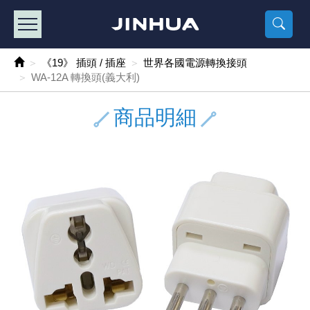
產品目錄
《2
《 
《
《 1 》 Arduino /樹莓派 /其他開發板
樹莓派、專屬配
馬達/齒輪
手機 / 平
風扇 / 
數位光纖
HDMI 傳
車用DC t
DC5V US
SMD 電阻 
電晶體-2S
燒錄器系
放大器IC
錶頭
各式保險絲
SSR 固
工業開關
2P端子線
端子台 / 
世界各國
工業用電
電池盒
烙鐵
各式鉗子
接點清潔
塑膠透明
彩色攝影機
電話插頭 /
2孔電源
2P AC電
訂制品
《19》 插頭 / 插座
世界各國電源轉換接頭
WA-12A 轉換頭(義大利)
《 2 》 實習套件 / 馬達 / 太陽能
Arduino
智能車/機
記憶卡 / 
風扇網
光纖接頭
HDMI / 
汽車電子
DC12V/2
電阻板 / 
電晶體-2S
IC轉接座
微控制IC
錶頭分流
磁鐵(強力、
小型PCB
近接開關/
1.0mm 
配線快速
AC 插頭 /
LED電源
電池收納
烙鐵頭/復
剝線/壓接
除塵清潔
塑膠萬用
DVR數位
電信測試
3孔電源
3P AC電
福利品
商品明細
《 3 》 手機 / 電腦 / 多媒體週邊
主板擴充/
電源升降
Display
風扇 調速
光纖工具
HDMI 中
大同電鍋
聖誕燈 / 
臥式碳膜
電晶體-2S
轉接板
記憶IC
各類儀錶
手機維修
汽車繼電
行程開關/
1.25mm
紮線帶 / 
開關 / 門鈴
家用USB
碳鋅電池
烙鐵週邊
剝皮工具
層膜保護劑
鋁質防水
探測器/內
電話相關
2孔電源
DC電源線
出清品
《 4 》 散熱風扇 / 散熱片(膏) / 水冷散熱器
藍芽 / WI
太陽能 /
USB 測試
散熱片
影像擷取
調光器 /
COB燈
臥式水泥
電晶體-2S
DIP IC測
邏輯IC
指針三用
歐洲夾 / 
功率繼電
洛克開關
1.27mm
熱縮套管 
DC 插頭 /
AC to A
鹼性電池
焊錫絲/錫
各式鑷子
除銹潤滑
工具包
彩色液晶
電話用線
3孔電源
實驗用線
《 5 》 光纖網路線 / 相關工具配件
開關 / 鍵
自動化控
藍芽傳輸器
導熱貼片(
影音(光纖)
家用溫濕
植物燈
光敏電阻
電晶體-2S
訊號轉換
數字電錶 
電瓶夾/工
Omron
按鈕開關
1.5mm 
接線頭 / 
EC-5/S
AC to 
電池測試
拆焊工具
螺絲起子 /
潤滑劑
工具包+
監視系統
家用對講
中繼延長
漆包線
《 6 》 影音線 / HDMI / 耳機線 / 廣播器材
麥克風/語
聲音擴大
網路攝影
散熱膏
CATV有
定時器 / 
DC12 車
熱敏電阻
電晶體-2S
數據&通
Clamp 鉤
測試鉤
大功率繼
搖頭開關
2.0mm 
壓著端子
金屬接頭
AC to 
Ni-MH 
IC 夾 / I
各式板手
螺絲固定劑
鋁質手提
監視器用線
無線對講
動力延長
PVC電纜
《 7 》 家用 /車用電子產品、生活用品、RO配件
光電/紅外
各類 套件 
USB 週
水冷散熱
影像 / US
電視 / 
指示燈
鉑電阻測
電晶體-2N
功率偵測
溫度計 / 
測試PIN/短
磁簧繼電
輕觸開關
2.5mm 
配線標誌 
防水 / 
AC工業
無線電話
錫爐/錫爐
各式尺規 
瞬間膠/黏
塑膠手提
RG58A/
漏電保護插
電工法規
《 8 》 LED / 燈泡 / 照明設備
循跡 / 測
時鐘機芯 
網路週邊(
麥克風 /
無線電源
各式燈泡 / 
VR可變電
電晶體-C
光耦合器
低阻計 / 
焊片/焊針
通電延時
金屬開關
2.54mm
固定座 / 
軍規接頭
傳統低壓
Ni-CD 
助焊用品
調整棒
除膠劑
金屬機箱
電鍋線
PVC控制