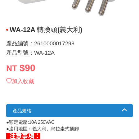
《 9 》 電阻 / 電容 / 電感
GPS/角
萬用測試儀
網路接頭 /
耳機套
來客告知
燈座 / 轉
SVR半固
電晶體-TI
類比開關
測距儀
探針
數字顯示 
微動開關
3.96mm
電纜固定
音源 插頭 /
AC to D
鋰充電電池
烙鐵清潔
刀具/研磨
環氧樹脂(固
平行電源
《10》 電晶體 / 二極體 / 震盪器
壓力 / 彎
技能檢定
USB / RJ
電視壁掛架
電捲門遙
LED 控制
線繞電阻(
電晶體-IR
介面驅動/接
照度計 / 
製具固定
斷電延時
溫度開關
7.5 / 5.
護線套(環)
香蕉插頭 /
可調式直
各類電池
烙鐵架/焊
放大鏡/數
金屬亮光膏
耐熱矽膠
WA-12A 轉換頭(義大利)
《11》 測試IC座 / IC轉接座 / IC燒錄器
溫度 / 溼
其他配件
DVI 相關
喇叭 / 週
有線 / 無
冷光線 / 
排阻
電晶體-IRF
檢相計
銅柱/塑膠
閃爍繼電
線上開關 
5.08mm
隔離柱 / 
S端子/RCA
AVR 交
鈕扣電池 
電木PC板
刻磨機/電
瓦斯罐
同軸電纜
產品編號：2610000017298
產品型號：WA-12A
《12》 積體電路IC(特殊或門市無貨可另詢)
氣體感測
STEAM 
VGA 相
耳機收納
霧化器 / 
投射燈 / 
火花消除
電晶體-IRF
轉速計 / 
支架/腳墊
繼電器插座 
磁簧開關
3.0mm Mi
夾線套 / 
喇叭 接線座
UPS 不
一次鋰電
電腦纖維
電動起子
塑鋼土
訊號傳輸
$90
NT
《13》 電子儀表 / 測試棒
生醫模組
RS232 
保鮮膜
感應式照
電解電容
電晶體-BC
示波器 / 
旋鈕
波段開關
EL-1.3
壓條 / 配
IC 腳座
線上濾波器
鉛酸(免加
感光電路
電動起子
其他用途
影音信號
加入收藏
《14》 電子零配件 / 保險絲 / 磁鐵 (強力、磁條)
電壓/霍爾
電腦訊號
生活用品
陶瓷電容
電晶體-BD
其他特殊
微調器、
指撥開關 /
1.58φ 
BNC 插頭 
突波吸收
電池轉換
麵包板 / 
電熱風槍
發燒喇叭
《15》 繼電器 / SSR / 繼電器插座
顯示 / L
D型接頭 連
RO逆滲
麥拉電容
電晶體-BS
蜂鳴器/警
滑動開關
2.0φ 空
F 插頭 / 
避雷管 /
吸煙器/吸
熱熔膠槍 /
麥克風線
產品規格
《16》 開關 / 無熔絲開關 / 漏電斷路器
蜂鳴 / 音效
SATA 連
鉭質電容
電晶體-MJ
熱電致冷
按式開關
2.8mm 
M(UHF) 
導電銀漆筆
繞線/退線
隔離擴張
●額定電壓:10A 250VAC
●適用地區︰義大利、烏拉圭式插腳
《17》 電腦連接器 / 各式連接器
訊號產生
硬碟、顯卡
積層電容
電晶體-MP
MCH高
電源切換
4.2φ 5
N 插頭 / 
瓦斯噴火
各式萬力
電話線材/
注意事項：