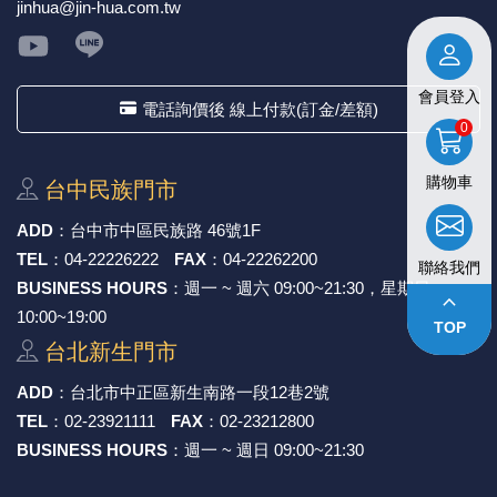
jinhua@jin-hua.com.tw
★ 購買後發票如有問題，請於7天內來電告知服務人
員
。
會員登入
電話詢價後 線上付款(訂金/差額)
0
購物車
台中⺠族⾨市
ADD
：
台中市中區⺠族路 46號1F
TEL
：
04-22226222
FAX
：
04-22262200
聯絡我們
BUSINESS HOURS
：週一 ~ 週六 09:00~21:30，星期日
keyboard_arrow_up
10:00~19:00
TOP
台北新⽣⾨市
ADD
：
台北市中正區新⽣南路⼀段12巷2號
TEL
：
02-23921111
FAX
：
02-23212800
BUSINESS HOURS
：週一 ~ 週日 09:00~21:30