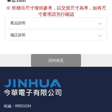
※ 所標示尺寸僅供參考，以交貨尺寸為準，如有尺
寸要求請另行確認
產品說明
●萬用插孔設計，可適合世界各國電器設備。
備註說明
●外型輕巧，攜帶便利，不佔空間。
親愛的顧客您好！
下單前請先詳閱
【購物說明】
，訂單成立後表示100%同意
今華電子官網購物規範。商品可能因不同因素導致調價、
回列表頁
停產、缺貨或延遲出貨等情況。本公司將保留是否接受訂
單的權利，不便之處敬請見諒。
★如要
【
前往門市
】
購買商品，可先來電詢問門市是否有
現貨，以免浪費您寶貴的時間。
★產品價格大幅波動，網站可能無法即時更新，所有訂單
均會以E-Mail確認訂單價格，未收到人員確認訂單之前請
勿自行匯款。
★ 電子零組件本公司同一產品可能有多供應商，每家供應
商的產品尺寸與產品配件可能會有差異，
網站上的尺寸圖
統編：89501034
與產品配件『僅供參考』，出貨以門市現貨為主。