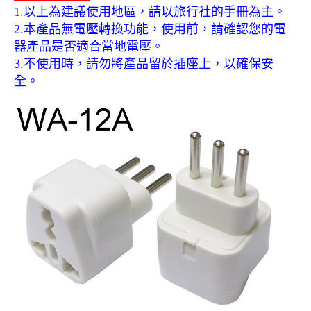
1.以上為建議使用地區，請以旅行社的手冊為主。
《18》 端子台 / 配線器材類
光耦合/繼
電腦電源
金屬皮膜
電晶體-
絕緣粒/電
斷電保護
6.3φ 2
TNC 插頭 
支架/電路
鎚子/刷子
壓接用排線
2.本產品無電壓轉換功能，使用前，請確認您的電
器產品是否適合當地電壓。
《19》 插頭 / 插座
馬達控制模
介面卡 / 
金電容(法
其他規格電
雲母片 / 
動力押扣
安德森接頭
PAL/FM
蝕刻設備
封口機
3.不使用時，請勿將產品留於插座上，以確保安
全。
《20》 變壓器/ 電源轉換 / 電源濾波
雷射模組
鍵盤 / 滑
固態電容
TRIAC 
偏光膜 / 
腳踏開關
連接器端子
SMA 插頭 
電池點焊
手機維修/
《21》 電池 / 電池收納盒 / 充電器
條碼讀取
AC啟動電容
SCR 單
AC無熔絲
壓排IC座
SMB/SSM
PCB 修
《22》 焊接工具 / PCB板
可調電容
光電晶體 
DC12~2
D型連接
MCX 插頭 
ESD防靜
《23》 手工具 / 電動工具
電阻型電
發光二極體 
鑰匙開關
G57連接
CC4/CDM
安全眼鏡/
《24》 各類噴劑 / 固定劑
工型電感
紅外線 發射
鍵盤開關
金手指連
磁棒 / 夾
《25》 零件盒 / 萬用盒 / 工具箱
鐵粉芯
七段顯示器 /
滾珠震動
牛角連接
迷你鋸 / 
《26》 錄影監視系統
Bead
二極體
水銀開關
DIN / mi
各式膠帶