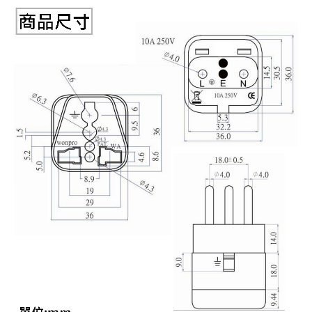
《27》 電話用品 / 接頭 / 對講機
穩壓(稽納
吊扇開關
USB 連接
溶劑瓶
《28》 電源延長線 / 分接插座
瞬間電壓
電話琴鍵
USB連接
引線器 / 
《29》 各類線材
橋式整流
復位開關
HDMI 連
數字磅秤 
《30》 訂制品 / 福利品 / 出清品
石英振盪
滑鼠滾輪
SIM / SD
超音波清
陶瓷諧振
SATA / I
手沖床機
陶瓷濾波器 
FPC 軟