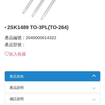
《 9 》 電阻 / 電容 / 電感
GPS/角
萬用測試儀
網路接頭 /
耳機套
來客告知
燈座 / 轉
SVR半固
電晶體-TI
類比開關
測距儀
探針
數字顯示 
微動開關
3.96mm
電纜固定
音源 插頭 /
AC to D
鋰充電電池
烙鐵清潔
刀具/研磨
環氧樹脂(固
平行電源
《10》 電晶體 / 二極體 / 震盪器
壓力 / 彎
技能檢定
USB / RJ
電視壁掛架
電捲門遙
LED 控制
線繞電阻(
電晶體-IR
介面驅動/接
照度計 / 
製具固定
斷電延時
溫度開關
7.5 / 5.
護線套(環)
香蕉插頭 /
可調式直
各類電池
烙鐵架/焊
放大鏡/數
金屬亮光膏
耐熱矽膠
2SK1489 TO-3PL(TO-264)
《11》 測試IC座 / IC轉接座 / IC燒錄器
溫度 / 溼
其他配件
DVI 相關
喇叭 / 週
有線 / 無
冷光線 / 
排阻
電晶體-IRF
檢相計
銅柱/塑膠
閃爍繼電
線上開關 
5.08mm
隔離柱 / 
S端子/RCA
AVR 交
鈕扣電池 
電木PC板
刻磨機/電
瓦斯罐
同軸電纜
產品編號：2040000014322
《12》 積體電路IC(特殊或門市無貨可另詢)
氣體感測
STEAM 
VGA 相
耳機收納
霧化器 / 
投射燈 / 
火花消除
電晶體-IRF
轉速計 / 
支架/腳墊
繼電器插座 
磁簧開關
3.0mm Mi
夾線套 / 
喇叭 接線座
UPS 不
一次鋰電
電腦纖維
電動起子
塑鋼土
訊號傳輸
產品型號：
《13》 電子儀表 / 測試棒
生醫模組
RS232 
保鮮膜
感應式照
電解電容
電晶體-BC
示波器 / 
旋鈕
波段開關
EL-1.3
壓條 / 配
IC 腳座
線上濾波器
鉛酸(免加
感光電路
電動起子
其他用途
影音信號
加入收藏
《14》 電子零配件 / 保險絲 / 磁鐵 (強力、磁條)
電壓/霍爾
電腦訊號
生活用品
陶瓷電容
電晶體-BD
其他特殊
微調器、
指撥開關 /
1.58φ 
BNC 插頭 
突波吸收
電池轉換
麵包板 / 
電熱風槍
發燒喇叭
產品規格
《15》 繼電器 / SSR / 繼電器插座
顯示 / L
D型接頭 連
RO逆滲
麥拉電容
電晶體-BS
蜂鳴器/警
滑動開關
2.0φ 空
F 插頭 / 
避雷管 /
吸煙器/吸
熱熔膠槍 /
麥克風線
產品說明
《16》 開關 / 無熔絲開關 / 漏電斷路器
蜂鳴 / 音效
SATA 連
鉭質電容
電晶體-MJ
熱電致冷
按式開關
2.8mm 
M(UHF) 
導電銀漆筆
繞線/退線
隔離擴張
備註說明
《17》 電腦連接器 / 各式連接器
訊號產生
硬碟、顯卡
積層電容
電晶體-MP
MCH高
電源切換
4.2φ 5
N 插頭 / 
瓦斯噴火
各式萬力
電話線材/