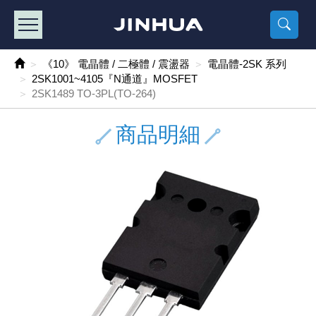
產品目錄
《2
《 
《
《 1 》 Arduino /樹莓派 /其他開發板
樹莓派、專屬配
馬達/齒輪
手機 / 平
風扇 / 
數位光纖
HDMI 傳
車用DC t
DC5V US
SMD 電阻 
電晶體-2S
燒錄器系
放大器IC
錶頭
各式保險絲
SSR 固
工業開關
2P端子線
端子台 / 
世界各國
工業用電
電池盒
烙鐵
各式鉗子
接點清潔
塑膠透明
彩色攝影機
電話插頭 /
2孔電源
2P AC電
訂制品
《10》 電晶體 / 二極體 / 震盪器
電晶體-2SK 系列
2SK1001~4105『N通道』MOSFET
《 2 》 實習套件 / 馬達 / 太陽能
Arduino
智能車/機
記憶卡 / 
風扇網
光纖接頭
HDMI / 
汽車電子
DC12V/2
電阻板 / 
電晶體-2S
IC轉接座
微控制IC
錶頭分流
磁鐵(強力、
小型PCB
近接開關/
1.0mm 
配線快速
AC 插頭 /
LED電源
電池收納
烙鐵頭/復
剝線/壓接
除塵清潔
塑膠萬用
DVR數位
電信測試
3孔電源
3P AC電
福利品
2SK1489 TO-3PL(TO-264)
《 3 》 手機 / 電腦 / 多媒體週邊
主板擴充/
電源升降
Display
風扇 調速
光纖工具
HDMI 中
大同電鍋
聖誕燈 / 
臥式碳膜
電晶體-2S
轉接板
記憶IC
各類儀錶
手機維修
汽車繼電
行程開關/
1.25mm
紮線帶 / 
開關 / 門鈴
家用USB
碳鋅電池
烙鐵週邊
剝皮工具
層膜保護劑
鋁質防水
探測器/內
電話相關
2孔電源
DC電源線
出清品
商品明細
《 4 》 散熱風扇 / 散熱片(膏) / 水冷散熱器
藍芽 / WI
太陽能 /
USB 測試
散熱片
影像擷取
調光器 /
COB燈
臥式水泥
電晶體-2S
DIP IC測
邏輯IC
指針三用
歐洲夾 / 
功率繼電
洛克開關
1.27mm
熱縮套管 
DC 插頭 /
AC to A
鹼性電池
焊錫絲/錫
各式鑷子
除銹潤滑
工具包
彩色液晶
電話用線
3孔電源
實驗用線
《 5 》 光纖網路線 / 相關工具配件
開關 / 鍵
自動化控
藍芽傳輸器
導熱貼片(
影音(光纖)
家用溫濕
植物燈
光敏電阻
電晶體-2S
訊號轉換
數字電錶 
電瓶夾/工
Omron
按鈕開關
1.5mm 
接線頭 / 
EC-5/S
AC to 
電池測試
拆焊工具
螺絲起子 /
潤滑劑
工具包+
監視系統
家用對講
中繼延長
漆包線
《 6 》 影音線 / HDMI / 耳機線 / 廣播器材
麥克風/語
聲音擴大
網路攝影
散熱膏
CATV有
定時器 / 
DC12 車
熱敏電阻
電晶體-2S
數據&通
Clamp 鉤
測試鉤
大功率繼
搖頭開關
2.0mm 
壓著端子
金屬接頭
AC to 
Ni-MH 
IC 夾 / I
各式板手
螺絲固定劑
鋁質手提
監視器用線
無線對講
動力延長
PVC電纜
《 7 》 家用 /車用電子產品、生活用品、RO配件
光電/紅外
各類 套件 
USB 週
水冷散熱
影像 / US
電視 / 
指示燈
鉑電阻測
電晶體-2N
功率偵測
溫度計 / 
測試PIN/短
磁簧繼電
輕觸開關
2.5mm 
配線標誌 
防水 / 
AC工業
無線電話
錫爐/錫爐
各式尺規 
瞬間膠/黏
塑膠手提
RG58A/
漏電保護插
電工法規
《 8 》 LED / 燈泡 / 照明設備
循跡 / 測
時鐘機芯 
網路週邊(
麥克風 /
無線電源
各式燈泡 / 
VR可變電
電晶體-C
光耦合器
低阻計 / 
焊片/焊針
通電延時
金屬開關
2.54mm
固定座 / 
軍規接頭
傳統低壓
Ni-CD 
助焊用品
調整棒
除膠劑
金屬機箱
電鍋線
PVC控制