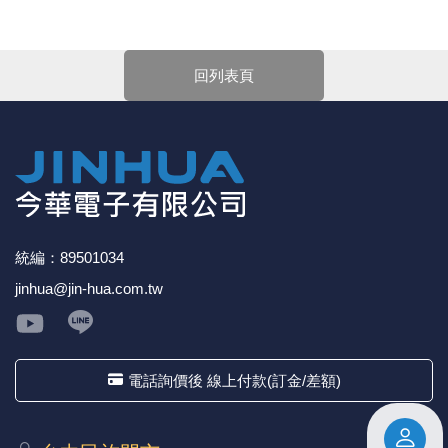
親愛的顧客您好！
《18》 端子台 / 配線器材類
光耦合/繼
電腦電源
金屬皮膜
電晶體-
絕緣粒/電
斷電保護
6.3φ 2
TNC 插頭 
支架/電路
鎚子/刷子
壓接用排線
下單前請先詳閱
【購物說明】
，訂單成立後表示100%同意
今華電子官網購物規範。商品可能因不同因素導致調價、
回列表頁
《19》 插頭 / 插座
馬達控制模
介面卡 / 
金電容(法
其他規格電
雲母片 / 
動力押扣
安德森接頭
PAL/FM
蝕刻設備
封口機
停產、缺貨或延遲出貨等情況。本公司將保留是否接受訂
單的權利，不便之處敬請見諒。
★如要
【
前往門市
】
購買商品，可先來電詢問門市是否有
《20》 變壓器/ 電源轉換 / 電源濾波
雷射模組
鍵盤 / 滑
固態電容
TRIAC 
偏光膜 / 
腳踏開關
連接器端子
SMA 插頭 
電池點焊
手機維修/
現貨，以免浪費您寶貴的時間。
★產品價格大幅波動，網站可能無法即時更新，所有訂單
《21》 電池 / 電池收納盒 / 充電器
條碼讀取
AC啟動電容
SCR 單
AC無熔絲
壓排IC座
SMB/SSM
PCB 修
均會以E-Mail確認訂單價格，未收到人員確認訂單之前請
勿自行匯款。
《22》 焊接工具 / PCB板
可調電容
光電晶體 
DC12~2
D型連接
MCX 插頭 
ESD防靜
★ 電子零組件本公司同一產品可能有多供應商，每家供應
商的產品尺寸與產品配件可能會有差異，
網站上的尺寸圖
統編：89501034
與產品配件『僅供參考』，出貨以門市現貨為主。
《23》 手工具 / 電動工具
電阻型電
發光二極體 
鑰匙開關
G57連接
CC4/CDM
安全眼鏡/
jinhua@jin-hua.com.tw
★ 購買後發票如有問題，請於7天內來電告知服務人
員
。
《24》 各類噴劑 / 固定劑
工型電感
紅外線 發射
鍵盤開關
金手指連
磁棒 / 夾
《25》 零件盒 / 萬用盒 / 工具箱
鐵粉芯
七段顯示器 /
滾珠震動
牛角連接
迷你鋸 / 
電話詢價後 線上付款(訂金/差額)
《26》 錄影監視系統
Bead
二極體
水銀開關
DIN / mi
各式膠帶