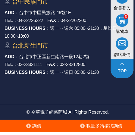
台中⺠族⾨市
會員登入
《27》 電話用品 / 接頭 / 對講機
穩壓(稽納
吊扇開關
USB 連接
溶劑瓶
ADD
：
台中市中區⺠族路 46號1F
0
TEL
：
04-22226222
FAX
：
04-22262200
《28》 電源延長線 / 分接插座
瞬間電壓
電話琴鍵
USB連接
引線器 / 
BUSINESS HOURS
：週一 ~ 週六 09:00~21:30，星期日
購物車
10:00~19:00
《29》 各類線材
橋式整流
復位開關
HDMI 連
數字磅秤 
台北新⽣⾨市
《30》 訂制品 / 福利品 / 出清品
石英振盪
滑鼠滾輪
SIM / SD
超音波清
聯絡我們
ADD
：
台北市中正區新⽣南路⼀段12巷2號
keyboard_arrow_up
TEL
：
02-23921111
FAX
：
02-23212800
陶瓷諧振
SATA / I
手沖床機
TOP
BUSINESS HOURS
：週一 ~ 週日 09:00~21:30
陶瓷濾波器 
FPC 軟
©
今華電子網路商城
All Rights Reserved.
詢價
數量多請按我詢價