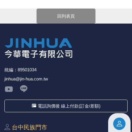
下單前請先詳閱
【購物說明】
，訂單成立後表示100%同意
《18》 端子台 / 配線器材類
光耦合/繼
電腦電源
金屬皮膜
電晶體-
絕緣粒/電
斷電保護
6.3φ 2
TNC 插頭 
支架/電路
鎚子/刷子
壓接用排線
今華電子官網購物規範。商品可能因不同因素導致調價、
回列表頁
停產、缺貨或延遲出貨等情況。本公司將保留是否接受訂
《19》 插頭 / 插座
馬達控制模
介面卡 / 
金電容(法
其他規格電
雲母片 / 
動力押扣
安德森接頭
PAL/FM
蝕刻設備
封口機
單的權利，不便之處敬請見諒。
★如要
【
前往門市
】
購買商品，可先來電詢問門市是否有
現貨，以免浪費您寶貴的時間。
《20》 變壓器/ 電源轉換 / 電源濾波
雷射模組
鍵盤 / 滑
固態電容
TRIAC 
偏光膜 / 
腳踏開關
連接器端子
SMA 插頭 
電池點焊
手機維修/
★產品價格大幅波動，網站可能無法即時更新，所有訂單
均會以E-Mail確認訂單價格，未收到人員確認訂單之前請
《21》 電池 / 電池收納盒 / 充電器
條碼讀取
AC啟動電容
SCR 單
AC無熔絲
壓排IC座
SMB/SSM
PCB 修
勿自行匯款。
★ 電子零組件本公司同一產品可能有多供應商，每家供應
《22》 焊接工具 / PCB板
可調電容
光電晶體 
DC12~2
D型連接
MCX 插頭 
ESD防靜
商的產品尺寸與產品配件可能會有差異，
網站上的尺寸圖
統編：89501034
與產品配件『僅供參考』，出貨以門市現貨為主。
jinhua@jin-hua.com.tw
★ 購買後發票如有問題，請於7天內來電告知服務人
《23》 手工具 / 電動工具
電阻型電
發光二極體 
鑰匙開關
G57連接
CC4/CDM
安全眼鏡/
員
。
《24》 各類噴劑 / 固定劑
工型電感
紅外線 發射
鍵盤開關
金手指連
磁棒 / 夾
電話詢價後 線上付款(訂金/差額)
《25》 零件盒 / 萬用盒 / 工具箱
鐵粉芯
七段顯示器 /
滾珠震動
牛角連接
迷你鋸 / 
《26》 錄影監視系統
Bead
二極體
水銀開關
DIN / mi
各式膠帶
台中⺠族⾨市