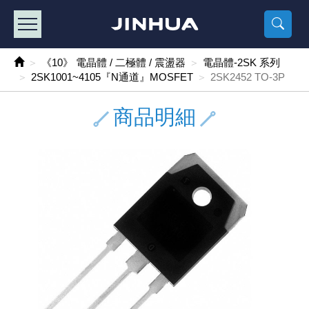
產品目錄
《2
《 
《
《 1 》 Arduino /樹莓派 /其他開發板
樹莓派、專屬配
馬達/齒輪
手機 / 平
風扇 / 
數位光纖
HDMI 傳
車用DC t
DC5V US
SMD 電阻 
電晶體-2S
燒錄器系
放大器IC
錶頭
各式保險絲
SSR 固
工業開關
2P端子線
端子台 / 
世界各國
工業用電
電池盒
烙鐵
各式鉗子
接點清潔
塑膠透明
彩色攝影機
電話插頭 /
2孔電源
2P AC電
訂制品
《10》 電晶體 / 二極體 / 震盪器
電晶體-2SK 系列
2SK1001~4105『N通道』MOSFET
2SK2452 TO-3P
《 2 》 實習套件 / 馬達 / 太陽能
Arduino
智能車/機
記憶卡 / 
風扇網
光纖接頭
HDMI / 
汽車電子
DC12V/2
電阻板 / 
電晶體-2S
IC轉接座
微控制IC
錶頭分流
磁鐵(強力、
小型PCB
近接開關/
1.0mm 
配線快速
AC 插頭 /
LED電源
電池收納
烙鐵頭/復
剝線/壓接
除塵清潔
塑膠萬用
DVR數位
電信測試
3孔電源
3P AC電
福利品
商品明細
《 3 》 手機 / 電腦 / 多媒體週邊
主板擴充/
電源升降
Display
風扇 調速
光纖工具
HDMI 中
大同電鍋
聖誕燈 / 
臥式碳膜
電晶體-2S
轉接板
記憶IC
各類儀錶
手機維修
汽車繼電
行程開關/
1.25mm
紮線帶 / 
開關 / 門鈴
家用USB
碳鋅電池
烙鐵週邊
剝皮工具
層膜保護劑
鋁質防水
探測器/內
電話相關
2孔電源
DC電源線
出清品
《 4 》 散熱風扇 / 散熱片(膏) / 水冷散熱器
藍芽 / WI
太陽能 /
USB 測試
散熱片
影像擷取
調光器 /
COB燈
臥式水泥
電晶體-2S
DIP IC測
邏輯IC
指針三用
歐洲夾 / 
功率繼電
洛克開關
1.27mm
熱縮套管 
DC 插頭 /
AC to A
鹼性電池
焊錫絲/錫
各式鑷子
除銹潤滑
工具包
彩色液晶
電話用線
3孔電源
實驗用線
《 5 》 光纖網路線 / 相關工具配件
開關 / 鍵
自動化控
藍芽傳輸器
導熱貼片(
影音(光纖)
家用溫濕
植物燈
光敏電阻
電晶體-2S
訊號轉換
數字電錶 
電瓶夾/工
Omron
按鈕開關
1.5mm 
接線頭 / 
EC-5/S
AC to 
電池測試
拆焊工具
螺絲起子 /
潤滑劑
工具包+
監視系統
家用對講
中繼延長
漆包線
《 6 》 影音線 / HDMI / 耳機線 / 廣播器材
麥克風/語
聲音擴大
網路攝影
散熱膏
CATV有
定時器 / 
DC12 車
熱敏電阻
電晶體-2S
數據&通
Clamp 鉤
測試鉤
大功率繼
搖頭開關
2.0mm 
壓著端子
金屬接頭
AC to 
Ni-MH 
IC 夾 / I
各式板手
螺絲固定劑
鋁質手提
監視器用線
無線對講
動力延長
PVC電纜
《 7 》 家用 /車用電子產品、生活用品、RO配件
光電/紅外
各類 套件 
USB 週
水冷散熱
影像 / US
電視 / 
指示燈
鉑電阻測
電晶體-2N
功率偵測
溫度計 / 
測試PIN/短
磁簧繼電
輕觸開關
2.5mm 
配線標誌 
防水 / 
AC工業
無線電話
錫爐/錫爐
各式尺規 
瞬間膠/黏
塑膠手提
RG58A/
漏電保護插
電工法規
《 8 》 LED / 燈泡 / 照明設備
循跡 / 測
時鐘機芯 
網路週邊(
麥克風 /
無線電源
各式燈泡 / 
VR可變電
電晶體-C
光耦合器
低阻計 / 
焊片/焊針
通電延時
金屬開關
2.54mm
固定座 / 
軍規接頭
傳統低壓
Ni-CD 
助焊用品
調整棒
除膠劑
金屬機箱
電鍋線
PVC控制