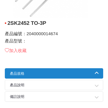
《 9 》 電阻 / 電容 / 電感
GPS/角
萬用測試儀
網路接頭 /
耳機套
來客告知
燈座 / 轉
SVR半固
電晶體-TI
類比開關
測距儀
探針
數字顯示 
微動開關
3.96mm
電纜固定
音源 插頭 /
AC to D
鋰充電電池
烙鐵清潔
刀具/研磨
環氧樹脂(固
平行電源
《10》 電晶體 / 二極體 / 震盪器
壓力 / 彎
技能檢定
USB / RJ
電視壁掛架
電捲門遙
LED 控制
線繞電阻(
電晶體-IR
介面驅動/接
照度計 / 
製具固定
斷電延時
溫度開關
7.5 / 5.
護線套(環)
香蕉插頭 /
可調式直
各類電池
烙鐵架/焊
放大鏡/數
金屬亮光膏
耐熱矽膠
2SK2452 TO-3P
《11》 測試IC座 / IC轉接座 / IC燒錄器
溫度 / 溼
其他配件
DVI 相關
喇叭 / 週
有線 / 無
冷光線 / 
排阻
電晶體-IRF
檢相計
銅柱/塑膠
閃爍繼電
線上開關 
5.08mm
隔離柱 / 
S端子/RCA
AVR 交
鈕扣電池 
電木PC板
刻磨機/電
瓦斯罐
同軸電纜
產品編號：2040000014674
產品型號：
《12》 積體電路IC(特殊或門市無貨可另詢)
氣體感測
STEAM 
VGA 相
耳機收納
霧化器 / 
投射燈 / 
火花消除
電晶體-IRF
轉速計 / 
支架/腳墊
繼電器插座 
磁簧開關
3.0mm Mi
夾線套 / 
喇叭 接線座
UPS 不
一次鋰電
電腦纖維
電動起子
塑鋼土
訊號傳輸
加入收藏
《13》 電子儀表 / 測試棒
生醫模組
RS232 
保鮮膜
感應式照
電解電容
電晶體-BC
示波器 / 
旋鈕
波段開關
EL-1.3
壓條 / 配
IC 腳座
線上濾波器
鉛酸(免加
感光電路
電動起子
其他用途
影音信號
《14》 電子零配件 / 保險絲 / 磁鐵 (強力、磁條)
電壓/霍爾
電腦訊號
生活用品
陶瓷電容
電晶體-BD
其他特殊
微調器、
指撥開關 /
1.58φ 
BNC 插頭 
突波吸收
電池轉換
麵包板 / 
電熱風槍
發燒喇叭
產品規格
《15》 繼電器 / SSR / 繼電器插座
顯示 / L
D型接頭 連
RO逆滲
麥拉電容
電晶體-BS
蜂鳴器/警
滑動開關
2.0φ 空
F 插頭 / 
避雷管 /
吸煙器/吸
熱熔膠槍 /
麥克風線
產品說明
《16》 開關 / 無熔絲開關 / 漏電斷路器
蜂鳴 / 音效
SATA 連
鉭質電容
電晶體-MJ
熱電致冷
按式開關
2.8mm 
M(UHF) 
導電銀漆筆
繞線/退線
隔離擴張
備註說明
《17》 電腦連接器 / 各式連接器
訊號產生
硬碟、顯卡
積層電容
電晶體-MP
MCH高
電源切換
4.2φ 5
N 插頭 / 
瓦斯噴火
各式萬力
電話線材/
親愛的顧客您好！