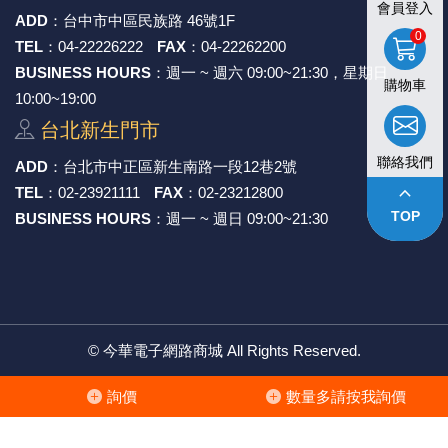
會員登入
ADD
：
台中市中區⺠族路 46號1F
《27》 電話用品 / 接頭 / 對講機
穩壓(稽納
吊扇開關
USB 連接
溶劑瓶
0
TEL
：
04-22226222
FAX
：
04-22262200
BUSINESS HOURS
：週一 ~ 週六 09:00~21:30，星期日
《28》 電源延長線 / 分接插座
瞬間電壓
電話琴鍵
USB連接
引線器 / 
購物車
10:00~19:00
台北新⽣⾨市
《29》 各類線材
橋式整流
復位開關
HDMI 連
數字磅秤 
聯絡我們
ADD
：
台北市中正區新⽣南路⼀段12巷2號
《30》 訂制品 / 福利品 / 出清品
石英振盪
滑鼠滾輪
SIM / SD
超音波清
keyboard_arrow_up
TEL
：
02-23921111
FAX
：
02-23212800
TOP
BUSINESS HOURS
：週一 ~ 週日 09:00~21:30
陶瓷諧振
SATA / I
手沖床機
陶瓷濾波器 
FPC 軟
©
今華電子網路商城
All Rights Reserved.
詢價
數量多請按我詢價