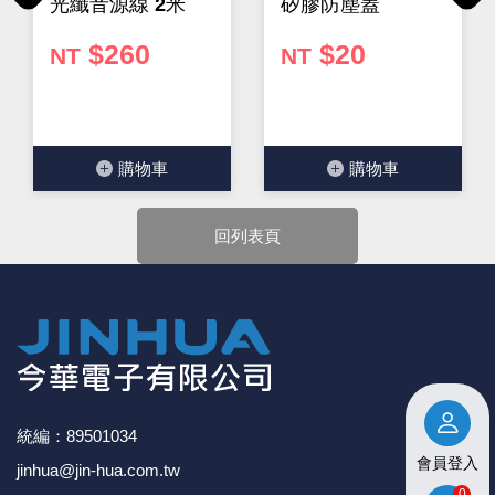
Previous
Next
光纖音源線 2米
矽膠防塵蓋
$260
$20
NT
NT
購物⾞
購物⾞
回列表頁
統編：89501034
會員登入
jinhua@jin-hua.com.tw
0