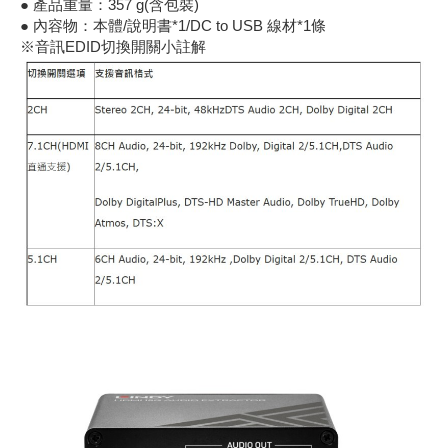
● 產品重量：357 g(含包裝)
● 內容物：本體/說明書*1/DC to USB 線材*1條
《27》 電話用品 / 接頭 / 對講機
穩壓(稽納
吊扇開關
USB 連接
溶劑瓶
※音訊EDID切換開關小註解
《28》 電源延長線 / 分接插座
瞬間電壓
電話琴鍵
USB連接
引線器 / 
《29》 各類線材
橋式整流
復位開關
HDMI 連
數字磅秤 
《30》 訂制品 / 福利品 / 出清品
石英振盪
滑鼠滾輪
SIM / SD
超音波清
陶瓷諧振
SATA / I
手沖床機
陶瓷濾波器 
FPC 軟