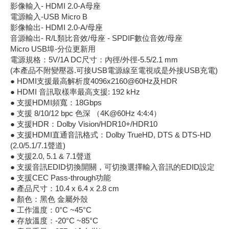
影像輸入- HDMI 2.0-A母座
《18》 端子台 / 配線器材類
光耦合/繼
電腦電源
金屬皮膜
電晶體-
絕緣粒/電
斷電保護
6.3φ 2
TNC 插頭 
支架/電路
鎚子/刷子
壓接用排線
電源輸入-USB Micro B
影像輸出- HDMI 2.0-A/母座
音源輸出- R/L類比音效/母座 - SPDIF數位音效/母座
《19》 插頭 / 插座
馬達控制模
介面卡 / 
金電容(法
其他規格電
雲母片 / 
動力押扣
安德森接頭
PAL/FM
蝕刻設備
封口機
Micro USB埠-分位更新用
電源規格：5V/1A DC尺寸：內徑/外徑-5.5/2.1 mm
《20》 變壓器/ 電源轉換 / 電源濾波
雷射模組
鍵盤 / 滑
固態電容
TRIAC 
偏光膜 / 
腳踏開關
連接器端子
SMA 插頭 
電池點焊
手機維修/
(本產品不附變壓器.可接USB電源線至電視或是外接USB充電)
● HDMI支援最高解析度4096x2160@60Hz及HDR
《21》 電池 / 電池收納盒 / 充電器
條碼讀取
AC啟動電容
SCR 單
AC無熔絲
壓排IC座
SMB/SSM
PCB 修
● HDMI 音訊取樣率最高支援: 192 kHz
● 支援HDMI頻寬：18Gbps
● 支援 8/10/12 bpc 色深 （4K@60Hz 4:4:4）
《22》 焊接工具 / PCB板
可調電容
光電晶體 
DC12~2
D型連接
MCX 插頭 
ESD防靜
● 支援HDR：Dolby Vision/HDR10+/HDR10
● 支援HDMI直通音訊格式：Dolby TrueHD, DTS & DTS-HD
《23》 手工具 / 電動工具
電阻型電
發光二極體 
鑰匙開關
G57連接
CC4/CDM
安全眼鏡/
(2.0/5.1/7.1聲道)
● 支援2.0, 5.1 & 7.1聲道
● 支援音訊EDID切換開關，可切換選擇輸入音訊的EDID設定
《24》 各類噴劑 / 固定劑
工型電感
紅外線 發射
鍵盤開關
金手指連
磁棒 / 夾
● 支援CEC Pass-through功能
● 產品尺寸：10.4 x 6.4 x 2.8 cm
《25》 零件盒 / 萬用盒 / 工具箱
鐵粉芯
七段顯示器 /
滾珠震動
牛角連接
迷你鋸 / 
● 顏色：黑色 金屬外殼
● 工作溫度：0°C ~45°C
《26》 錄影監視系統
Bead
二極體
水銀開關
DIN / mi
各式膠帶
● 存放溫度：-20°C ~85°C