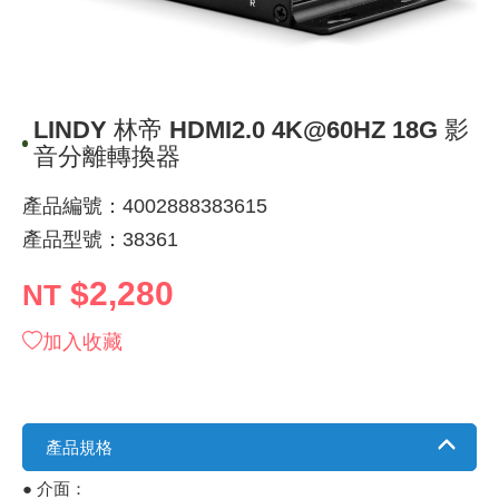
《 9 》 電阻 / 電容 / 電感
GPS/角
萬用測試儀
網路接頭 /
耳機套
來客告知
燈座 / 轉
SVR半固
電晶體-TI
類比開關
測距儀
探針
數字顯示 
微動開關
3.96mm
電纜固定
音源 插頭 /
AC to D
鋰充電電池
烙鐵清潔
刀具/研磨
環氧樹脂(固
平行電源
《10》 電晶體 / 二極體 / 震盪器
壓力 / 彎
技能檢定
USB / RJ
電視壁掛架
電捲門遙
LED 控制
線繞電阻(
電晶體-IR
介面驅動/接
照度計 / 
製具固定
斷電延時
溫度開關
7.5 / 5.
護線套(環)
香蕉插頭 /
可調式直
各類電池
烙鐵架/焊
放大鏡/數
金屬亮光膏
耐熱矽膠
LINDY 林帝 HDMI2.0 4K@60HZ 18G 影
《11》 測試IC座 / IC轉接座 / IC燒錄器
溫度 / 溼
其他配件
DVI 相關
喇叭 / 週
有線 / 無
冷光線 / 
排阻
電晶體-IRF
檢相計
銅柱/塑膠
閃爍繼電
線上開關 
5.08mm
隔離柱 / 
S端子/RCA
AVR 交
鈕扣電池 
電木PC板
刻磨機/電
瓦斯罐
同軸電纜
音分離轉換器
《12》 積體電路IC(特殊或門市無貨可另詢)
氣體感測
STEAM 
VGA 相
耳機收納
霧化器 / 
投射燈 / 
火花消除
電晶體-IRF
轉速計 / 
支架/腳墊
繼電器插座 
磁簧開關
3.0mm Mi
夾線套 / 
喇叭 接線座
UPS 不
一次鋰電
電腦纖維
電動起子
塑鋼土
訊號傳輸
產品編號：4002888383615
產品型號：38361
《13》 電子儀表 / 測試棒
生醫模組
RS232 
保鮮膜
感應式照
電解電容
電晶體-BC
示波器 / 
旋鈕
波段開關
EL-1.3
壓條 / 配
IC 腳座
線上濾波器
鉛酸(免加
感光電路
電動起子
其他用途
影音信號
$2,280
NT
《14》 電子零配件 / 保險絲 / 磁鐵 (強力、磁條)
電壓/霍爾
電腦訊號
生活用品
陶瓷電容
電晶體-BD
其他特殊
微調器、
指撥開關 /
1.58φ 
BNC 插頭 
突波吸收
電池轉換
麵包板 / 
電熱風槍
發燒喇叭
加入收藏
《15》 繼電器 / SSR / 繼電器插座
顯示 / L
D型接頭 連
RO逆滲
麥拉電容
電晶體-BS
蜂鳴器/警
滑動開關
2.0φ 空
F 插頭 / 
避雷管 /
吸煙器/吸
熱熔膠槍 /
麥克風線
《16》 開關 / 無熔絲開關 / 漏電斷路器
蜂鳴 / 音效
SATA 連
鉭質電容
電晶體-MJ
熱電致冷
按式開關
2.8mm 
M(UHF) 
導電銀漆筆
繞線/退線
隔離擴張
產品規格
《17》 電腦連接器 / 各式連接器
訊號產生
硬碟、顯卡
積層電容
電晶體-MP
MCH高
電源切換
4.2φ 5
N 插頭 / 
瓦斯噴火
各式萬力
電話線材/
● 介面：