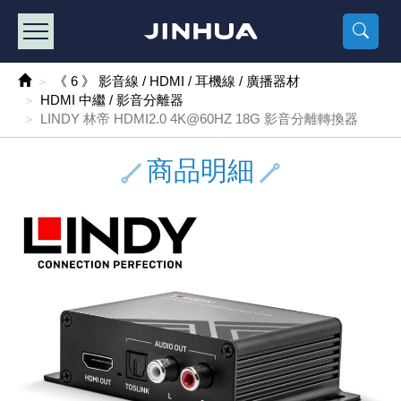
產品目錄
《2
《 
《
《 1 》 Arduino /樹莓派 /其他開發板
樹莓派、專屬配
馬達/齒輪
手機 / 平
風扇 / 
數位光纖
HDMI 傳
車用DC t
DC5V US
SMD 電阻 
電晶體-2S
燒錄器系
放大器IC
錶頭
各式保險絲
SSR 固
工業開關
2P端子線
端子台 / 
世界各國
工業用電
電池盒
烙鐵
各式鉗子
接點清潔
塑膠透明
彩色攝影機
電話插頭 /
2孔電源
2P AC電
訂制品
《 6 》 影音線 / HDMI / 耳機線 / 廣播器材
HDMI 中繼 / 影音分離器
《 2 》 實習套件 / 馬達 / 太陽能
Arduino
智能車/機
記憶卡 / 
風扇網
光纖接頭
HDMI / 
汽車電子
DC12V/2
電阻板 / 
電晶體-2S
IC轉接座
微控制IC
錶頭分流
磁鐵(強力、
小型PCB
近接開關/
1.0mm 
配線快速
AC 插頭 /
LED電源
電池收納
烙鐵頭/復
剝線/壓接
除塵清潔
塑膠萬用
DVR數位
電信測試
3孔電源
3P AC電
福利品
LINDY 林帝 HDMI2.0 4K@60HZ 18G 影音分離轉換器
《 3 》 手機 / 電腦 / 多媒體週邊
主板擴充/
電源升降
Display
風扇 調速
光纖工具
HDMI 中
大同電鍋
聖誕燈 / 
臥式碳膜
電晶體-2S
轉接板
記憶IC
各類儀錶
手機維修
汽車繼電
行程開關/
1.25mm
紮線帶 / 
開關 / 門鈴
家用USB
碳鋅電池
烙鐵週邊
剝皮工具
層膜保護劑
鋁質防水
探測器/內
電話相關
2孔電源
DC電源線
出清品
商品明細
《 4 》 散熱風扇 / 散熱片(膏) / 水冷散熱器
藍芽 / WI
太陽能 /
USB 測試
散熱片
影像擷取
調光器 /
COB燈
臥式水泥
電晶體-2S
DIP IC測
邏輯IC
指針三用
歐洲夾 / 
功率繼電
洛克開關
1.27mm
熱縮套管 
DC 插頭 /
AC to A
鹼性電池
焊錫絲/錫
各式鑷子
除銹潤滑
工具包
彩色液晶
電話用線
3孔電源
實驗用線
《 5 》 光纖網路線 / 相關工具配件
開關 / 鍵
自動化控
藍芽傳輸器
導熱貼片(
影音(光纖)
家用溫濕
植物燈
光敏電阻
電晶體-2S
訊號轉換
數字電錶 
電瓶夾/工
Omron
按鈕開關
1.5mm 
接線頭 / 
EC-5/S
AC to 
電池測試
拆焊工具
螺絲起子 /
潤滑劑
工具包+
監視系統
家用對講
中繼延長
漆包線
《 6 》 影音線 / HDMI / 耳機線 / 廣播器材
麥克風/語
聲音擴大
網路攝影
散熱膏
CATV有
定時器 / 
DC12 車
熱敏電阻
電晶體-2S
數據&通
Clamp 鉤
測試鉤
大功率繼
搖頭開關
2.0mm 
壓著端子
金屬接頭
AC to 
Ni-MH 
IC 夾 / I
各式板手
螺絲固定劑
鋁質手提
監視器用線
無線對講
動力延長
PVC電纜
《 7 》 家用 /車用電子產品、生活用品、RO配件
光電/紅外
各類 套件 
USB 週
水冷散熱
影像 / US
電視 / 
指示燈
鉑電阻測
電晶體-2N
功率偵測
溫度計 / 
測試PIN/短
磁簧繼電
輕觸開關
2.5mm 
配線標誌 
防水 / 
AC工業
無線電話
錫爐/錫爐
各式尺規 
瞬間膠/黏
塑膠手提
RG58A/
漏電保護插
電工法規
《 8 》 LED / 燈泡 / 照明設備
循跡 / 測
時鐘機芯 
網路週邊(
麥克風 /
無線電源
各式燈泡 / 
VR可變電
電晶體-C
光耦合器
低阻計 / 
焊片/焊針
通電延時
金屬開關
2.54mm
固定座 / 
軍規接頭
傳統低壓
Ni-CD 
助焊用品
調整棒
除膠劑
金屬機箱
電鍋線
PVC控制