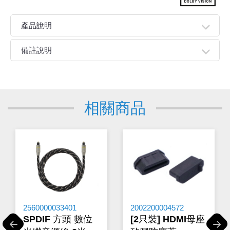
產品說明
● 可同步分離HDMI影像和音頻，外接喇叭，實現家庭劇院
備註說明
模式
● 支援HDMI影像輸入及輸出，最高解析度可達4K@60Hz
親愛的顧客您好！
● 支援HDR Dolby Vision
下單前請先詳閱
【購物說明】
，訂單成立後表示100%同意
● 從HDMI訊號源擷取SPDIF數位音效或R/L類比音效
今華電子官網購物規範。商品可能因不同因素導致調價、
● 支援數位音源轉類比音源、無須加購轉換器，省錢省空間
相關商品
停產、缺貨或延遲出貨等情況。本公司將保留是否接受訂
● 支援EDID聲道調整
單的權利，不便之處敬請見諒。
● 金屬外殼設計 防火.防漏電.抗干擾.散熱性佳
★如要
【
前往門市
】
購買商品，可先來電詢問門市是否有
現貨，以免浪費您寶貴的時間。
★產品價格大幅波動，網站可能無法即時更新，所有訂單
均會以E-Mail確認訂單價格，未收到人員確認訂單之前請
勿自行匯款。
★ 電子零組件本公司同一產品可能有多供應商，每家供應
商的產品尺寸與產品配件可能會有差異，
網站上的尺寸圖
與產品配件『僅供參考』，出貨以門市現貨為主。
2560000033401
2002200004572
★ 購買後發票如有問題，請於7天內來電告知服務人
SPDIF 方頭 數位
[2只裝] HDMI母座
員
。