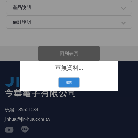
產品說明
《 9 》 電阻 / 電容 / 電感
GPS/角
萬用測試儀
網路接頭 /
耳機套
來客告知
燈座 / 轉
SVR半固
電晶體-TI
類比開關
測距儀
探針
數字顯示 
微動開關
3.96mm
電纜固定
音源 插頭 /
AC to D
鋰充電電池
烙鐵清潔
刀具/研磨
環氧樹脂(固
平行電源
備註說明
《10》 電晶體 / 二極體 / 震盪器
壓力 / 彎
技能檢定
USB / RJ
電視壁掛架
電捲門遙
LED 控制
線繞電阻(
電晶體-IR
介面驅動/接
照度計 / 
製具固定
斷電延時
溫度開關
7.5 / 5.
護線套(環)
香蕉插頭 /
可調式直
各類電池
烙鐵架/焊
放大鏡/數
金屬亮光膏
耐熱矽膠
《11》 測試IC座 / IC轉接座 / IC燒錄器
溫度 / 溼
其他配件
DVI 相關
喇叭 / 週
有線 / 無
冷光線 / 
排阻
電晶體-IRF
檢相計
銅柱/塑膠
閃爍繼電
線上開關 
5.08mm
隔離柱 / 
S端子/RCA
AVR 交
鈕扣電池 
電木PC板
刻磨機/電
瓦斯罐
同軸電纜
回列表頁
《12》 積體電路IC(特殊或門市無貨可另詢)
氣體感測
STEAM 
VGA 相
耳機收納
霧化器 / 
投射燈 / 
火花消除
電晶體-IRF
轉速計 / 
支架/腳墊
繼電器插座 
磁簧開關
3.0mm Mi
夾線套 / 
喇叭 接線座
UPS 不
一次鋰電
電腦纖維
電動起子
塑鋼土
訊號傳輸
查無資料...
《13》 電子儀表 / 測試棒
生醫模組
RS232 
保鮮膜
感應式照
電解電容
電晶體-BC
示波器 / 
旋鈕
波段開關
EL-1.3
壓條 / 配
IC 腳座
線上濾波器
鉛酸(免加
感光電路
電動起子
其他用途
影音信號
關閉
《14》 電子零配件 / 保險絲 / 磁鐵 (強力、磁條)
電壓/霍爾
電腦訊號
生活用品
陶瓷電容
電晶體-BD
其他特殊
微調器、
指撥開關 /
1.58φ 
BNC 插頭 
突波吸收
電池轉換
麵包板 / 
電熱風槍
發燒喇叭
《15》 繼電器 / SSR / 繼電器插座
顯示 / L
D型接頭 連
RO逆滲
麥拉電容
電晶體-BS
蜂鳴器/警
滑動開關
2.0φ 空
F 插頭 / 
避雷管 /
吸煙器/吸
熱熔膠槍 /
麥克風線
統編：89501034
《16》 開關 / 無熔絲開關 / 漏電斷路器
蜂鳴 / 音效
SATA 連
鉭質電容
電晶體-MJ
熱電致冷
按式開關
2.8mm 
M(UHF) 
導電銀漆筆
繞線/退線
隔離擴張
jinhua@jin-hua.com.tw
《17》 電腦連接器 / 各式連接器
訊號產生
硬碟、顯卡
積層電容
電晶體-MP
MCH高
電源切換
4.2φ 5
N 插頭 / 
瓦斯噴火
各式萬力
電話線材/