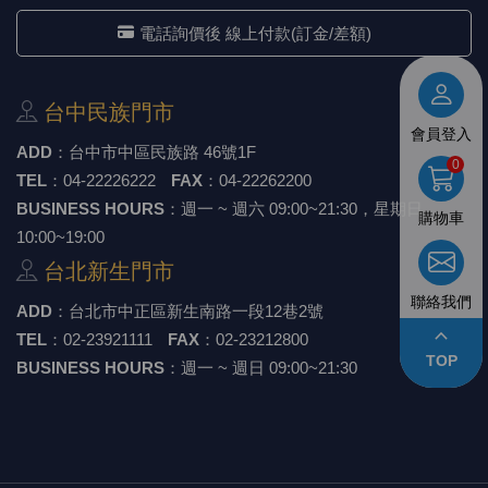
《18》 端子台 / 配線器材類
光耦合/繼
電腦電源
金屬皮膜
電晶體-
絕緣粒/電
斷電保護
6.3φ 2
TNC 插頭 
支架/電路
鎚子/刷子
壓接用排線
電話詢價後 線上付款(訂金/差額)
《19》 插頭 / 插座
馬達控制模
介面卡 / 
金電容(法
其他規格電
雲母片 / 
動力押扣
安德森接頭
PAL/FM
蝕刻設備
封口機
台中⺠族⾨市
會員登入
《20》 變壓器/ 電源轉換 / 電源濾波
雷射模組
鍵盤 / 滑
固態電容
TRIAC 
偏光膜 / 
腳踏開關
連接器端子
SMA 插頭 
電池點焊
手機維修/
ADD
：
台中市中區⺠族路 46號1F
0
TEL
：
04-22226222
FAX
：
04-22262200
《21》 電池 / 電池收納盒 / 充電器
條碼讀取
AC啟動電容
SCR 單
AC無熔絲
壓排IC座
SMB/SSM
PCB 修
BUSINESS HOURS
：週一 ~ 週六 09:00~21:30，星期日
購物車
10:00~19:00
《22》 焊接工具 / PCB板
可調電容
光電晶體 
DC12~2
D型連接
MCX 插頭 
ESD防靜
台北新⽣⾨市
聯絡我們
《23》 手工具 / 電動工具
電阻型電
發光二極體 
鑰匙開關
G57連接
CC4/CDM
安全眼鏡/
ADD
：
台北市中正區新⽣南路⼀段12巷2號
keyboard_arrow_up
TEL
：
02-23921111
FAX
：
02-23212800
《24》 各類噴劑 / 固定劑
工型電感
紅外線 發射
鍵盤開關
金手指連
磁棒 / 夾
TOP
BUSINESS HOURS
：週一 ~ 週日 09:00~21:30
《25》 零件盒 / 萬用盒 / 工具箱
鐵粉芯
七段顯示器 /
滾珠震動
牛角連接
迷你鋸 / 
《26》 錄影監視系統
Bead
二極體
水銀開關
DIN / mi
各式膠帶