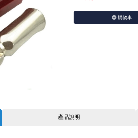
GPS/角度/速度/高度模組
萬用測試儀 / 示波器
網路接頭 / 面板 / 護套
耳機套
來客告知器/警報器相關商品
燈座 / 轉換座
SVR半固定可調電阻
電晶體-TIP 系列
類比開關&多工選擇積體電路
測距儀
探針
數字顯示 循環/延時繼電器
微動開關
3.96mm 連接器
電纜固定頭
音源 插頭 / 插座 / 轉接頭 / 面板
AC to DC 變壓器 / 配件
鋰充電電池 / 模組
烙鐵清潔用品
刀具/研磨工具
環氧樹脂(固化劑) / UV固化劑
平行電源線
購物⾞
壓力 / 彎曲模組
技能檢定套件
USB / RJ45 / RS232 切換器
電視壁掛架 / 喇叭架
電捲門遙控器
LED 控制器 / 調光器
線繞電阻(瓷管電阻)(可訂製)
電晶體-IRF 系列
介面驅動/接收 IC
照度計 / 噪音計
製具固定扣
斷電延時繼電器
溫度開關
7.5 / 5.0mm 連接器
護線套(環) / 扣式塞頭 / 電源線扣
香蕉插頭 / 插座 / 博士端子
可調式直流電源供應器
各類電池充電器
烙鐵架/焊錫架
放大鏡/數位顯微鏡
金屬亮光膏/劑
耐熱矽膠電線
溫度 / 溼度 / 液體模組
其他配件
DVI 相關商品
喇叭 / 週邊商品
有線 / 無線門鈴
冷光線 / 驅動器
排阻
電晶體-IRFD/IRFR/IRFS
檢相計
銅柱/塑膠柱/螺絲/墊片/O型圈
閃爍繼電器
線上開關 / 排風扇開關
5.08mm 大4P連接器
隔離柱 / 鉚釘
S端子/RCA 插頭 / 插座 / 轉接頭
AVR 交流穩壓器
鈕扣電池 / 助聽器電池
電木PC板
刻磨機/電鑽/鑽頭
瓦斯罐
同軸電纜線
氣體感測模組
STEAM 科學實驗
VGA 相關商品
耳機收納
霧化器 / 霧化片
投射燈 / 工作燈 / 軌道燈
火花消除器
電晶體-IRFP/IRFU/IRFZ
轉速計 / 風速計
支架/腳墊
繼電器插座 / 配件 / 工具
磁簧開關
3.0mm Mini Fit連接器
夾線套 / 扭線環
喇叭 接線座 / 戰車座
UPS 不斷電系統
一次鋰電池
電腦纖維萬用板
電動起子
塑鋼土
訊號傳輸電纜線
生醫模組
RS232 相關商品
保鮮膜
感應式照明相關商品
電解電容
電晶體-BC/雙極BJT 系列
示波器 / 熱像儀
旋鈕
波段開關
EL-1.3空中接頭連接器
壓條 / 配線槽 / 線槽剪刀
IC 腳座
線上濾波器 / 電源濾波器
鉛酸(免加水)充電電池
感光電路板
電動起子頭
其他用途噴劑
影音信號線
電壓/霍爾電流模組
電腦訊號轉換器
生活用品
陶瓷電容
電晶體-BD/BDT/BF 系列
其他特殊儀錶
微調器、刻度盤
指撥開關 / BCD / 編碼器
1.58φ 空中接頭連接器
BNC 插頭 / 插座 / 轉接頭
突波吸收器
電池轉換套筒
麵包板 / 跳線盒 / 供電電源板
電熱風槍
發燒喇叭線
顯示 / LED燈 模組
D型接頭 連接線 / 轉接頭
RO逆滲透週邊配件
麥拉電容
電晶體-BS/BUxx系列
蜂鳴器/警報器
滑動開關
2.0φ 空中接頭連接器
F 插頭 / 插座 / 轉接頭
避雷管 / 陶瓷氣體放電管
吸煙器/吸煙儀
熱熔膠槍 / 膠條
麥克風線
蜂鳴 / 音效 / MP3 模組
SATA 連接線 / 轉接頭
鉭質電容
電晶體-MJ/MJE/MJH 系列
熱電致冷晶片
按式開關
2.8mm 車用連接器
M(UHF) 插頭 / 插座 / 轉接頭
導電銀漆筆/膠/貼片/飛線補點焊片
繞線/退線筆
隔離擴張網
產品說明
訊號產生模組
硬碟、顯卡支撐架 / 外接盒 / 軟碟機
積層電容
電晶體-MPSA 系列
MCH高溫陶瓷加熱片
電源切換開關
4.2φ 5016空中接頭連接器
N 插頭 / 插座 / 轉接頭
瓦斯噴火槍
各式萬力夾
電話線材/跳線