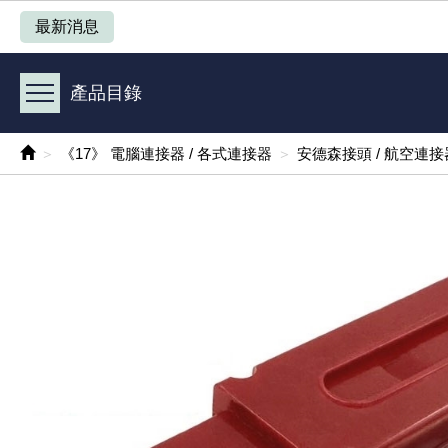
產品目錄
最新消息
《 1 》 Arduino /樹莓派 /其他開發板
產品目錄
《 2 》 實習套件 / 馬達 / 太陽能
《17》 電腦連接器 / 各式連接器
安德森接頭 / 航空連接
《 3 》 手機 / 電腦 / 多媒體週邊
《 4 》 散熱風扇 / 散熱片(膏) / 水冷散熱器
《 5 》 光纖網路線 / 相關工具配件
《 6 》 影音線 / HDMI / 耳機線 / 廣播器材
《 7 》 家用 /車用電子產品、生活用品、RO配件
《 8 》 LED / 燈泡 / 照明設備