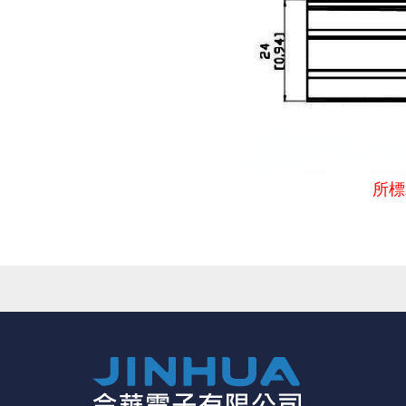
所標
●快速連接，安全簡單；顏色不同無法對接
親愛的顧客您好！
●無公母設計
下單前請先詳閱
【購物說明】
，訂單成立後表示100%同意今
●體積小可承受高電流，可左右自由拼裝，交直流可用
請見諒。
★如要
【
前往門市
】
購買商品，可先來電詢問門市是否有現貨
★產品價格大幅波動，網站可能無法即時更新，所有訂單均會以E
★ 電子零組件本公司同一產品可能有多供應商，每家供應商的
★ 購買後發票如有問題，請於7天內來電告知服務人員
。