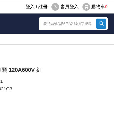
登⼊
/
註冊
會員登入
購物車
0
頭 120A600V 紅
1
21G3