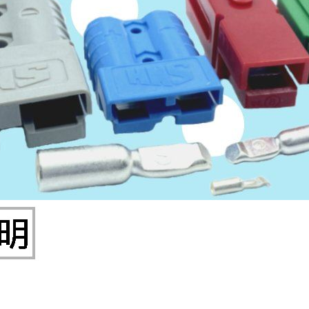
穩壓(稽納)二極體
吊扇開關
USB 連接器
溶劑瓶
瞬間電壓抑制二極管
電話琴鍵式開關/門扣開關
USB連接器帶PC板
引線器 / 穿線器
橋式整流器
復位開關
HDMI 連接器
數字磅秤 / 行李秤
石英振盪晶體
滑鼠滾輪編碼開關
SIM / SD / TF卡 連接器
超音波清洗器
陶瓷諧振器
SATA / IEEE 1394 連接器
手沖床機台
陶瓷濾波器 / 鑒頻器 / 陷波器
FPC 軟排線座