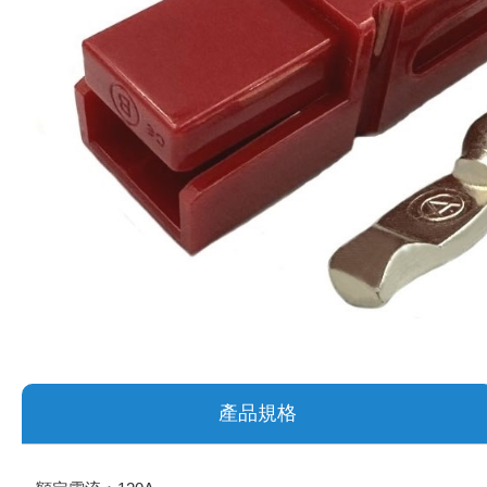
《 9 》 電阻 / 電容 / 電感
《10》 電晶體 / 二極體 / 震盪器
《11》 測試IC座 / IC轉接座 / IC燒錄器
《12》 積體電路IC(特殊或門市無貨可另詢)
《13》 電子儀表 / 測試棒
《14》 電子零配件 / 保險絲 / 磁鐵 (強力、磁條)
《15》 繼電器 / SSR / 繼電器插座
《16》 開關 / 無熔絲開關 / 漏電斷路器
產品規格
《17》 電腦連接器 / 各式連接器