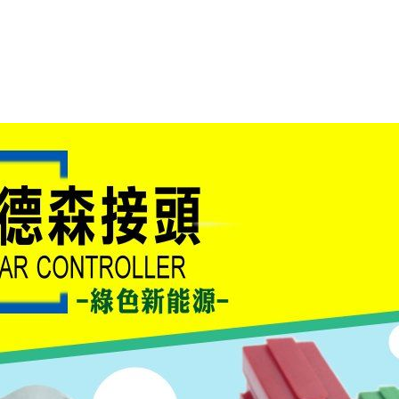
光耦合/繼電器/MOS觸發開關 模組
電腦電源供應器/相關配件
金屬皮膜電容
電晶體-電磁爐晶體系列
絕緣粒/電晶體插座
斷電保護開關
6.3φ 250汽車連接器
TNC 插頭 / 插座 / 轉接頭
支架/電路板夾具/BGA萬用鋼網
鎚子/刷子
壓接用排線 / 軟排線
馬達控制模組(不含馬達)
介面卡 / 擴充卡
金電容(法拉電容)
其他規格電晶體TR
雲母片 / 矽膠片
動力押扣開關
安德森接頭 / 航空連接器
PAL/FME 轉接頭
蝕刻設備
封口機
雷射模組
鍵盤 / 滑鼠 / 電腦週邊
固態電容
TRIAC 雙向閘流體
偏光膜 / 反射片
腳踏開關
連接器端子退PIN器
SMA 插頭 / 插座 / 轉接頭 / 線材
電池點焊配件
手機維修/鐘錶工具
條碼讀取機
AC啟動電容 / 運轉電容 / MKP(薄膜)電容
SCR 單向直流閘流體
AC無熔絲開關 / 漏電斷路器 / 電磁接觸器
壓排IC座
SMB/SSMB/SMC 插頭 / 插座 / 轉接頭
PCB 修護工具
可調電容
光電晶體 / 光電開關
DC12~24V 點火過載保護開關
D型連接器
MCX 插頭 / 插座 / 轉接頭
ESD防靜電週邊
電阻型電感
發光二極體 (LED) / 配件
鑰匙開關
G57連接器
CC4/CDMA 插頭 / 插座
安全眼鏡/指套
工型電感
紅外線 發射/接收 LED
鍵盤開關
金手指連接器
磁棒 / 夾棒
鐵粉芯
七段顯示器 / 點矩陣 / LED Bar
滾珠震動開關
牛角連接器
迷你鋸 / 絲鋸架
Bead
二極體
水銀開關
DIN / mini DIN 連接器
各式膠帶