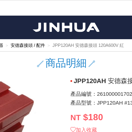
《11》 測試IC座 / IC轉接座 / IC燒錄器
《16》 開關 / 無熔絲開關 / 漏電斷路器
《 1 》 Arduino /樹莓派 /其他開發板
《20》 變壓器/ 電源轉換 / 電源濾波
《 5 》 光纖網路線 / 相關工具配件
《15》 繼電器 / SSR / 繼電器插座
《21》 電池 / 電池收納盒 / 充電器
《17》 電腦連接器 / 各式連接器
《 2 》 實習套件 / 馬達 / 太陽能
《 3 》 手機 / 電腦 / 多媒體週邊
《10》 電晶體 / 二極體 / 震盪器
《25》 零件盒 / 萬用盒 / 工具箱
《27》 電話用品 / 接頭 / 對講機
《30》 訂制品 / 福利品 / 出清品
《28》 電源延長線 / 分接插座
《 8 》 LED / 燈泡 / 照明設備
《18》 端子台 / 配線器材類
《22》 焊接工具 / PCB板
《13》 電子儀表 / 測試棒
《23》 手工具 / 電動工具
《24》 各類噴劑 / 固定劑
《 9 》 電阻 / 電容 / 電感
《26》 錄影監視系統
《19》 插頭 / 插座
《29》 各類線材
《 7 》 家用 /車用電子產品、生活用品、RO配件
《 6 》 影音線 / HDMI / 耳機線 / 廣播器材
《14》 電子零配件 / 保險絲 / 磁鐵 (強力、磁條)
《 4 》 散熱風扇 / 散熱片(膏) / 水冷散熱器
《12》 積體電路IC(特殊或門市無貨可另詢)
樹莓派、專屬配件 /Micro bit
馬達/齒輪/螺旋槳/調速器
手機 / 平板 / 電腦 相關商品
風扇 / 電腦散熱器
數位光纖線
HDMI 傳輸線 / 轉接頭
車用DC to AC電源轉換器
DC5V USB LED燈條
SMD 電阻 / 電容 / 電感 / Bead / 元件樣品本
電晶體-2SA 系列
燒錄器系列
放大器IC
錶頭
各式保險絲/保險絲座
SSR 固態繼電器
工業開關
2P端子線
端子台 / 接地銅排 / 短路片
世界各國電源轉換接頭
工業用電源供應器
電池盒
烙鐵
各式鉗子
接點清潔劑
塑膠透明零件盒
彩色攝影機 CCD
電話插頭 / 插座 / 轉接頭
2孔電源延長線
2P AC電源線
訂制品
Arduino 相容開發板
智能車/機械臂
記憶卡 / 隨身碟
風扇網
光纖接頭
HDMI / DVI 分配器 切換器
汽車電子周邊商品
DC12V/24V LED燈條 / 配件
電阻板 / 電容板
電晶體-2SB 系列
IC轉接座
微控制IC
錶頭分流器
磁鐵(強力、磁條) / 電磁閥
小型PCB繼電器
近接開關/光電開關
1.0mm 連接器
配線快速接頭
AC 插頭 / 插座 / 轉接頭
LED電源供應器
電池收納盒
烙鐵頭/復活膏
剝線/壓接工具
除塵清潔劑
塑膠萬用盒
DVR數位監視主機
電信測試用品
3孔電源延長線
3P AC電源線
福利品
器
安德森接頭 / 配件
JPP120AH 安德森接頭 120A600V 紅
主板擴充/電位轉換/時鐘模組
電源升降壓模組
DisplayPort 相關商品
風扇 調速器 / 周邊商品
光纖工具
HDMI 中繼 / 影音分離器
大同電鍋維修零件
聖誕燈 / 節慶燈
臥式碳膜電阻
電晶體-2SC 系列
轉接板
記憶IC
各類儀錶測試棒
手機維修用零件
汽車繼電器
行程開關/限動開關
1.25mm 連接器
紮線帶 / 捲束帶 / 魔帶 / 綁線帶
開關 / 門鈴 / AC插座 面板
家用USB手機充電器
碳鋅電池
烙鐵週邊配件
剝皮工具
層膜保護劑 / 絕緣膏
鋁質防水萬用盒
探測器/內視鏡
電話相關用品
2孔電源分接插座
DC電源線
出清品
商品明細
藍芽 / WIFI / RF通訊 模組
太陽能 / 風力發電 週邊
USB 測試器
散熱片
影像擷取器
調光器 / 電子控制開關
COB燈
臥式水泥電阻
電晶體-2SD 系列
DIP IC測試座
邏輯IC
指針三用電錶
歐洲夾 / 鱷魚夾 / 鱷魚夾線
功率繼電器
洛克開關
1.27mm 連接器/排針
熱縮套管 / 絕緣套管
DC 插頭 / 插座 / 轉接頭
AC to AC 電源模組
鹼性電池
焊錫絲/錫條/錫珠
各式鑷子
除銹潤滑劑
工具包
彩色液晶螢幕
電話用線
3孔電源分接插座
實驗用線材
JPP120AH 安德森接
開關 / 鍵盤 模組
自動化控制模組
藍芽傳輸器、多媒體 / 音效卡
導熱貼片(散熱貼片)
影音(光纖)訊號轉換線 / 器
家用溫濕度計
植物燈
光敏電阻
電晶體-2SJ 系列
訊號轉換/控制積體電路
數字電錶 / 電容錶
電瓶夾/工作夾
Omron功率繼電器
按鈕開關
1.5mm 連接器
接線頭 / 接線夾
EC-5/SAE接頭 周邊商品
AC to AC 單向變壓器
電池測試器
拆焊工具
螺絲起子 / 起子組 / 充消磁器
潤滑劑
工具包+工具
監視系統周邊商品
家用對講機
中繼延長線
漆包線
產品編號：261000001702
麥克風/語音辨識
聲音擴大器模組
網路攝影機
散熱膏
CATV有線電視分配器
定時器 / 計時器 / 計步器
DC12 車用LED燈
熱敏電阻
電晶體-2SK 系列
數據&通信積體電路
Clamp 鉤錶
測試鉤
大功率繼電器
搖頭開關
2.0mm 連接器/排針
壓著端子
金屬接頭
AC to AC 雙向變壓器
Ni-MH 鎳氫充電電池
IC 夾 / IC 整腳器
各式板手
螺絲固定劑 / 急救膏
鋁質手提工具箱
監視器用線材(懶人線)
無線對講機配件
動力延長線
PVC電纜線/絕緣電子線
產品型號：JPP120AH #13
光電/紅外線/感測 模組
各類 套件 / LED燈光套件
USB 週邊相關商品
水冷散熱器及週邊
影像 / USB / 音源線材
電視 / 冷氣遙控器
指示燈
鉑電阻測溫體
電晶體-2N 系列
功率偵測積體電路
溫度計 / 溫溼度計 / 控制器
測試PIN/短路PIN(JUMP)
磁簧繼電器
輕觸開關
2.5mm 連接器
配線標誌 / 標誌銘牌
防水 / 無防水 公母連接器
AC工業用自耦升降壓變壓器
無線電話充電電池
錫爐/錫爐工具
各式尺規 / 水平儀
瞬間膠/黏著劑/針頭
塑膠手提工具箱
RG58A/U傳輸線
漏電保護插座 / 插座防塵蓋
電工法規配線線材
$180
NT
循跡 / 測距模組
時鐘機芯 / 時鐘套件
網路週邊(有線/無線)
麥克風 / 週邊商品
無線電源遙控器
各式燈泡 / 燈管(鹵素 / LED)
VR可變電阻
電晶體-CS 系列
光耦合器積體電路
低阻計 / 高阻計
焊片/焊針
通電延時繼電器
金屬開關
2.54mm 連接器/排針
固定座 / 固定鈕 / 固定夾
軍規接頭
傳統低壓變壓器
Ni-CD 鎳鎘充電電池
助焊用品
調整棒
除膠劑
金屬機箱
電鍋線
PVC控制電纜線
加入收藏