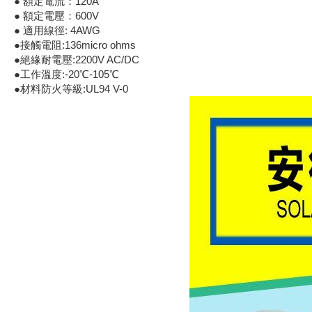
● 額定電流：120A
● 額定電壓：600V
《18》 端子台 / 配線器材類
● 適用線徑: 4AWG
●接觸電阻:136micro ohms
《19》 插頭 / 插座
●絕緣耐電壓:2200V AC/DC
●工作溫度:-20℃-105℃
●材料防火等級:UL94 V-0
《20》 變壓器/ 電源轉換 / 電源濾波
《21》 電池 / 電池收納盒 / 充電器
《22》 焊接工具 / PCB板
《23》 手工具 / 電動工具
《24》 各類噴劑 / 固定劑
《25》 零件盒 / 萬用盒 / 工具箱
《26》 錄影監視系統