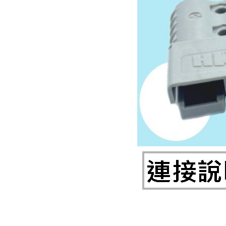
《27》 電話用品 / 接頭 / 對講機
《28》 電源延長線 / 分接插座
《29》 各類線材
《30》 訂制品 / 福利品 / 出清品