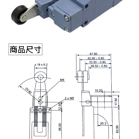
《27》 電話用品 / 接頭 / 對講機
穩壓(稽納
吊扇開關
USB 連接
溶劑瓶
《28》 電源延長線 / 分接插座
瞬間電壓
電話琴鍵
USB連接
引線器 / 
《29》 各類線材
橋式整流
復位開關
HDMI 連
數字磅秤 
《30》 訂制品 / 福利品 / 出清品
石英振盪
滑鼠滾輪
SIM / SD
超音波清
陶瓷諧振
SATA / I
手沖床機
陶瓷濾波器 
FPC 軟