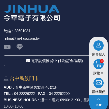
現貨，以免浪費您寶貴的時間。
★產品價格大幅波動，網站可能無法即時更新，所有訂單
均會以E-Mail確認訂單價格，未收到人員確認訂單之前請
勿自行匯款。
★ 電子零組件本公司同一產品可能有多供應商，每家供應
商的產品尺寸與產品配件可能會有差異，
網站上的尺寸圖
統編：89501034
與產品配件『僅供參考』，出貨以門市現貨為主。
jinhua@jin-hua.com.tw
★ 購買後發票如有問題，請於7天內來電告知服務人
員
。
會員登入
電話詢價後 線上付款(訂金/差額)
0
購物車
台中⺠族⾨市
ADD
：
台中市中區⺠族路 46號1F
聯絡我們
TEL
：
04-22226222
FAX
：
04-22262200
keyboard_arrow_up
BUSINESS HOURS
：週一 ~ 週六 09:00~21:30，星期日
TOP
10:00~19:00