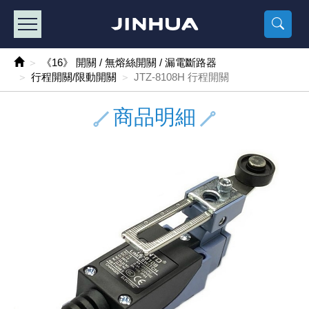
產品目錄
《2
《 
《
《 1 》 Arduino /樹莓派 /其他開發板
樹莓派、專屬配
馬達/齒輪
手機 / 平
風扇 / 
數位光纖
HDMI 傳
車用DC t
DC5V US
SMD 電阻 
電晶體-2S
燒錄器系
放大器IC
錶頭
各式保險絲
SSR 固
工業開關
2P端子線
端子台 / 
世界各國
工業用電
電池盒
烙鐵
各式鉗子
接點清潔
塑膠透明
彩色攝影機
電話插頭 /
2孔電源
2P AC電
訂制品
《16》 開關 / 無熔絲開關 / 漏電斷路器
行程開關/限動開關
JTZ-8108H 行程開關
《 2 》 實習套件 / 馬達 / 太陽能
Arduino
智能車/機
記憶卡 / 
風扇網
光纖接頭
HDMI / 
汽車電子
DC12V/2
電阻板 / 
電晶體-2S
IC轉接座
微控制IC
錶頭分流
磁鐵(強力、
小型PCB
近接開關/
1.0mm 
配線快速
AC 插頭 /
LED電源
電池收納
烙鐵頭/復
剝線/壓接
除塵清潔
塑膠萬用
DVR數位
電信測試
3孔電源
3P AC電
福利品
商品明細
《 3 》 手機 / 電腦 / 多媒體週邊
主板擴充/
電源升降
Display
風扇 調速
光纖工具
HDMI 中
大同電鍋
聖誕燈 / 
臥式碳膜
電晶體-2S
轉接板
記憶IC
各類儀錶
手機維修
汽車繼電
行程開關/
1.25mm
紮線帶 / 
開關 / 門鈴
家用USB
碳鋅電池
烙鐵週邊
剝皮工具
層膜保護劑
鋁質防水
探測器/內
電話相關
2孔電源
DC電源線
出清品
《 4 》 散熱風扇 / 散熱片(膏) / 水冷散熱器
藍芽 / WI
太陽能 /
USB 測試
散熱片
影像擷取
調光器 /
COB燈
臥式水泥
電晶體-2S
DIP IC測
邏輯IC
指針三用
歐洲夾 / 
功率繼電
洛克開關
1.27mm
熱縮套管 
DC 插頭 /
AC to A
鹼性電池
焊錫絲/錫
各式鑷子
除銹潤滑
工具包
彩色液晶
電話用線
3孔電源
實驗用線
《 5 》 光纖網路線 / 相關工具配件
開關 / 鍵
自動化控
藍芽傳輸器
導熱貼片(
影音(光纖)
家用溫濕
植物燈
光敏電阻
電晶體-2S
訊號轉換
數字電錶 
電瓶夾/工
Omron
按鈕開關
1.5mm 
接線頭 / 
EC-5/S
AC to 
電池測試
拆焊工具
螺絲起子 /
潤滑劑
工具包+
監視系統
家用對講
中繼延長
漆包線
《 6 》 影音線 / HDMI / 耳機線 / 廣播器材
麥克風/語
聲音擴大
網路攝影
散熱膏
CATV有
定時器 / 
DC12 車
熱敏電阻
電晶體-2S
數據&通
Clamp 鉤
測試鉤
大功率繼
搖頭開關
2.0mm 
壓著端子
金屬接頭
AC to 
Ni-MH 
IC 夾 / I
各式板手
螺絲固定劑
鋁質手提
監視器用線
無線對講
動力延長
PVC電纜
《 7 》 家用 /車用電子產品、生活用品、RO配件
光電/紅外
各類 套件 
USB 週
水冷散熱
影像 / US
電視 / 
指示燈
鉑電阻測
電晶體-2N
功率偵測
溫度計 / 
測試PIN/短
磁簧繼電
輕觸開關
2.5mm 
配線標誌 
防水 / 
AC工業
無線電話
錫爐/錫爐
各式尺規 
瞬間膠/黏
塑膠手提
RG58A/
漏電保護插
電工法規
《 8 》 LED / 燈泡 / 照明設備
循跡 / 測
時鐘機芯 
網路週邊(
麥克風 /
無線電源
各式燈泡 / 
VR可變電
電晶體-C
光耦合器
低阻計 / 
焊片/焊針
通電延時
金屬開關
2.54mm
固定座 / 
軍規接頭
傳統低壓
Ni-CD 
助焊用品
調整棒
除膠劑
金屬機箱
電鍋線
PVC控制