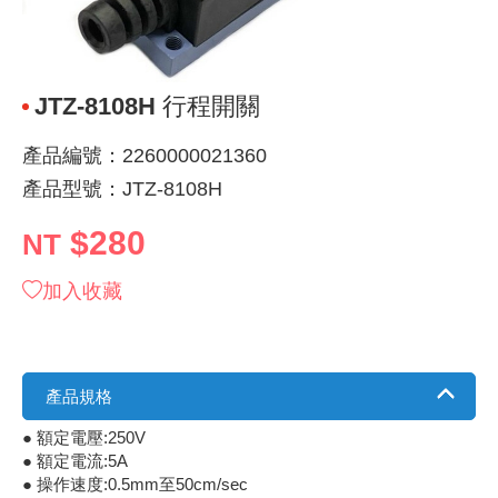
《 9 》 電阻 / 電容 / 電感
GPS/角
萬用測試儀
網路接頭 /
耳機套
來客告知
燈座 / 轉
SVR半固
電晶體-TI
類比開關
測距儀
探針
數字顯示 
微動開關
3.96mm
電纜固定
音源 插頭 /
AC to D
鋰充電電池
烙鐵清潔
刀具/研磨
環氧樹脂(固
平行電源
《10》 電晶體 / 二極體 / 震盪器
壓力 / 彎
技能檢定
USB / RJ
電視壁掛架
電捲門遙
LED 控制
線繞電阻(
電晶體-IR
介面驅動/接
照度計 / 
製具固定
斷電延時
溫度開關
7.5 / 5.
護線套(環)
香蕉插頭 /
可調式直
各類電池
烙鐵架/焊
放大鏡/數
金屬亮光膏
耐熱矽膠
JTZ-8108H 行程開關
《11》 測試IC座 / IC轉接座 / IC燒錄器
溫度 / 溼
其他配件
DVI 相關
喇叭 / 週
有線 / 無
冷光線 / 
排阻
電晶體-IRF
檢相計
銅柱/塑膠
閃爍繼電
線上開關 
5.08mm
隔離柱 / 
S端子/RCA
AVR 交
鈕扣電池 
電木PC板
刻磨機/電
瓦斯罐
同軸電纜
產品編號：2260000021360
產品型號：JTZ-8108H
《12》 積體電路IC(特殊或門市無貨可另詢)
氣體感測
STEAM 
VGA 相
耳機收納
霧化器 / 
投射燈 / 
火花消除
電晶體-IRF
轉速計 / 
支架/腳墊
繼電器插座 
磁簧開關
3.0mm Mi
夾線套 / 
喇叭 接線座
UPS 不
一次鋰電
電腦纖維
電動起子
塑鋼土
訊號傳輸
$280
NT
《13》 電子儀表 / 測試棒
生醫模組
RS232 
保鮮膜
感應式照
電解電容
電晶體-BC
示波器 / 
旋鈕
波段開關
EL-1.3
壓條 / 配
IC 腳座
線上濾波器
鉛酸(免加
感光電路
電動起子
其他用途
影音信號
加入收藏
《14》 電子零配件 / 保險絲 / 磁鐵 (強力、磁條)
電壓/霍爾
電腦訊號
生活用品
陶瓷電容
電晶體-BD
其他特殊
微調器、
指撥開關 /
1.58φ 
BNC 插頭 
突波吸收
電池轉換
麵包板 / 
電熱風槍
發燒喇叭
《15》 繼電器 / SSR / 繼電器插座
顯示 / L
D型接頭 連
RO逆滲
麥拉電容
電晶體-BS
蜂鳴器/警
滑動開關
2.0φ 空
F 插頭 / 
避雷管 /
吸煙器/吸
熱熔膠槍 /
麥克風線
產品規格
《16》 開關 / 無熔絲開關 / 漏電斷路器
蜂鳴 / 音效
SATA 連
鉭質電容
電晶體-MJ
熱電致冷
按式開關
2.8mm 
M(UHF) 
導電銀漆筆
繞線/退線
隔離擴張
● 額定電壓:250V
● 額定電流:5A
《17》 電腦連接器 / 各式連接器
訊號產生
硬碟、顯卡
積層電容
電晶體-MP
MCH高
電源切換
4.2φ 5
N 插頭 / 
瓦斯噴火
各式萬力
電話線材/
● 操作速度:0.5mm至50cm/sec