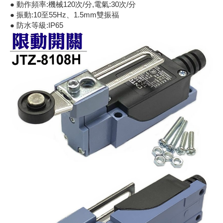
● 動作頻率:機械120次/分,電氣:30次/分
《18》 端子台 / 配線器材類
光耦合/繼
電腦電源
金屬皮膜
電晶體-
絕緣粒/電
斷電保護
6.3φ 2
TNC 插頭 
支架/電路
鎚子/刷子
壓接用排線
● 振動:10至55Hz、1.5mm雙振福
● 防水等級:IP65
《19》 插頭 / 插座
馬達控制模
介面卡 / 
金電容(法
其他規格電
雲母片 / 
動力押扣
安德森接頭
PAL/FM
蝕刻設備
封口機
《20》 變壓器/ 電源轉換 / 電源濾波
雷射模組
鍵盤 / 滑
固態電容
TRIAC 
偏光膜 / 
腳踏開關
連接器端子
SMA 插頭 
電池點焊
手機維修/
《21》 電池 / 電池收納盒 / 充電器
條碼讀取
AC啟動電容
SCR 單
AC無熔絲
壓排IC座
SMB/SSM
PCB 修
《22》 焊接工具 / PCB板
可調電容
光電晶體 
DC12~2
D型連接
MCX 插頭 
ESD防靜
《23》 手工具 / 電動工具
電阻型電
發光二極體 
鑰匙開關
G57連接
CC4/CDM
安全眼鏡/
《24》 各類噴劑 / 固定劑
工型電感
紅外線 發射
鍵盤開關
金手指連
磁棒 / 夾
《25》 零件盒 / 萬用盒 / 工具箱
鐵粉芯
七段顯示器 /
滾珠震動
牛角連接
迷你鋸 / 
《26》 錄影監視系統
Bead
二極體
水銀開關
DIN / mi
各式膠帶