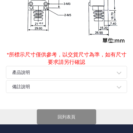
*所標示尺寸僅供參考，以交貨尺寸為準，如有尺寸
要求請另行確認
產品說明
●雙回路行限動開關
備註說明
●結構堅固,由鋅合金及強化塑膠組成
●體積小,可防水、防油
親愛的顧客您好！
●內藏微動開關有雙簧片機構,機械壽命更長
下單前請先詳閱
【購物說明】
，訂單成立後表示100%同意
●具較大之OT動作
今華電子官網購物規範。商品可能因不同因素導致調價、
回列表頁
●容易配線之尋管設計
停產、缺貨或延遲出貨等情況。本公司將保留是否接受訂
●引動器種類多,方便使用
單的權利，不便之處敬請見諒。
★如要
【
前往門市
】
購買商品，可先來電詢問門市是否有