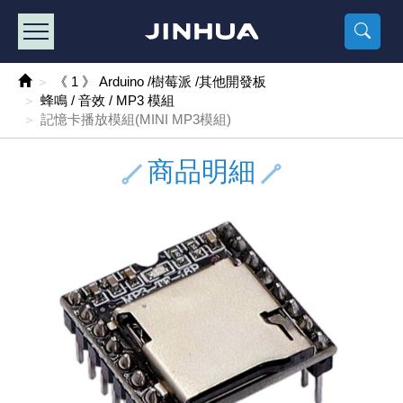
產品目錄
《2
《 
《
《 1 》 Arduino /樹莓派 /其他開發板
樹莓派、專屬配
馬達/齒輪
手機 / 平
風扇 / 
數位光纖
HDMI 傳
車用DC t
DC5V US
SMD 電阻 
電晶體-2S
燒錄器系
放大器IC
錶頭
各式保險絲
SSR 固
工業開關
2P端子線
端子台 / 
世界各國
工業用電
電池盒
烙鐵
各式鉗子
接點清潔
塑膠透明
彩色攝影機
電話插頭 /
2孔電源
2P AC電
訂制品
《 1 》 Arduino /樹莓派 /其他開發板
蜂鳴 / 音效 / MP3 模組
《 2 》 實習套件 / 馬達 / 太陽能
Arduino
智能車/機
記憶卡 / 
風扇網
光纖接頭
HDMI / 
汽車電子
DC12V/2
電阻板 / 
電晶體-2S
IC轉接座
微控制IC
錶頭分流
磁鐵(強力、
小型PCB
近接開關/
1.0mm 
配線快速
AC 插頭 /
LED電源
電池收納
烙鐵頭/復
剝線/壓接
除塵清潔
塑膠萬用
DVR數位
電信測試
3孔電源
3P AC電
福利品
記憶卡播放模組(MINI MP3模組)
《 3 》 手機 / 電腦 / 多媒體週邊
主板擴充/
電源升降
Display
風扇 調速
光纖工具
HDMI 中
大同電鍋
聖誕燈 / 
臥式碳膜
電晶體-2S
轉接板
記憶IC
各類儀錶
手機維修
汽車繼電
行程開關/
1.25mm
紮線帶 / 
開關 / 門鈴
家用USB
碳鋅電池
烙鐵週邊
剝皮工具
層膜保護劑
鋁質防水
探測器/內
電話相關
2孔電源
DC電源線
出清品
商品明細
《 4 》 散熱風扇 / 散熱片(膏) / 水冷散熱器
藍芽 / WI
太陽能 /
USB 測試
散熱片
影像擷取
調光器 /
COB燈
臥式水泥
電晶體-2S
DIP IC測
邏輯IC
指針三用
歐洲夾 / 
功率繼電
洛克開關
1.27mm
熱縮套管 
DC 插頭 /
AC to A
鹼性電池
焊錫絲/錫
各式鑷子
除銹潤滑
工具包
彩色液晶
電話用線
3孔電源
實驗用線
《 5 》 光纖網路線 / 相關工具配件
開關 / 鍵
自動化控
藍芽傳輸器
導熱貼片(
影音(光纖)
家用溫濕
植物燈
光敏電阻
電晶體-2S
訊號轉換
數字電錶 
電瓶夾/工
Omron
按鈕開關
1.5mm 
接線頭 / 
EC-5/S
AC to 
電池測試
拆焊工具
螺絲起子 /
潤滑劑
工具包+
監視系統
家用對講
中繼延長
漆包線
《 6 》 影音線 / HDMI / 耳機線 / 廣播器材
麥克風/語
聲音擴大
網路攝影
散熱膏
CATV有
定時器 / 
DC12 車
熱敏電阻
電晶體-2S
數據&通
Clamp 鉤
測試鉤
大功率繼
搖頭開關
2.0mm 
壓著端子
金屬接頭
AC to 
Ni-MH 
IC 夾 / I
各式板手
螺絲固定劑
鋁質手提
監視器用線
無線對講
動力延長
PVC電纜
《 7 》 家用 /車用電子產品、生活用品、RO配件
光電/紅外
各類 套件 
USB 週
水冷散熱
影像 / US
電視 / 
指示燈
鉑電阻測
電晶體-2N
功率偵測
溫度計 / 
測試PIN/短
磁簧繼電
輕觸開關
2.5mm 
配線標誌 
防水 / 
AC工業
無線電話
錫爐/錫爐
各式尺規 
瞬間膠/黏
塑膠手提
RG58A/
漏電保護插
電工法規
《 8 》 LED / 燈泡 / 照明設備
循跡 / 測
時鐘機芯 
網路週邊(
麥克風 /
無線電源
各式燈泡 / 
VR可變電
電晶體-C
光耦合器
低阻計 / 
焊片/焊針
通電延時
金屬開關
2.54mm
固定座 / 
軍規接頭
傳統低壓
Ni-CD 
助焊用品
調整棒
除膠劑
金屬機箱
電鍋線
PVC控制