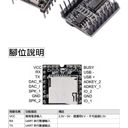
《27》 電話用品 / 接頭 / 對講機
穩壓(稽納
吊扇開關
USB 連接
溶劑瓶
《28》 電源延長線 / 分接插座
瞬間電壓
電話琴鍵
USB連接
引線器 / 
《29》 各類線材
橋式整流
復位開關
HDMI 連
數字磅秤 
《30》 訂制品 / 福利品 / 出清品
石英振盪
滑鼠滾輪
SIM / SD
超音波清
陶瓷諧振
SATA / I
手沖床機
陶瓷濾波器 
FPC 軟