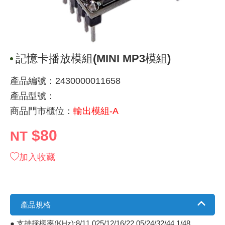
《 9 》 電阻 / 電容 / 電感
GPS/角
萬用測試儀
網路接頭 /
耳機套
來客告知
燈座 / 轉
SVR半固
電晶體-TI
類比開關
測距儀
探針
數字顯示 
微動開關
3.96mm
電纜固定
音源 插頭 /
AC to D
鋰充電電池
烙鐵清潔
刀具/研磨
環氧樹脂(固
平行電源
《10》 電晶體 / 二極體 / 震盪器
壓力 / 彎
技能檢定
USB / RJ
電視壁掛架
電捲門遙
LED 控制
線繞電阻(
電晶體-IR
介面驅動/接
照度計 / 
製具固定
斷電延時
溫度開關
7.5 / 5.
護線套(環)
香蕉插頭 /
可調式直
各類電池
烙鐵架/焊
放大鏡/數
金屬亮光膏
耐熱矽膠
記憶卡播放模組(MINI MP3模組)
《11》 測試IC座 / IC轉接座 / IC燒錄器
溫度 / 溼
其他配件
DVI 相關
喇叭 / 週
有線 / 無
冷光線 / 
排阻
電晶體-IRF
檢相計
銅柱/塑膠
閃爍繼電
線上開關 
5.08mm
隔離柱 / 
S端子/RCA
AVR 交
鈕扣電池 
電木PC板
刻磨機/電
瓦斯罐
同軸電纜
產品編號：2430000011658
《12》 積體電路IC(特殊或門市無貨可另詢)
氣體感測
STEAM 
VGA 相
耳機收納
霧化器 / 
投射燈 / 
火花消除
電晶體-IRF
轉速計 / 
支架/腳墊
繼電器插座 
磁簧開關
3.0mm Mi
夾線套 / 
喇叭 接線座
UPS 不
一次鋰電
電腦纖維
電動起子
塑鋼土
訊號傳輸
產品型號：
商品門市櫃位：
輸出模組-A
《13》 電子儀表 / 測試棒
生醫模組
RS232 
保鮮膜
感應式照
電解電容
電晶體-BC
示波器 / 
旋鈕
波段開關
EL-1.3
壓條 / 配
IC 腳座
線上濾波器
鉛酸(免加
感光電路
電動起子
其他用途
影音信號
$80
NT
《14》 電子零配件 / 保險絲 / 磁鐵 (強力、磁條)
電壓/霍爾
電腦訊號
生活用品
陶瓷電容
電晶體-BD
其他特殊
微調器、
指撥開關 /
1.58φ 
BNC 插頭 
突波吸收
電池轉換
麵包板 / 
電熱風槍
發燒喇叭
加入收藏
《15》 繼電器 / SSR / 繼電器插座
顯示 / L
D型接頭 連
RO逆滲
麥拉電容
電晶體-BS
蜂鳴器/警
滑動開關
2.0φ 空
F 插頭 / 
避雷管 /
吸煙器/吸
熱熔膠槍 /
麥克風線
《16》 開關 / 無熔絲開關 / 漏電斷路器
蜂鳴 / 音效
SATA 連
鉭質電容
電晶體-MJ
熱電致冷
按式開關
2.8mm 
M(UHF) 
導電銀漆筆
繞線/退線
隔離擴張
產品規格
《17》 電腦連接器 / 各式連接器
訊號產生
硬碟、顯卡
積層電容
電晶體-MP
MCH高
電源切換
4.2φ 5
N 插頭 / 
瓦斯噴火
各式萬力
電話線材/
● 支持採樣率(KHz):8/11.025/12/16/22.05/24/32/44.1/48