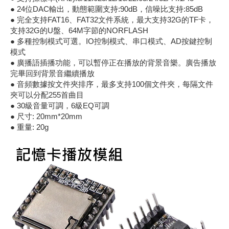
● 24位DAC輸出，動態範圍支持:90dB，信噪比支持:85dB
《18》 端子台 / 配線器材類
光耦合/繼
電腦電源
金屬皮膜
電晶體-
絕緣粒/電
斷電保護
6.3φ 2
TNC 插頭 
支架/電路
鎚子/刷子
壓接用排線
● 完全支持FAT16、FAT32文件系統，最大支持32G的TF卡，
支持32G的U盤、64M字節的NORFLASH
《19》 插頭 / 插座
馬達控制模
介面卡 / 
金電容(法
其他規格電
雲母片 / 
動力押扣
安德森接頭
PAL/FM
蝕刻設備
封口機
● 多種控制模式可選。IO控制模式、串口模式、AD按鍵控制
模式
● 廣播語插播功能，可以暫停正在播放的背景音樂。廣告播放
《20》 變壓器/ 電源轉換 / 電源濾波
雷射模組
鍵盤 / 滑
固態電容
TRIAC 
偏光膜 / 
腳踏開關
連接器端子
SMA 插頭 
電池點焊
手機維修/
完畢回到背景音繼續播放
● 音頻數據按文件夾排序，最多支持100個文件夾，每隔文件
《21》 電池 / 電池收納盒 / 充電器
條碼讀取
AC啟動電容
SCR 單
AC無熔絲
壓排IC座
SMB/SSM
PCB 修
夾可以分配255首曲目
● 30級音量可調，6級EQ可調
● 尺寸: 20mm*20mm
《22》 焊接工具 / PCB板
可調電容
光電晶體 
DC12~2
D型連接
MCX 插頭 
ESD防靜
● 重量: 20g
《23》 手工具 / 電動工具
電阻型電
發光二極體 
鑰匙開關
G57連接
CC4/CDM
安全眼鏡/
《24》 各類噴劑 / 固定劑
工型電感
紅外線 發射
鍵盤開關
金手指連
磁棒 / 夾
《25》 零件盒 / 萬用盒 / 工具箱
鐵粉芯
七段顯示器 /
滾珠震動
牛角連接
迷你鋸 / 
《26》 錄影監視系統
Bead
二極體
水銀開關
DIN / mi
各式膠帶