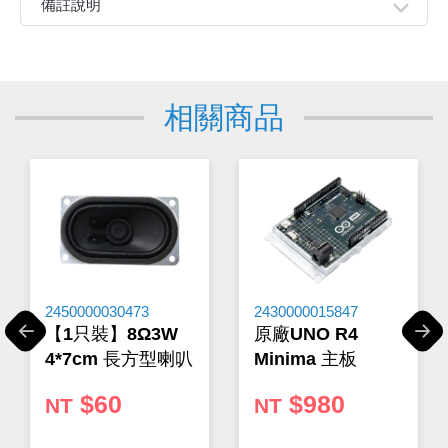
● 此套件是一款小巧且價格低廉的MP3模塊，可以直接接
備註說明
駁揚聲器。模塊配合供電電池、揚聲器、按鍵可以單獨使
用，也可以通過串口控制，作為Arduino UNO或者是任何有
親愛的顧客您好！
串口的單片機的一個模塊。
下單前請先詳閱
【購物說明】
，訂單成立後表示100%同意
● 模塊本身完美的集成了MP3、WAV、WMA的硬解碼。
今華電子官網購物規範。商品可能因不同因素導致調價、
● 同時支援TF卡驅動，支持FAT16、FAT32文件系統。
相關商品
停產、缺貨或延遲出貨等情況。本公司將保留是否接受訂
● 通過簡單的串口指令即可完成播放指定的音樂，以及如何
單的權利，不便之處敬請見諒。
播放音樂等功能，無需繁瑣的底層操作，使用方便，穩定
★如要
【
前往門市
】
購買商品，可先來電詢問門市是否有
可靠。
現貨，以免浪費您寶貴的時間。
★產品價格大幅波動，網站可能無法即時更新，所有訂單
均會以E-Mail確認訂單價格，未收到人員確認訂單之前請
勿自行匯款。
★ 電子零組件本公司同一產品可能有多供應商，每家供應
商的產品尺寸與產品配件可能會有差異，
網站上的尺寸圖
與產品配件『僅供參考』，出貨以門市現貨為主。
2450000030473
2430000015847
★ 購買後發票如有問題，請於7天內來電告知服務人
【1只裝】8Ω3W
原廠UNO R4
Previous
Next
員
。
4*7cm 長方型喇叭
Minima 主板
$60
$980
NT
NT