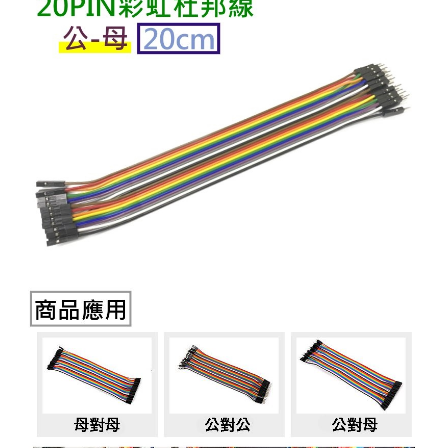
《18》 端子台 / 配線器材類
光耦合/繼
電腦電源
金屬皮膜
電晶體-
絕緣粒/電
斷電保護
6.3φ 2
TNC 插頭 
支架/電路
鎚子/刷子
壓接用排線
《19》 插頭 / 插座
馬達控制模
介面卡 / 
金電容(法
其他規格電
雲母片 / 
動力押扣
安德森接頭
PAL/FM
蝕刻設備
封口機
《20》 變壓器/ 電源轉換 / 電源濾波
雷射模組
鍵盤 / 滑
固態電容
TRIAC 
偏光膜 / 
腳踏開關
連接器端子
SMA 插頭 
電池點焊
手機維修/
《21》 電池 / 電池收納盒 / 充電器
條碼讀取
AC啟動電容
SCR 單
AC無熔絲
壓排IC座
SMB/SSM
PCB 修
《22》 焊接工具 / PCB板
可調電容
光電晶體 
DC12~2
D型連接
MCX 插頭 
ESD防靜
《23》 手工具 / 電動工具
電阻型電
發光二極體 
鑰匙開關
G57連接
CC4/CDM
安全眼鏡/
《24》 各類噴劑 / 固定劑
工型電感
紅外線 發射
鍵盤開關
金手指連
磁棒 / 夾
《25》 零件盒 / 萬用盒 / 工具箱
鐵粉芯
七段顯示器 /
滾珠震動
牛角連接
迷你鋸 / 
《26》 錄影監視系統
Bead
二極體
水銀開關
DIN / mi
各式膠帶