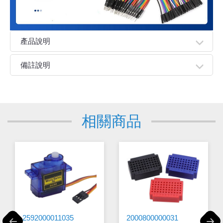
產品說明
●杜邦線可用於實驗板的引腳擴展，增加實驗項目等。可以
備註說明
牢靠地和插針連接,無需焊接,可以快速進行電路試驗。
親愛的顧客您好！
下單前請先詳閱
【購物說明】
，訂單成立後表示100%同意
今華電子官網購物規範。商品可能因不同因素導致調價、
相關商品
停產、缺貨或延遲出貨等情況。本公司將保留是否接受訂
單的權利，不便之處敬請見諒。
★如要
【
前往門市
】
購買商品，可先來電詢問門市是否有
現貨，以免浪費您寶貴的時間。
★產品價格大幅波動，網站可能無法即時更新，所有訂單
均會以E-Mail確認訂單價格，未收到人員確認訂單之前請
勿自行匯款。
★ 電子零組件本公司同一產品可能有多供應商，每家供應
商的產品尺寸與產品配件可能會有差異，
網站上的尺寸圖
與產品配件『僅供參考』，出貨以門市現貨為主。
2592000011035
2000800000031