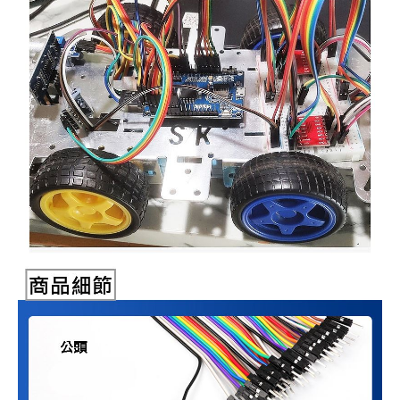
《27》 電話用品 / 接頭 / 對講機
穩壓(稽納
吊扇開關
USB 連接
溶劑瓶
《28》 電源延長線 / 分接插座
瞬間電壓
電話琴鍵
USB連接
引線器 / 
《29》 各類線材
橋式整流
復位開關
HDMI 連
數字磅秤 
《30》 訂制品 / 福利品 / 出清品
石英振盪
滑鼠滾輪
SIM / SD
超音波清
陶瓷諧振
SATA / I
手沖床機
陶瓷濾波器 
FPC 軟