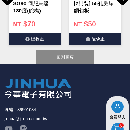
★ 購買後發票如有問題，請於7天內來電告知服務人
Previous
Next
SG90 伺服馬達
[2只裝] 55孔免焊
員
。
180度(舵機)
麵包板
$70
$50
NT
NT
購物⾞
購物⾞
回列表頁
統編：89501034
會員登入
jinhua@jin-hua.com.tw
0