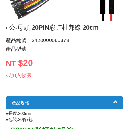
《 9 》 電阻 / 電容 / 電感
GPS/角
萬用測試儀
網路接頭 /
耳機套
來客告知
燈座 / 轉
SVR半固
電晶體-TI
類比開關
測距儀
探針
數字顯示 
微動開關
3.96mm
電纜固定
音源 插頭 /
AC to D
鋰充電電池
烙鐵清潔
刀具/研磨
環氧樹脂(固
平行電源
《10》 電晶體 / 二極體 / 震盪器
壓力 / 彎
技能檢定
USB / RJ
電視壁掛架
電捲門遙
LED 控制
線繞電阻(
電晶體-IR
介面驅動/接
照度計 / 
製具固定
斷電延時
溫度開關
7.5 / 5.
護線套(環)
香蕉插頭 /
可調式直
各類電池
烙鐵架/焊
放大鏡/數
金屬亮光膏
耐熱矽膠
公-母頭 20PIN彩虹杜邦線 20cm
《11》 測試IC座 / IC轉接座 / IC燒錄器
溫度 / 溼
其他配件
DVI 相關
喇叭 / 週
有線 / 無
冷光線 / 
排阻
電晶體-IRF
檢相計
銅柱/塑膠
閃爍繼電
線上開關 
5.08mm
隔離柱 / 
S端子/RCA
AVR 交
鈕扣電池 
電木PC板
刻磨機/電
瓦斯罐
同軸電纜
產品編號：2420000065379
產品型號：
《12》 積體電路IC(特殊或門市無貨可另詢)
氣體感測
STEAM 
VGA 相
耳機收納
霧化器 / 
投射燈 / 
火花消除
電晶體-IRF
轉速計 / 
支架/腳墊
繼電器插座 
磁簧開關
3.0mm Mi
夾線套 / 
喇叭 接線座
UPS 不
一次鋰電
電腦纖維
電動起子
塑鋼土
訊號傳輸
$20
NT
《13》 電子儀表 / 測試棒
生醫模組
RS232 
保鮮膜
感應式照
電解電容
電晶體-BC
示波器 / 
旋鈕
波段開關
EL-1.3
壓條 / 配
IC 腳座
線上濾波器
鉛酸(免加
感光電路
電動起子
其他用途
影音信號
加入收藏
《14》 電子零配件 / 保險絲 / 磁鐵 (強力、磁條)
電壓/霍爾
電腦訊號
生活用品
陶瓷電容
電晶體-BD
其他特殊
微調器、
指撥開關 /
1.58φ 
BNC 插頭 
突波吸收
電池轉換
麵包板 / 
電熱風槍
發燒喇叭
《15》 繼電器 / SSR / 繼電器插座
顯示 / L
D型接頭 連
RO逆滲
麥拉電容
電晶體-BS
蜂鳴器/警
滑動開關
2.0φ 空
F 插頭 / 
避雷管 /
吸煙器/吸
熱熔膠槍 /
麥克風線
產品規格
《16》 開關 / 無熔絲開關 / 漏電斷路器
蜂鳴 / 音效
SATA 連
鉭質電容
電晶體-MJ
熱電致冷
按式開關
2.8mm 
M(UHF) 
導電銀漆筆
繞線/退線
隔離擴張
●長度:200mm
●包裝:20條/包
《17》 電腦連接器 / 各式連接器
訊號產生
硬碟、顯卡
積層電容
電晶體-MP
MCH高
電源切換
4.2φ 5
N 插頭 / 
瓦斯噴火
各式萬力
電話線材/