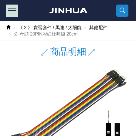
產品目錄
《2
《 
《
《 1 》 Arduino /樹莓派 /其他開發板
樹莓派、專屬配
馬達/齒輪
手機 / 平
風扇 / 
數位光纖
HDMI 傳
車用DC t
DC5V US
SMD 電阻 
電晶體-2S
燒錄器系
放大器IC
錶頭
各式保險絲
SSR 固
工業開關
2P端子線
端子台 / 
世界各國
工業用電
電池盒
烙鐵
各式鉗子
接點清潔
塑膠透明
彩色攝影機
電話插頭 /
2孔電源
2P AC電
訂制品
《 2 》 實習套件 / 馬達 / 太陽能
其他配件
公-母頭 20PIN彩虹杜邦線 20cm
《 2 》 實習套件 / 馬達 / 太陽能
Arduino
智能車/機
記憶卡 / 
風扇網
光纖接頭
HDMI / 
汽車電子
DC12V/2
電阻板 / 
電晶體-2S
IC轉接座
微控制IC
錶頭分流
磁鐵(強力、
小型PCB
近接開關/
1.0mm 
配線快速
AC 插頭 /
LED電源
電池收納
烙鐵頭/復
剝線/壓接
除塵清潔
塑膠萬用
DVR數位
電信測試
3孔電源
3P AC電
福利品
商品明細
《 3 》 手機 / 電腦 / 多媒體週邊
主板擴充/
電源升降
Display
風扇 調速
光纖工具
HDMI 中
大同電鍋
聖誕燈 / 
臥式碳膜
電晶體-2S
轉接板
記憶IC
各類儀錶
手機維修
汽車繼電
行程開關/
1.25mm
紮線帶 / 
開關 / 門鈴
家用USB
碳鋅電池
烙鐵週邊
剝皮工具
層膜保護劑
鋁質防水
探測器/內
電話相關
2孔電源
DC電源線
出清品
《 4 》 散熱風扇 / 散熱片(膏) / 水冷散熱器
藍芽 / WI
太陽能 /
USB 測試
散熱片
影像擷取
調光器 /
COB燈
臥式水泥
電晶體-2S
DIP IC測
邏輯IC
指針三用
歐洲夾 / 
功率繼電
洛克開關
1.27mm
熱縮套管 
DC 插頭 /
AC to A
鹼性電池
焊錫絲/錫
各式鑷子
除銹潤滑
工具包
彩色液晶
電話用線
3孔電源
實驗用線
《 5 》 光纖網路線 / 相關工具配件
開關 / 鍵
自動化控
藍芽傳輸器
導熱貼片(
影音(光纖)
家用溫濕
植物燈
光敏電阻
電晶體-2S
訊號轉換
數字電錶 
電瓶夾/工
Omron
按鈕開關
1.5mm 
接線頭 / 
EC-5/S
AC to 
電池測試
拆焊工具
螺絲起子 /
潤滑劑
工具包+
監視系統
家用對講
中繼延長
漆包線
《 6 》 影音線 / HDMI / 耳機線 / 廣播器材
麥克風/語
聲音擴大
網路攝影
散熱膏
CATV有
定時器 / 
DC12 車
熱敏電阻
電晶體-2S
數據&通
Clamp 鉤
測試鉤
大功率繼
搖頭開關
2.0mm 
壓著端子
金屬接頭
AC to 
Ni-MH 
IC 夾 / I
各式板手
螺絲固定劑
鋁質手提
監視器用線
無線對講
動力延長
PVC電纜
《 7 》 家用 /車用電子產品、生活用品、RO配件
光電/紅外
各類 套件 
USB 週
水冷散熱
影像 / US
電視 / 
指示燈
鉑電阻測
電晶體-2N
功率偵測
溫度計 / 
測試PIN/短
磁簧繼電
輕觸開關
2.5mm 
配線標誌 
防水 / 
AC工業
無線電話
錫爐/錫爐
各式尺規 
瞬間膠/黏
塑膠手提
RG58A/
漏電保護插
電工法規
《 8 》 LED / 燈泡 / 照明設備
循跡 / 測
時鐘機芯 
網路週邊(
麥克風 /
無線電源
各式燈泡 / 
VR可變電
電晶體-C
光耦合器
低阻計 / 
焊片/焊針
通電延時
金屬開關
2.54mm
固定座 / 
軍規接頭
傳統低壓
Ni-CD 
助焊用品
調整棒
除膠劑
金屬機箱
電鍋線
PVC控制