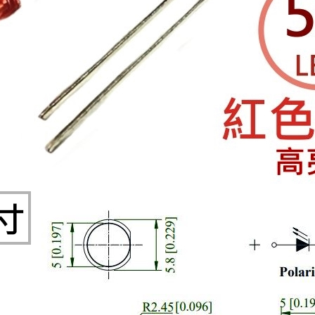
穩壓(稽納)二極體
吊扇開關
USB 連接器
溶劑瓶
瞬間電壓抑制二極管
電話琴鍵式開關/門扣開關
USB連接器帶PC板
引線器 / 穿線器
橋式整流器
復位開關
HDMI 連接器
數字磅秤 / 行李秤
石英振盪晶體
滑鼠滾輪編碼開關
SIM / SD / TF卡 連接器
超音波清洗器
陶瓷諧振器
SATA / IEEE 1394 連接器
手沖床機台
陶瓷濾波器 / 鑒頻器 / 陷波器
FPC 軟排線座