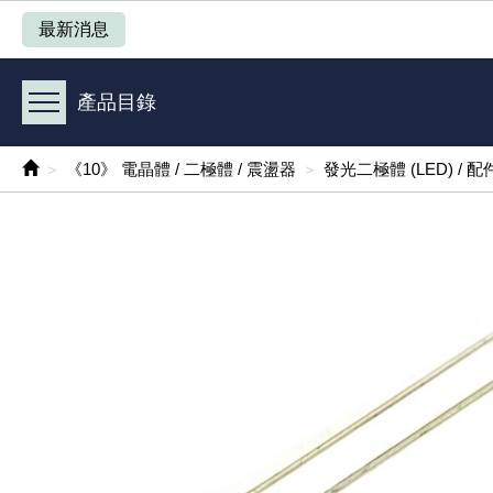
產品目錄
最新消息
《 1 》 Arduino /樹莓派 /其他開發板
產品目錄
《 2 》 實習套件 / 馬達 / 太陽能
《10》 電晶體 / 二極體 / 震盪器
發光二極體 (LED) / 配
《 3 》 手機 / 電腦 / 多媒體週邊
《 4 》 散熱風扇 / 散熱片(膏) / 水冷散熱器
《 5 》 光纖網路線 / 相關工具配件
《 6 》 影音線 / HDMI / 耳機線 / 廣播器材
《 7 》 家用 /車用電子產品、生活用品、RO配件
《 8 》 LED / 燈泡 / 照明設備