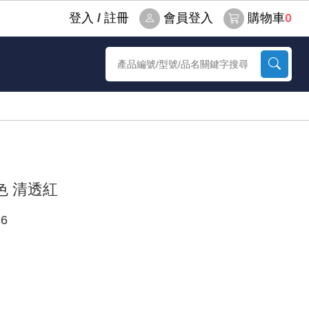
登⼊
/
註冊
會員登入
購物車
0
紅色 清透紅
6