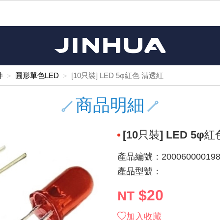
《11》 測試IC座 / IC轉接座 / IC燒錄器
《16》 開關 / 無熔絲開關 / 漏電斷路器
《 1 》 Arduino /樹莓派 /其他開發板
《20》 變壓器/ 電源轉換 / 電源濾波
《 5 》 光纖網路線 / 相關工具配件
《15》 繼電器 / SSR / 繼電器插座
《21》 電池 / 電池收納盒 / 充電器
《17》 電腦連接器 / 各式連接器
《 2 》 實習套件 / 馬達 / 太陽能
《 3 》 手機 / 電腦 / 多媒體週邊
《10》 電晶體 / 二極體 / 震盪器
《25》 零件盒 / 萬用盒 / 工具箱
《27》 電話用品 / 接頭 / 對講機
《30》 訂制品 / 福利品 / 出清品
《28》 電源延長線 / 分接插座
《 8 》 LED / 燈泡 / 照明設備
《18》 端子台 / 配線器材類
《22》 焊接工具 / PCB板
《13》 電子儀表 / 測試棒
《23》 手工具 / 電動工具
《24》 各類噴劑 / 固定劑
《 9 》 電阻 / 電容 / 電感
《26》 錄影監視系統
《19》 插頭 / 插座
《29》 各類線材
《 7 》 家用 /車用電子產品、生活用品、RO配件
《 6 》 影音線 / HDMI / 耳機線 / 廣播器材
《14》 電子零配件 / 保險絲 / 磁鐵 (強力、磁條)
《 4 》 散熱風扇 / 散熱片(膏) / 水冷散熱器
《12》 積體電路IC(特殊或門市無貨可另詢)
樹莓派、專屬配件 /Micro bit
馬達/齒輪/螺旋槳/調速器
手機 / 平板 / 電腦 相關商品
風扇 / 電腦散熱器
數位光纖線
HDMI 傳輸線 / 轉接頭
車用DC to AC電源轉換器
DC5V USB LED燈條
SMD 電阻 / 電容 / 電感 / Bead / 元件樣品本
電晶體-2SA 系列
燒錄器系列
放大器IC
錶頭
各式保險絲/保險絲座
SSR 固態繼電器
工業開關
2P端子線
端子台 / 接地銅排 / 短路片
世界各國電源轉換接頭
工業用電源供應器
電池盒
烙鐵
各式鉗子
接點清潔劑
塑膠透明零件盒
彩色攝影機 CCD
電話插頭 / 插座 / 轉接頭
2孔電源延長線
2P AC電源線
訂制品
Arduino 相容開發板
智能車/機械臂
記憶卡 / 隨身碟
風扇網
光纖接頭
HDMI / DVI 分配器 切換器
汽車電子周邊商品
DC12V/24V LED燈條 / 配件
電阻板 / 電容板
電晶體-2SB 系列
IC轉接座
微控制IC
錶頭分流器
磁鐵(強力、磁條) / 電磁閥
小型PCB繼電器
近接開關/光電開關
1.0mm 連接器
配線快速接頭
AC 插頭 / 插座 / 轉接頭
LED電源供應器
電池收納盒
烙鐵頭/復活膏
剝線/壓接工具
除塵清潔劑
塑膠萬用盒
DVR數位監視主機
電信測試用品
3孔電源延長線
3P AC電源線
福利品
件
圓形單色LED
[10只裝] LED 5φ紅色 清透紅
主板擴充/電位轉換/時鐘模組
電源升降壓模組
DisplayPort 相關商品
風扇 調速器 / 周邊商品
光纖工具
HDMI 中繼 / 影音分離器
大同電鍋維修零件
聖誕燈 / 節慶燈
臥式碳膜電阻
電晶體-2SC 系列
轉接板
記憶IC
各類儀錶測試棒
手機維修用零件
汽車繼電器
行程開關/限動開關
1.25mm 連接器
紮線帶 / 捲束帶 / 魔帶 / 綁線帶
開關 / 門鈴 / AC插座 面板
家用USB手機充電器
碳鋅電池
烙鐵週邊配件
剝皮工具
層膜保護劑 / 絕緣膏
鋁質防水萬用盒
探測器/內視鏡
電話相關用品
2孔電源分接插座
DC電源線
出清品
商品明細
藍芽 / WIFI / RF通訊 模組
太陽能 / 風力發電 週邊
USB 測試器
散熱片
影像擷取器
調光器 / 電子控制開關
COB燈
臥式水泥電阻
電晶體-2SD 系列
DIP IC測試座
邏輯IC
指針三用電錶
歐洲夾 / 鱷魚夾 / 鱷魚夾線
功率繼電器
洛克開關
1.27mm 連接器/排針
熱縮套管 / 絕緣套管
DC 插頭 / 插座 / 轉接頭
AC to AC 電源模組
鹼性電池
焊錫絲/錫條/錫珠
各式鑷子
除銹潤滑劑
工具包
彩色液晶螢幕
電話用線
3孔電源分接插座
實驗用線材
[10只裝] LED 5φ
開關 / 鍵盤 模組
自動化控制模組
藍芽傳輸器、多媒體 / 音效卡
導熱貼片(散熱貼片)
影音(光纖)訊號轉換線 / 器
家用溫濕度計
植物燈
光敏電阻
電晶體-2SJ 系列
訊號轉換/控制積體電路
數字電錶 / 電容錶
電瓶夾/工作夾
Omron功率繼電器
按鈕開關
1.5mm 連接器
接線頭 / 接線夾
EC-5/SAE接頭 周邊商品
AC to AC 單向變壓器
電池測試器
拆焊工具
螺絲起子 / 起子組 / 充消磁器
潤滑劑
工具包+工具
監視系統周邊商品
家用對講機
中繼延長線
漆包線
產品編號：200060000198
麥克風/語音辨識
聲音擴大器模組
網路攝影機
散熱膏
CATV有線電視分配器
定時器 / 計時器 / 計步器
DC12 車用LED燈
熱敏電阻
電晶體-2SK 系列
數據&通信積體電路
Clamp 鉤錶
測試鉤
大功率繼電器
搖頭開關
2.0mm 連接器/排針
壓著端子
金屬接頭
AC to AC 雙向變壓器
Ni-MH 鎳氫充電電池
IC 夾 / IC 整腳器
各式板手
螺絲固定劑 / 急救膏
鋁質手提工具箱
監視器用線材(懶人線)
無線對講機配件
動力延長線
PVC電纜線/絕緣電子線
產品型號：
光電/紅外線/感測 模組
各類 套件 / LED燈光套件
USB 週邊相關商品
水冷散熱器及週邊
影像 / USB / 音源線材
電視 / 冷氣遙控器
指示燈
鉑電阻測溫體
電晶體-2N 系列
功率偵測積體電路
溫度計 / 溫溼度計 / 控制器
測試PIN/短路PIN(JUMP)
磁簧繼電器
輕觸開關
2.5mm 連接器
配線標誌 / 標誌銘牌
防水 / 無防水 公母連接器
AC工業用自耦升降壓變壓器
無線電話充電電池
錫爐/錫爐工具
各式尺規 / 水平儀
瞬間膠/黏著劑/針頭
塑膠手提工具箱
RG58A/U傳輸線
漏電保護插座 / 插座防塵蓋
電工法規配線線材
$20
NT
循跡 / 測距模組
時鐘機芯 / 時鐘套件
網路週邊(有線/無線)
麥克風 / 週邊商品
無線電源遙控器
各式燈泡 / 燈管(鹵素 / LED)
VR可變電阻
電晶體-CS 系列
光耦合器積體電路
低阻計 / 高阻計
焊片/焊針
通電延時繼電器
金屬開關
2.54mm 連接器/排針
固定座 / 固定鈕 / 固定夾
軍規接頭
傳統低壓變壓器
Ni-CD 鎳鎘充電電池
助焊用品
調整棒
除膠劑
金屬機箱
電鍋線
PVC控制電纜線
加入收藏