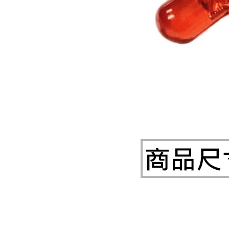
《27》 電話用品 / 接頭 / 對講機
《28》 電源延長線 / 分接插座
《29》 各類線材
《30》 訂制品 / 福利品 / 出清品