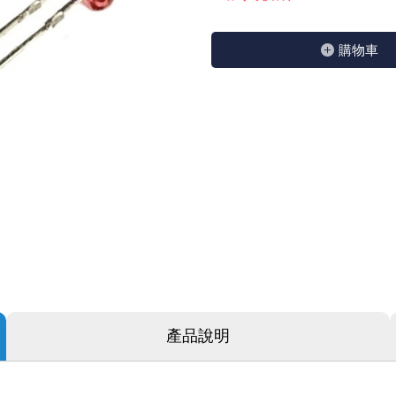
GPS/角度/速度/高度模組
萬用測試儀 / 示波器
網路接頭 / 面板 / 護套
耳機套
來客告知器/警報器相關商品
燈座 / 轉換座
SVR半固定可調電阻
電晶體-TIP 系列
類比開關&多工選擇積體電路
測距儀
探針
數字顯示 循環/延時繼電器
微動開關
3.96mm 連接器
電纜固定頭
音源 插頭 / 插座 / 轉接頭 / 面板
AC to DC 變壓器 / 配件
鋰充電電池 / 模組
烙鐵清潔用品
刀具/研磨工具
環氧樹脂(固化劑) / UV固化劑
平行電源線
購物⾞
壓力 / 彎曲模組
技能檢定套件
USB / RJ45 / RS232 切換器
電視壁掛架 / 喇叭架
電捲門遙控器
LED 控制器 / 調光器
線繞電阻(瓷管電阻)(可訂製)
電晶體-IRF 系列
介面驅動/接收 IC
照度計 / 噪音計
製具固定扣
斷電延時繼電器
溫度開關
7.5 / 5.0mm 連接器
護線套(環) / 扣式塞頭 / 電源線扣
香蕉插頭 / 插座 / 博士端子
可調式直流電源供應器
各類電池充電器
烙鐵架/焊錫架
放大鏡/數位顯微鏡
金屬亮光膏/劑
耐熱矽膠電線
溫度 / 溼度 / 液體模組
其他配件
DVI 相關商品
喇叭 / 週邊商品
有線 / 無線門鈴
冷光線 / 驅動器
排阻
電晶體-IRFD/IRFR/IRFS
檢相計
銅柱/塑膠柱/螺絲/墊片/O型圈
閃爍繼電器
線上開關 / 排風扇開關
5.08mm 大4P連接器
隔離柱 / 鉚釘
S端子/RCA 插頭 / 插座 / 轉接頭
AVR 交流穩壓器
鈕扣電池 / 助聽器電池
電木PC板
刻磨機/電鑽/鑽頭
瓦斯罐
同軸電纜線
氣體感測模組
STEAM 科學實驗
VGA 相關商品
耳機收納
霧化器 / 霧化片
投射燈 / 工作燈 / 軌道燈
火花消除器
電晶體-IRFP/IRFU/IRFZ
轉速計 / 風速計
支架/腳墊
繼電器插座 / 配件 / 工具
磁簧開關
3.0mm Mini Fit連接器
夾線套 / 扭線環
喇叭 接線座 / 戰車座
UPS 不斷電系統
一次鋰電池
電腦纖維萬用板
電動起子
塑鋼土
訊號傳輸電纜線
生醫模組
RS232 相關商品
保鮮膜
感應式照明相關商品
電解電容
電晶體-BC/雙極BJT 系列
示波器 / 熱像儀
旋鈕
波段開關
EL-1.3空中接頭連接器
壓條 / 配線槽 / 線槽剪刀
IC 腳座
線上濾波器 / 電源濾波器
鉛酸(免加水)充電電池
感光電路板
電動起子頭
其他用途噴劑
影音信號線
電壓/霍爾電流模組
電腦訊號轉換器
生活用品
陶瓷電容
電晶體-BD/BDT/BF 系列
其他特殊儀錶
微調器、刻度盤
指撥開關 / BCD / 編碼器
1.58φ 空中接頭連接器
BNC 插頭 / 插座 / 轉接頭
突波吸收器
電池轉換套筒
麵包板 / 跳線盒 / 供電電源板
電熱風槍
發燒喇叭線
顯示 / LED燈 模組
D型接頭 連接線 / 轉接頭
RO逆滲透週邊配件
麥拉電容
電晶體-BS/BUxx系列
蜂鳴器/警報器
滑動開關
2.0φ 空中接頭連接器
F 插頭 / 插座 / 轉接頭
避雷管 / 陶瓷氣體放電管
吸煙器/吸煙儀
熱熔膠槍 / 膠條
麥克風線
蜂鳴 / 音效 / MP3 模組
SATA 連接線 / 轉接頭
鉭質電容
電晶體-MJ/MJE/MJH 系列
熱電致冷晶片
按式開關
2.8mm 車用連接器
M(UHF) 插頭 / 插座 / 轉接頭
導電銀漆筆/膠/貼片/飛線補點焊片
繞線/退線筆
隔離擴張網
產品說明
訊號產生模組
硬碟、顯卡支撐架 / 外接盒 / 軟碟機
積層電容
電晶體-MPSA 系列
MCH高溫陶瓷加熱片
電源切換開關
4.2φ 5016空中接頭連接器
N 插頭 / 插座 / 轉接頭
瓦斯噴火槍
各式萬力夾
電話線材/跳線