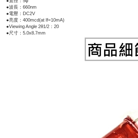
●直徑：5φ
●波長：660nm
《18》 端子台 / 配線器材類
●電壓：DC2V
●亮度：400mcd(at If=10mA)
《19》 插頭 / 插座
●Viewing Angle 2θ1/2：20
●尺寸：5.0x8.7mm
《20》 變壓器/ 電源轉換 / 電源濾波
《21》 電池 / 電池收納盒 / 充電器
《22》 焊接工具 / PCB板
《23》 手工具 / 電動工具
《24》 各類噴劑 / 固定劑
《25》 零件盒 / 萬用盒 / 工具箱
《26》 錄影監視系統