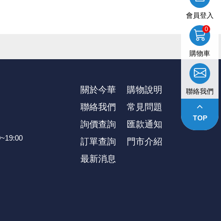
會員登入
極）流向N極（負極），以光子的模式釋放出能量而產生光，而
延遲出貨等情況。本公司將保留是否接受訂單的權利，不便之處敬
0
購物車
供參考』，出貨以門市現貨為主。
關於今華
購物說明
聯絡我們
keyboard_arrow_up
聯絡我們
常見問題
TOP
詢價查詢
匯款通知
~19:00
訂單查詢
⾨市介紹
最新消息