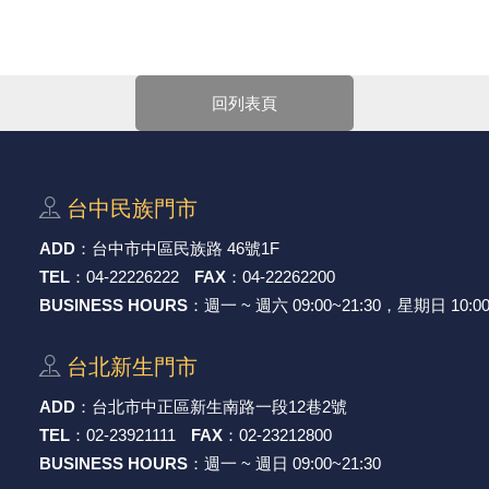
的複合光源。與其它二極體一樣，發光二極體中電流可以從P極（正
華電子官網購物規範。商品可能因不同因素導致調價、停產、缺貨或
回列表頁
，以免浪費您寶貴的時間。
-Mail確認訂單價格，未收到人員確認訂單之前請勿自行匯款。
產品尺寸與產品配件可能會有差異，
網站上的尺寸圖與產品配件『僅
台中⺠族⾨市
ADD
：
台中市中區⺠族路 46號1F
TEL
：
04-22226222
FAX
：
04-22262200
BUSINESS HOURS
：週一 ~ 週六 09:00~21:30，星期日 10:00
台北新⽣⾨市
ADD
：
台北市中正區新⽣南路⼀段12巷2號
TEL
：
02-23921111
FAX
：
02-23212800
BUSINESS HOURS
：週一 ~ 週日 09:00~21:30