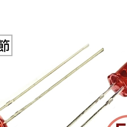
光耦合/繼電器/MOS觸發開關 模組
電腦電源供應器/相關配件
金屬皮膜電容
電晶體-電磁爐晶體系列
絕緣粒/電晶體插座
斷電保護開關
6.3φ 250汽車連接器
TNC 插頭 / 插座 / 轉接頭
支架/電路板夾具/BGA萬用鋼網
鎚子/刷子
壓接用排線 / 軟排線
馬達控制模組(不含馬達)
介面卡 / 擴充卡
金電容(法拉電容)
其他規格電晶體TR
雲母片 / 矽膠片
動力押扣開關
安德森接頭 / 航空連接器
PAL/FME 轉接頭
蝕刻設備
封口機
雷射模組
鍵盤 / 滑鼠 / 電腦週邊
固態電容
TRIAC 雙向閘流體
偏光膜 / 反射片
腳踏開關
連接器端子退PIN器
SMA 插頭 / 插座 / 轉接頭 / 線材
電池點焊配件
手機維修/鐘錶工具
條碼讀取機
AC啟動電容 / 運轉電容 / MKP(薄膜)電容
SCR 單向直流閘流體
AC無熔絲開關 / 漏電斷路器 / 電磁接觸器
壓排IC座
SMB/SSMB/SMC 插頭 / 插座 / 轉接頭
PCB 修護工具
可調電容
光電晶體 / 光電開關
DC12~24V 點火過載保護開關
D型連接器
MCX 插頭 / 插座 / 轉接頭
ESD防靜電週邊
電阻型電感
發光二極體 (LED) / 配件
鑰匙開關
G57連接器
CC4/CDMA 插頭 / 插座
安全眼鏡/指套
工型電感
紅外線 發射/接收 LED
鍵盤開關
金手指連接器
磁棒 / 夾棒
鐵粉芯
七段顯示器 / 點矩陣 / LED Bar
滾珠震動開關
牛角連接器
迷你鋸 / 絲鋸架
Bead
二極體
水銀開關
DIN / mini DIN 連接器
各式膠帶