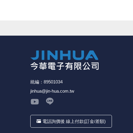
●是一種能發光的半導體電子元件，透過三價與五價元素所組成
親愛的顧客您好！
相反方向則不能。
下單前請先詳閱
【購物說明】
，訂單成立後表示100%同意今
請見諒。
★如要
【
前往門市
】
購買商品，可先來電詢問門市是否有現貨
★產品價格大幅波動，網站可能無法即時更新，所有訂單均會以E
★ 電子零組件本公司同一產品可能有多供應商，每家供應商的
★ 購買後發票如有問題，請於7天內來電告知服務人員
。
統編：89501034
jinhua@jin-hua.com.tw
電話詢價後 線上付款(訂金/差額)