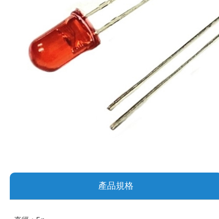
《 9 》 電阻 / 電容 / 電感
《10》 電晶體 / 二極體 / 震盪器
《11》 測試IC座 / IC轉接座 / IC燒錄器
《12》 積體電路IC(特殊或門市無貨可另詢)
《13》 電子儀表 / 測試棒
《14》 電子零配件 / 保險絲 / 磁鐵 (強力、磁條)
《15》 繼電器 / SSR / 繼電器插座
《16》 開關 / 無熔絲開關 / 漏電斷路器
產品規格
《17》 電腦連接器 / 各式連接器