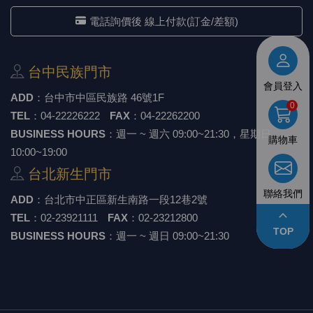
《18》 端子台 / 配線器材類
光耦合/繼
電腦電源
金屬皮膜
電晶體-
絕緣粒/電
斷電保護
6.3φ 2
TNC 插頭 
支架/電路
鎚子/刷子
壓接用排線
電話詢價後 線上付款(訂金/差額)
《19》 插頭 / 插座
馬達控制模
介面卡 / 
金電容(法
其他規格電
雲母片 / 
動力押扣
安德森接頭
PAL/FM
蝕刻設備
封口機
台中⺠族⾨市
會員登入
《20》 變壓器/ 電源轉換 / 電源濾波
雷射模組
鍵盤 / 滑
固態電容
TRIAC 
偏光膜 / 
腳踏開關
連接器端子
SMA 插頭 
電池點焊
手機維修/
ADD
：
台中市中區⺠族路 46號1F
0
TEL
：
04-22226222
FAX
：
04-22262200
《21》 電池 / 電池收納盒 / 充電器
條碼讀取
AC啟動電容
SCR 單
AC無熔絲
壓排IC座
SMB/SSM
PCB 修
BUSINESS HOURS
：週一 ~ 週六 09:00~21:30，星期日
購物車
10:00~19:00
《22》 焊接工具 / PCB板
可調電容
光電晶體 
DC12~2
D型連接
MCX 插頭 
ESD防靜
台北新⽣⾨市
聯絡我們
《23》 手工具 / 電動工具
電阻型電
發光二極體 
鑰匙開關
G57連接
CC4/CDM
安全眼鏡/
ADD
：
台北市中正區新⽣南路⼀段12巷2號
keyboard_arrow_up
TEL
：
02-23921111
FAX
：
02-23212800
《24》 各類噴劑 / 固定劑
工型電感
紅外線 發射
鍵盤開關
金手指連
磁棒 / 夾
TOP
BUSINESS HOURS
：週一 ~ 週日 09:00~21:30
《25》 零件盒 / 萬用盒 / 工具箱
鐵粉芯
七段顯示器 /
滾珠震動
牛角連接
迷你鋸 / 
《26》 錄影監視系統
Bead
二極體
水銀開關
DIN / mi
各式膠帶