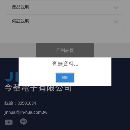
產品說明
《 9 》 電阻 / 電容 / 電感
GPS/角
萬用測試儀
網路接頭 /
耳機套
來客告知
燈座 / 轉
SVR半固
電晶體-TI
類比開關
測距儀
探針
數字顯示 
微動開關
3.96mm
電纜固定
音源 插頭 /
AC to D
鋰充電電池
烙鐵清潔
刀具/研磨
環氧樹脂(固
平行電源
備註說明
《10》 電晶體 / 二極體 / 震盪器
壓力 / 彎
技能檢定
USB / RJ
電視壁掛架
電捲門遙
LED 控制
線繞電阻(
電晶體-IR
介面驅動/接
照度計 / 
製具固定
斷電延時
溫度開關
7.5 / 5.
護線套(環)
香蕉插頭 /
可調式直
各類電池
烙鐵架/焊
放大鏡/數
金屬亮光膏
耐熱矽膠
《11》 測試IC座 / IC轉接座 / IC燒錄器
溫度 / 溼
其他配件
DVI 相關
喇叭 / 週
有線 / 無
冷光線 / 
排阻
電晶體-IRF
檢相計
銅柱/塑膠
閃爍繼電
線上開關 
5.08mm
隔離柱 / 
S端子/RCA
AVR 交
鈕扣電池 
電木PC板
刻磨機/電
瓦斯罐
同軸電纜
回列表頁
《12》 積體電路IC(特殊或門市無貨可另詢)
氣體感測
STEAM 
VGA 相
耳機收納
霧化器 / 
投射燈 / 
火花消除
電晶體-IRF
轉速計 / 
支架/腳墊
繼電器插座 
磁簧開關
3.0mm Mi
夾線套 / 
喇叭 接線座
UPS 不
一次鋰電
電腦纖維
電動起子
塑鋼土
訊號傳輸
查無資料...
《13》 電子儀表 / 測試棒
生醫模組
RS232 
保鮮膜
感應式照
電解電容
電晶體-BC
示波器 / 
旋鈕
波段開關
EL-1.3
壓條 / 配
IC 腳座
線上濾波器
鉛酸(免加
感光電路
電動起子
其他用途
影音信號
關閉
《14》 電子零配件 / 保險絲 / 磁鐵 (強力、磁條)
電壓/霍爾
電腦訊號
生活用品
陶瓷電容
電晶體-BD
其他特殊
微調器、
指撥開關 /
1.58φ 
BNC 插頭 
突波吸收
電池轉換
麵包板 / 
電熱風槍
發燒喇叭
《15》 繼電器 / SSR / 繼電器插座
顯示 / L
D型接頭 連
RO逆滲
麥拉電容
電晶體-BS
蜂鳴器/警
滑動開關
2.0φ 空
F 插頭 / 
避雷管 /
吸煙器/吸
熱熔膠槍 /
麥克風線
統編：89501034
《16》 開關 / 無熔絲開關 / 漏電斷路器
蜂鳴 / 音效
SATA 連
鉭質電容
電晶體-MJ
熱電致冷
按式開關
2.8mm 
M(UHF) 
導電銀漆筆
繞線/退線
隔離擴張
jinhua@jin-hua.com.tw
《17》 電腦連接器 / 各式連接器
訊號產生
硬碟、顯卡
積層電容
電晶體-MP
MCH高
電源切換
4.2φ 5
N 插頭 / 
瓦斯噴火
各式萬力
電話線材/