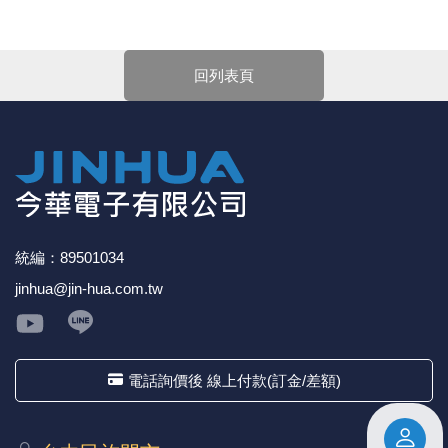
親愛的顧客您好！
《18》 端子台 / 配線器材類
光耦合/繼
電腦電源
金屬皮膜
電晶體-
絕緣粒/電
斷電保護
6.3φ 2
TNC 插頭 
支架/電路
鎚子/刷子
壓接用排線
下單前請先詳閱
【購物說明】
，訂單成立後表示100%同意
今華電子官網購物規範。商品可能因不同因素導致調價、
回列表頁
《19》 插頭 / 插座
馬達控制模
介面卡 / 
金電容(法
其他規格電
雲母片 / 
動力押扣
安德森接頭
PAL/FM
蝕刻設備
封口機
停產、缺貨或延遲出貨等情況。本公司將保留是否接受訂
單的權利，不便之處敬請見諒。
★如要
【
前往門市
】
購買商品，可先來電詢問門市是否有
《20》 變壓器/ 電源轉換 / 電源濾波
雷射模組
鍵盤 / 滑
固態電容
TRIAC 
偏光膜 / 
腳踏開關
連接器端子
SMA 插頭 
電池點焊
手機維修/
現貨，以免浪費您寶貴的時間。
★產品價格大幅波動，網站可能無法即時更新，所有訂單
《21》 電池 / 電池收納盒 / 充電器
條碼讀取
AC啟動電容
SCR 單
AC無熔絲
壓排IC座
SMB/SSM
PCB 修
均會以E-Mail確認訂單價格，未收到人員確認訂單之前請
勿自行匯款。
《22》 焊接工具 / PCB板
可調電容
光電晶體 
DC12~2
D型連接
MCX 插頭 
ESD防靜
★ 電子零組件本公司同一產品可能有多供應商，每家供應
商的產品尺寸與產品配件可能會有差異，
網站上的尺寸圖
統編：89501034
與產品配件『僅供參考』，出貨以門市現貨為主。
《23》 手工具 / 電動工具
電阻型電
發光二極體 
鑰匙開關
G57連接
CC4/CDM
安全眼鏡/
jinhua@jin-hua.com.tw
★ 購買後發票如有問題，請於7天內來電告知服務人
員
。
《24》 各類噴劑 / 固定劑
工型電感
紅外線 發射
鍵盤開關
金手指連
磁棒 / 夾
《25》 零件盒 / 萬用盒 / 工具箱
鐵粉芯
七段顯示器 /
滾珠震動
牛角連接
迷你鋸 / 
電話詢價後 線上付款(訂金/差額)
《26》 錄影監視系統
Bead
二極體
水銀開關
DIN / mi
各式膠帶