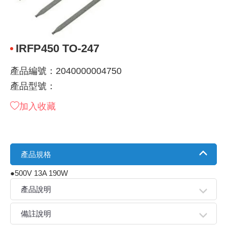
《 9 》 電阻 / 電容 / 電感
GPS/角
萬用測試儀
網路接頭 /
耳機套
來客告知
燈座 / 轉
SVR半固
電晶體-TI
類比開關
測距儀
探針
數字顯示 
微動開關
3.96mm
電纜固定
音源 插頭 /
AC to D
鋰充電電池
烙鐵清潔
刀具/研磨
環氧樹脂(固
平行電源
《10》 電晶體 / 二極體 / 震盪器
壓力 / 彎
技能檢定
USB / RJ
電視壁掛架
電捲門遙
LED 控制
線繞電阻(
電晶體-IR
介面驅動/接
照度計 / 
製具固定
斷電延時
溫度開關
7.5 / 5.
護線套(環)
香蕉插頭 /
可調式直
各類電池
烙鐵架/焊
放大鏡/數
金屬亮光膏
耐熱矽膠
IRFP450 TO-247
《11》 測試IC座 / IC轉接座 / IC燒錄器
溫度 / 溼
其他配件
DVI 相關
喇叭 / 週
有線 / 無
冷光線 / 
排阻
電晶體-IRF
檢相計
銅柱/塑膠
閃爍繼電
線上開關 
5.08mm
隔離柱 / 
S端子/RCA
AVR 交
鈕扣電池 
電木PC板
刻磨機/電
瓦斯罐
同軸電纜
產品編號：2040000004750
產品型號：
《12》 積體電路IC(特殊或門市無貨可另詢)
氣體感測
STEAM 
VGA 相
耳機收納
霧化器 / 
投射燈 / 
火花消除
電晶體-IRF
轉速計 / 
支架/腳墊
繼電器插座 
磁簧開關
3.0mm Mi
夾線套 / 
喇叭 接線座
UPS 不
一次鋰電
電腦纖維
電動起子
塑鋼土
訊號傳輸
加入收藏
《13》 電子儀表 / 測試棒
生醫模組
RS232 
保鮮膜
感應式照
電解電容
電晶體-BC
示波器 / 
旋鈕
波段開關
EL-1.3
壓條 / 配
IC 腳座
線上濾波器
鉛酸(免加
感光電路
電動起子
其他用途
影音信號
《14》 電子零配件 / 保險絲 / 磁鐵 (強力、磁條)
電壓/霍爾
電腦訊號
生活用品
陶瓷電容
電晶體-BD
其他特殊
微調器、
指撥開關 /
1.58φ 
BNC 插頭 
突波吸收
電池轉換
麵包板 / 
電熱風槍
發燒喇叭
產品規格
《15》 繼電器 / SSR / 繼電器插座
顯示 / L
D型接頭 連
RO逆滲
麥拉電容
電晶體-BS
蜂鳴器/警
滑動開關
2.0φ 空
F 插頭 / 
避雷管 /
吸煙器/吸
熱熔膠槍 /
麥克風線
●500V 13A 190W
產品說明
《16》 開關 / 無熔絲開關 / 漏電斷路器
蜂鳴 / 音效
SATA 連
鉭質電容
電晶體-MJ
熱電致冷
按式開關
2.8mm 
M(UHF) 
導電銀漆筆
繞線/退線
隔離擴張
備註說明
《17》 電腦連接器 / 各式連接器
訊號產生
硬碟、顯卡
積層電容
電晶體-MP
MCH高
電源切換
4.2φ 5
N 插頭 / 
瓦斯噴火
各式萬力
電話線材/