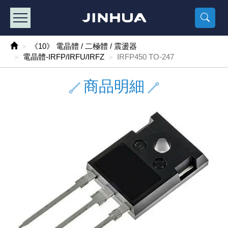
產品目錄
《2
《 
《
《 1 》 Arduino /樹莓派 /其他開發板
樹莓派、專屬配
馬達/齒輪
手機 / 平
風扇 / 
數位光纖
HDMI 傳
車用DC t
DC5V US
SMD 電阻 
電晶體-2S
燒錄器系
放大器IC
錶頭
各式保險絲
SSR 固
工業開關
2P端子線
端子台 / 
世界各國
工業用電
電池盒
烙鐵
各式鉗子
接點清潔
塑膠透明
彩色攝影機
電話插頭 /
2孔電源
2P AC電
訂制品
《10》 電晶體 / 二極體 / 震盪器
電晶體-IRFP/IRFU/IRFZ
IRFP450 TO-247
《 2 》 實習套件 / 馬達 / 太陽能
Arduino
智能車/機
記憶卡 / 
風扇網
光纖接頭
HDMI / 
汽車電子
DC12V/2
電阻板 / 
電晶體-2S
IC轉接座
微控制IC
錶頭分流
磁鐵(強力、
小型PCB
近接開關/
1.0mm 
配線快速
AC 插頭 /
LED電源
電池收納
烙鐵頭/復
剝線/壓接
除塵清潔
塑膠萬用
DVR數位
電信測試
3孔電源
3P AC電
福利品
商品明細
《 3 》 手機 / 電腦 / 多媒體週邊
主板擴充/
電源升降
Display
風扇 調速
光纖工具
HDMI 中
大同電鍋
聖誕燈 / 
臥式碳膜
電晶體-2S
轉接板
記憶IC
各類儀錶
手機維修
汽車繼電
行程開關/
1.25mm
紮線帶 / 
開關 / 門鈴
家用USB
碳鋅電池
烙鐵週邊
剝皮工具
層膜保護劑
鋁質防水
探測器/內
電話相關
2孔電源
DC電源線
出清品
《 4 》 散熱風扇 / 散熱片(膏) / 水冷散熱器
藍芽 / WI
太陽能 /
USB 測試
散熱片
影像擷取
調光器 /
COB燈
臥式水泥
電晶體-2S
DIP IC測
邏輯IC
指針三用
歐洲夾 / 
功率繼電
洛克開關
1.27mm
熱縮套管 
DC 插頭 /
AC to A
鹼性電池
焊錫絲/錫
各式鑷子
除銹潤滑
工具包
彩色液晶
電話用線
3孔電源
實驗用線
《 5 》 光纖網路線 / 相關工具配件
開關 / 鍵
自動化控
藍芽傳輸器
導熱貼片(
影音(光纖)
家用溫濕
植物燈
光敏電阻
電晶體-2S
訊號轉換
數字電錶 
電瓶夾/工
Omron
按鈕開關
1.5mm 
接線頭 / 
EC-5/S
AC to 
電池測試
拆焊工具
螺絲起子 /
潤滑劑
工具包+
監視系統
家用對講
中繼延長
漆包線
《 6 》 影音線 / HDMI / 耳機線 / 廣播器材
麥克風/語
聲音擴大
網路攝影
散熱膏
CATV有
定時器 / 
DC12 車
熱敏電阻
電晶體-2S
數據&通
Clamp 鉤
測試鉤
大功率繼
搖頭開關
2.0mm 
壓著端子
金屬接頭
AC to 
Ni-MH 
IC 夾 / I
各式板手
螺絲固定劑
鋁質手提
監視器用線
無線對講
動力延長
PVC電纜
《 7 》 家用 /車用電子產品、生活用品、RO配件
光電/紅外
各類 套件 
USB 週
水冷散熱
影像 / US
電視 / 
指示燈
鉑電阻測
電晶體-2N
功率偵測
溫度計 / 
測試PIN/短
磁簧繼電
輕觸開關
2.5mm 
配線標誌 
防水 / 
AC工業
無線電話
錫爐/錫爐
各式尺規 
瞬間膠/黏
塑膠手提
RG58A/
漏電保護插
電工法規
《 8 》 LED / 燈泡 / 照明設備
循跡 / 測
時鐘機芯 
網路週邊(
麥克風 /
無線電源
各式燈泡 / 
VR可變電
電晶體-C
光耦合器
低阻計 / 
焊片/焊針
通電延時
金屬開關
2.54mm
固定座 / 
軍規接頭
傳統低壓
Ni-CD 
助焊用品
調整棒
除膠劑
金屬機箱
電鍋線
PVC控制