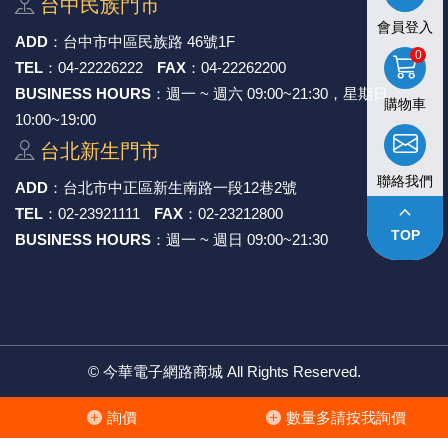
台中⺠族⾨市
會員登入
《27》 電話用品 / 接頭 / 對講機
穩壓(稽納
吊扇開關
USB 連接
溶劑瓶
ADD
：
台中市中區⺠族路 46號1F
0
TEL
：
04-22226222
FAX
：
04-22262200
《28》 電源延長線 / 分接插座
瞬間電壓
電話琴鍵
USB連接
引線器 / 
BUSINESS HOURS
：週一 ~ 週六 09:00~21:30，星期日
購物車
10:00~19:00
《29》 各類線材
橋式整流
復位開關
HDMI 連
數字磅秤 
台北新⽣⾨市
《30》 訂制品 / 福利品 / 出清品
石英振盪
滑鼠滾輪
SIM / SD
超音波清
聯絡我們
ADD
：
台北市中正區新⽣南路⼀段12巷2號
keyboard_arrow_up
TEL
：
02-23921111
FAX
：
02-23212800
陶瓷諧振
SATA / I
手沖床機
TOP
BUSINESS HOURS
：週一 ~ 週日 09:00~21:30
陶瓷濾波器 
FPC 軟
©
今華電子網路商城
All Rights Reserved.
詢價
數量多請按我詢價