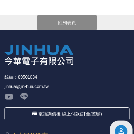
親愛的顧客您好！
《18》 端子台 / 配線器材類
光耦合/繼
電腦電源
金屬皮膜
電晶體-
絕緣粒/電
斷電保護
6.3φ 2
TNC 插頭 
支架/電路
鎚子/刷子
壓接用排線
下單前請先詳閱
【購物說明】
，訂單成立後表示100%同意
今華電子官網購物規範。商品可能因不同因素導致調價、
回列表頁
《19》 插頭 / 插座
馬達控制模
介面卡 / 
金電容(法
其他規格電
雲母片 / 
動力押扣
安德森接頭
PAL/FM
蝕刻設備
封口機
停產、缺貨或延遲出貨等情況。本公司將保留是否接受訂
單的權利，不便之處敬請見諒。
★如要
【
前往門市
】
購買商品，可先來電詢問門市是否有
《20》 變壓器/ 電源轉換 / 電源濾波
雷射模組
鍵盤 / 滑
固態電容
TRIAC 
偏光膜 / 
腳踏開關
連接器端子
SMA 插頭 
電池點焊
手機維修/
現貨，以免浪費您寶貴的時間。
★產品價格大幅波動，網站可能無法即時更新，所有訂單
《21》 電池 / 電池收納盒 / 充電器
條碼讀取
AC啟動電容
SCR 單
AC無熔絲
壓排IC座
SMB/SSM
PCB 修
均會以E-Mail確認訂單價格，未收到人員確認訂單之前請
勿自行匯款。
《22》 焊接工具 / PCB板
可調電容
光電晶體 
DC12~2
D型連接
MCX 插頭 
ESD防靜
★ 電子零組件本公司同一產品可能有多供應商，每家供應
商的產品尺寸與產品配件可能會有差異，
網站上的尺寸圖
統編：89501034
與產品配件『僅供參考』，出貨以門市現貨為主。
《23》 手工具 / 電動工具
電阻型電
發光二極體 
鑰匙開關
G57連接
CC4/CDM
安全眼鏡/
jinhua@jin-hua.com.tw
★ 購買後發票如有問題，請於7天內來電告知服務人
員
。
《24》 各類噴劑 / 固定劑
工型電感
紅外線 發射
鍵盤開關
金手指連
磁棒 / 夾
《25》 零件盒 / 萬用盒 / 工具箱
鐵粉芯
七段顯示器 /
滾珠震動
牛角連接
迷你鋸 / 
電話詢價後 線上付款(訂金/差額)
《26》 錄影監視系統
Bead
二極體
水銀開關
DIN / mi
各式膠帶