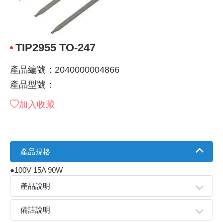
《 9 》 電阻 / 電容 / 電感
GPS/角
萬用測試儀
網路接頭 /
耳機套
來客告知
燈座 / 轉
SVR半固
電晶體-TI
類比開關
測距儀
探針
數字顯示 
微動開關
3.96mm
電纜固定
音源 插頭 /
AC to D
鋰充電電池
烙鐵清潔
刀具/研磨
環氧樹脂(固
平行電源
《10》 電晶體 / 二極體 / 震盪器
壓力 / 彎
技能檢定
USB / RJ
電視壁掛架
電捲門遙
LED 控制
線繞電阻(
電晶體-IR
介面驅動/接
照度計 / 
製具固定
斷電延時
溫度開關
7.5 / 5.
護線套(環)
香蕉插頭 /
可調式直
各類電池
烙鐵架/焊
放大鏡/數
金屬亮光膏
耐熱矽膠
TIP2955 TO-247
《11》 測試IC座 / IC轉接座 / IC燒錄器
溫度 / 溼
其他配件
DVI 相關
喇叭 / 週
有線 / 無
冷光線 / 
排阻
電晶體-IRF
檢相計
銅柱/塑膠
閃爍繼電
線上開關 
5.08mm
隔離柱 / 
S端子/RCA
AVR 交
鈕扣電池 
電木PC板
刻磨機/電
瓦斯罐
同軸電纜
產品編號：2040000004866
產品型號：
《12》 積體電路IC(特殊或門市無貨可另詢)
氣體感測
STEAM 
VGA 相
耳機收納
霧化器 / 
投射燈 / 
火花消除
電晶體-IRF
轉速計 / 
支架/腳墊
繼電器插座 
磁簧開關
3.0mm Mi
夾線套 / 
喇叭 接線座
UPS 不
一次鋰電
電腦纖維
電動起子
塑鋼土
訊號傳輸
加入收藏
《13》 電子儀表 / 測試棒
生醫模組
RS232 
保鮮膜
感應式照
電解電容
電晶體-BC
示波器 / 
旋鈕
波段開關
EL-1.3
壓條 / 配
IC 腳座
線上濾波器
鉛酸(免加
感光電路
電動起子
其他用途
影音信號
《14》 電子零配件 / 保險絲 / 磁鐵 (強力、磁條)
電壓/霍爾
電腦訊號
生活用品
陶瓷電容
電晶體-BD
其他特殊
微調器、
指撥開關 /
1.58φ 
BNC 插頭 
突波吸收
電池轉換
麵包板 / 
電熱風槍
發燒喇叭
產品規格
《15》 繼電器 / SSR / 繼電器插座
顯示 / L
D型接頭 連
RO逆滲
麥拉電容
電晶體-BS
蜂鳴器/警
滑動開關
2.0φ 空
F 插頭 / 
避雷管 /
吸煙器/吸
熱熔膠槍 /
麥克風線
●100V 15A 90W
產品說明
《16》 開關 / 無熔絲開關 / 漏電斷路器
蜂鳴 / 音效
SATA 連
鉭質電容
電晶體-MJ
熱電致冷
按式開關
2.8mm 
M(UHF) 
導電銀漆筆
繞線/退線
隔離擴張
備註說明
《17》 電腦連接器 / 各式連接器
訊號產生
硬碟、顯卡
積層電容
電晶體-MP
MCH高
電源切換
4.2φ 5
N 插頭 / 
瓦斯噴火
各式萬力
電話線材/