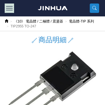
產品目錄
《2
《 
《
《 1 》 Arduino /樹莓派 /其他開發板
樹莓派、專屬配
馬達/齒輪
手機 / 平
風扇 / 
數位光纖
HDMI 傳
車用DC t
DC5V US
SMD 電阻 
電晶體-2S
燒錄器系
放大器IC
錶頭
各式保險絲
SSR 固
工業開關
2P端子線
端子台 / 
世界各國
工業用電
電池盒
烙鐵
各式鉗子
接點清潔
塑膠透明
彩色攝影機
電話插頭 /
2孔電源
2P AC電
訂制品
《10》 電晶體 / 二極體 / 震盪器
電晶體-TIP 系列
TIP2955 TO-247
《 2 》 實習套件 / 馬達 / 太陽能
Arduino
智能車/機
記憶卡 / 
風扇網
光纖接頭
HDMI / 
汽車電子
DC12V/2
電阻板 / 
電晶體-2S
IC轉接座
微控制IC
錶頭分流
磁鐵(強力、
小型PCB
近接開關/
1.0mm 
配線快速
AC 插頭 /
LED電源
電池收納
烙鐵頭/復
剝線/壓接
除塵清潔
塑膠萬用
DVR數位
電信測試
3孔電源
3P AC電
福利品
商品明細
《 3 》 手機 / 電腦 / 多媒體週邊
主板擴充/
電源升降
Display
風扇 調速
光纖工具
HDMI 中
大同電鍋
聖誕燈 / 
臥式碳膜
電晶體-2S
轉接板
記憶IC
各類儀錶
手機維修
汽車繼電
行程開關/
1.25mm
紮線帶 / 
開關 / 門鈴
家用USB
碳鋅電池
烙鐵週邊
剝皮工具
層膜保護劑
鋁質防水
探測器/內
電話相關
2孔電源
DC電源線
出清品
《 4 》 散熱風扇 / 散熱片(膏) / 水冷散熱器
藍芽 / WI
太陽能 /
USB 測試
散熱片
影像擷取
調光器 /
COB燈
臥式水泥
電晶體-2S
DIP IC測
邏輯IC
指針三用
歐洲夾 / 
功率繼電
洛克開關
1.27mm
熱縮套管 
DC 插頭 /
AC to A
鹼性電池
焊錫絲/錫
各式鑷子
除銹潤滑
工具包
彩色液晶
電話用線
3孔電源
實驗用線
《 5 》 光纖網路線 / 相關工具配件
開關 / 鍵
自動化控
藍芽傳輸器
導熱貼片(
影音(光纖)
家用溫濕
植物燈
光敏電阻
電晶體-2S
訊號轉換
數字電錶 
電瓶夾/工
Omron
按鈕開關
1.5mm 
接線頭 / 
EC-5/S
AC to 
電池測試
拆焊工具
螺絲起子 /
潤滑劑
工具包+
監視系統
家用對講
中繼延長
漆包線
《 6 》 影音線 / HDMI / 耳機線 / 廣播器材
麥克風/語
聲音擴大
網路攝影
散熱膏
CATV有
定時器 / 
DC12 車
熱敏電阻
電晶體-2S
數據&通
Clamp 鉤
測試鉤
大功率繼
搖頭開關
2.0mm 
壓著端子
金屬接頭
AC to 
Ni-MH 
IC 夾 / I
各式板手
螺絲固定劑
鋁質手提
監視器用線
無線對講
動力延長
PVC電纜
《 7 》 家用 /車用電子產品、生活用品、RO配件
光電/紅外
各類 套件 
USB 週
水冷散熱
影像 / US
電視 / 
指示燈
鉑電阻測
電晶體-2N
功率偵測
溫度計 / 
測試PIN/短
磁簧繼電
輕觸開關
2.5mm 
配線標誌 
防水 / 
AC工業
無線電話
錫爐/錫爐
各式尺規 
瞬間膠/黏
塑膠手提
RG58A/
漏電保護插
電工法規
《 8 》 LED / 燈泡 / 照明設備
循跡 / 測
時鐘機芯 
網路週邊(
麥克風 /
無線電源
各式燈泡 / 
VR可變電
電晶體-C
光耦合器
低阻計 / 
焊片/焊針
通電延時
金屬開關
2.54mm
固定座 / 
軍規接頭
傳統低壓
Ni-CD 
助焊用品
調整棒
除膠劑
金屬機箱
電鍋線
PVC控制