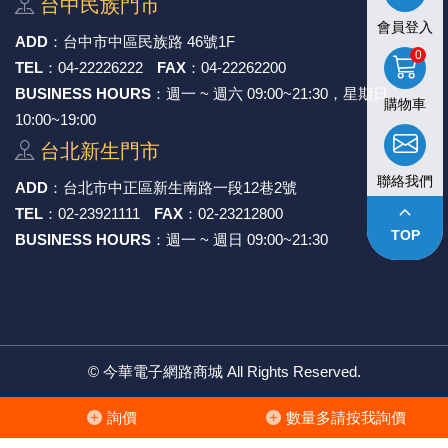
台中⺠族⾨市
會員登入
《27》 電話用品 / 接頭 / 對講機
穩壓(稽納
吊扇開關
USB 連接
溶劑瓶
ADD
：
台中市中區⺠族路 46號1F
0
TEL
：
04-22226222
FAX
：
04-22262200
《28》 電源延長線 / 分接插座
瞬間電壓
電話琴鍵
USB連接
引線器 / 
BUSINESS HOURS
：週一 ~ 週六 09:00~21:30，星期日
購物車
10:00~19:00
《29》 各類線材
橋式整流
復位開關
HDMI 連
數字磅秤 
台北新⽣⾨市
《30》 訂制品 / 福利品 / 出清品
石英振盪
滑鼠滾輪
SIM / SD
超音波清
聯絡我們
ADD
：
台北市中正區新⽣南路⼀段12巷2號
keyboard_arrow_up
TEL
：
02-23921111
FAX
：
02-23212800
陶瓷諧振
SATA / I
手沖床機
TOP
BUSINESS HOURS
：週一 ~ 週日 09:00~21:30
陶瓷濾波器 
FPC 軟
©
今華電子網路商城
All Rights Reserved.
詢價
數量多請按我詢價