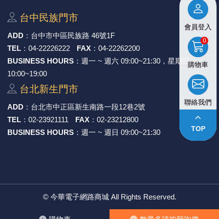
《27》 電話用品 / 接頭 / 對講機
穩壓(稽納
吊扇開關
USB 連接
溶劑瓶
台中⺠族⾨市
會員登入
ADD
：
台中市中區⺠族路 46號1F
《28》 電源延長線 / 分接插座
瞬間電壓
電話琴鍵
USB連接
引線器 / 
0
TEL
：
04-22226222
FAX
：
04-22262200
BUSINESS HOURS
：週一 ~ 週六 09:00~21:30，星期日
《29》 各類線材
橋式整流
復位開關
HDMI 連
數字磅秤 
購物車
10:00~19:00
台北新⽣⾨市
《30》 訂制品 / 福利品 / 出清品
石英振盪
滑鼠滾輪
SIM / SD
超音波清
聯絡我們
ADD
：
台北市中正區新⽣南路⼀段12巷2號
陶瓷諧振
SATA / I
手沖床機
keyboard_arrow_up
TEL
：
02-23921111
FAX
：
02-23212800
TOP
BUSINESS HOURS
：週一 ~ 週日 09:00~21:30
陶瓷濾波器 
FPC 軟
©
今華電子網路商城
All Rights Reserved.