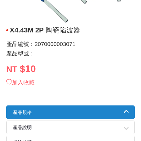
《 9 》 電阻 / 電容 / 電感
GPS/角
萬用測試儀
網路接頭 /
耳機套
來客告知
燈座 / 轉
SVR半固
電晶體-TI
類比開關
測距儀
探針
數字顯示 
微動開關
3.96mm
電纜固定
音源 插頭 /
AC to D
鋰充電電池
烙鐵清潔
刀具/研磨
環氧樹脂(固
平行電源
《10》 電晶體 / 二極體 / 震盪器
壓力 / 彎
技能檢定
USB / RJ
電視壁掛架
電捲門遙
LED 控制
線繞電阻(
電晶體-IR
介面驅動/接
照度計 / 
製具固定
斷電延時
溫度開關
7.5 / 5.
護線套(環)
香蕉插頭 /
可調式直
各類電池
烙鐵架/焊
放大鏡/數
金屬亮光膏
耐熱矽膠
X4.43M 2P 陶瓷陷波器
《11》 測試IC座 / IC轉接座 / IC燒錄器
溫度 / 溼
其他配件
DVI 相關
喇叭 / 週
有線 / 無
冷光線 / 
排阻
電晶體-IRF
檢相計
銅柱/塑膠
閃爍繼電
線上開關 
5.08mm
隔離柱 / 
S端子/RCA
AVR 交
鈕扣電池 
電木PC板
刻磨機/電
瓦斯罐
同軸電纜
產品編號：2070000003071
產品型號：
《12》 積體電路IC(特殊或門市無貨可另詢)
氣體感測
STEAM 
VGA 相
耳機收納
霧化器 / 
投射燈 / 
火花消除
電晶體-IRF
轉速計 / 
支架/腳墊
繼電器插座 
磁簧開關
3.0mm Mi
夾線套 / 
喇叭 接線座
UPS 不
一次鋰電
電腦纖維
電動起子
塑鋼土
訊號傳輸
$10
NT
《13》 電子儀表 / 測試棒
生醫模組
RS232 
保鮮膜
感應式照
電解電容
電晶體-BC
示波器 / 
旋鈕
波段開關
EL-1.3
壓條 / 配
IC 腳座
線上濾波器
鉛酸(免加
感光電路
電動起子
其他用途
影音信號
加入收藏
《14》 電子零配件 / 保險絲 / 磁鐵 (強力、磁條)
電壓/霍爾
電腦訊號
生活用品
陶瓷電容
電晶體-BD
其他特殊
微調器、
指撥開關 /
1.58φ 
BNC 插頭 
突波吸收
電池轉換
麵包板 / 
電熱風槍
發燒喇叭
《15》 繼電器 / SSR / 繼電器插座
顯示 / L
D型接頭 連
RO逆滲
麥拉電容
電晶體-BS
蜂鳴器/警
滑動開關
2.0φ 空
F 插頭 / 
避雷管 /
吸煙器/吸
熱熔膠槍 /
麥克風線
產品規格
《16》 開關 / 無熔絲開關 / 漏電斷路器
蜂鳴 / 音效
SATA 連
鉭質電容
電晶體-MJ
熱電致冷
按式開關
2.8mm 
M(UHF) 
導電銀漆筆
繞線/退線
隔離擴張
產品說明
《17》 電腦連接器 / 各式連接器
訊號產生
硬碟、顯卡
積層電容
電晶體-MP
MCH高
電源切換
4.2φ 5
N 插頭 / 
瓦斯噴火
各式萬力
電話線材/