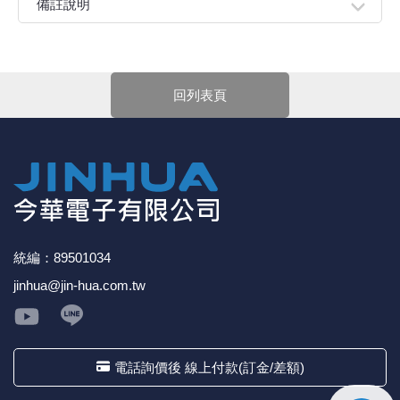
備註說明
《18》 端子台 / 配線器材類
光耦合/繼
電腦電源
金屬皮膜
電晶體-
絕緣粒/電
斷電保護
6.3φ 2
TNC 插頭 
支架/電路
鎚子/刷子
壓接用排線
親愛的顧客您好！
下單前請先詳閱
【購物說明】
，訂單成立後表示100%同意
《19》 插頭 / 插座
馬達控制模
介面卡 / 
金電容(法
其他規格電
雲母片 / 
動力押扣
安德森接頭
PAL/FM
蝕刻設備
封口機
今華電子官網購物規範。商品可能因不同因素導致調價、
回列表頁
停產、缺貨或延遲出貨等情況。本公司將保留是否接受訂
《20》 變壓器/ 電源轉換 / 電源濾波
雷射模組
鍵盤 / 滑
固態電容
TRIAC 
偏光膜 / 
腳踏開關
連接器端子
SMA 插頭 
電池點焊
手機維修/
單的權利，不便之處敬請見諒。
★如要
【
前往門市
】
購買商品，可先來電詢問門市是否有
現貨，以免浪費您寶貴的時間。
《21》 電池 / 電池收納盒 / 充電器
條碼讀取
AC啟動電容
SCR 單
AC無熔絲
壓排IC座
SMB/SSM
PCB 修
★產品價格大幅波動，網站可能無法即時更新，所有訂單
均會以E-Mail確認訂單價格，未收到人員確認訂單之前請
《22》 焊接工具 / PCB板
可調電容
光電晶體 
DC12~2
D型連接
MCX 插頭 
ESD防靜
勿自行匯款。
★ 電子零組件本公司同一產品可能有多供應商，每家供應
《23》 手工具 / 電動工具
電阻型電
發光二極體 
鑰匙開關
G57連接
CC4/CDM
安全眼鏡/
商的產品尺寸與產品配件可能會有差異，
網站上的尺寸圖
統編：89501034
與產品配件『僅供參考』，出貨以門市現貨為主。
jinhua@jin-hua.com.tw
★ 購買後發票如有問題，請於7天內來電告知服務人
《24》 各類噴劑 / 固定劑
工型電感
紅外線 發射
鍵盤開關
金手指連
磁棒 / 夾
員
。
《25》 零件盒 / 萬用盒 / 工具箱
鐵粉芯
七段顯示器 /
滾珠震動
牛角連接
迷你鋸 / 
電話詢價後 線上付款(訂金/差額)
《26》 錄影監視系統
Bead
二極體
水銀開關
DIN / mi
各式膠帶