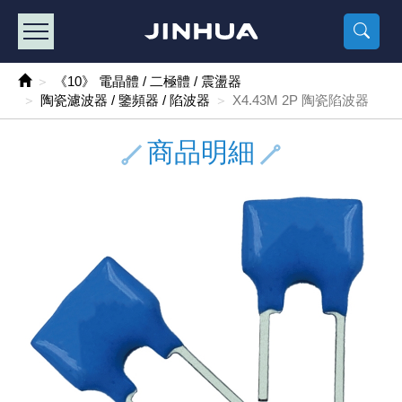
產品目錄
《2
《 
《
《 1 》 Arduino /樹莓派 /其他開發板
樹莓派、專屬配
馬達/齒輪
手機 / 平
風扇 / 
數位光纖
HDMI 傳
車用DC t
DC5V US
SMD 電阻 
電晶體-2S
燒錄器系
放大器IC
錶頭
各式保險絲
SSR 固
工業開關
2P端子線
端子台 / 
世界各國
工業用電
電池盒
烙鐵
各式鉗子
接點清潔
塑膠透明
彩色攝影機
電話插頭 /
2孔電源
2P AC電
訂制品
《10》 電晶體 / 二極體 / 震盪器
陶瓷濾波器 / 鑒頻器 / 陷波器
X4.43M 2P 陶瓷陷波器
《 2 》 實習套件 / 馬達 / 太陽能
Arduino
智能車/機
記憶卡 / 
風扇網
光纖接頭
HDMI / 
汽車電子
DC12V/2
電阻板 / 
電晶體-2S
IC轉接座
微控制IC
錶頭分流
磁鐵(強力、
小型PCB
近接開關/
1.0mm 
配線快速
AC 插頭 /
LED電源
電池收納
烙鐵頭/復
剝線/壓接
除塵清潔
塑膠萬用
DVR數位
電信測試
3孔電源
3P AC電
福利品
商品明細
《 3 》 手機 / 電腦 / 多媒體週邊
主板擴充/
電源升降
Display
風扇 調速
光纖工具
HDMI 中
大同電鍋
聖誕燈 / 
臥式碳膜
電晶體-2S
轉接板
記憶IC
各類儀錶
手機維修
汽車繼電
行程開關/
1.25mm
紮線帶 / 
開關 / 門鈴
家用USB
碳鋅電池
烙鐵週邊
剝皮工具
層膜保護劑
鋁質防水
探測器/內
電話相關
2孔電源
DC電源線
出清品
《 4 》 散熱風扇 / 散熱片(膏) / 水冷散熱器
藍芽 / WI
太陽能 /
USB 測試
散熱片
影像擷取
調光器 /
COB燈
臥式水泥
電晶體-2S
DIP IC測
邏輯IC
指針三用
歐洲夾 / 
功率繼電
洛克開關
1.27mm
熱縮套管 
DC 插頭 /
AC to A
鹼性電池
焊錫絲/錫
各式鑷子
除銹潤滑
工具包
彩色液晶
電話用線
3孔電源
實驗用線
《 5 》 光纖網路線 / 相關工具配件
開關 / 鍵
自動化控
藍芽傳輸器
導熱貼片(
影音(光纖)
家用溫濕
植物燈
光敏電阻
電晶體-2S
訊號轉換
數字電錶 
電瓶夾/工
Omron
按鈕開關
1.5mm 
接線頭 / 
EC-5/S
AC to 
電池測試
拆焊工具
螺絲起子 /
潤滑劑
工具包+
監視系統
家用對講
中繼延長
漆包線
《 6 》 影音線 / HDMI / 耳機線 / 廣播器材
麥克風/語
聲音擴大
網路攝影
散熱膏
CATV有
定時器 / 
DC12 車
熱敏電阻
電晶體-2S
數據&通
Clamp 鉤
測試鉤
大功率繼
搖頭開關
2.0mm 
壓著端子
金屬接頭
AC to 
Ni-MH 
IC 夾 / I
各式板手
螺絲固定劑
鋁質手提
監視器用線
無線對講
動力延長
PVC電纜
《 7 》 家用 /車用電子產品、生活用品、RO配件
光電/紅外
各類 套件 
USB 週
水冷散熱
影像 / US
電視 / 
指示燈
鉑電阻測
電晶體-2N
功率偵測
溫度計 / 
測試PIN/短
磁簧繼電
輕觸開關
2.5mm 
配線標誌 
防水 / 
AC工業
無線電話
錫爐/錫爐
各式尺規 
瞬間膠/黏
塑膠手提
RG58A/
漏電保護插
電工法規
《 8 》 LED / 燈泡 / 照明設備
循跡 / 測
時鐘機芯 
網路週邊(
麥克風 /
無線電源
各式燈泡 / 
VR可變電
電晶體-C
光耦合器
低阻計 / 
焊片/焊針
通電延時
金屬開關
2.54mm
固定座 / 
軍規接頭
傳統低壓
Ni-CD 
助焊用品
調整棒
除膠劑
金屬機箱
電鍋線
PVC控制