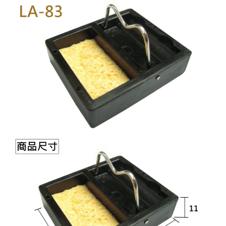
《18》 端子台 / 配線器材類
光耦合/繼
電腦電源
金屬皮膜
電晶體-
絕緣粒/電
斷電保護
6.3φ 2
TNC 插頭 
支架/電路
鎚子/刷子
壓接用排線
《19》 插頭 / 插座
馬達控制模
介面卡 / 
金電容(法
其他規格電
雲母片 / 
動力押扣
安德森接頭
PAL/FM
蝕刻設備
封口機
《20》 變壓器/ 電源轉換 / 電源濾波
雷射模組
鍵盤 / 滑
固態電容
TRIAC 
偏光膜 / 
腳踏開關
連接器端子
SMA 插頭 
電池點焊
手機維修/
《21》 電池 / 電池收納盒 / 充電器
條碼讀取
AC啟動電容
SCR 單
AC無熔絲
壓排IC座
SMB/SSM
PCB 修
《22》 焊接工具 / PCB板
可調電容
光電晶體 
DC12~2
D型連接
MCX 插頭 
ESD防靜
《23》 手工具 / 電動工具
電阻型電
發光二極體 
鑰匙開關
G57連接
CC4/CDM
安全眼鏡/
《24》 各類噴劑 / 固定劑
工型電感
紅外線 發射
鍵盤開關
金手指連
磁棒 / 夾
《25》 零件盒 / 萬用盒 / 工具箱
鐵粉芯
七段顯示器 /
滾珠震動
牛角連接
迷你鋸 / 
《26》 錄影監視系統
Bead
二極體
水銀開關
DIN / mi
各式膠帶