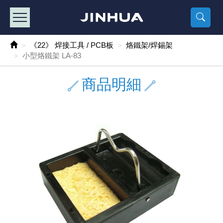
產品目錄
《2
《 
《
《 1 》 Arduino /樹莓派 /其他開發板
樹莓派、專屬配
馬達/齒輪
手機 / 平
風扇 / 
數位光纖
HDMI 傳
車用DC t
DC5V US
SMD 電阻 
電晶體-2S
燒錄器系
放大器IC
錶頭
各式保險絲
SSR 固
工業開關
2P端子線
端子台 / 
世界各國
工業用電
電池盒
烙鐵
各式鉗子
接點清潔
塑膠透明
彩色攝影機
電話插頭 /
2孔電源
2P AC電
訂制品
《22》 焊接工具 / PCB板
烙鐵架/焊錫架
小型烙鐵架 LA-83
《 2 》 實習套件 / 馬達 / 太陽能
Arduino
智能車/機
記憶卡 / 
風扇網
光纖接頭
HDMI / 
汽車電子
DC12V/2
電阻板 / 
電晶體-2S
IC轉接座
微控制IC
錶頭分流
磁鐵(強力、
小型PCB
近接開關/
1.0mm 
配線快速
AC 插頭 /
LED電源
電池收納
烙鐵頭/復
剝線/壓接
除塵清潔
塑膠萬用
DVR數位
電信測試
3孔電源
3P AC電
福利品
商品明細
《 3 》 手機 / 電腦 / 多媒體週邊
主板擴充/
電源升降
Display
風扇 調速
光纖工具
HDMI 中
大同電鍋
聖誕燈 / 
臥式碳膜
電晶體-2S
轉接板
記憶IC
各類儀錶
手機維修
汽車繼電
行程開關/
1.25mm
紮線帶 / 
開關 / 門鈴
家用USB
碳鋅電池
烙鐵週邊
剝皮工具
層膜保護劑
鋁質防水
探測器/內
電話相關
2孔電源
DC電源線
出清品
《 4 》 散熱風扇 / 散熱片(膏) / 水冷散熱器
藍芽 / WI
太陽能 /
USB 測試
散熱片
影像擷取
調光器 /
COB燈
臥式水泥
電晶體-2S
DIP IC測
邏輯IC
指針三用
歐洲夾 / 
功率繼電
洛克開關
1.27mm
熱縮套管 
DC 插頭 /
AC to A
鹼性電池
焊錫絲/錫
各式鑷子
除銹潤滑
工具包
彩色液晶
電話用線
3孔電源
實驗用線
《 5 》 光纖網路線 / 相關工具配件
開關 / 鍵
自動化控
藍芽傳輸器
導熱貼片(
影音(光纖)
家用溫濕
植物燈
光敏電阻
電晶體-2S
訊號轉換
數字電錶 
電瓶夾/工
Omron
按鈕開關
1.5mm 
接線頭 / 
EC-5/S
AC to 
電池測試
拆焊工具
螺絲起子 /
潤滑劑
工具包+
監視系統
家用對講
中繼延長
漆包線
《 6 》 影音線 / HDMI / 耳機線 / 廣播器材
麥克風/語
聲音擴大
網路攝影
散熱膏
CATV有
定時器 / 
DC12 車
熱敏電阻
電晶體-2S
數據&通
Clamp 鉤
測試鉤
大功率繼
搖頭開關
2.0mm 
壓著端子
金屬接頭
AC to 
Ni-MH 
IC 夾 / I
各式板手
螺絲固定劑
鋁質手提
監視器用線
無線對講
動力延長
PVC電纜
《 7 》 家用 /車用電子產品、生活用品、RO配件
光電/紅外
各類 套件 
USB 週
水冷散熱
影像 / US
電視 / 
指示燈
鉑電阻測
電晶體-2N
功率偵測
溫度計 / 
測試PIN/短
磁簧繼電
輕觸開關
2.5mm 
配線標誌 
防水 / 
AC工業
無線電話
錫爐/錫爐
各式尺規 
瞬間膠/黏
塑膠手提
RG58A/
漏電保護插
電工法規
《 8 》 LED / 燈泡 / 照明設備
循跡 / 測
時鐘機芯 
網路週邊(
麥克風 /
無線電源
各式燈泡 / 
VR可變電
電晶體-C
光耦合器
低阻計 / 
焊片/焊針
通電延時
金屬開關
2.54mm
固定座 / 
軍規接頭
傳統低壓
Ni-CD 
助焊用品
調整棒
除膠劑
金屬機箱
電鍋線
PVC控制