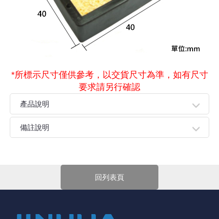
《27》 電話用品 / 接頭 / 對講機
穩壓(稽納
吊扇開關
USB 連接
溶劑瓶
《28》 電源延長線 / 分接插座
瞬間電壓
電話琴鍵
USB連接
引線器 / 
《29》 各類線材
橋式整流
復位開關
HDMI 連
數字磅秤 
*所標示尺寸僅供參考，以交貨尺寸為準，如有尺寸
要求請另行確認
《30》 訂制品 / 福利品 / 出清品
石英振盪
滑鼠滾輪
SIM / SD
超音波清
產品說明
陶瓷諧振
SATA / I
手沖床機
●簡易型,輕巧方便攜帶
備註說明
●防止烙鐵滾動滑走
陶瓷濾波器 
FPC 軟
親愛的顧客您好！
下單前請先詳閱
【購物說明】
，訂單成立後表示100%同意
今華電子官網購物規範。商品可能因不同因素導致調價、
回列表頁
停產、缺貨或延遲出貨等情況。本公司將保留是否接受訂
單的權利，不便之處敬請見諒。
★如要
【
前往門市
】
購買商品，可先來電詢問門市是否有
現貨，以免浪費您寶貴的時間。