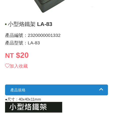
《 9 》 電阻 / 電容 / 電感
GPS/角
萬用測試儀
網路接頭 /
耳機套
來客告知
燈座 / 轉
SVR半固
電晶體-TI
類比開關
測距儀
探針
數字顯示 
微動開關
3.96mm
電纜固定
音源 插頭 /
AC to D
鋰充電電池
烙鐵清潔
刀具/研磨
環氧樹脂(固
平行電源
《10》 電晶體 / 二極體 / 震盪器
壓力 / 彎
技能檢定
USB / RJ
電視壁掛架
電捲門遙
LED 控制
線繞電阻(
電晶體-IR
介面驅動/接
照度計 / 
製具固定
斷電延時
溫度開關
7.5 / 5.
護線套(環)
香蕉插頭 /
可調式直
各類電池
烙鐵架/焊
放大鏡/數
金屬亮光膏
耐熱矽膠
小型烙鐵架 LA-83
《11》 測試IC座 / IC轉接座 / IC燒錄器
溫度 / 溼
其他配件
DVI 相關
喇叭 / 週
有線 / 無
冷光線 / 
排阻
電晶體-IRF
檢相計
銅柱/塑膠
閃爍繼電
線上開關 
5.08mm
隔離柱 / 
S端子/RCA
AVR 交
鈕扣電池 
電木PC板
刻磨機/電
瓦斯罐
同軸電纜
產品編號：2320000001332
產品型號：LA-83
《12》 積體電路IC(特殊或門市無貨可另詢)
氣體感測
STEAM 
VGA 相
耳機收納
霧化器 / 
投射燈 / 
火花消除
電晶體-IRF
轉速計 / 
支架/腳墊
繼電器插座 
磁簧開關
3.0mm Mi
夾線套 / 
喇叭 接線座
UPS 不
一次鋰電
電腦纖維
電動起子
塑鋼土
訊號傳輸
$20
NT
《13》 電子儀表 / 測試棒
生醫模組
RS232 
保鮮膜
感應式照
電解電容
電晶體-BC
示波器 / 
旋鈕
波段開關
EL-1.3
壓條 / 配
IC 腳座
線上濾波器
鉛酸(免加
感光電路
電動起子
其他用途
影音信號
加入收藏
《14》 電子零配件 / 保險絲 / 磁鐵 (強力、磁條)
電壓/霍爾
電腦訊號
生活用品
陶瓷電容
電晶體-BD
其他特殊
微調器、
指撥開關 /
1.58φ 
BNC 插頭 
突波吸收
電池轉換
麵包板 / 
電熱風槍
發燒喇叭
《15》 繼電器 / SSR / 繼電器插座
顯示 / L
D型接頭 連
RO逆滲
麥拉電容
電晶體-BS
蜂鳴器/警
滑動開關
2.0φ 空
F 插頭 / 
避雷管 /
吸煙器/吸
熱熔膠槍 /
麥克風線
產品規格
《16》 開關 / 無熔絲開關 / 漏電斷路器
蜂鳴 / 音效
SATA 連
鉭質電容
電晶體-MJ
熱電致冷
按式開關
2.8mm 
M(UHF) 
導電銀漆筆
繞線/退線
隔離擴張
●尺寸：40x40x11mm
《17》 電腦連接器 / 各式連接器
訊號產生
硬碟、顯卡
積層電容
電晶體-MP
MCH高
電源切換
4.2φ 5
N 插頭 / 
瓦斯噴火
各式萬力
電話線材/