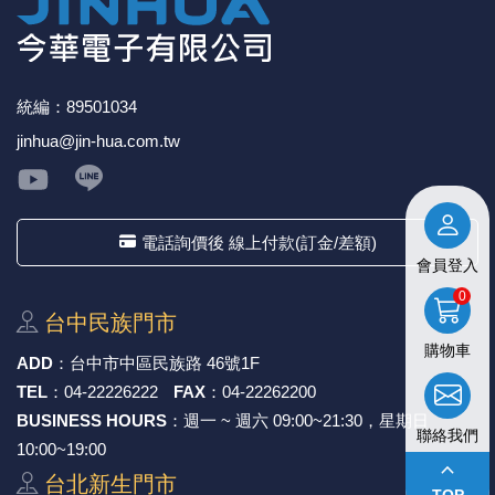
★產品價格大幅波動，網站可能無法即時更新，所有訂單
均會以E-Mail確認訂單價格，未收到人員確認訂單之前請
勿自行匯款。
★ 電子零組件本公司同一產品可能有多供應商，每家供應
商的產品尺寸與產品配件可能會有差異，
網站上的尺寸圖
統編：89501034
與產品配件『僅供參考』，出貨以門市現貨為主。
jinhua@jin-hua.com.tw
★ 購買後發票如有問題，請於7天內來電告知服務人
員
。
電話詢價後 線上付款(訂金/差額)
會員登入
0
台中⺠族⾨市
購物車
ADD
：
台中市中區⺠族路 46號1F
TEL
：
04-22226222
FAX
：
04-22262200
BUSINESS HOURS
：週一 ~ 週六 09:00~21:30，星期日
聯絡我們
10:00~19:00
keyboard_arrow_up
台北新⽣⾨市