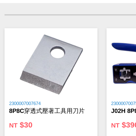
下單前請先詳閱
【購物說明】
，訂單成立後表示100%同意今
請見諒。
★如要
【
前往門市
】
購買商品，可先來電詢問門市是否有現貨
★產品價格大幅波動，網站可能無法即時更新，所有訂單均會以E
★ 電子零組件本公司同一產品可能有多供應商，每家供應商的
★ 購買後發票如有問題，請於7天內來電告知服務人員
。
2300007007674
2300007007
8P8C穿透式壓著工具用刀片
J02H 
$30
$39
NT
NT