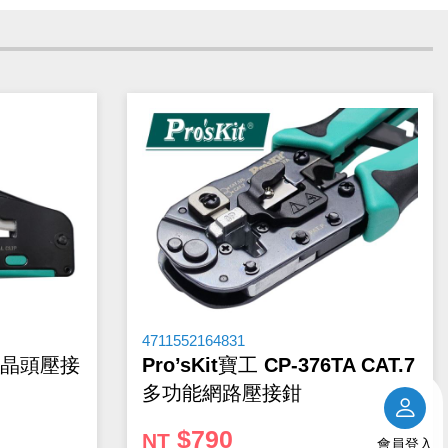
延遲出貨等情況。本公司將保留是否接受訂單的權利，不便之處敬
供參考』，出貨以門市現貨為主。
4711552164831
水晶頭壓接
Pro’sKit寶工 CP-376TA CAT.7
多功能網路壓接鉗
$790
NT
會員登入