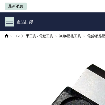
產品目錄
最新消息
《 1 》 Arduino /樹莓派 /其他開發板
產品目錄
《 2 》 實習套件 / 馬達 / 太陽能
《23》 手工具 / 電動工具
剝線/壓接工具
電話/網路
《 3 》 手機 / 電腦 / 多媒體週邊
《 4 》 散熱風扇 / 散熱片(膏) / 水冷散熱器
《 5 》 光纖網路線 / 相關工具配件
《 6 》 影音線 / HDMI / 耳機線 / 廣播器材
《 7 》 家用 /車用電子產品、生活用品、RO配件
《 8 》 LED / 燈泡 / 照明設備