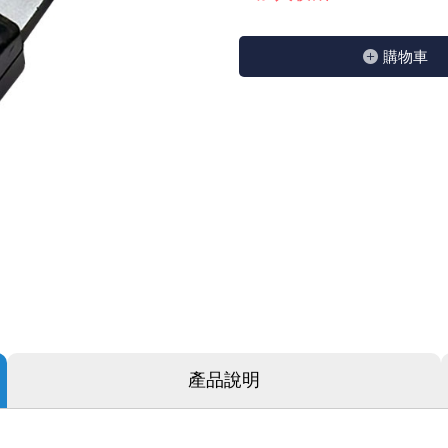
GPS/角度/速度/高度模組
萬用測試儀 / 示波器
網路接頭 / 面板 / 護套
耳機套
來客告知器/警報器相關商品
燈座 / 轉換座
SVR半固定可調電阻
電晶體-TIP 系列
類比開關&多工選擇積體電路
測距儀
探針
數字顯示 循環/延時繼電器
微動開關
3.96mm 連接器
電纜固定頭
音源 插頭 / 插座 / 轉接頭 / 面板
AC to DC 變壓器 / 配件
鋰充電電池 / 模組
烙鐵清潔用品
刀具/研磨工具
環氧樹脂(固化劑) / UV固化劑
平行電源線
購物⾞
壓力 / 彎曲模組
技能檢定套件
USB / RJ45 / RS232 切換器
電視壁掛架 / 喇叭架
電捲門遙控器
LED 控制器 / 調光器
線繞電阻(瓷管電阻)(可訂製)
電晶體-IRF 系列
介面驅動/接收 IC
照度計 / 噪音計
製具固定扣
斷電延時繼電器
溫度開關
7.5 / 5.0mm 連接器
護線套(環) / 扣式塞頭 / 電源線扣
香蕉插頭 / 插座 / 博士端子
可調式直流電源供應器
各類電池充電器
烙鐵架/焊錫架
放大鏡/數位顯微鏡
金屬亮光膏/劑
耐熱矽膠電線
溫度 / 溼度 / 液體模組
其他配件
DVI 相關商品
喇叭 / 週邊商品
有線 / 無線門鈴
冷光線 / 驅動器
排阻
電晶體-IRFD/IRFR/IRFS
檢相計
銅柱/塑膠柱/螺絲/墊片/O型圈
閃爍繼電器
線上開關 / 排風扇開關
5.08mm 大4P連接器
隔離柱 / 鉚釘
S端子/RCA 插頭 / 插座 / 轉接頭
AVR 交流穩壓器
鈕扣電池 / 助聽器電池
電木PC板
刻磨機/電鑽/鑽頭
瓦斯罐
同軸電纜線
氣體感測模組
STEAM 科學實驗
VGA 相關商品
耳機收納
霧化器 / 霧化片
投射燈 / 工作燈 / 軌道燈
火花消除器
電晶體-IRFP/IRFU/IRFZ
轉速計 / 風速計
支架/腳墊
繼電器插座 / 配件 / 工具
磁簧開關
3.0mm Mini Fit連接器
夾線套 / 扭線環
喇叭 接線座 / 戰車座
UPS 不斷電系統
一次鋰電池
電腦纖維萬用板
電動起子
塑鋼土
訊號傳輸電纜線
生醫模組
RS232 相關商品
保鮮膜
感應式照明相關商品
電解電容
電晶體-BC/雙極BJT 系列
示波器 / 熱像儀
旋鈕
波段開關
EL-1.3空中接頭連接器
壓條 / 配線槽 / 線槽剪刀
IC 腳座
線上濾波器 / 電源濾波器
鉛酸(免加水)充電電池
感光電路板
電動起子頭
其他用途噴劑
影音信號線
電壓/霍爾電流模組
電腦訊號轉換器
生活用品
陶瓷電容
電晶體-BD/BDT/BF 系列
其他特殊儀錶
微調器、刻度盤
指撥開關 / BCD / 編碼器
1.58φ 空中接頭連接器
BNC 插頭 / 插座 / 轉接頭
突波吸收器
電池轉換套筒
麵包板 / 跳線盒 / 供電電源板
電熱風槍
發燒喇叭線
顯示 / LED燈 模組
D型接頭 連接線 / 轉接頭
RO逆滲透週邊配件
麥拉電容
電晶體-BS/BUxx系列
蜂鳴器/警報器
滑動開關
2.0φ 空中接頭連接器
F 插頭 / 插座 / 轉接頭
避雷管 / 陶瓷氣體放電管
吸煙器/吸煙儀
熱熔膠槍 / 膠條
麥克風線
蜂鳴 / 音效 / MP3 模組
SATA 連接線 / 轉接頭
鉭質電容
電晶體-MJ/MJE/MJH 系列
熱電致冷晶片
按式開關
2.8mm 車用連接器
M(UHF) 插頭 / 插座 / 轉接頭
導電銀漆筆/膠/貼片/飛線補點焊片
繞線/退線筆
隔離擴張網
產品說明
訊號產生模組
硬碟、顯卡支撐架 / 外接盒 / 軟碟機
積層電容
電晶體-MPSA 系列
MCH高溫陶瓷加熱片
電源切換開關
4.2φ 5016空中接頭連接器
N 插頭 / 插座 / 轉接頭
瓦斯噴火槍
各式萬力夾
電話線材/跳線