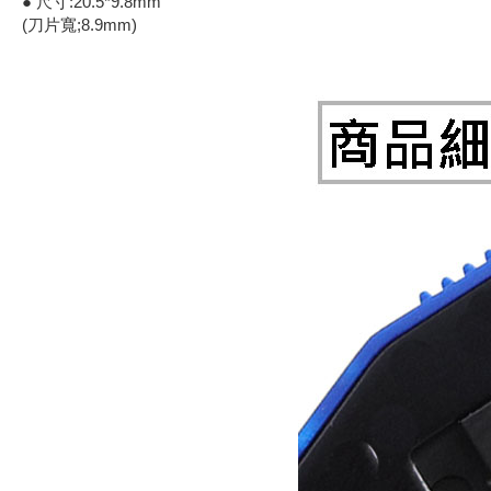
● 尺寸:20.5*9.8mm
(刀片寬;8.9mm)
《18》 端子台 / 配線器材類
《19》 插頭 / 插座
《20》 變壓器/ 電源轉換 / 電源濾波
《21》 電池 / 電池收納盒 / 充電器
《22》 焊接工具 / PCB板
《23》 手工具 / 電動工具
《24》 各類噴劑 / 固定劑
《25》 零件盒 / 萬用盒 / 工具箱
《26》 錄影監視系統