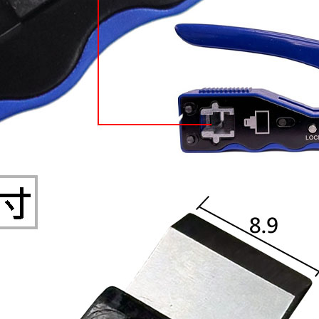
穩壓(稽納)二極體
吊扇開關
USB 連接器
溶劑瓶
瞬間電壓抑制二極管
電話琴鍵式開關/門扣開關
USB連接器帶PC板
引線器 / 穿線器
橋式整流器
復位開關
HDMI 連接器
數字磅秤 / 行李秤
石英振盪晶體
滑鼠滾輪編碼開關
SIM / SD / TF卡 連接器
超音波清洗器
陶瓷諧振器
SATA / IEEE 1394 連接器
手沖床機台
陶瓷濾波器 / 鑒頻器 / 陷波器
FPC 軟排線座