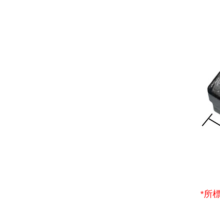
*所
● 8P8C穿透式壓著工具用刀片,適用J02H 8P8C 穿透式壓著工
親愛的顧客您好！