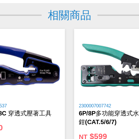
華電子官網購物規範。商品可能因不同因素導致調價、停產、缺貨或
相關商品
，以免浪費您寶貴的時間。
-Mail確認訂單價格，未收到人員確認訂單之前請勿自行匯款。
產品尺寸與產品配件可能會有差異，
網站上的尺寸圖與產品配件『僅
537
2300007007742
8P8C 穿透式壓著工具
6P/8P多功能穿透式
鉗(CAT.5/6/7)
0
$599
NT