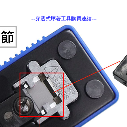
光耦合/繼電器/MOS觸發開關 模組
電腦電源供應器/相關配件
金屬皮膜電容
電晶體-電磁爐晶體系列
絕緣粒/電晶體插座
斷電保護開關
6.3φ 250汽車連接器
TNC 插頭 / 插座 / 轉接頭
支架/電路板夾具/BGA萬用鋼網
鎚子/刷子
壓接用排線 / 軟排線
--穿透式壓著工具購買連結---
-
馬達控制模組(不含馬達)
介面卡 / 擴充卡
金電容(法拉電容)
其他規格電晶體TR
雲母片 / 矽膠片
動力押扣開關
安德森接頭 / 航空連接器
PAL/FME 轉接頭
蝕刻設備
封口機
雷射模組
鍵盤 / 滑鼠 / 電腦週邊
固態電容
TRIAC 雙向閘流體
偏光膜 / 反射片
腳踏開關
連接器端子退PIN器
SMA 插頭 / 插座 / 轉接頭 / 線材
電池點焊配件
手機維修/鐘錶工具
條碼讀取機
AC啟動電容 / 運轉電容 / MKP(薄膜)電容
SCR 單向直流閘流體
AC無熔絲開關 / 漏電斷路器 / 電磁接觸器
壓排IC座
SMB/SSMB/SMC 插頭 / 插座 / 轉接頭
PCB 修護工具
可調電容
光電晶體 / 光電開關
DC12~24V 點火過載保護開關
D型連接器
MCX 插頭 / 插座 / 轉接頭
ESD防靜電週邊
電阻型電感
發光二極體 (LED) / 配件
鑰匙開關
G57連接器
CC4/CDMA 插頭 / 插座
安全眼鏡/指套
工型電感
紅外線 發射/接收 LED
鍵盤開關
金手指連接器
磁棒 / 夾棒
鐵粉芯
七段顯示器 / 點矩陣 / LED Bar
滾珠震動開關
牛角連接器
迷你鋸 / 絲鋸架
Bead
二極體
水銀開關
DIN / mini DIN 連接器
各式膠帶