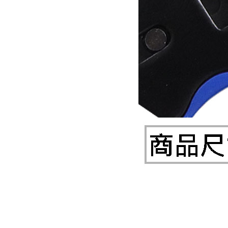
《27》 電話用品 / 接頭 / 對講機
《28》 電源延長線 / 分接插座
《29》 各類線材
《30》 訂制品 / 福利品 / 出清品