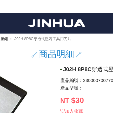
《11》 測試IC座 / IC轉接座 / IC燒錄器
《16》 開關 / 無熔絲開關 / 漏電斷路器
《 1 》 Arduino /樹莓派 /其他開發板
《20》 變壓器/ 電源轉換 / 電源濾波
《 5 》 光纖網路線 / 相關工具配件
《15》 繼電器 / SSR / 繼電器插座
《21》 電池 / 電池收納盒 / 充電器
《17》 電腦連接器 / 各式連接器
《 2 》 實習套件 / 馬達 / 太陽能
《 3 》 手機 / 電腦 / 多媒體週邊
《10》 電晶體 / 二極體 / 震盪器
《25》 零件盒 / 萬用盒 / 工具箱
《27》 電話用品 / 接頭 / 對講機
《30》 訂制品 / 福利品 / 出清品
《28》 電源延長線 / 分接插座
《 8 》 LED / 燈泡 / 照明設備
《18》 端子台 / 配線器材類
《22》 焊接工具 / PCB板
《13》 電子儀表 / 測試棒
《23》 手工具 / 電動工具
《24》 各類噴劑 / 固定劑
《 9 》 電阻 / 電容 / 電感
《26》 錄影監視系統
《19》 插頭 / 插座
《29》 各類線材
《 7 》 家用 /車用電子產品、生活用品、RO配件
《 6 》 影音線 / HDMI / 耳機線 / 廣播器材
《14》 電子零配件 / 保險絲 / 磁鐵 (強力、磁條)
《 4 》 散熱風扇 / 散熱片(膏) / 水冷散熱器
《12》 積體電路IC(特殊或門市無貨可另詢)
樹莓派、專屬配件 /Micro bit
馬達/齒輪/螺旋槳/調速器
手機 / 平板 / 電腦 相關商品
風扇 / 電腦散熱器
數位光纖線
HDMI 傳輸線 / 轉接頭
車用DC to AC電源轉換器
DC5V USB LED燈條
SMD 電阻 / 電容 / 電感 / Bead / 元件樣品本
電晶體-2SA 系列
燒錄器系列
放大器IC
錶頭
各式保險絲/保險絲座
SSR 固態繼電器
工業開關
2P端子線
端子台 / 接地銅排 / 短路片
世界各國電源轉換接頭
工業用電源供應器
電池盒
烙鐵
各式鉗子
接點清潔劑
塑膠透明零件盒
彩色攝影機 CCD
電話插頭 / 插座 / 轉接頭
2孔電源延長線
2P AC電源線
訂制品
Arduino 相容開發板
智能車/機械臂
記憶卡 / 隨身碟
風扇網
光纖接頭
HDMI / DVI 分配器 切換器
汽車電子周邊商品
DC12V/24V LED燈條 / 配件
電阻板 / 電容板
電晶體-2SB 系列
IC轉接座
微控制IC
錶頭分流器
磁鐵(強力、磁條) / 電磁閥
小型PCB繼電器
近接開關/光電開關
1.0mm 連接器
配線快速接頭
AC 插頭 / 插座 / 轉接頭
LED電源供應器
電池收納盒
烙鐵頭/復活膏
剝線/壓接工具
除塵清潔劑
塑膠萬用盒
DVR數位監視主機
電信測試用品
3孔電源延長線
3P AC電源線
福利品
壓接鉗
J02H 8P8C穿透式壓著工具用刀片
主板擴充/電位轉換/時鐘模組
電源升降壓模組
DisplayPort 相關商品
風扇 調速器 / 周邊商品
光纖工具
HDMI 中繼 / 影音分離器
大同電鍋維修零件
聖誕燈 / 節慶燈
臥式碳膜電阻
電晶體-2SC 系列
轉接板
記憶IC
各類儀錶測試棒
手機維修用零件
汽車繼電器
行程開關/限動開關
1.25mm 連接器
紮線帶 / 捲束帶 / 魔帶 / 綁線帶
開關 / 門鈴 / AC插座 面板
家用USB手機充電器
碳鋅電池
烙鐵週邊配件
剝皮工具
層膜保護劑 / 絕緣膏
鋁質防水萬用盒
探測器/內視鏡
電話相關用品
2孔電源分接插座
DC電源線
出清品
商品明細
藍芽 / WIFI / RF通訊 模組
太陽能 / 風力發電 週邊
USB 測試器
散熱片
影像擷取器
調光器 / 電子控制開關
COB燈
臥式水泥電阻
電晶體-2SD 系列
DIP IC測試座
邏輯IC
指針三用電錶
歐洲夾 / 鱷魚夾 / 鱷魚夾線
功率繼電器
洛克開關
1.27mm 連接器/排針
熱縮套管 / 絕緣套管
DC 插頭 / 插座 / 轉接頭
AC to AC 電源模組
鹼性電池
焊錫絲/錫條/錫珠
各式鑷子
除銹潤滑劑
工具包
彩色液晶螢幕
電話用線
3孔電源分接插座
實驗用線材
J02H 8P8C穿透
開關 / 鍵盤 模組
自動化控制模組
藍芽傳輸器、多媒體 / 音效卡
導熱貼片(散熱貼片)
影音(光纖)訊號轉換線 / 器
家用溫濕度計
植物燈
光敏電阻
電晶體-2SJ 系列
訊號轉換/控制積體電路
數字電錶 / 電容錶
電瓶夾/工作夾
Omron功率繼電器
按鈕開關
1.5mm 連接器
接線頭 / 接線夾
EC-5/SAE接頭 周邊商品
AC to AC 單向變壓器
電池測試器
拆焊工具
螺絲起子 / 起子組 / 充消磁器
潤滑劑
工具包+工具
監視系統周邊商品
家用對講機
中繼延長線
漆包線
產品編號：230000700770
麥克風/語音辨識
聲音擴大器模組
網路攝影機
散熱膏
CATV有線電視分配器
定時器 / 計時器 / 計步器
DC12 車用LED燈
熱敏電阻
電晶體-2SK 系列
數據&通信積體電路
Clamp 鉤錶
測試鉤
大功率繼電器
搖頭開關
2.0mm 連接器/排針
壓著端子
金屬接頭
AC to AC 雙向變壓器
Ni-MH 鎳氫充電電池
IC 夾 / IC 整腳器
各式板手
螺絲固定劑 / 急救膏
鋁質手提工具箱
監視器用線材(懶人線)
無線對講機配件
動力延長線
PVC電纜線/絕緣電子線
產品型號：
光電/紅外線/感測 模組
各類 套件 / LED燈光套件
USB 週邊相關商品
水冷散熱器及週邊
影像 / USB / 音源線材
電視 / 冷氣遙控器
指示燈
鉑電阻測溫體
電晶體-2N 系列
功率偵測積體電路
溫度計 / 溫溼度計 / 控制器
測試PIN/短路PIN(JUMP)
磁簧繼電器
輕觸開關
2.5mm 連接器
配線標誌 / 標誌銘牌
防水 / 無防水 公母連接器
AC工業用自耦升降壓變壓器
無線電話充電電池
錫爐/錫爐工具
各式尺規 / 水平儀
瞬間膠/黏著劑/針頭
塑膠手提工具箱
RG58A/U傳輸線
漏電保護插座 / 插座防塵蓋
電工法規配線線材
$30
NT
循跡 / 測距模組
時鐘機芯 / 時鐘套件
網路週邊(有線/無線)
麥克風 / 週邊商品
無線電源遙控器
各式燈泡 / 燈管(鹵素 / LED)
VR可變電阻
電晶體-CS 系列
光耦合器積體電路
低阻計 / 高阻計
焊片/焊針
通電延時繼電器
金屬開關
2.54mm 連接器/排針
固定座 / 固定鈕 / 固定夾
軍規接頭
傳統低壓變壓器
Ni-CD 鎳鎘充電電池
助焊用品
調整棒
除膠劑
金屬機箱
電鍋線
PVC控制電纜線
加入收藏