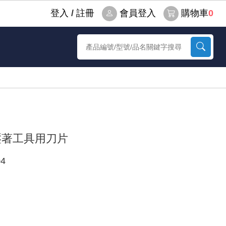
登⼊
/
註冊
會員登入
購物車
0
式壓著工具用刀片
4