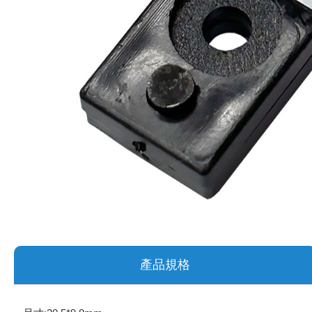
《 9 》 電阻 / 電容 / 電感
《10》 電晶體 / 二極體 / 震盪器
《11》 測試IC座 / IC轉接座 / IC燒錄器
《12》 積體電路IC(特殊或門市無貨可另詢)
《13》 電子儀表 / 測試棒
《14》 電子零配件 / 保險絲 / 磁鐵 (強力、磁條)
《15》 繼電器 / SSR / 繼電器插座
《16》 開關 / 無熔絲開關 / 漏電斷路器
產品規格
《17》 電腦連接器 / 各式連接器