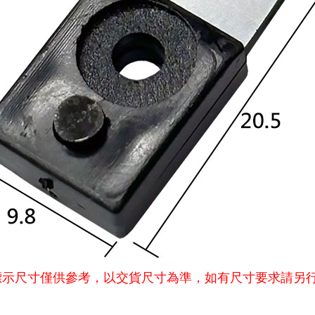
標示尺寸僅供參考，以交貨尺寸為準，如有尺寸要求請另
具