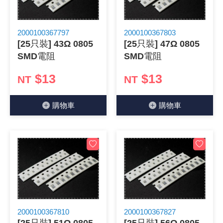
《 9 》 電阻 / 電容 / 電感
GPS/角
萬用測試儀
網路接頭 /
耳機套
來客告知
燈座 / 轉
SVR半固
電晶體-TI
類比開關
測距儀
探針
數字顯示 
微動開關
3.96mm
電纜固定
音源 插頭 /
AC to D
鋰充電電池
烙鐵清潔
刀具/研磨
環氧樹脂(固
平行電源
2000100367797
2000100367803
《10》 電晶體 / 二極體 / 震盪器
壓力 / 彎
技能檢定
USB / RJ
電視壁掛架
電捲門遙
LED 控制
線繞電阻(
電晶體-IR
介面驅動/接
照度計 / 
製具固定
斷電延時
溫度開關
7.5 / 5.
護線套(環)
香蕉插頭 /
可調式直
各類電池
烙鐵架/焊
放大鏡/數
金屬亮光膏
耐熱矽膠
[25只裝] 43Ω 0805
[25只裝] 47Ω 0805
SMD電阻
SMD電阻
《11》 測試IC座 / IC轉接座 / IC燒錄器
溫度 / 溼
其他配件
DVI 相關
喇叭 / 週
有線 / 無
冷光線 / 
排阻
電晶體-IRF
檢相計
銅柱/塑膠
閃爍繼電
線上開關 
5.08mm
隔離柱 / 
S端子/RCA
AVR 交
鈕扣電池 
電木PC板
刻磨機/電
瓦斯罐
同軸電纜
$13
$13
NT
NT
《12》 積體電路IC(特殊或門市無貨可另詢)
氣體感測
STEAM 
VGA 相
耳機收納
霧化器 / 
投射燈 / 
火花消除
電晶體-IRF
轉速計 / 
支架/腳墊
繼電器插座 
磁簧開關
3.0mm Mi
夾線套 / 
喇叭 接線座
UPS 不
一次鋰電
電腦纖維
電動起子
塑鋼土
訊號傳輸
購物⾞
購物⾞
《13》 電子儀表 / 測試棒
生醫模組
RS232 
保鮮膜
感應式照
電解電容
電晶體-BC
示波器 / 
旋鈕
波段開關
EL-1.3
壓條 / 配
IC 腳座
線上濾波器
鉛酸(免加
感光電路
電動起子
其他用途
影音信號
《14》 電子零配件 / 保險絲 / 磁鐵 (強力、磁條)
電壓/霍爾
電腦訊號
生活用品
陶瓷電容
電晶體-BD
其他特殊
微調器、
指撥開關 /
1.58φ 
BNC 插頭 
突波吸收
電池轉換
麵包板 / 
電熱風槍
發燒喇叭
《15》 繼電器 / SSR / 繼電器插座
顯示 / L
D型接頭 連
RO逆滲
麥拉電容
電晶體-BS
蜂鳴器/警
滑動開關
2.0φ 空
F 插頭 / 
避雷管 /
吸煙器/吸
熱熔膠槍 /
麥克風線
《16》 開關 / 無熔絲開關 / 漏電斷路器
蜂鳴 / 音效
SATA 連
鉭質電容
電晶體-MJ
熱電致冷
按式開關
2.8mm 
M(UHF) 
導電銀漆筆
繞線/退線
隔離擴張
2000100367810
2000100367827
《17》 電腦連接器 / 各式連接器
訊號產生
硬碟、顯卡
積層電容
電晶體-MP
MCH高
電源切換
4.2φ 5
N 插頭 / 
瓦斯噴火
各式萬力
電話線材/