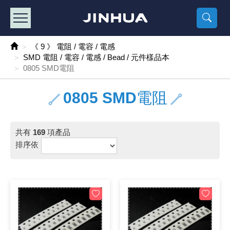
產品目錄
《2
《 
《
《 1 》 Arduino /樹莓派 /其他開發板
樹莓派、專屬配
馬達/齒輪
手機 / 平
風扇 / 
數位光纖
HDMI 傳
車用DC t
DC5V US
SMD 電阻 
電晶體-2S
燒錄器系
放大器IC
錶頭
各式保險絲
SSR 固
工業開關
2P端子線
端子台 / 
世界各國
工業用電
電池盒
烙鐵
各式鉗子
接點清潔
塑膠透明
彩色攝影機
電話插頭 /
2孔電源
2P AC電
訂制品
《 9 》 電阻 / 電容 / 電感
SMD 電阻 / 電容 / 電感 / Bead / 元件樣品本
《 2 》 實習套件 / 馬達 / 太陽能
Arduino
智能車/機
記憶卡 / 
風扇網
光纖接頭
HDMI / 
汽車電子
DC12V/2
電阻板 / 
電晶體-2S
IC轉接座
微控制IC
錶頭分流
磁鐵(強力、
小型PCB
近接開關/
1.0mm 
配線快速
AC 插頭 /
LED電源
電池收納
烙鐵頭/復
剝線/壓接
除塵清潔
塑膠萬用
DVR數位
電信測試
3孔電源
3P AC電
福利品
0805 SMD電阻
《 3 》 手機 / 電腦 / 多媒體週邊
主板擴充/
電源升降
Display
風扇 調速
光纖工具
HDMI 中
大同電鍋
聖誕燈 / 
臥式碳膜
電晶體-2S
轉接板
記憶IC
各類儀錶
手機維修
汽車繼電
行程開關/
1.25mm
紮線帶 / 
開關 / 門鈴
家用USB
碳鋅電池
烙鐵週邊
剝皮工具
層膜保護劑
鋁質防水
探測器/內
電話相關
2孔電源
DC電源線
出清品
0805 SMD電阻
《 4 》 散熱風扇 / 散熱片(膏) / 水冷散熱器
藍芽 / WI
太陽能 /
USB 測試
散熱片
影像擷取
調光器 /
COB燈
臥式水泥
電晶體-2S
DIP IC測
邏輯IC
指針三用
歐洲夾 / 
功率繼電
洛克開關
1.27mm
熱縮套管 
DC 插頭 /
AC to A
鹼性電池
焊錫絲/錫
各式鑷子
除銹潤滑
工具包
彩色液晶
電話用線
3孔電源
實驗用線
共有
169
項產品
《 5 》 光纖網路線 / 相關工具配件
開關 / 鍵
自動化控
藍芽傳輸器
導熱貼片(
影音(光纖)
家用溫濕
植物燈
光敏電阻
電晶體-2S
訊號轉換
數字電錶 
電瓶夾/工
Omron
按鈕開關
1.5mm 
接線頭 / 
EC-5/S
AC to 
電池測試
拆焊工具
螺絲起子 /
潤滑劑
工具包+
監視系統
家用對講
中繼延長
漆包線
排序依
《 6 》 影音線 / HDMI / 耳機線 / 廣播器材
麥克風/語
聲音擴大
網路攝影
散熱膏
CATV有
定時器 / 
DC12 車
熱敏電阻
電晶體-2S
數據&通
Clamp 鉤
測試鉤
大功率繼
搖頭開關
2.0mm 
壓著端子
金屬接頭
AC to 
Ni-MH 
IC 夾 / I
各式板手
螺絲固定劑
鋁質手提
監視器用線
無線對講
動力延長
PVC電纜
《 7 》 家用 /車用電子產品、生活用品、RO配件
光電/紅外
各類 套件 
USB 週
水冷散熱
影像 / US
電視 / 
指示燈
鉑電阻測
電晶體-2N
功率偵測
溫度計 / 
測試PIN/短
磁簧繼電
輕觸開關
2.5mm 
配線標誌 
防水 / 
AC工業
無線電話
錫爐/錫爐
各式尺規 
瞬間膠/黏
塑膠手提
RG58A/
漏電保護插
電工法規
《 8 》 LED / 燈泡 / 照明設備
循跡 / 測
時鐘機芯 
網路週邊(
麥克風 /
無線電源
各式燈泡 / 
VR可變電
電晶體-C
光耦合器
低阻計 / 
焊片/焊針
通電延時
金屬開關
2.54mm
固定座 / 
軍規接頭
傳統低壓
Ni-CD 
助焊用品
調整棒
除膠劑
金屬機箱
電鍋線
PVC控制