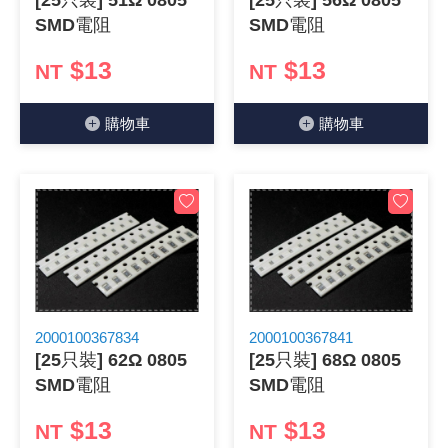
[25只裝] 51Ω 0805
[25只裝] 56Ω 0805
SMD電阻
SMD電阻
《18》 端子台 / 配線器材類
光耦合/繼
電腦電源
金屬皮膜
電晶體-
絕緣粒/電
斷電保護
6.3φ 2
TNC 插頭 
支架/電路
鎚子/刷子
壓接用排線
$13
$13
NT
NT
《19》 插頭 / 插座
馬達控制模
介面卡 / 
金電容(法
其他規格電
雲母片 / 
動力押扣
安德森接頭
PAL/FM
蝕刻設備
封口機
購物⾞
購物⾞
《20》 變壓器/ 電源轉換 / 電源濾波
雷射模組
鍵盤 / 滑
固態電容
TRIAC 
偏光膜 / 
腳踏開關
連接器端子
SMA 插頭 
電池點焊
手機維修/
《21》 電池 / 電池收納盒 / 充電器
條碼讀取
AC啟動電容
SCR 單
AC無熔絲
壓排IC座
SMB/SSM
PCB 修
《22》 焊接工具 / PCB板
可調電容
光電晶體 
DC12~2
D型連接
MCX 插頭 
ESD防靜
《23》 手工具 / 電動工具
電阻型電
發光二極體 
鑰匙開關
G57連接
CC4/CDM
安全眼鏡/
《24》 各類噴劑 / 固定劑
工型電感
紅外線 發射
鍵盤開關
金手指連
磁棒 / 夾
2000100367834
2000100367841
[25只裝] 62Ω 0805
[25只裝] 68Ω 0805
《25》 零件盒 / 萬用盒 / 工具箱
鐵粉芯
七段顯示器 /
滾珠震動
牛角連接
迷你鋸 / 
SMD電阻
SMD電阻
$13
$13
《26》 錄影監視系統
NT
NT
Bead
二極體
水銀開關
DIN / mi
各式膠帶