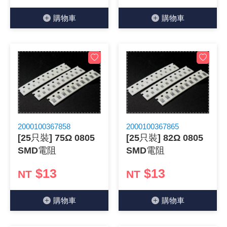
《27》 電話用品 / 接頭 / 對講機
穩壓(稽納
吊扇開關
USB 連接
溶劑瓶
購物⾞
購物⾞
《28》 電源延長線 / 分接插座
瞬間電壓
電話琴鍵
USB連接
引線器 / 
《29》 各類線材
橋式整流
復位開關
HDMI 連
數字磅秤 
《30》 訂制品 / 福利品 / 出清品
石英振盪
滑鼠滾輪
SIM / SD
超音波清
陶瓷諧振
SATA / I
手沖床機
2000100367858
2000100367865
[25只裝] 75Ω 0805
[25只裝] 82Ω 0805
陶瓷濾波器 
FPC 軟
SMD電阻
SMD電阻
$13
$13
NT
NT
購物⾞
購物⾞