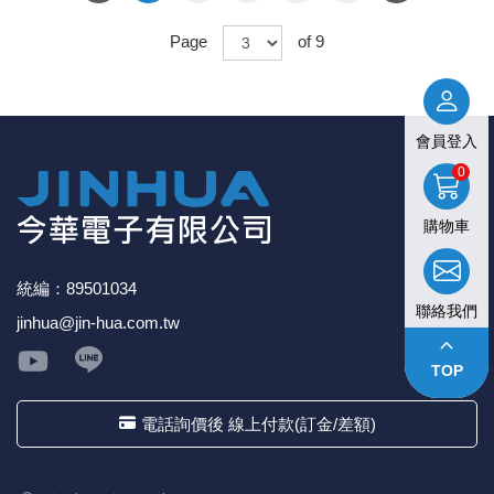
Page
of 9
會員登入
0
購物車
統編：89501034
聯絡我們
jinhua@jin-hua.com.tw
keyboard_arrow_up
TOP
電話詢價後 線上付款(訂金/差額)