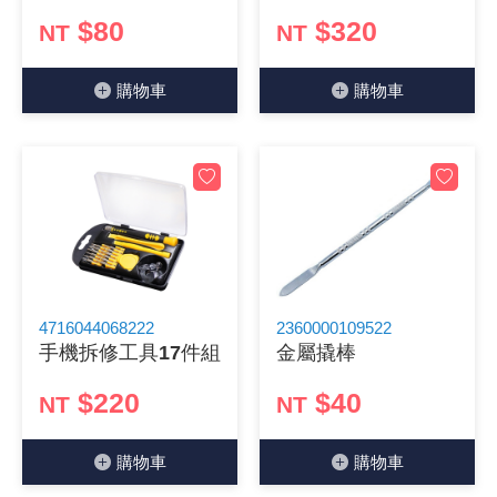
$80
$320
NT
NT
《18》 端子台 / 配線器材類
光耦合/繼
電腦電源
金屬皮膜
電晶體-
絕緣粒/電
斷電保護
6.3φ 2
TNC 插頭 
支架/電路
鎚子/刷子
壓接用排線
《19》 插頭 / 插座
馬達控制模
介面卡 / 
金電容(法
其他規格電
雲母片 / 
動力押扣
安德森接頭
PAL/FM
蝕刻設備
封口機
購物⾞
購物⾞
《20》 變壓器/ 電源轉換 / 電源濾波
雷射模組
鍵盤 / 滑
固態電容
TRIAC 
偏光膜 / 
腳踏開關
連接器端子
SMA 插頭 
電池點焊
手機維修/
《21》 電池 / 電池收納盒 / 充電器
條碼讀取
AC啟動電容
SCR 單
AC無熔絲
壓排IC座
SMB/SSM
PCB 修
《22》 焊接工具 / PCB板
可調電容
光電晶體 
DC12~2
D型連接
MCX 插頭 
ESD防靜
《23》 手工具 / 電動工具
電阻型電
發光二極體 
鑰匙開關
G57連接
CC4/CDM
安全眼鏡/
4716044068222
2360000109522
手機拆修工具17件組
金屬撬棒
《24》 各類噴劑 / 固定劑
工型電感
紅外線 發射
鍵盤開關
金手指連
磁棒 / 夾
$220
$40
NT
NT
《25》 零件盒 / 萬用盒 / 工具箱
鐵粉芯
七段顯示器 /
滾珠震動
牛角連接
迷你鋸 / 
購物⾞
購物⾞
《26》 錄影監視系統
Bead
二極體
水銀開關
DIN / mi
各式膠帶