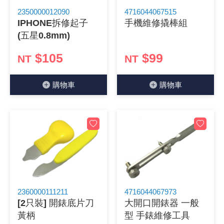
2350000012090
4716044067515
《 9 》 電阻 / 電容 / 電感
GPS/角
萬用測試儀
網路接頭 /
耳機套
來客告知
燈座 / 轉
SVR半固
電晶體-TI
類比開關
測距儀
探針
數字顯示 
微動開關
3.96mm
電纜固定
音源 插頭 /
AC to D
鋰充電電池
烙鐵清潔
刀具/研磨
環氧樹脂(固
平行電源
IPHONE拆修起子
手機維修撬棒組
(五星0.8mm)
《10》 電晶體 / 二極體 / 震盪器
壓力 / 彎
技能檢定
USB / RJ
電視壁掛架
電捲門遙
LED 控制
線繞電阻(
電晶體-IR
介面驅動/接
照度計 / 
製具固定
斷電延時
溫度開關
7.5 / 5.
護線套(環)
香蕉插頭 /
可調式直
各類電池
烙鐵架/焊
放大鏡/數
金屬亮光膏
耐熱矽膠
$105
$99
NT
NT
《11》 測試IC座 / IC轉接座 / IC燒錄器
溫度 / 溼
其他配件
DVI 相關
喇叭 / 週
有線 / 無
冷光線 / 
排阻
電晶體-IRF
檢相計
銅柱/塑膠
閃爍繼電
線上開關 
5.08mm
隔離柱 / 
S端子/RCA
AVR 交
鈕扣電池 
電木PC板
刻磨機/電
瓦斯罐
同軸電纜
購物⾞
購物⾞
《12》 積體電路IC(特殊或門市無貨可另詢)
氣體感測
STEAM 
VGA 相
耳機收納
霧化器 / 
投射燈 / 
火花消除
電晶體-IRF
轉速計 / 
支架/腳墊
繼電器插座 
磁簧開關
3.0mm Mi
夾線套 / 
喇叭 接線座
UPS 不
一次鋰電
電腦纖維
電動起子
塑鋼土
訊號傳輸
《13》 電子儀表 / 測試棒
生醫模組
RS232 
保鮮膜
感應式照
電解電容
電晶體-BC
示波器 / 
旋鈕
波段開關
EL-1.3
壓條 / 配
IC 腳座
線上濾波器
鉛酸(免加
感光電路
電動起子
其他用途
影音信號
《14》 電子零配件 / 保險絲 / 磁鐵 (強力、磁條)
電壓/霍爾
電腦訊號
生活用品
陶瓷電容
電晶體-BD
其他特殊
微調器、
指撥開關 /
1.58φ 
BNC 插頭 
突波吸收
電池轉換
麵包板 / 
電熱風槍
發燒喇叭
《15》 繼電器 / SSR / 繼電器插座
顯示 / L
D型接頭 連
RO逆滲
麥拉電容
電晶體-BS
蜂鳴器/警
滑動開關
2.0φ 空
F 插頭 / 
避雷管 /
吸煙器/吸
熱熔膠槍 /
麥克風線
《16》 開關 / 無熔絲開關 / 漏電斷路器
蜂鳴 / 音效
SATA 連
鉭質電容
電晶體-MJ
熱電致冷
按式開關
2.8mm 
M(UHF) 
導電銀漆筆
繞線/退線
隔離擴張
2360000111211
4716044067973
[2只裝] 開錶底片刀
大開口開錶器 一般
《17》 電腦連接器 / 各式連接器
訊號產生
硬碟、顯卡
積層電容
電晶體-MP
MCH高
電源切換
4.2φ 5
N 插頭 / 
瓦斯噴火
各式萬力
電話線材/
黃柄
型 手錶維修工具