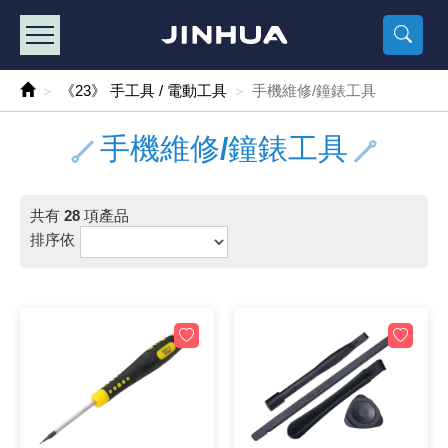
產品目錄
《2
《 
《
《 1 》 Arduino /樹莓派 /其他開發板
樹莓派、專屬配
馬達/齒輪
手機 / 平
風扇 / 
數位光纖
HDMI 傳
車用DC t
DC5V US
SMD 電阻 
電晶體-2S
燒錄器系
放大器IC
錶頭
各式保險絲
SSR 固
工業開關
2P端子線
端子台 / 
世界各國
工業用電
電池盒
烙鐵
各式鉗子
接點清潔
塑膠透明
彩色攝影機
電話插頭 /
2孔電源
2P AC電
訂制品
《23》 手工具 / 電動工具
手機維修/鐘錶工具
《 2 》 實習套件 / 馬達 / 太陽能
Arduino
智能車/機
記憶卡 / 
風扇網
光纖接頭
HDMI / 
汽車電子
DC12V/2
電阻板 / 
電晶體-2S
IC轉接座
微控制IC
錶頭分流
磁鐵(強力、
小型PCB
近接開關/
1.0mm 
配線快速
AC 插頭 /
LED電源
電池收納
烙鐵頭/復
剝線/壓接
除塵清潔
塑膠萬用
DVR數位
電信測試
3孔電源
3P AC電
福利品
手機維修/鐘錶工具
《 3 》 手機 / 電腦 / 多媒體週邊
主板擴充/
電源升降
Display
風扇 調速
光纖工具
HDMI 中
大同電鍋
聖誕燈 / 
臥式碳膜
電晶體-2S
轉接板
記憶IC
各類儀錶
手機維修
汽車繼電
行程開關/
1.25mm
紮線帶 / 
開關 / 門鈴
家用USB
碳鋅電池
烙鐵週邊
剝皮工具
層膜保護劑
鋁質防水
探測器/內
電話相關
2孔電源
DC電源線
出清品
共有
28
項產品
《 4 》 散熱風扇 / 散熱片(膏) / 水冷散熱器
藍芽 / WI
太陽能 /
USB 測試
散熱片
影像擷取
調光器 /
COB燈
臥式水泥
電晶體-2S
DIP IC測
邏輯IC
指針三用
歐洲夾 / 
功率繼電
洛克開關
1.27mm
熱縮套管 
DC 插頭 /
AC to A
鹼性電池
焊錫絲/錫
各式鑷子
除銹潤滑
工具包
彩色液晶
電話用線
3孔電源
實驗用線
排序依
《 5 》 光纖網路線 / 相關工具配件
開關 / 鍵
自動化控
藍芽傳輸器
導熱貼片(
影音(光纖)
家用溫濕
植物燈
光敏電阻
電晶體-2S
訊號轉換
數字電錶 
電瓶夾/工
Omron
按鈕開關
1.5mm 
接線頭 / 
EC-5/S
AC to 
電池測試
拆焊工具
螺絲起子 /
潤滑劑
工具包+
監視系統
家用對講
中繼延長
漆包線
《 6 》 影音線 / HDMI / 耳機線 / 廣播器材
麥克風/語
聲音擴大
網路攝影
散熱膏
CATV有
定時器 / 
DC12 車
熱敏電阻
電晶體-2S
數據&通
Clamp 鉤
測試鉤
大功率繼
搖頭開關
2.0mm 
壓著端子
金屬接頭
AC to 
Ni-MH 
IC 夾 / I
各式板手
螺絲固定劑
鋁質手提
監視器用線
無線對講
動力延長
PVC電纜
《 7 》 家用 /車用電子產品、生活用品、RO配件
光電/紅外
各類 套件 
USB 週
水冷散熱
影像 / US
電視 / 
指示燈
鉑電阻測
電晶體-2N
功率偵測
溫度計 / 
測試PIN/短
磁簧繼電
輕觸開關
2.5mm 
配線標誌 
防水 / 
AC工業
無線電話
錫爐/錫爐
各式尺規 
瞬間膠/黏
塑膠手提
RG58A/
漏電保護插
電工法規
《 8 》 LED / 燈泡 / 照明設備
循跡 / 測
時鐘機芯 
網路週邊(
麥克風 /
無線電源
各式燈泡 / 
VR可變電
電晶體-C
光耦合器
低阻計 / 
焊片/焊針
通電延時
金屬開關
2.54mm
固定座 / 
軍規接頭
傳統低壓
Ni-CD 
助焊用品
調整棒
除膠劑
金屬機箱
電鍋線
PVC控制