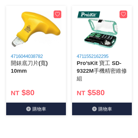
《27》 電話用品 / 接頭 / 對講機
穩壓(稽納
吊扇開關
USB 連接
溶劑瓶
《28》 電源延長線 / 分接插座
瞬間電壓
電話琴鍵
USB連接
引線器 / 
《29》 各類線材
橋式整流
復位開關
HDMI 連
數字磅秤 
《30》 訂制品 / 福利品 / 出清品
石英振盪
滑鼠滾輪
SIM / SD
超音波清
4716044038782
4711552162295
開錶底刀片(寬)
Pro’sKit 寶工 SD-
10mm
9322M手機精密維修
陶瓷諧振
SATA / I
手沖床機
組
陶瓷濾波器 
FPC 軟
$80
$580
NT
NT
購物⾞
購物⾞