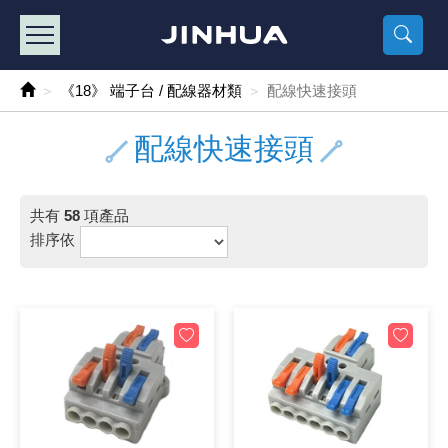
產品目錄
《2
《 
《
《 1 》 Arduino /樹莓派 /其他開發板
樹莓派、專屬配
馬達/齒輪
手機 / 平
風扇 / 
數位光纖
HDMI 傳
車用DC t
DC5V US
SMD 電阻 
電晶體-2S
燒錄器系
放大器IC
錶頭
各式保險絲
SSR 固
工業開關
2P端子線
端子台 / 
世界各國
工業用電
電池盒
烙鐵
各式鉗子
接點清潔
塑膠透明
彩色攝影機
電話插頭 /
2孔電源
2P AC電
訂制品
《18》 端子台 / 配線器材類
配線快速接頭
《 2 》 實習套件 / 馬達 / 太陽能
Arduino
智能車/機
記憶卡 / 
風扇網
光纖接頭
HDMI / 
汽車電子
DC12V/2
電阻板 / 
電晶體-2S
IC轉接座
微控制IC
錶頭分流
磁鐵(強力、
小型PCB
近接開關/
1.0mm 
配線快速
AC 插頭 /
LED電源
電池收納
烙鐵頭/復
剝線/壓接
除塵清潔
塑膠萬用
DVR數位
電信測試
3孔電源
3P AC電
福利品
配線快速接頭
《 3 》 手機 / 電腦 / 多媒體週邊
主板擴充/
電源升降
Display
風扇 調速
光纖工具
HDMI 中
大同電鍋
聖誕燈 / 
臥式碳膜
電晶體-2S
轉接板
記憶IC
各類儀錶
手機維修
汽車繼電
行程開關/
1.25mm
紮線帶 / 
開關 / 門鈴
家用USB
碳鋅電池
烙鐵週邊
剝皮工具
層膜保護劑
鋁質防水
探測器/內
電話相關
2孔電源
DC電源線
出清品
共有
58
項產品
《 4 》 散熱風扇 / 散熱片(膏) / 水冷散熱器
藍芽 / WI
太陽能 /
USB 測試
散熱片
影像擷取
調光器 /
COB燈
臥式水泥
電晶體-2S
DIP IC測
邏輯IC
指針三用
歐洲夾 / 
功率繼電
洛克開關
1.27mm
熱縮套管 
DC 插頭 /
AC to A
鹼性電池
焊錫絲/錫
各式鑷子
除銹潤滑
工具包
彩色液晶
電話用線
3孔電源
實驗用線
排序依
《 5 》 光纖網路線 / 相關工具配件
開關 / 鍵
自動化控
藍芽傳輸器
導熱貼片(
影音(光纖)
家用溫濕
植物燈
光敏電阻
電晶體-2S
訊號轉換
數字電錶 
電瓶夾/工
Omron
按鈕開關
1.5mm 
接線頭 / 
EC-5/S
AC to 
電池測試
拆焊工具
螺絲起子 /
潤滑劑
工具包+
監視系統
家用對講
中繼延長
漆包線
《 6 》 影音線 / HDMI / 耳機線 / 廣播器材
麥克風/語
聲音擴大
網路攝影
散熱膏
CATV有
定時器 / 
DC12 車
熱敏電阻
電晶體-2S
數據&通
Clamp 鉤
測試鉤
大功率繼
搖頭開關
2.0mm 
壓著端子
金屬接頭
AC to 
Ni-MH 
IC 夾 / I
各式板手
螺絲固定劑
鋁質手提
監視器用線
無線對講
動力延長
PVC電纜
《 7 》 家用 /車用電子產品、生活用品、RO配件
光電/紅外
各類 套件 
USB 週
水冷散熱
影像 / US
電視 / 
指示燈
鉑電阻測
電晶體-2N
功率偵測
溫度計 / 
測試PIN/短
磁簧繼電
輕觸開關
2.5mm 
配線標誌 
防水 / 
AC工業
無線電話
錫爐/錫爐
各式尺規 
瞬間膠/黏
塑膠手提
RG58A/
漏電保護插
電工法規
《 8 》 LED / 燈泡 / 照明設備
循跡 / 測
時鐘機芯 
網路週邊(
麥克風 /
無線電源
各式燈泡 / 
VR可變電
電晶體-C
光耦合器
低阻計 / 
焊片/焊針
通電延時
金屬開關
2.54mm
固定座 / 
軍規接頭
傳統低壓
Ni-CD 
助焊用品
調整棒
除膠劑
金屬機箱
電鍋線
PVC控制