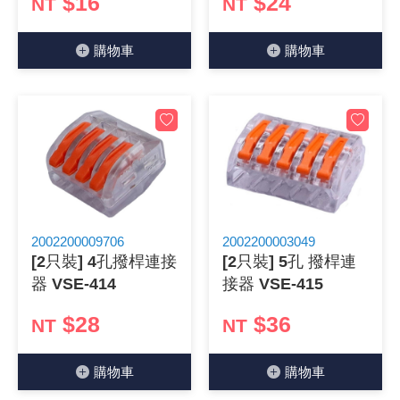
$16
$24
NT
NT
《18》 端子台 / 配線器材類
光耦合/繼
電腦電源
金屬皮膜
電晶體-
絕緣粒/電
斷電保護
6.3φ 2
TNC 插頭 
支架/電路
鎚子/刷子
壓接用排線
購物⾞
購物⾞
《19》 插頭 / 插座
馬達控制模
介面卡 / 
金電容(法
其他規格電
雲母片 / 
動力押扣
安德森接頭
PAL/FM
蝕刻設備
封口機
《20》 變壓器/ 電源轉換 / 電源濾波
雷射模組
鍵盤 / 滑
固態電容
TRIAC 
偏光膜 / 
腳踏開關
連接器端子
SMA 插頭 
電池點焊
手機維修/
《21》 電池 / 電池收納盒 / 充電器
條碼讀取
AC啟動電容
SCR 單
AC無熔絲
壓排IC座
SMB/SSM
PCB 修
《22》 焊接工具 / PCB板
可調電容
光電晶體 
DC12~2
D型連接
MCX 插頭 
ESD防靜
2002200009706
2002200003049
《23》 手工具 / 電動工具
電阻型電
發光二極體 
鑰匙開關
G57連接
CC4/CDM
安全眼鏡/
[2只裝] 4孔撥桿連接
[2只裝] 5孔 撥桿連
器 VSE-414
接器 VSE-415
《24》 各類噴劑 / 固定劑
工型電感
紅外線 發射
鍵盤開關
金手指連
磁棒 / 夾
$28
$36
NT
NT
《25》 零件盒 / 萬用盒 / 工具箱
鐵粉芯
七段顯示器 /
滾珠震動
牛角連接
迷你鋸 / 
購物⾞
購物⾞
《26》 錄影監視系統
Bead
二極體
水銀開關
DIN / mi
各式膠帶