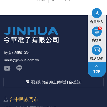
會員登入
0
購物車
統編：89501034
聯絡我們
jinhua@jin-hua.com.tw
keyboard_arrow_up
TOP
電話詢價後 線上付款(訂金/差額)
台中⺠族⾨市