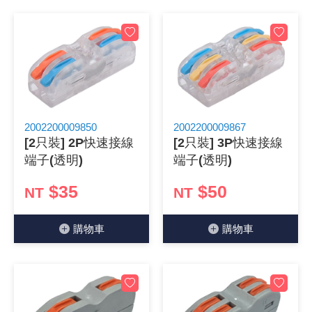
《27》 電話用品 / 接頭 / 對講機
穩壓(稽納
吊扇開關
USB 連接
溶劑瓶
《28》 電源延長線 / 分接插座
瞬間電壓
電話琴鍵
USB連接
引線器 / 
《29》 各類線材
橋式整流
復位開關
HDMI 連
數字磅秤 
《30》 訂制品 / 福利品 / 出清品
石英振盪
滑鼠滾輪
SIM / SD
超音波清
2002200009850
2002200009867
[2只裝] 2P快速接線
[2只裝] 3P快速接線
端子(透明)
端子(透明)
陶瓷諧振
SATA / I
手沖床機
$35
$50
NT
NT
陶瓷濾波器 
FPC 軟
購物⾞
購物⾞