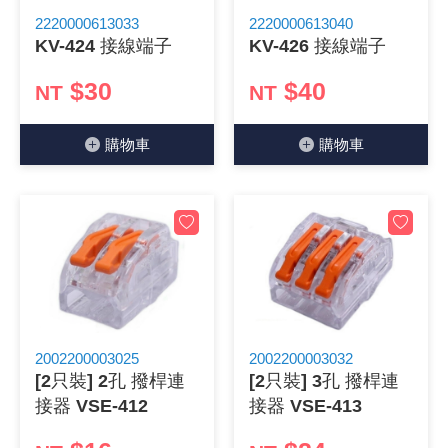
2220000613033
2220000613040
《 9 》 電阻 / 電容 / 電感
GPS/角
萬用測試儀
網路接頭 /
耳機套
來客告知
燈座 / 轉
SVR半固
電晶體-TI
類比開關
測距儀
探針
數字顯示 
微動開關
3.96mm
電纜固定
音源 插頭 /
AC to D
鋰充電電池
烙鐵清潔
刀具/研磨
環氧樹脂(固
平行電源
KV-424 接線端子
KV-426 接線端子
《10》 電晶體 / 二極體 / 震盪器
壓力 / 彎
技能檢定
USB / RJ
電視壁掛架
電捲門遙
LED 控制
線繞電阻(
電晶體-IR
介面驅動/接
照度計 / 
製具固定
斷電延時
溫度開關
7.5 / 5.
護線套(環)
香蕉插頭 /
可調式直
各類電池
烙鐵架/焊
放大鏡/數
金屬亮光膏
耐熱矽膠
$30
$40
NT
NT
《11》 測試IC座 / IC轉接座 / IC燒錄器
溫度 / 溼
其他配件
DVI 相關
喇叭 / 週
有線 / 無
冷光線 / 
排阻
電晶體-IRF
檢相計
銅柱/塑膠
閃爍繼電
線上開關 
5.08mm
隔離柱 / 
S端子/RCA
AVR 交
鈕扣電池 
電木PC板
刻磨機/電
瓦斯罐
同軸電纜
購物⾞
購物⾞
《12》 積體電路IC(特殊或門市無貨可另詢)
氣體感測
STEAM 
VGA 相
耳機收納
霧化器 / 
投射燈 / 
火花消除
電晶體-IRF
轉速計 / 
支架/腳墊
繼電器插座 
磁簧開關
3.0mm Mi
夾線套 / 
喇叭 接線座
UPS 不
一次鋰電
電腦纖維
電動起子
塑鋼土
訊號傳輸
《13》 電子儀表 / 測試棒
生醫模組
RS232 
保鮮膜
感應式照
電解電容
電晶體-BC
示波器 / 
旋鈕
波段開關
EL-1.3
壓條 / 配
IC 腳座
線上濾波器
鉛酸(免加
感光電路
電動起子
其他用途
影音信號
《14》 電子零配件 / 保險絲 / 磁鐵 (強力、磁條)
電壓/霍爾
電腦訊號
生活用品
陶瓷電容
電晶體-BD
其他特殊
微調器、
指撥開關 /
1.58φ 
BNC 插頭 
突波吸收
電池轉換
麵包板 / 
電熱風槍
發燒喇叭
《15》 繼電器 / SSR / 繼電器插座
顯示 / L
D型接頭 連
RO逆滲
麥拉電容
電晶體-BS
蜂鳴器/警
滑動開關
2.0φ 空
F 插頭 / 
避雷管 /
吸煙器/吸
熱熔膠槍 /
麥克風線
2002200003025
2002200003032
《16》 開關 / 無熔絲開關 / 漏電斷路器
蜂鳴 / 音效
SATA 連
鉭質電容
電晶體-MJ
熱電致冷
按式開關
2.8mm 
M(UHF) 
導電銀漆筆
繞線/退線
隔離擴張
[2只裝] 2孔 撥桿連
[2只裝] 3孔 撥桿連
接器 VSE-412
接器 VSE-413
《17》 電腦連接器 / 各式連接器
訊號產生
硬碟、顯卡
積層電容
電晶體-MP
MCH高
電源切換
4.2φ 5
N 插頭 / 
瓦斯噴火
各式萬力
電話線材/