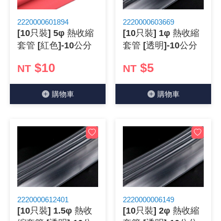
《 9 》 電阻 / 電容 / 電感
GPS/角
萬用測試儀
網路接頭 /
耳機套
來客告知
燈座 / 轉
SVR半固
電晶體-TI
類比開關
測距儀
探針
數字顯示 
微動開關
3.96mm
電纜固定
音源 插頭 /
AC to D
鋰充電電池
烙鐵清潔
刀具/研磨
環氧樹脂(固
平行電源
2220000601894
2220000603669
[10只裝] 5φ 熱收縮
[10只裝] 1φ 熱收縮
《10》 電晶體 / 二極體 / 震盪器
壓力 / 彎
技能檢定
USB / RJ
電視壁掛架
電捲門遙
LED 控制
線繞電阻(
電晶體-IR
介面驅動/接
照度計 / 
製具固定
斷電延時
溫度開關
7.5 / 5.
護線套(環)
香蕉插頭 /
可調式直
各類電池
烙鐵架/焊
放大鏡/數
金屬亮光膏
耐熱矽膠
套管 [紅色]-10公分
套管 [透明]-10公分
《11》 測試IC座 / IC轉接座 / IC燒錄器
溫度 / 溼
其他配件
DVI 相關
喇叭 / 週
有線 / 無
冷光線 / 
排阻
電晶體-IRF
檢相計
銅柱/塑膠
閃爍繼電
線上開關 
5.08mm
隔離柱 / 
S端子/RCA
AVR 交
鈕扣電池 
電木PC板
刻磨機/電
瓦斯罐
同軸電纜
$10
$5
NT
NT
《12》 積體電路IC(特殊或門市無貨可另詢)
氣體感測
STEAM 
VGA 相
耳機收納
霧化器 / 
投射燈 / 
火花消除
電晶體-IRF
轉速計 / 
支架/腳墊
繼電器插座 
磁簧開關
3.0mm Mi
夾線套 / 
喇叭 接線座
UPS 不
一次鋰電
電腦纖維
電動起子
塑鋼土
訊號傳輸
購物⾞
購物⾞
《13》 電子儀表 / 測試棒
生醫模組
RS232 
保鮮膜
感應式照
電解電容
電晶體-BC
示波器 / 
旋鈕
波段開關
EL-1.3
壓條 / 配
IC 腳座
線上濾波器
鉛酸(免加
感光電路
電動起子
其他用途
影音信號
《14》 電子零配件 / 保險絲 / 磁鐵 (強力、磁條)
電壓/霍爾
電腦訊號
生活用品
陶瓷電容
電晶體-BD
其他特殊
微調器、
指撥開關 /
1.58φ 
BNC 插頭 
突波吸收
電池轉換
麵包板 / 
電熱風槍
發燒喇叭
《15》 繼電器 / SSR / 繼電器插座
顯示 / L
D型接頭 連
RO逆滲
麥拉電容
電晶體-BS
蜂鳴器/警
滑動開關
2.0φ 空
F 插頭 / 
避雷管 /
吸煙器/吸
熱熔膠槍 /
麥克風線
《16》 開關 / 無熔絲開關 / 漏電斷路器
蜂鳴 / 音效
SATA 連
鉭質電容
電晶體-MJ
熱電致冷
按式開關
2.8mm 
M(UHF) 
導電銀漆筆
繞線/退線
隔離擴張
2220000612401
2220000006149
[10只裝] 1.5φ 熱收
[10只裝] 2φ 熱收縮
《17》 電腦連接器 / 各式連接器
訊號產生
硬碟、顯卡
積層電容
電晶體-MP
MCH高
電源切換
4.2φ 5
N 插頭 / 
瓦斯噴火
各式萬力
電話線材/