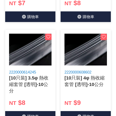
$7
$8
NT
NT
《27》 電話用品 / 接頭 / 對講機
穩壓(稽納
吊扇開關
USB 連接
溶劑瓶
購物⾞
購物⾞
《28》 電源延長線 / 分接插座
瞬間電壓
電話琴鍵
USB連接
引線器 / 
《29》 各類線材
橋式整流
復位開關
HDMI 連
數字磅秤 
《30》 訂制品 / 福利品 / 出清品
石英振盪
滑鼠滾輪
SIM / SD
超音波清
陶瓷諧振
SATA / I
手沖床機
2220000614245
2220000608602
陶瓷濾波器 
FPC 軟
[10只裝] 3.5φ 熱收
[10只裝] 4φ 熱收縮
縮套管 [透明]-10公
套管 [透明]-10公分
分
$8
$9
NT
NT