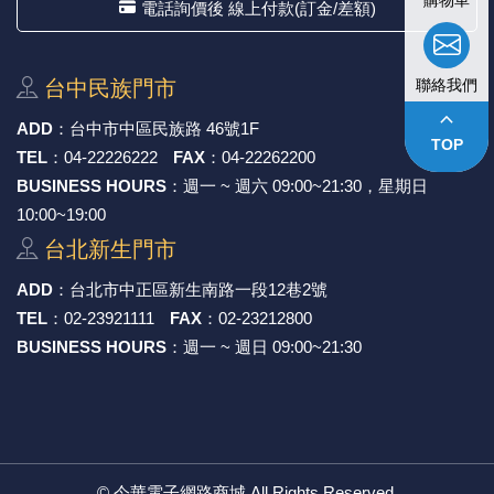
購物車
電話詢價後 線上付款(訂金/差額)
台中⺠族⾨市
聯絡我們
keyboard_arrow_up
ADD
：
台中市中區⺠族路 46號1F
TOP
TEL
：
04-22226222
FAX
：
04-22262200
BUSINESS HOURS
：週一 ~ 週六 09:00~21:30，星期日
10:00~19:00
台北新⽣⾨市
ADD
：
台北市中正區新⽣南路⼀段12巷2號
TEL
：
02-23921111
FAX
：
02-23212800
BUSINESS HOURS
：週一 ~ 週日 09:00~21:30
©
今華電子網路商城
All Rights Reserved.