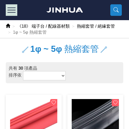
產品目錄
《2
《 
《
《 1 》 Arduino /樹莓派 /其他開發板
樹莓派、專屬配
馬達/齒輪
手機 / 平
風扇 / 
數位光纖
HDMI 傳
車用DC t
DC5V US
SMD 電阻 
電晶體-2S
燒錄器系
放大器IC
錶頭
各式保險絲
SSR 固
工業開關
2P端子線
端子台 / 
世界各國
工業用電
電池盒
烙鐵
各式鉗子
接點清潔
塑膠透明
彩色攝影機
電話插頭 /
2孔電源
2P AC電
訂制品
《18》 端子台 / 配線器材類
熱縮套管 / 絕緣套管
1φ ~ 5φ 熱縮套管
《 2 》 實習套件 / 馬達 / 太陽能
Arduino
智能車/機
記憶卡 / 
風扇網
光纖接頭
HDMI / 
汽車電子
DC12V/2
電阻板 / 
電晶體-2S
IC轉接座
微控制IC
錶頭分流
磁鐵(強力、
小型PCB
近接開關/
1.0mm 
配線快速
AC 插頭 /
LED電源
電池收納
烙鐵頭/復
剝線/壓接
除塵清潔
塑膠萬用
DVR數位
電信測試
3孔電源
3P AC電
福利品
1φ ~ 5φ 熱縮套管
《 3 》 手機 / 電腦 / 多媒體週邊
主板擴充/
電源升降
Display
風扇 調速
光纖工具
HDMI 中
大同電鍋
聖誕燈 / 
臥式碳膜
電晶體-2S
轉接板
記憶IC
各類儀錶
手機維修
汽車繼電
行程開關/
1.25mm
紮線帶 / 
開關 / 門鈴
家用USB
碳鋅電池
烙鐵週邊
剝皮工具
層膜保護劑
鋁質防水
探測器/內
電話相關
2孔電源
DC電源線
出清品
《 4 》 散熱風扇 / 散熱片(膏) / 水冷散熱器
藍芽 / WI
太陽能 /
USB 測試
散熱片
影像擷取
調光器 /
COB燈
臥式水泥
電晶體-2S
DIP IC測
邏輯IC
指針三用
歐洲夾 / 
功率繼電
洛克開關
1.27mm
熱縮套管 
DC 插頭 /
AC to A
鹼性電池
焊錫絲/錫
各式鑷子
除銹潤滑
工具包
彩色液晶
電話用線
3孔電源
實驗用線
共有
30
項產品
排序依
《 5 》 光纖網路線 / 相關工具配件
開關 / 鍵
自動化控
藍芽傳輸器
導熱貼片(
影音(光纖)
家用溫濕
植物燈
光敏電阻
電晶體-2S
訊號轉換
數字電錶 
電瓶夾/工
Omron
按鈕開關
1.5mm 
接線頭 / 
EC-5/S
AC to 
電池測試
拆焊工具
螺絲起子 /
潤滑劑
工具包+
監視系統
家用對講
中繼延長
漆包線
《 6 》 影音線 / HDMI / 耳機線 / 廣播器材
麥克風/語
聲音擴大
網路攝影
散熱膏
CATV有
定時器 / 
DC12 車
熱敏電阻
電晶體-2S
數據&通
Clamp 鉤
測試鉤
大功率繼
搖頭開關
2.0mm 
壓著端子
金屬接頭
AC to 
Ni-MH 
IC 夾 / I
各式板手
螺絲固定劑
鋁質手提
監視器用線
無線對講
動力延長
PVC電纜
《 7 》 家用 /車用電子產品、生活用品、RO配件
光電/紅外
各類 套件 
USB 週
水冷散熱
影像 / US
電視 / 
指示燈
鉑電阻測
電晶體-2N
功率偵測
溫度計 / 
測試PIN/短
磁簧繼電
輕觸開關
2.5mm 
配線標誌 
防水 / 
AC工業
無線電話
錫爐/錫爐
各式尺規 
瞬間膠/黏
塑膠手提
RG58A/
漏電保護插
電工法規
《 8 》 LED / 燈泡 / 照明設備
循跡 / 測
時鐘機芯 
網路週邊(
麥克風 /
無線電源
各式燈泡 / 
VR可變電
電晶體-C
光耦合器
低阻計 / 
焊片/焊針
通電延時
金屬開關
2.54mm
固定座 / 
軍規接頭
傳統低壓
Ni-CD 
助焊用品
調整棒
除膠劑
金屬機箱
電鍋線
PVC控制