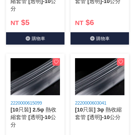
縮套管 [透明]-10公
套管 [透明]-10公分
分
《18》 端子台 / 配線器材類
光耦合/繼
電腦電源
金屬皮膜
電晶體-
絕緣粒/電
斷電保護
6.3φ 2
TNC 插頭 
支架/電路
鎚子/刷子
壓接用排線
$5
$6
NT
NT
《19》 插頭 / 插座
馬達控制模
介面卡 / 
金電容(法
其他規格電
雲母片 / 
動力押扣
安德森接頭
PAL/FM
蝕刻設備
封口機
購物⾞
購物⾞
《20》 變壓器/ 電源轉換 / 電源濾波
雷射模組
鍵盤 / 滑
固態電容
TRIAC 
偏光膜 / 
腳踏開關
連接器端子
SMA 插頭 
電池點焊
手機維修/
《21》 電池 / 電池收納盒 / 充電器
條碼讀取
AC啟動電容
SCR 單
AC無熔絲
壓排IC座
SMB/SSM
PCB 修
《22》 焊接工具 / PCB板
可調電容
光電晶體 
DC12~2
D型連接
MCX 插頭 
ESD防靜
《23》 手工具 / 電動工具
電阻型電
發光二極體 
鑰匙開關
G57連接
CC4/CDM
安全眼鏡/
《24》 各類噴劑 / 固定劑
工型電感
紅外線 發射
鍵盤開關
金手指連
磁棒 / 夾
2220000615099
2220000603041
[10只裝] 2.5φ 熱收
[10只裝] 3φ 熱收縮
《25》 零件盒 / 萬用盒 / 工具箱
鐵粉芯
七段顯示器 /
滾珠震動
牛角連接
迷你鋸 / 
縮套管 [透明]-10公
套管 [透明]-10公分
分
《26》 錄影監視系統
Bead
二極體
水銀開關
DIN / mi
各式膠帶