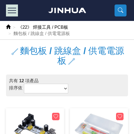
產品目錄
《2
《 
《
《 1 》 Arduino /樹莓派 /其他開發板
樹莓派、專屬配
馬達/齒輪
手機 / 平
風扇 / 
數位光纖
HDMI 傳
車用DC t
DC5V US
SMD 電阻 
電晶體-2S
燒錄器系
放大器IC
錶頭
各式保險絲
SSR 固
工業開關
2P端子線
端子台 / 
世界各國
工業用電
電池盒
烙鐵
各式鉗子
接點清潔
塑膠透明
彩色攝影機
電話插頭 /
2孔電源
2P AC電
訂制品
《22》 焊接工具 / PCB板
麵包板 / 跳線盒 / 供電電源板
《 2 》 實習套件 / 馬達 / 太陽能
Arduino
智能車/機
記憶卡 / 
風扇網
光纖接頭
HDMI / 
汽車電子
DC12V/2
電阻板 / 
電晶體-2S
IC轉接座
微控制IC
錶頭分流
磁鐵(強力、
小型PCB
近接開關/
1.0mm 
配線快速
AC 插頭 /
LED電源
電池收納
烙鐵頭/復
剝線/壓接
除塵清潔
塑膠萬用
DVR數位
電信測試
3孔電源
3P AC電
福利品
麵包板 / 跳線盒 / 供電電源
《 3 》 手機 / 電腦 / 多媒體週邊
主板擴充/
電源升降
Display
風扇 調速
光纖工具
HDMI 中
大同電鍋
聖誕燈 / 
臥式碳膜
電晶體-2S
轉接板
記憶IC
各類儀錶
手機維修
汽車繼電
行程開關/
1.25mm
紮線帶 / 
開關 / 門鈴
家用USB
碳鋅電池
烙鐵週邊
剝皮工具
層膜保護劑
鋁質防水
探測器/內
電話相關
2孔電源
DC電源線
出清品
板
《 4 》 散熱風扇 / 散熱片(膏) / 水冷散熱器
藍芽 / WI
太陽能 /
USB 測試
散熱片
影像擷取
調光器 /
COB燈
臥式水泥
電晶體-2S
DIP IC測
邏輯IC
指針三用
歐洲夾 / 
功率繼電
洛克開關
1.27mm
熱縮套管 
DC 插頭 /
AC to A
鹼性電池
焊錫絲/錫
各式鑷子
除銹潤滑
工具包
彩色液晶
電話用線
3孔電源
實驗用線
共有
12
項產品
《 5 》 光纖網路線 / 相關工具配件
開關 / 鍵
自動化控
藍芽傳輸器
導熱貼片(
影音(光纖)
家用溫濕
植物燈
光敏電阻
電晶體-2S
訊號轉換
數字電錶 
電瓶夾/工
Omron
按鈕開關
1.5mm 
接線頭 / 
EC-5/S
AC to 
電池測試
拆焊工具
螺絲起子 /
潤滑劑
工具包+
監視系統
家用對講
中繼延長
漆包線
排序依
《 6 》 影音線 / HDMI / 耳機線 / 廣播器材
麥克風/語
聲音擴大
網路攝影
散熱膏
CATV有
定時器 / 
DC12 車
熱敏電阻
電晶體-2S
數據&通
Clamp 鉤
測試鉤
大功率繼
搖頭開關
2.0mm 
壓著端子
金屬接頭
AC to 
Ni-MH 
IC 夾 / I
各式板手
螺絲固定劑
鋁質手提
監視器用線
無線對講
動力延長
PVC電纜
《 7 》 家用 /車用電子產品、生活用品、RO配件
光電/紅外
各類 套件 
USB 週
水冷散熱
影像 / US
電視 / 
指示燈
鉑電阻測
電晶體-2N
功率偵測
溫度計 / 
測試PIN/短
磁簧繼電
輕觸開關
2.5mm 
配線標誌 
防水 / 
AC工業
無線電話
錫爐/錫爐
各式尺規 
瞬間膠/黏
塑膠手提
RG58A/
漏電保護插
電工法規
《 8 》 LED / 燈泡 / 照明設備
循跡 / 測
時鐘機芯 
網路週邊(
麥克風 /
無線電源
各式燈泡 / 
VR可變電
電晶體-C
光耦合器
低阻計 / 
焊片/焊針
通電延時
金屬開關
2.54mm
固定座 / 
軍規接頭
傳統低壓
Ni-CD 
助焊用品
調整棒
除膠劑
金屬機箱
電鍋線
PVC控制