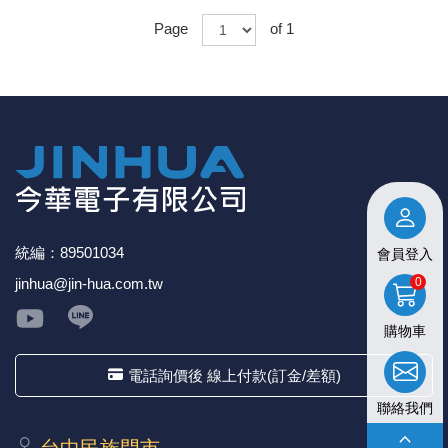
Page
of 1
統編：89501034
會員登入
jinhua@jin-hua.com.tw
0
購物車
電話詢價後 線上付款(訂金/差額)
聯絡我們
keyboard_arrow_up
台中⺠族⾨市