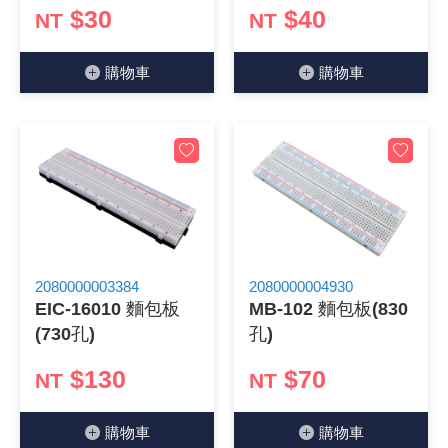
$30
$40
NT
NT
《27》 電話用品 / 接頭 / 對講機
穩壓(稽納
吊扇開關
USB 連接
溶劑瓶
購物⾞
購物⾞
《28》 電源延長線 / 分接插座
瞬間電壓
電話琴鍵
USB連接
引線器 / 
《29》 各類線材
橋式整流
復位開關
HDMI 連
數字磅秤 
《30》 訂制品 / 福利品 / 出清品
石英振盪
滑鼠滾輪
SIM / SD
超音波清
陶瓷諧振
SATA / I
手沖床機
陶瓷濾波器 
FPC 軟
2080000003384
2080000004930
EIC-16010 麵包板
MB-102 麵包板(830
(730孔)
孔)
$130
$70
NT
NT
購物⾞
購物⾞