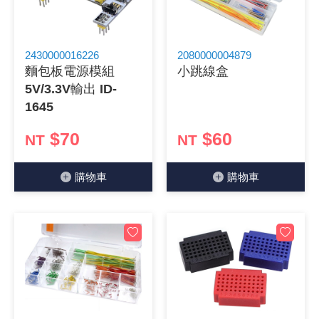
《 9 》 電阻 / 電容 / 電感
GPS/角
萬用測試儀
網路接頭 /
耳機套
來客告知
燈座 / 轉
SVR半固
電晶體-TI
類比開關
測距儀
探針
數字顯示 
微動開關
3.96mm
電纜固定
音源 插頭 /
AC to D
鋰充電電池
烙鐵清潔
刀具/研磨
環氧樹脂(固
平行電源
《10》 電晶體 / 二極體 / 震盪器
壓力 / 彎
技能檢定
USB / RJ
電視壁掛架
電捲門遙
LED 控制
線繞電阻(
電晶體-IR
介面驅動/接
照度計 / 
製具固定
斷電延時
溫度開關
7.5 / 5.
護線套(環)
香蕉插頭 /
可調式直
各類電池
烙鐵架/焊
放大鏡/數
金屬亮光膏
耐熱矽膠
2430000016226
2080000004879
麵包板電源模組
小跳線盒
5V/3.3V輸出 ID-
《11》 測試IC座 / IC轉接座 / IC燒錄器
溫度 / 溼
其他配件
DVI 相關
喇叭 / 週
有線 / 無
冷光線 / 
排阻
電晶體-IRF
檢相計
銅柱/塑膠
閃爍繼電
線上開關 
5.08mm
隔離柱 / 
S端子/RCA
AVR 交
鈕扣電池 
電木PC板
刻磨機/電
瓦斯罐
同軸電纜
1645
《12》 積體電路IC(特殊或門市無貨可另詢)
氣體感測
STEAM 
VGA 相
耳機收納
霧化器 / 
投射燈 / 
火花消除
電晶體-IRF
轉速計 / 
支架/腳墊
繼電器插座 
磁簧開關
3.0mm Mi
夾線套 / 
喇叭 接線座
UPS 不
一次鋰電
電腦纖維
電動起子
塑鋼土
訊號傳輸
$70
$60
NT
NT
《13》 電子儀表 / 測試棒
生醫模組
RS232 
保鮮膜
感應式照
電解電容
電晶體-BC
示波器 / 
旋鈕
波段開關
EL-1.3
壓條 / 配
IC 腳座
線上濾波器
鉛酸(免加
感光電路
電動起子
其他用途
影音信號
購物⾞
購物⾞
《14》 電子零配件 / 保險絲 / 磁鐵 (強力、磁條)
電壓/霍爾
電腦訊號
生活用品
陶瓷電容
電晶體-BD
其他特殊
微調器、
指撥開關 /
1.58φ 
BNC 插頭 
突波吸收
電池轉換
麵包板 / 
電熱風槍
發燒喇叭
《15》 繼電器 / SSR / 繼電器插座
顯示 / L
D型接頭 連
RO逆滲
麥拉電容
電晶體-BS
蜂鳴器/警
滑動開關
2.0φ 空
F 插頭 / 
避雷管 /
吸煙器/吸
熱熔膠槍 /
麥克風線
《16》 開關 / 無熔絲開關 / 漏電斷路器
蜂鳴 / 音效
SATA 連
鉭質電容
電晶體-MJ
熱電致冷
按式開關
2.8mm 
M(UHF) 
導電銀漆筆
繞線/退線
隔離擴張
《17》 電腦連接器 / 各式連接器
訊號產生
硬碟、顯卡
積層電容
電晶體-MP
MCH高
電源切換
4.2φ 5
N 插頭 / 
瓦斯噴火
各式萬力
電話線材/