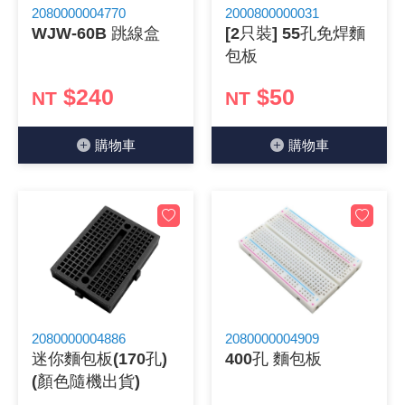
2080000004770
2000800000031
《18》 端子台 / 配線器材類
光耦合/繼
電腦電源
金屬皮膜
電晶體-
絕緣粒/電
斷電保護
6.3φ 2
TNC 插頭 
支架/電路
鎚子/刷子
壓接用排線
WJW-60B 跳線盒
[2只裝] 55孔免焊麵
包板
《19》 插頭 / 插座
馬達控制模
介面卡 / 
金電容(法
其他規格電
雲母片 / 
動力押扣
安德森接頭
PAL/FM
蝕刻設備
封口機
$240
$50
NT
NT
《20》 變壓器/ 電源轉換 / 電源濾波
雷射模組
鍵盤 / 滑
固態電容
TRIAC 
偏光膜 / 
腳踏開關
連接器端子
SMA 插頭 
電池點焊
手機維修/
購物⾞
購物⾞
《21》 電池 / 電池收納盒 / 充電器
條碼讀取
AC啟動電容
SCR 單
AC無熔絲
壓排IC座
SMB/SSM
PCB 修
《22》 焊接工具 / PCB板
可調電容
光電晶體 
DC12~2
D型連接
MCX 插頭 
ESD防靜
《23》 手工具 / 電動工具
電阻型電
發光二極體 
鑰匙開關
G57連接
CC4/CDM
安全眼鏡/
《24》 各類噴劑 / 固定劑
工型電感
紅外線 發射
鍵盤開關
金手指連
磁棒 / 夾
2080000004886
2080000004909
《25》 零件盒 / 萬用盒 / 工具箱
鐵粉芯
七段顯示器 /
滾珠震動
牛角連接
迷你鋸 / 
迷你麵包板(170孔)
400孔 麵包板
(顏色隨機出貨)
《26》 錄影監視系統
Bead
二極體
水銀開關
DIN / mi
各式膠帶