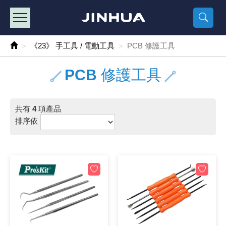
產品目錄
《2
《 
《
《 1 》 Arduino /樹莓派 /其他開發板
樹莓派、專屬配
馬達/齒輪
手機 / 平
風扇 / 
數位光纖
HDMI 傳
車用DC t
DC5V US
SMD 電阻 
電晶體-2S
燒錄器系
放大器IC
錶頭
各式保險絲
SSR 固
工業開關
2P端子線
端子台 / 
世界各國
工業用電
電池盒
烙鐵
各式鉗子
接點清潔
塑膠透明
彩色攝影機
電話插頭 /
2孔電源
2P AC電
訂制品
《23》 手工具 / 電動工具
PCB 修護工具
《 2 》 實習套件 / 馬達 / 太陽能
Arduino
智能車/機
記憶卡 / 
風扇網
光纖接頭
HDMI / 
汽車電子
DC12V/2
電阻板 / 
電晶體-2S
IC轉接座
微控制IC
錶頭分流
磁鐵(強力、
小型PCB
近接開關/
1.0mm 
配線快速
AC 插頭 /
LED電源
電池收納
烙鐵頭/復
剝線/壓接
除塵清潔
塑膠萬用
DVR數位
電信測試
3孔電源
3P AC電
福利品
PCB 修護工具
《 3 》 手機 / 電腦 / 多媒體週邊
主板擴充/
電源升降
Display
風扇 調速
光纖工具
HDMI 中
大同電鍋
聖誕燈 / 
臥式碳膜
電晶體-2S
轉接板
記憶IC
各類儀錶
手機維修
汽車繼電
行程開關/
1.25mm
紮線帶 / 
開關 / 門鈴
家用USB
碳鋅電池
烙鐵週邊
剝皮工具
層膜保護劑
鋁質防水
探測器/內
電話相關
2孔電源
DC電源線
出清品
共有
4
項產品
《 4 》 散熱風扇 / 散熱片(膏) / 水冷散熱器
藍芽 / WI
太陽能 /
USB 測試
散熱片
影像擷取
調光器 /
COB燈
臥式水泥
電晶體-2S
DIP IC測
邏輯IC
指針三用
歐洲夾 / 
功率繼電
洛克開關
1.27mm
熱縮套管 
DC 插頭 /
AC to A
鹼性電池
焊錫絲/錫
各式鑷子
除銹潤滑
工具包
彩色液晶
電話用線
3孔電源
實驗用線
排序依
《 5 》 光纖網路線 / 相關工具配件
開關 / 鍵
自動化控
藍芽傳輸器
導熱貼片(
影音(光纖)
家用溫濕
植物燈
光敏電阻
電晶體-2S
訊號轉換
數字電錶 
電瓶夾/工
Omron
按鈕開關
1.5mm 
接線頭 / 
EC-5/S
AC to 
電池測試
拆焊工具
螺絲起子 /
潤滑劑
工具包+
監視系統
家用對講
中繼延長
漆包線
《 6 》 影音線 / HDMI / 耳機線 / 廣播器材
麥克風/語
聲音擴大
網路攝影
散熱膏
CATV有
定時器 / 
DC12 車
熱敏電阻
電晶體-2S
數據&通
Clamp 鉤
測試鉤
大功率繼
搖頭開關
2.0mm 
壓著端子
金屬接頭
AC to 
Ni-MH 
IC 夾 / I
各式板手
螺絲固定劑
鋁質手提
監視器用線
無線對講
動力延長
PVC電纜
《 7 》 家用 /車用電子產品、生活用品、RO配件
光電/紅外
各類 套件 
USB 週
水冷散熱
影像 / US
電視 / 
指示燈
鉑電阻測
電晶體-2N
功率偵測
溫度計 / 
測試PIN/短
磁簧繼電
輕觸開關
2.5mm 
配線標誌 
防水 / 
AC工業
無線電話
錫爐/錫爐
各式尺規 
瞬間膠/黏
塑膠手提
RG58A/
漏電保護插
電工法規
《 8 》 LED / 燈泡 / 照明設備
循跡 / 測
時鐘機芯 
網路週邊(
麥克風 /
無線電源
各式燈泡 / 
VR可變電
電晶體-C
光耦合器
低阻計 / 
焊片/焊針
通電延時
金屬開關
2.54mm
固定座 / 
軍規接頭
傳統低壓
Ni-CD 
助焊用品
調整棒
除膠劑
金屬機箱
電鍋線
PVC控制