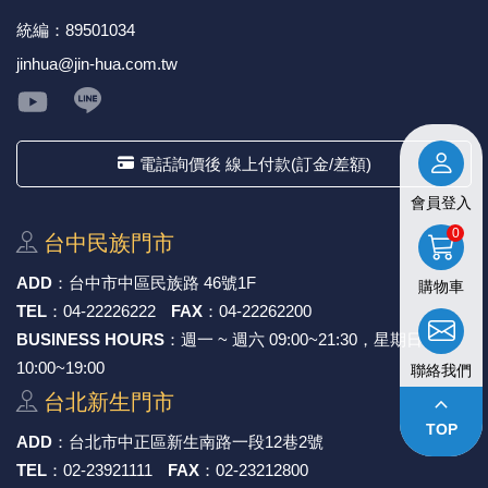
統編：89501034
《27》 電話用品 / 接頭 / 對講機
穩壓(稽納
吊扇開關
USB 連接
溶劑瓶
jinhua@jin-hua.com.tw
《28》 電源延長線 / 分接插座
瞬間電壓
電話琴鍵
USB連接
引線器 / 
《29》 各類線材
橋式整流
復位開關
HDMI 連
數字磅秤 
電話詢價後 線上付款(訂金/差額)
《30》 訂制品 / 福利品 / 出清品
石英振盪
滑鼠滾輪
SIM / SD
超音波清
會員登入
0
台中⺠族⾨市
陶瓷諧振
SATA / I
手沖床機
ADD
：
台中市中區⺠族路 46號1F
購物車
陶瓷濾波器 
FPC 軟
TEL
：
04-22226222
FAX
：
04-22262200
BUSINESS HOURS
：週一 ~ 週六 09:00~21:30，星期日
10:00~19:00
聯絡我們
台北新⽣⾨市
keyboard_arrow_up
TOP
ADD
：
台北市中正區新⽣南路⼀段12巷2號
TEL
：
02-23921111
FAX
：
02-23212800