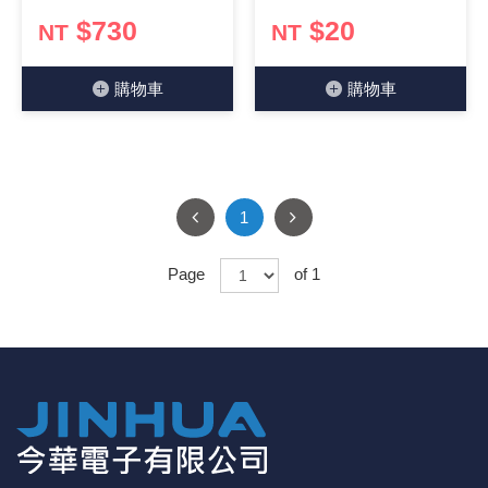
$730
$20
NT
NT
《18》 端子台 / 配線器材類
光耦合/繼
電腦電源
金屬皮膜
電晶體-
絕緣粒/電
斷電保護
6.3φ 2
TNC 插頭 
支架/電路
鎚子/刷子
壓接用排線
《19》 插頭 / 插座
馬達控制模
介面卡 / 
金電容(法
其他規格電
雲母片 / 
動力押扣
安德森接頭
PAL/FM
蝕刻設備
封口機
購物⾞
購物⾞
《20》 變壓器/ 電源轉換 / 電源濾波
雷射模組
鍵盤 / 滑
固態電容
TRIAC 
偏光膜 / 
腳踏開關
連接器端子
SMA 插頭 
電池點焊
手機維修/
《21》 電池 / 電池收納盒 / 充電器
條碼讀取
AC啟動電容
SCR 單
AC無熔絲
壓排IC座
SMB/SSM
PCB 修
1
《22》 焊接工具 / PCB板
可調電容
光電晶體 
DC12~2
D型連接
MCX 插頭 
ESD防靜
Page
of 1
《23》 手工具 / 電動工具
電阻型電
發光二極體 
鑰匙開關
G57連接
CC4/CDM
安全眼鏡/
《24》 各類噴劑 / 固定劑
工型電感
紅外線 發射
鍵盤開關
金手指連
磁棒 / 夾
《25》 零件盒 / 萬用盒 / 工具箱
鐵粉芯
七段顯示器 /
滾珠震動
牛角連接
迷你鋸 / 
《26》 錄影監視系統
Bead
二極體
水銀開關
DIN / mi
各式膠帶