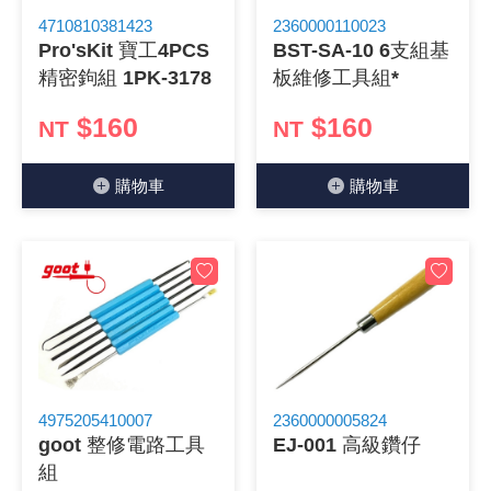
4710810381423
2360000110023
《 9 》 電阻 / 電容 / 電感
GPS/角
萬用測試儀
網路接頭 /
耳機套
來客告知
燈座 / 轉
SVR半固
電晶體-TI
類比開關
測距儀
探針
數字顯示 
微動開關
3.96mm
電纜固定
音源 插頭 /
AC to D
鋰充電電池
烙鐵清潔
刀具/研磨
環氧樹脂(固
平行電源
Pro'sKit 寶工4PCS
BST-SA-10 6支組基
精密鉤組 1PK-3178
板維修工具組*
《10》 電晶體 / 二極體 / 震盪器
壓力 / 彎
技能檢定
USB / RJ
電視壁掛架
電捲門遙
LED 控制
線繞電阻(
電晶體-IR
介面驅動/接
照度計 / 
製具固定
斷電延時
溫度開關
7.5 / 5.
護線套(環)
香蕉插頭 /
可調式直
各類電池
烙鐵架/焊
放大鏡/數
金屬亮光膏
耐熱矽膠
$160
$160
NT
NT
《11》 測試IC座 / IC轉接座 / IC燒錄器
溫度 / 溼
其他配件
DVI 相關
喇叭 / 週
有線 / 無
冷光線 / 
排阻
電晶體-IRF
檢相計
銅柱/塑膠
閃爍繼電
線上開關 
5.08mm
隔離柱 / 
S端子/RCA
AVR 交
鈕扣電池 
電木PC板
刻磨機/電
瓦斯罐
同軸電纜
購物⾞
購物⾞
《12》 積體電路IC(特殊或門市無貨可另詢)
氣體感測
STEAM 
VGA 相
耳機收納
霧化器 / 
投射燈 / 
火花消除
電晶體-IRF
轉速計 / 
支架/腳墊
繼電器插座 
磁簧開關
3.0mm Mi
夾線套 / 
喇叭 接線座
UPS 不
一次鋰電
電腦纖維
電動起子
塑鋼土
訊號傳輸
《13》 電子儀表 / 測試棒
生醫模組
RS232 
保鮮膜
感應式照
電解電容
電晶體-BC
示波器 / 
旋鈕
波段開關
EL-1.3
壓條 / 配
IC 腳座
線上濾波器
鉛酸(免加
感光電路
電動起子
其他用途
影音信號
《14》 電子零配件 / 保險絲 / 磁鐵 (強力、磁條)
電壓/霍爾
電腦訊號
生活用品
陶瓷電容
電晶體-BD
其他特殊
微調器、
指撥開關 /
1.58φ 
BNC 插頭 
突波吸收
電池轉換
麵包板 / 
電熱風槍
發燒喇叭
《15》 繼電器 / SSR / 繼電器插座
顯示 / L
D型接頭 連
RO逆滲
麥拉電容
電晶體-BS
蜂鳴器/警
滑動開關
2.0φ 空
F 插頭 / 
避雷管 /
吸煙器/吸
熱熔膠槍 /
麥克風線
《16》 開關 / 無熔絲開關 / 漏電斷路器
蜂鳴 / 音效
SATA 連
鉭質電容
電晶體-MJ
熱電致冷
按式開關
2.8mm 
M(UHF) 
導電銀漆筆
繞線/退線
隔離擴張
4975205410007
2360000005824
goot 整修電路工具
EJ-001 高級鑽仔
《17》 電腦連接器 / 各式連接器
訊號產生
硬碟、顯卡
積層電容
電晶體-MP
MCH高
電源切換
4.2φ 5
N 插頭 / 
瓦斯噴火
各式萬力
電話線材/
組